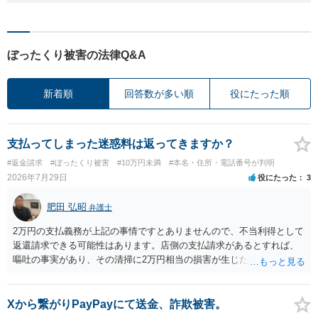
ぼったくり被害の法律Q&A
新着順
回答数が多い順
役にたった順
支払ってしまった迷惑料は返ってきますか？
#返金請求
#ぼったくり被害
#10万円未満
#本名・住所・電話番号が判明
2026年7月29日
役にたった
3
肥田 弘昭
弁護士
2万円の支払義務が上記の事情ですとありませんので、不当利得として
返還請求できる可能性はあります。店側の支払請求があるとすれば、
嘔吐の事実があり、その清掃に2万円相当の損害が生じた場合です。ご
参考にしてください。
Xから繋がりPayPayにて送金、詐欺被害。