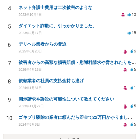
4
ネット弁護士費用は二次被害のような
10
2023年10月4日
5
ダイエット詐欺に、引っかかりました。
18
2023年2月17日
6
デリヘル業者からの脅迫
6
2025年6月28日
7
被害者からの高額な損害賠償・慰謝料請求や脅されたりをやめてもらう方法
5
2026年4月13日
8
依頼業者の社員の支払金持ち逃げ
1
2024年1月31日
9
開示請求や訴訟の可能性について教えてください
5
2023年11月27日
10
ゴキブリ駆除の業者に頼んだら即金で22万円かかりました。これは詐欺とかではないでしょうか？
5
2024年8月8日