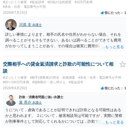
#ぼったくり被害
#返金請求
#詐欺の法的措置
#10万円未満
#本名・住所・電話番号が不明
2026年7月15日
役にたった
1
川添 圭
弁護士
詳しい事情によります。相手の氏名や住所がわからない場合、それを
調べることがそもそもできない、あるいは調べることができても費用
がかかってしまうことがあり、その場合は確実に費用倒れになりそう
です（調査費用は相手に請求できないのが原則だからです）。
交際相手への貸金返済請求と詐欺の可能性について相
談
#ぼったくり被害
#相手(債務者)の所在・財産調査
#本名・住所・電話番号が不明
#50〜100万円未満
#強制執行・差し押さえ
#返金請求
2026年6月26日
役にたった
1
詐欺・消費者問題に強い弁護士
泉 亮介
弁護士
１について，虚偽であることが証明できれば詐欺となる可能性はある
かと思われます。 ２について，被害相談等は可能ですが，実際に警察
が刑事事件として対応してくれるかについては，詐欺であることをど
の程度証明できる資料があるかによってくぁってくるかと思われま