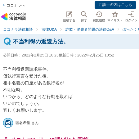
弁護士の方はこちら
ココナラへ
投稿する
探す
閲覧履歴
マイリスト
ログイン
ココナラ法律相談
法律Q&A
詐欺・消費者問題の法律Q&A
ぼったく
不当利得の返還方法。
公開日時：
2022年2月25日 10:23
更新日時：
2022年2月25日 10:52
不当利得返還請求事件。

仮執行宣言を受けた後。

相手名義の口座がある銀行名が

不明な時。

いつから、どのような行動を取れば

いいのでしょうか。

宜しくお願いします。
匿名希望 さん