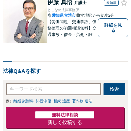
伊藤 真悟
弁護士
愛知県
とこなめ法律事務所
愛知県
常滑市
常滑駅
から徒歩2分
|
【労働問題、交通事故、債
詳細を見
務整理の初回相談無料】交
る
通事故・借金・労働・離
婚・相続問題が得意です。
愛知県常滑市、東海市、知
多市、半田市、大府市、武
豊町、阿久比町、東浦町、
美浜町、南知多町などでお
法律Q&Aを探す
困りの方がいましたらすぐ
にご相談ください。
検索
例）
離婚 慰謝料
誹謗中傷
相続 遺産
著作物 違法
無料法律相談
新しく投稿する