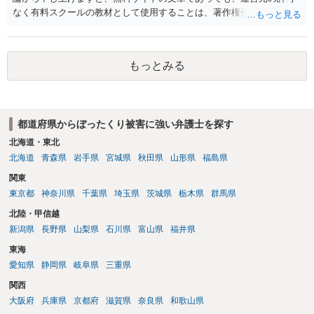
なく有料スクールの教材として使用することは、著作権侵害にあたる
可能性があるというのが私見です。 文章が無料で公開されているから
といって使用してよい訳ではありません（営利的利用ならばなおのこ
と。）。無料サイトで公開されている文章にも著作権が発生しうるた
もっとみる
め、これを無断で複製し、有料スクールの教材として配布する行為
は、著作権を侵害するおそれがあります。 もっとも、教材内に明記さ
れていなくても、スクール側がサイト運営元から個別に利用許諾を得
ている場合や、著作権法第32条が定める正当な引用の要件を満たして
都道府県からぼったくり被害に強い弁護士を探す
いる場合などは、法的に問題ありません。受講生側で無断使用である
と断定することは難しいため、気になるようであればスクール側に事
北海道・東北
実関係を確認してみるのも一案かと思います。
北海道
青森県
岩手県
宮城県
秋田県
山形県
福島県
関東
東京都
神奈川県
千葉県
埼玉県
茨城県
栃木県
群馬県
北陸・甲信越
新潟県
長野県
山梨県
石川県
富山県
福井県
東海
愛知県
静岡県
岐阜県
三重県
関西
大阪府
兵庫県
京都府
滋賀県
奈良県
和歌山県