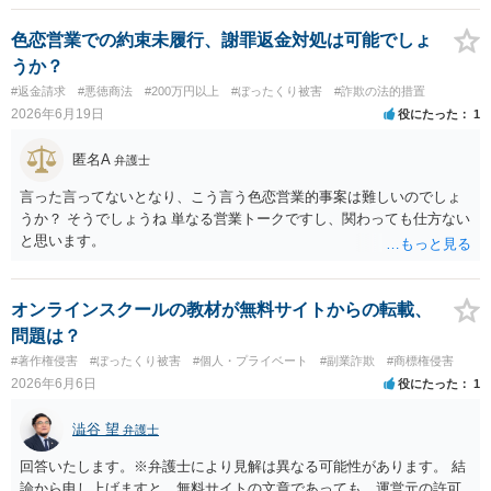
す。 ３について，相手と連絡が取れるのであれば内容証明や電話での
連絡等から交渉をすることtなるかと思われます。弁護士を立てること
色恋営業での約束未履行、謝罪返金対処は可能でしょ
を想定されている場合，裁判をする場合だと，弁護士費用との関係か
うか？
ら全額回収できたとしてもご自身の経済的な利益は少ないかと思われ
#返金請求
#悪徳商法
#200万円以上
#ぼったくり被害
#詐欺の法的措置
ます。 ４について，実際の内容次第ですが，可能な場合も多いです。
2026年6月19日
役にたった
1
５について，可能かと思われます。 ６について，内容証明については
住んで居る場所が判明しないと送付は出来ないでしょう。裁判手続き
匿名A
弁護士
については，住民票上の住所へ住んでいないことを調査したうえで，
公示送達という方法により訴訟提起することとなります。 ７につい
言った言ってないとなり、こう言う色恋営業的事案は難しいのでしょ
て，プライバシー権侵害や名誉権侵害として相手から逆に請求を受け
うか？ そうでしょうね 単なる営業トークですし、関わっても仕方ない
るきっかけとなりかねないため，避けたほうが良いかと思われます。
と思います。
オンラインスクールの教材が無料サイトからの転載、
問題は？
#著作権侵害
#ぼったくり被害
#個人・プライベート
#副業詐欺
#商標権侵害
2026年6月6日
役にたった
1
澁谷 望
弁護士
回答いたします。※弁護士により見解は異なる可能性があります。 結
論から申し上げますと、無料サイトの文章であっても、運営元の許可