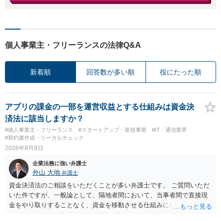
個人事業主・フリーランスの法律Q&A
新着順
回答数が多い順
役にたった順
アプリの課金の一部を運営収益とする仕組みは資金決
済法に該当しますか？
#個人事業主・フリーランス
#スタートアップ・新規事業
#IT・通信業界
#契約書作成・リーガルチェック
2026年8月8日
企業法務に強い弁護士
外山 大地
弁護士
資金決済法のご相談をいただくことが多い弁護士です。 ご質問いただ
いた件ですが、一般論として、隔地者間において、当事者間で直接現
金をやり取りすることなく、資金を移動させる仕組みになりますの
で、為替取引（資金移動業）に該当する可能性はあります。 もっと