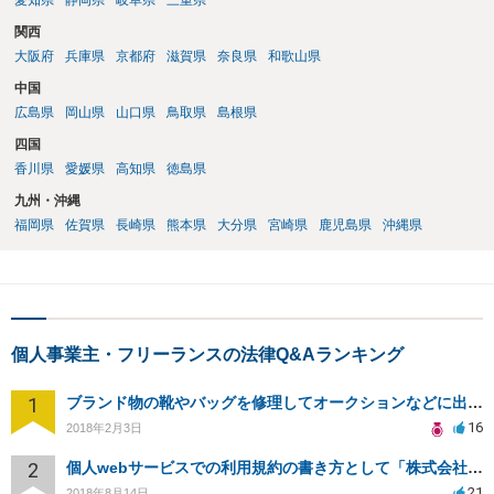
愛知県
静岡県
岐阜県
三重県
関西
大阪府
兵庫県
京都府
滋賀県
奈良県
和歌山県
中国
広島県
岡山県
山口県
鳥取県
島根県
四国
香川県
愛媛県
高知県
徳島県
九州・沖縄
福岡県
佐賀県
長崎県
熊本県
大分県
宮崎県
鹿児島県
沖縄県
個人事業主・フリーランスの法律Q&Aランキング
1
ブランド物の靴やバッグを修理してオークションなどに出品したりすることは商標権の侵害にあたりますか？
16
2018年2月3日
2
個人webサービスでの利用規約の書き方として「株式会社○○（以下当社）」と違う表現はありますか？
21
2018年8月14日