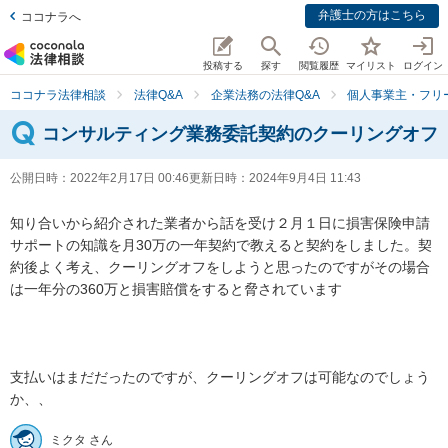
弁護士の方はこちら
ココナラへ
投稿する
探す
閲覧履歴
マイリスト
ログイン
ココナラ法律相談
法律Q&A
企業法務の法律Q&A
個人事業主・フリ
コンサルティング業務委託契約のクーリングオフ
公開日時：
2022年2月17日 00:46
更新日時：
2024年9月4日 11:43
知り合いから紹介された業者から話を受け２月１日に損害保険申請
サポートの知識を月30万の一年契約で教えると契約をしました。契
約後よく考え、クーリングオフをしようと思ったのですがその場合
は一年分の360万と損害賠償をすると脅されています

支払いはまだだったのですが、クーリングオフは可能なのでしょう
か、、
ミクタ さん