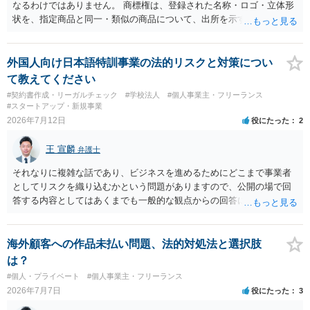
なるわけではありません。 商標権は、登録された名称・ロゴ・立体形
状を、指定商品と同一・類似の商品について、出所を示す表示として
使用した場合に問題となります。したがって、家具を作品の題材とし
て描くにとどまる場合は、通常、商標権侵害にはなりにくいと考えら
れます。 ただし、家具名や特徴的な形状を商品名・広告に大きく表示
外国人向け日本語特訓事業の法的リスクと対策につい
し、公式商品やライセンス商品と誤認させる販売方法であれば、商標
て教えてください
権や不正競争防止法上の問題が生じ得ます。家具のデザインに著作権
#契約書作成・リーガルチェック
#学校法人
#個人事業主・フリーランス
が認められる場合は、著作権も別途問題となります。 無料のSNS投稿
#スタートアップ・新規事業
やプレゼントでも、著作権侵害は成立し得ます。商標権については、
2026年7月12日
役にたった
2
有料か無料かよりも、商標として使用しているかが重要です。 また、
日本の商標権は原則として日本国内にのみ効力を持ちます。外国で販
王 宣麟
弁護士
売する場合は、販売国の商標・意匠等を確認する必要があります。 他
の作家の例は、許諾を得ている、権利が消滅している、侵害に当たら
それなりに複雑な話であり、ビジネスを進めるためにどこまで事業者
ない、又は単に権利行使されていないなど、様々な可能性がありま
としてリスクを織り込むかという問題がありますので、公開の場で回
す。他人が販売していることだけでは、適法とは判断できません。
答する内容としてはあくまでも一般的な観点からの回答になります
が、 全体的な方向性でいえば、 ・提供するサービスの中心を「日本語
授業・言語コーチング」と明確に位置付け、サーフィンや農業体験、
工場見学等のアクティビティは、旅行商品ではなく授業に付随した無
海外顧客への作品未払い問題、法的対処法と選択肢
償の交流・学習機会として整理すること。 ・宿泊・交通・レンタカー
は？
等の契約主体および支払は常にクライアント本人と事業者の間で完結
#個人・プライベート
#個人事業主・フリーランス
させ、日本語講師は予約手続や支払の代理・媒介・取次・窓口を担わ
2026年7月7日
役にたった
3
ないこと。 ・利用規約・免責条項では、①講師は旅行業者ではなく運