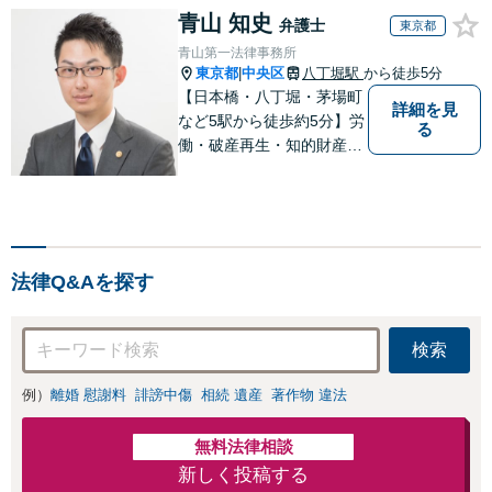
青山 知史
弁護士
東京都
青山第一法律事務所
東京都
中央区
八丁堀駅
から徒歩5分
|
【日本橋・八丁堀・茅場町
詳細を見
など5駅から徒歩約5分】労
る
働・破産再生・知的財産（I
T）など、専門的な案件の
取扱い多数。 Zoom、chat
work、Teams、Skype等で
のビデオ相談にも柔軟に対
応可能。
法律Q&Aを探す
検索
例）
離婚 慰謝料
誹謗中傷
相続 遺産
著作物 違法
無料法律相談
新しく投稿する