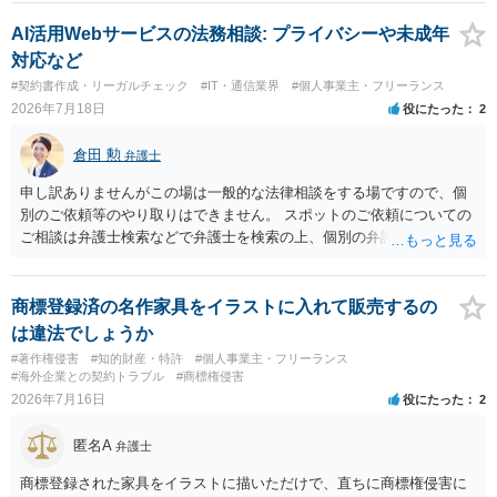
も、為替取引に該当し得る場合であっても、いわゆる収納代行とし
て、資金移動業の規制の対象外となる余地があります。 この点につい
AI活用Webサービスの法務相談: プライバシーや未成年
ては、単に「利用者から資金を受け取り、寄付団体に送金する」とい
対応など
う資金の流れだけで判断することはできず、アプリの仕組みが利用者
#契約書作成・リーガルチェック
#IT・通信業界
#個人事業主・フリーランス
と寄付団体をつなぐプラットフォームとしてどのように位置付けられ
2026年7月18日
役にたった
2
るのか、利用者からの支払がどのような性質のものなのか、寄付の意
思決定や寄付のタイミングがどのように設定されているのかなど、具
倉田 勲
弁護士
体的なサービスの座組を踏まえて検討する必要があります。 そのた
め、現在検討されているアプリについて、資金移動業に該当する可能
申し訳ありませんがこの場は一般的な法律相談をする場ですので、個
性があるか、また、該当する場合にどのようなサービス設計にすれば
別のご依頼等のやり取りはできません。 スポットのご依頼についての
資金移動業に該当しない形（収納代行など）で運用できるかについて
ご相談は弁護士検索などで弁護士を検索の上、個別の弁護士にご連絡
は、具体的なサービスの仕組みを確認した上で、個別に弁護士へご相
ください。
談いただくことをお勧めいたします。
商標登録済の名作家具をイラストに入れて販売するの
は違法でしょうか
#著作権侵害
#知的財産・特許
#個人事業主・フリーランス
#海外企業との契約トラブル
#商標権侵害
2026年7月16日
役にたった
2
匿名A
弁護士
商標登録された家具をイラストに描いただけで、直ちに商標権侵害に