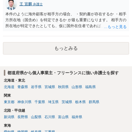
送・宿泊等のサービス提供者とは独立した立場であること、②参加者
王 宣麟
弁護士
の移動・アクティビティ参加は自己の判断と責任によること、③講師
の故意・重大な過失を除く範囲で事故等についての責任を限定するこ
本件のように海外顧客が相手方の場合、 ・契約書が存在するか ・相手
とを明示すること。 この辺りは意識して書類等を作成された方がよろ
方所在地（国含め）を特定できるか が最も重要になります。 相手方の
しいかと思います。 公開の場で個別具体的な内容に従って回答するの
所在地が特定できたとしても、仮に国外在住者であれば、当該国の弁
にも限界がありますので、資料などを持参の上、弁護士の相談される
護士を起用してレターを送付するか、示談交渉を依頼するかを検討し
ことをお勧めします。
なければなりませんが、海外弁護士は一般的に、日本の弁護士よりも
タイムチャージが高く、費用倒れになる可能性も高いです。 公開の場
もっとみる
で詳細なご相談を聞くには限界がありますので、詳細は別途お問合せ
いただいた方がよいかと存じます。
都道府県から個人事業主・フリーランスに強い弁護士を探す
北海道・東北
北海道
青森県
岩手県
宮城県
秋田県
山形県
福島県
関東
東京都
神奈川県
千葉県
埼玉県
茨城県
栃木県
群馬県
北陸・甲信越
新潟県
長野県
山梨県
石川県
富山県
福井県
東海