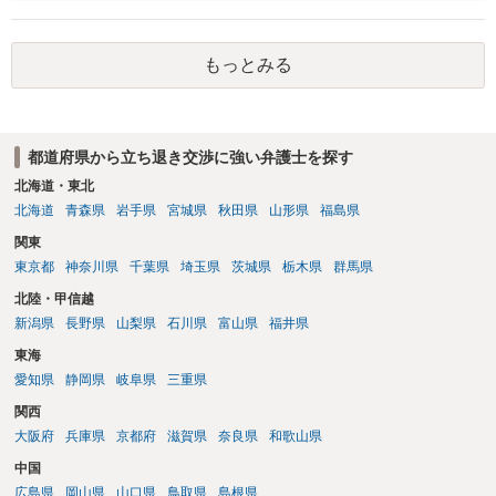
新所有者から立退料の提示があることかと思います。金額などの条件
が納得いくものであれば応じても良いですが、納得できなければ断る
（家賃を支払い居住を続ける）のが良いでしょう。
もっとみる
都道府県から立ち退き交渉に強い弁護士を探す
北海道・東北
北海道
青森県
岩手県
宮城県
秋田県
山形県
福島県
関東
東京都
神奈川県
千葉県
埼玉県
茨城県
栃木県
群馬県
北陸・甲信越
新潟県
長野県
山梨県
石川県
富山県
福井県
東海
愛知県
静岡県
岐阜県
三重県
関西
大阪府
兵庫県
京都府
滋賀県
奈良県
和歌山県
中国
広島県
岡山県
山口県
鳥取県
島根県