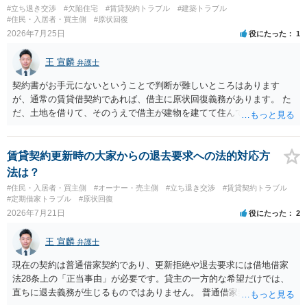
みるのはいかがでしょうか。 過去に賃借人の許可なく無断で賃貸人が
#立ち退き交渉
#欠陥住宅
#賃貸契約トラブル
#建築トラブル
入室する行為自体は不法行為となり、また刑事的にも住居侵入罪が成
#住民・入居者・買主側
#原状回復
立する可能性がありますので、これを理由に一定の金銭賠償を求める
2026年7月25日
役にたった
1
のも一つでしょう。
王 宣麟
弁護士
契約書がお手元にないということで判断が難しいところはあります
が、通常の賃貸借契約であれば、借主に原状回復義務があります。 た
だ、土地を借りて、そのうえで借主が建物を建てて住んでいたケース
とは異なり、地付き一戸建て住宅（貸主所有）自体を賃借していたの
であれば、建物を収去して土地を明渡す義務は原則生じないはずで
す。 その後、建物を平屋に立て替えた場合であっても、貸主の承諾を
賃貸契約更新時の大家からの退去要求への法的対応方
得ているのであれば、単純に費用を捻出した側に平屋の所有権が帰属
法は？
する、という話になるわけでもないように思います。 そのため、現
#住民・入居者・買主側
#オーナー・売主側
#立ち退き交渉
#賃貸契約トラブル
状、解体費用を負担することが明確な案件ではないため、まずは相手
#定期借家トラブル
#原状回復
に請求の根拠（なぜ当方が平屋の解体費用を負担しなければならない
2026年7月21日
役にたった
2
のか）を確認されてみてはいかがでしょうか。
王 宣麟
弁護士
現在の契約は普通借家契約であり、更新拒絶や退去要求には借地借家
法28条上の「正当事由」が必要です。貸主の一方的な希望だけでは、
直ちに退去義務が生じるものではありません。 普通借家契約から定期
借家契約への切り替えは、既存の普通借家契約を合意解約したうえで