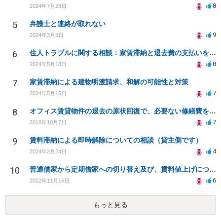
8
2024年7月23日
5
弁護士と連絡が取れない
9
2024年3月5日
6
住人トラブルに関する相談：家賃滞納と退去費の支払いを拒否され、管理鍵の横領も発生
8
2024年5月18日
7
家賃滞納による建物明渡請求、和解の可能性と対策
7
2024年5月15日
8
オフィス賃貸物件の退去の原状回復で、必要ない修繕費を請求されている
7
2018年10月7日
9
賃料滞納による即時解除についての相談（貸主側です）
4
2024年2月24日
10
普通借家から定期借家への切り替え及び、賃料値上げについて
6
2022年11月16日
もっと見る