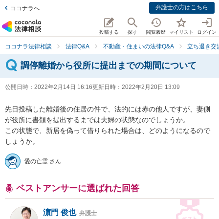
弁護士の方はこちら
ココナラへ
投稿する
探す
閲覧履歴
マイリスト
ログイン
ココナラ法律相談
法律Q&A
不動産・住まいの法律Q&A
立ち退き交
調停離婚から役所に提出までの期間について
公開日時：
2022年2月14日 16:16
更新日時：
2022年2月20日 13:09
先日投稿した離婚後の住居の件で、法的には赤の他人ですが、妻側
が役所に書類を提出するまでは夫婦の状態なのでしょうか。

この状態で、新居を偽って借りられた場合は、どのようになるので
しょうか。
愛の亡霊 さん
ベストアンサーに選ばれた回答
濵門 俊也
弁護士