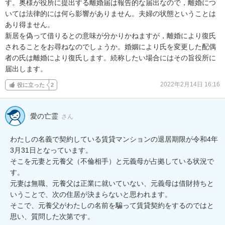
す。奥様が役所に提出する離婚届は報告的な届出なので，離婚につ
いては法律的には何ら影響がありません。夫婦の状態ということは
あり得ません。

新居を偽って借りるとの意味が分かりかねますが，離婚により復氏
されることをお尋ねなのでしょうか。婚姻により氏を変更した配偶
者の氏は離婚により復氏します。続称したい場合にはその旨役所に
届出します。
2022年2月14日 16:16
役に立った
2
愛の亡霊
さん
わたしの名義で契約している賃貸マンションの退居期限が令和4年
3月31日となっています。

そこを元妻と元養父（不倫相手）と元義母が占拠している状況で
す。

元妻は無職、元養父は正業に就いていない、元義母は借財持ちと
いうことで、次の住居が決まらないと思われます。

そこで、元養父がわたしの名前を騙って賃貸契約をするのではと
思い、質問した次第です。
