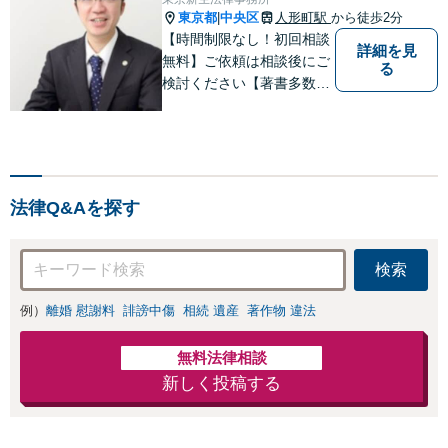
東京都
中央区
人形町駅
から徒歩2分
|
【時間制限なし！初回相談
詳細を見
無料】ご依頼は相談後にご
る
検討ください【著書多数】
【離婚の解決実績300件以
上】心のケアもしながら全
力でサポートします【相続
問題】複雑な遺産分割・相
続放棄・遺留分なども、基
法律Q&Aを探す
本からわかりやすくご説明
します【人形町駅2分】
検索
例）
離婚 慰謝料
誹謗中傷
相続 遺産
著作物 違法
無料法律相談
新しく投稿する