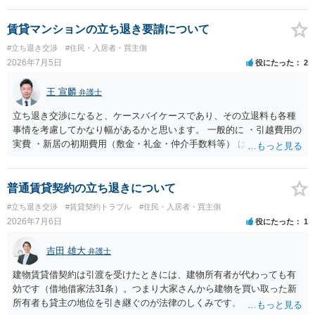
新たな定期借家契約を締結する形になりますが、これは任意の合意が
前提であり、借主が同意しなければ成立しません。 12年間の居住実
賃貸マンションの立ち退き要請について
績、子どもの学校や地域とのつながり、転居費用の準備が困難な事情
#立ち退き交渉
#住民・入居者・買主側
などは、借主側の強い居住継続の必要性として正当事由判断において
2026年7月5日
役にたった
2
重視される要素ですので、貸主側にかなり具体的な事情と立退料など
がない限り、更新拒絶が認められるハードルは一般的に高いと考えら
王 宣麟
弁護士
れます。 建物が未登記であること自体は、賃貸借契約の有効性を直ち
に否定するものではなく、引渡しがされていれば賃貸借の効力は原則
立ち退き交渉になると、ケースバイケースであり、その立退料も各種
有効とされています。 今後の交渉では、①現在は普通借家契約が継続
事情を考慮してかなり幅があるかと思います。 一般的に ・引越費用の
しており定期借家への変更に合意していないこと、②貸主側の事情
実費 ・新居の初期費用（敷金・礼金・仲介手数料等） は固い部分かと
（誰が所有者で誰が実際に住む予定か等）を具体的に書面で説明して
思われ、後は、現在の家賃６か月分前後の金額をもらって退去するパ
ほしいこと、③自分たちの居住継続の必要性を丁寧に伝えること、を
ターンが多いかと存じます。
基本方針としたうえで、仮に一定時期の退去を検討する場合には、立
普通賃貸契約の立ち退きについて
退料・引越費用・原状回復費用負担などの条件を明確にした書面を作
#立ち退き交渉
#賃貸契約トラブル
#住民・入居者・買主側
成することが重要です。 契約書では、更新条項・解除条項・期間の定
2026年7月6日
役にたった
1
め・定期借家に関する記載の有無、これまでの更新時の合意内容
（「今回で最後」などの文言）が、借主不利な特約として無効になり
吉田 雄大
得るかどうかも含めて検討ポイントになりますので、署名押印前に内
弁護士
容を十分に確認し、不明点は弁護士に相談することをおすすめしま
建物賃貸借契約は引渡を受けたときには、建物所有者が代わっても有
す。
効です（借地借家法31条）。つまり大家さんから建物を買い取った新
所有者も貸主の地位を引き継ぐのが法律のしくみです。 おそらくは、