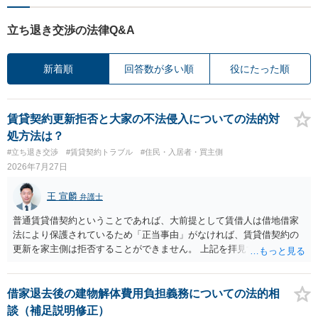
立ち退き交渉の法律Q&A
新着順
回答数が多い順
役にたった順
賃貸契約更新拒否と大家の不法侵入についての法的対
処方法は？
#立ち退き交渉
#賃貸契約トラブル
#住民・入居者・買主側
2026年7月27日
王 宣麟
弁護士
普通賃貸借契約ということであれば、大前提として賃借人は借地借家
法により保護されているため「正当事由」がなければ、賃貸借契約の
更新を家主側は拒否することができません。 上記を拝見する限り、通
常どおり賃料を支払い続けている状況であれば、単に「部屋の内部を
定期確認させてもらないこと」が直ちに正当事由に当たるとは思えま
せんので、更新拒絶を拒否される方向性でよろしいかと存じます。 そ
借家退去後の建物解体費用負担義務についての法的相
の交渉の中で、一定の金銭をもらえれば退去には応じる旨交渉をして
談（補足説明修正）