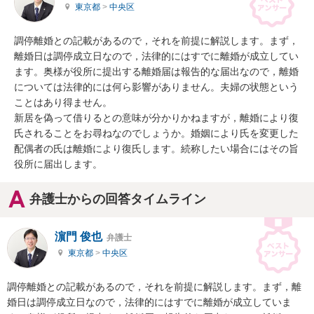
東京都
>
中央区
調停離婚との記載があるので，それを前提に解説します。まず，
離婚日は調停成立日なので，法律的にはすでに離婚が成立してい
ます。奥様が役所に提出する離婚届は報告的な届出なので，離婚
については法律的には何ら影響がありません。夫婦の状態という
ことはあり得ません。

新居を偽って借りるとの意味が分かりかねますが，離婚により復
氏されることをお尋ねなのでしょうか。婚姻により氏を変更した
配偶者の氏は離婚により復氏します。続称したい場合にはその旨
役所に届出します。
弁護士からの回答タイムライン
濵門 俊也
弁護士
東京都
>
中央区
調停離婚との記載があるので，それを前提に解説します。まず，離
婚日は調停成立日なので，法律的にはすでに離婚が成立していま