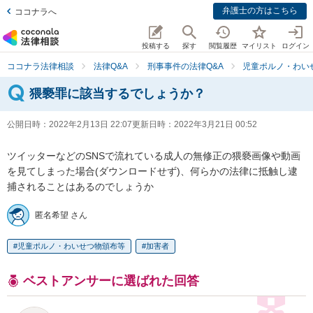
弁護士の方はこちら
ココナラへ
投稿する
探す
閲覧履歴
マイリスト
ログイン
ココナラ法律相談
法律Q&A
刑事事件の法律Q&A
児童ポルノ・わい
猥褻罪に該当するでしょうか？
公開日時：
2022年2月13日 22:07
更新日時：
2022年3月21日 00:52
ツイッターなどのSNSで流れている成人の無修正の猥褻画像や動画
を見てしまった場合(ダウンロードせず)、何らかの法律に抵触し逮
捕されることはあるのでしょうか
匿名希望 さん
児童ポルノ・わいせつ物頒布等
加害者
ベストアンサーに選ばれた回答