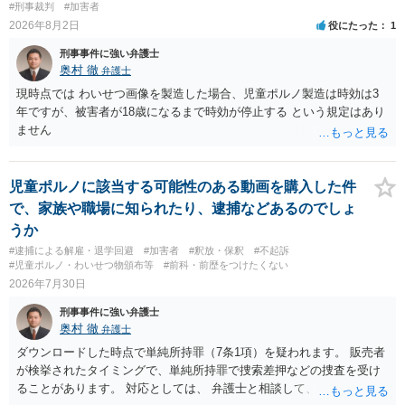
#刑事裁判
#加害者
2026年8月2日
役にたった
1
刑事事件に強い弁護士
奥村 徹
弁護士
現時点では わいせつ画像を製造した場合、児童ポルノ製造は時効は3
年ですが、被害者が18歳になるまで時効が停止する という規定はあり
ません
児童ポルノに該当する可能性のある動画を購入した件
で、家族や職場に知られたり、逮捕などあるのでしょ
うか
#逮捕による解雇・退学回避
#加害者
#釈放・保釈
#不起訴
#児童ポルノ・わいせつ物頒布等
#前科・前歴をつけたくない
2026年7月30日
刑事事件に強い弁護士
奥村 徹
弁護士
ダウンロードした時点で単純所持罪（7条1項）を疑われます。 販売者
が検挙されたタイミングで、単純所持罪で捜索差押などの捜査を受け
ることがあります。 対応としては、 弁護士と相談して、 児童ポルノ