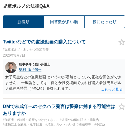
児童ポルノの法律Q&A
新着順
回答数が多い順
役にたった順
Twitterなどでの盗撮動画の購入について
#児童ポルノ・わいせつ物頒布等
2026年8月7日
刑事事件に強い弁護士
奥村 徹
弁護士
女子高生などの盗撮動画 というのが漠然としていて正確な回答ができ
ません。 一般論としては、裸とか性交場面であれば購入者は児童ポル
ノ単純所持罪（7条1項）を疑われます。
DMで未成年へのセクハラ発言は警察に捕まる可能性は
ありますか
#加害者
#前科・前歴をつけたくない
#逮捕や勾留の阻止・準抗告
#逮捕による解雇・退学回避
#児童ポルノ・わいせつ物頒布等
#不起訴