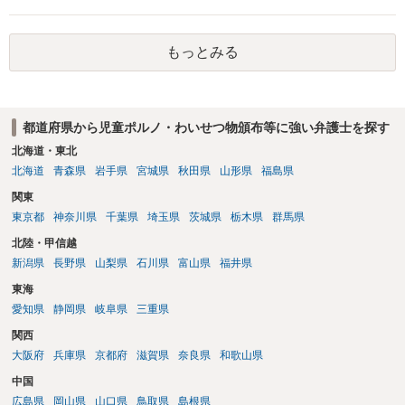
と知らなかったという弁解を厚くした書面を作成してもらい 警察に相
談しておく などが考えられます。
もっとみる
都道府県から児童ポルノ・わいせつ物頒布等に強い弁護士を探す
北海道・東北
北海道
青森県
岩手県
宮城県
秋田県
山形県
福島県
関東
東京都
神奈川県
千葉県
埼玉県
茨城県
栃木県
群馬県
北陸・甲信越
新潟県
長野県
山梨県
石川県
富山県
福井県
東海
愛知県
静岡県
岐阜県
三重県
関西
大阪府
兵庫県
京都府
滋賀県
奈良県
和歌山県
中国
広島県
岡山県
山口県
鳥取県
島根県