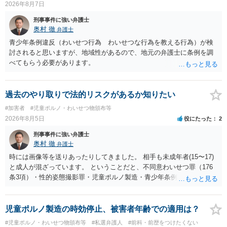
2026年8月7日
刑事事件に強い弁護士
奥村 徹
弁護士
青少年条例違反（わいせつ行為 わいせつな行為を教える行為）が検
討されると思いますが、地域性があるので、地元の弁護士に条例を調
べてもらう必要があります。
過去のやり取りで法的リスクがあるか知りたい
#加害者
#児童ポルノ・わいせつ物頒布等
2026年8月5日
役にたった
2
刑事事件に強い弁護士
奥村 徹
弁護士
時には画像等を送りあったりしてきました。 相手も未成年者(15〜17)
と成人が混ざっています。 ということだと、不同意わいせつ罪（176
条3項）・性的姿態撮影罪・児童ポルノ製造・青少年条例違反（わいせ
つ行為 児童ポルノ要求）などが検討されます。 重い罪もあるの
で、警察にバレれば、それなりの捜査を受けるでしょう。
児童ポルノ製造の時効停止、被害者年齢での適用は？
#児童ポルノ・わいせつ物頒布等
#私選弁護人
#前科・前歴をつけたくない