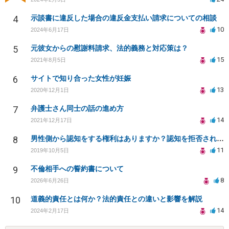
4
示談書に違反した場合の違反金支払い請求についての相談
10
2024年6月17日
5
元彼女からの慰謝料請求、法的義務と対応策は？
15
2021年8月5日
6
サイトで知り合った女性が妊娠
13
2020年12月1日
7
弁護士さん同士の話の進め方
14
2021年12月17日
8
男性側から認知をする権利はありますか？認知を拒否され父親になる権利を奪われたら法律問題になりますか？
11
2019年10月5日
9
不倫相手への誓約書について
8
2026年6月26日
10
道義的責任とは何か？法的責任との違いと影響を解説
14
2024年2月17日