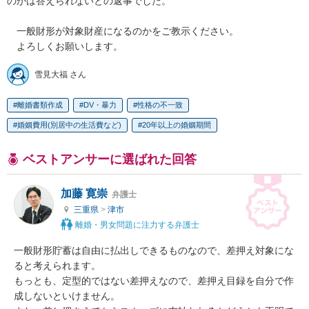
のかは答えられないとの返事でした。

　一般財形が対象財産になるのかをご教示ください。

　よろしくお願いします。
雪見大福 さん
離婚書類作成
DV・暴力
性格の不一致
婚姻費用(別居中の生活費など)
20年以上の婚姻期間
ベストアンサーに選ばれた回答
加藤 寛崇
弁護士
三重県
>
津市
離婚・男女問題に注力する弁護士
一般財形貯蓄は自由に払出しできるものなので、差押え対象にな
ると考えられます。

もっとも、定型的ではない差押えなので、差押え目録を自分で作
成しないといけません。
