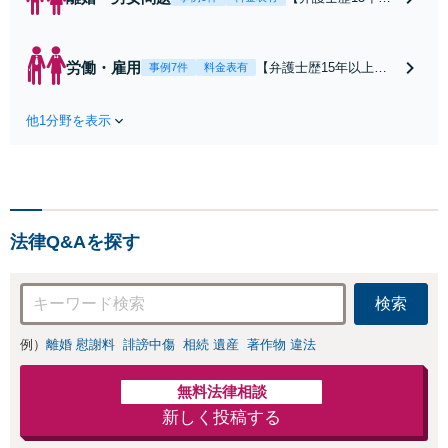
上】【津地方裁判
所3分】解決実績多
数！熟年離婚やW
労働・雇用
【弁護士歴15年以上】
事例7件
料金表有
不倫による調停や
未払い残業代や不当解
協議はお任せくだ
雇などの解決実績が多
さい。相談者さま
他1分野を表示
数あります。闘うため
のご意向を尊重
には証拠が肝要です！
し、納得いただけ
証拠集めのコツをお伝
る解決を目指しま
えするなど、納得いた
す【オンライン面
だける解決のためにご
談OK】【お子さま
依頼者と二人三脚で取
連れの相談可】
法律Q&Aを探す
り組みます【オンライ
ン面談OK】
検索
例）
離婚 慰謝料
誹謗中傷
相続 遺産
著作物 違法
無料法律相談
新しく投稿する