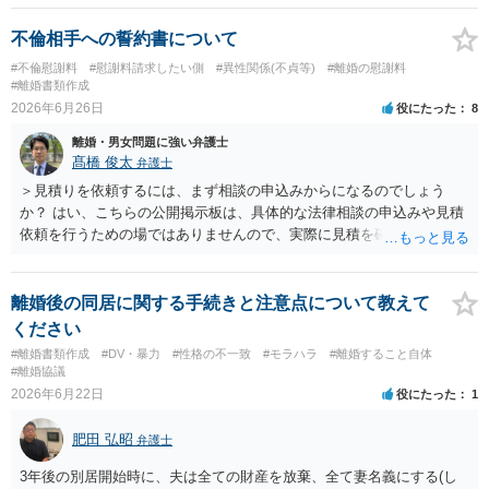
は別居期間を重ねた上で離婚裁判を行うこととなります。 いずれにし
ても別居を開始した上で弁護士を立てて協議を重ねていくこととなる
不倫相手への誓約書について
でしょう。
#不倫慰謝料
#慰謝料請求したい側
#異性関係(不貞等)
#離婚の慰謝料
#離婚書類作成
2026年6月26日
役にたった
8
離婚・男女問題に強い弁護士
髙橋 俊太
弁護士
＞見積りを依頼するには、まず相談の申込みからになるのでしょう
か？ はい、こちらの公開掲示板は、具体的な法律相談の申込みや見積
依頼を行うための場ではありませんので、実際に見積を確認されたい
場合には、個別に法律事務所又は弁護士宛てに、相談申込みや問い合
わせをしていただく必要があります。
離婚後の同居に関する手続きと注意点について教えて
ください
#離婚書類作成
#DV・暴力
#性格の不一致
#モラハラ
#離婚すること自体
#離婚協議
2026年6月22日
役にたった
1
肥田 弘昭
弁護士
3年後の別居開始時に、夫は全ての財産を放棄、全て妻名義にする(し