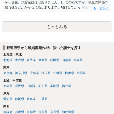
かし現在、預貯金はほぼありません。)。との点ですが、税金の関係で
贈与税などがかかる危険があります。離婚してから3年経過しているの
で財産分与として税務署が評価しない可能性があります。文言からし
て、離婚時に財産分与した方が法律的には良いかと思います。ご参考
にしてください。
もっとみる
都道府県から離婚書類作成に強い弁護士を探す
北海道・東北
北海道
青森県
岩手県
宮城県
秋田県
山形県
福島県
関東
東京都
神奈川県
千葉県
埼玉県
茨城県
栃木県
群馬県
北陸・甲信越
新潟県
長野県
山梨県
石川県
富山県
福井県
東海
愛知県
静岡県
岐阜県
三重県
関西
大阪府
兵庫県
京都府
滋賀県
奈良県
和歌山県