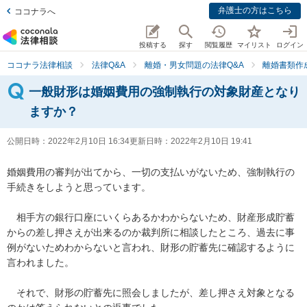
弁護士の方はこちら
ココナラへ
投稿する
探す
閲覧履歴
マイリスト
ログイン
ココナラ法律相談
法律Q&A
離婚・男女問題の法律Q&A
離婚書類作
一般財形は婚姻費用の強制執行の対象財産となり
ますか？
公開日時：
2022年2月10日 16:34
更新日時：
2022年2月10日 19:41
婚姻費用の審判が出てから、一切の支払いがないため、強制執行の
手続きをしようと思っています。

　相手方の銀行口座にいくらあるかわからないため、財産形成貯蓄
からの差し押さえが出来るのか裁判所に相談したところ、過去に事
例がないためわからないと言われ、財形の貯蓄先に確認するように
言われました。

　それで、財形の貯蓄先に照会しましたが、差し押さえ対象となる