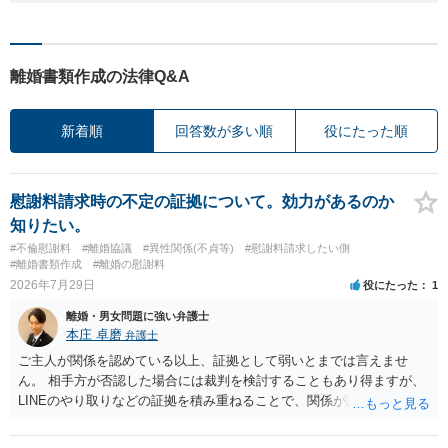
離婚書類作成の法律Q&A
新着順
回答数が多い順
役にたった順
慰謝料請求時の不定の証拠について。効力があるのか
知りたい。
#不倫慰謝料
#離婚協議
#異性関係(不貞等)
#慰謝料請求したい側
#離婚書類作成
#離婚の慰謝料
2026年7月29日
役にたった
1
離婚・男女問題に強い弁護士
本庄 卓磨
弁護士
ご主人が関係を認めている以上、証拠として弱いとまでは言えませ
ん。 相手方が否認した場合には裁判を検討することもあり得ますが、
LINEのやり取りなどの証拠を積み重ねることで、関係が認定される余
地は十分にあります。 ただし、手元の証拠でどこまで認定できるかは
個別の事情によりますので、お早めに弁護士に相談されることをおす