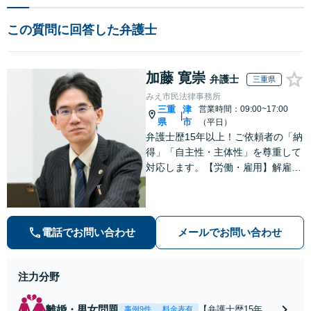
この質問に回答した弁護士
加藤 寛崇
弁護士
三重県
みえ市民法律事務所
三重
津
営業時間：09:00~17:00
|
県
市
（平日）
弁護士歴15年以上！ご依頼者の「納
得」「自主性・主体性」を尊重して
対応します。【労働・雇用】解雇や
未払い残業代のトラブルはお任せく
ださい。【離婚・男女】豊富な対応
実績があります。
電話でお問い合わせ
メールでお問い合わせ
注力分野
離婚・男女問題
【弁護士歴15年以
事例9件
料金表有