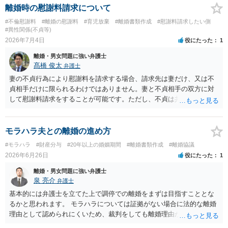
すめします。
離婚時の慰謝料請求について
#不倫慰謝料
#離婚の慰謝料
#育児放棄
#離婚書類作成
#慰謝料請求したい側
#異性関係(不貞等)
2026年7月4日
役にたった
1
離婚・男女問題に強い弁護士
髙橋 俊太
弁護士
妻の不貞行為により慰謝料を請求する場合、請求先は妻だけ、又は不
貞相手だけに限られるわけではありません。妻と不貞相手の双方に対
して慰謝料請求をすることが可能です。ただし、不貞は共同不法行為
と考えられるため、同じ損害について二重取りはできません。「双方
から請求できない」というより、「双方に請求はできるが、同じ損害
について二重に回収することはできない」という理解が正確です。
モラハラ夫との離婚の進め方
#モラハラ
#財産分与
#20年以上の婚姻期間
#離婚書類作成
#離婚協議
2026年6月26日
役にたった
1
離婚・男女問題に強い弁護士
泉 亮介
弁護士
基本的には弁護士を立てた上で調停での離婚をまずは目指すこととな
るかと思われます。 モラハラについては証拠がない場合に法的な離婚
理由として認められにくいため、裁判をしても離婚理由が認められな
い可能性も十分あり得ます。 調停での話し合いがうまくいかない場合