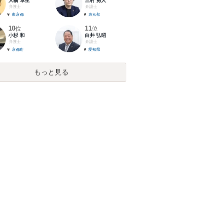
大橋 卓生
三村 勇人
弁護士
弁護士
東京都
東京都
10
11
位
位
小杉 和
白井 弘昭
弁護士
弁護士
京都府
愛知県
もっと見る