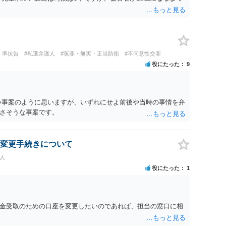
・準抗告
#私選弁護人
#冤罪・無実・正当防衛
#不同意性交罪
役にたった
9
い事案のように思いますが、いずれにせよ前後や当時の事情を弁
さそうな事案です。
変更手続きについて
人
役にたった
1
金受取のための口座を変更したいのであれば、担当の窓口に相