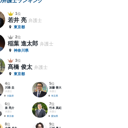
の弁護士ランキング
1
位
若井 亮
弁護士
東京都
2
位
稲葉 進太郎
弁護士
神奈川県
3
位
髙橋 俊太
弁護士
東京都
4
5
位
位
川添 圭
加藤 善大
弁護士
弁護士
大阪府
埼玉県
6
7
位
位
泉 亮介
竹本 真紀
弁護士
弁護士
東京都
愛知県
8
9
位
位