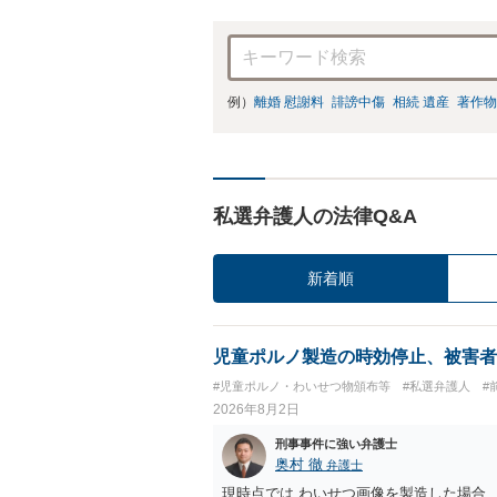
例）
離婚 慰謝料
誹謗中傷
相続 遺産
著作物
私選弁護人の法律Q&A
新着順
児童ポルノ製造の時効停止、被害者
#児童ポルノ・わいせつ物頒布等
#私選弁護人
#
2026年8月2日
刑事事件に強い弁護士
奥村 徹
弁護士
現時点では わいせつ画像を製造した場合