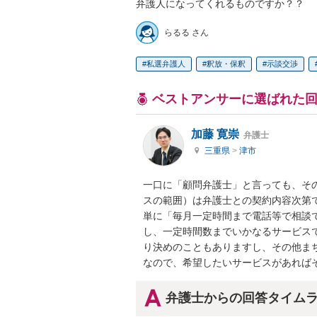
弁護人になってくれるものですか？？
らるる さん
私選弁護人
釈放・保釈
示談交渉
ベストアンサーに選ばれた
加藤 寛崇
弁護士
三重県
>
津市
一口に「顧問弁護士」と言っても、そ
スの範囲）は弁護士との契約内容次第で
単に「毎月一定時間まで電話等で相談
し、一定時間数までいかなるサービス
り決めのこともありますし、その他まち
なので、希望したいサービスがあれば
弁護士からの回答タイム