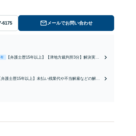
メールでお問い合わせ
【弁護士歴15年以上】【津地方裁判所3分】解決実績
表有
多数！熟年離婚やW不倫による調停や協議はお任せく
ださい。相談者さまのご意向を尊重し、納得いただけ
る解決を目指します【オンライン面談OK】【お子さ
【弁護士歴15年以上】未払い残業代や不当解雇などの解決
ま連れの相談可】
実績が多数あります。闘うためには証拠が肝要です！証拠
集めのコツをお伝えするなど、納得いただける解決のため
にご依頼者と二人三脚で取り組みます【オンライン面談O
K】