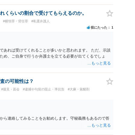
れくらいの割合で受けてもらえるのか。
#横領罪・背任罪
#私選弁護人
役にたった
1
であれば受けてくれることが多いかと思われます。 ただ、示談
ため、ご自身で行うか弁護士を立てる必要が出てくるでしょ
査の可能性は？
#接見・面会
#逮捕や勾留の阻止・準抗告
#大麻・覚醒剤
から連絡してみることをお勧めします。守秘義務もあるので答