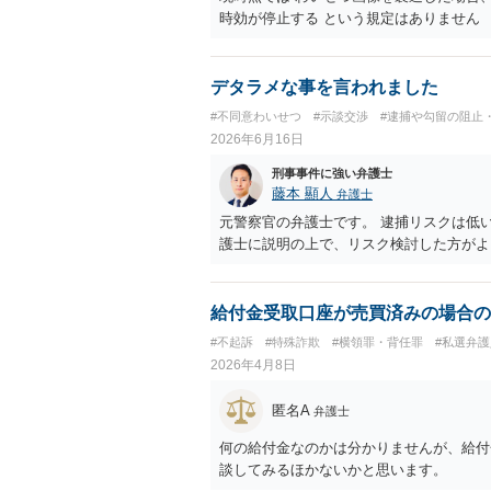
時効が停止する という規定はありません
デタラメな事を言われました
#不同意わいせつ
#示談交渉
#逮捕や勾留の阻止
2026年6月16日
刑事事件に強い弁護士
藤本 顯人
弁護士
元警察官の弁護士です。 逮捕リスクは低
護士に説明の上で、リスク検討した方がよ
給付金受取口座が売買済みの場合の
#不起訴
#特殊詐欺
#横領罪・背任罪
#私選弁護
2026年4月8日
匿名A
弁護士
何の給付金なのかは分かりませんが、給付
談してみるほかないかと思います。