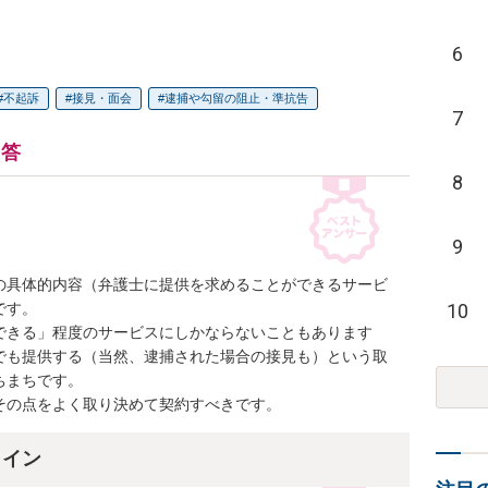
6
不起訴
接見・面会
逮捕や勾留の阻止・準抗告
7
回答
8
9
の具体的内容（弁護士に提供を求めることができるサービ
10
す。

できる」程度のサービスにしかならないこともあります
でも提供する（当然、逮捕された場合の接見も）という取
まちです。

その点をよく取り決めて契約すべきです。
ライン