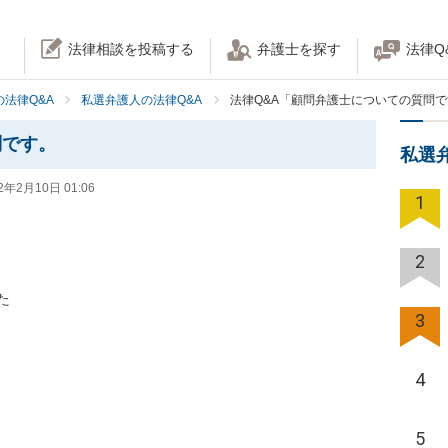
法律相談を投稿する
弁護士を探す
法律Q
法律Q&A
私選弁護人の法律Q&A
法律Q&A「顧問弁護士についての質問
問です。
私選
2年2月10日 01:06
1
2


3
4
5