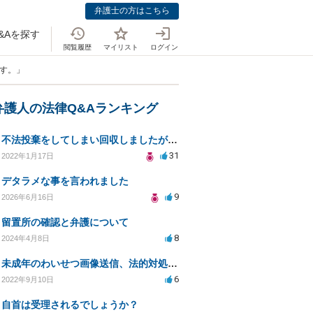
弁護士の方はこちら
&Aを探す
閲覧履歴
マイリスト
ログイン
です。」
弁護人の法律Q&Aランキング
不法投棄をしてしまい回収しましたが不安で自首しようか迷ってます
31
2022年1月17日
デタラメな事を言われました
9
2026年6月16日
留置所の確認と弁護について
8
2024年4月8日
未成年のわいせつ画像送信、法的対処と弁護士相談の必要性
6
2022年9月10日
自首は受理されるでしょうか？