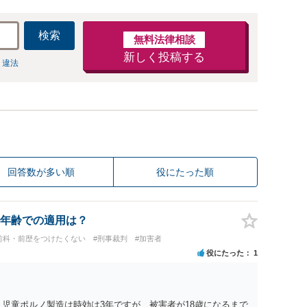
検索
無料法律相談
新しく投稿する
 違法
回答数が多い順
役にたった順
年齢での適用は？
前科・前歴をつけたくない
#刑事裁判
#加害者
役にたった
1
、児童ポルノ製造は時効は3年ですが、被害者が18歳になるまで