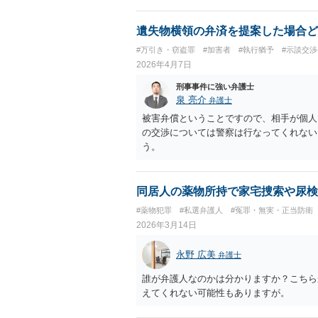
遺失物横領の弁済を提案した場合ど
#万引き・窃盗罪
#加害者
#執行猶予
#示談交渉
2026年4月7日
刑事事件に強い弁護士
泉 亮介
弁護士
被害弁償ということですので、相手が個人
の交渉については警察は行なってくれない
う。
同居人の薬物所持で家宅捜索や尿検
#薬物犯罪
#私選弁護人
#冤罪・無実・正当防衛
2026年3月14日
永野 広美
弁護士
誰が弁護人なのかは分かりますか？こちら
えてくれない可能性もありますが。