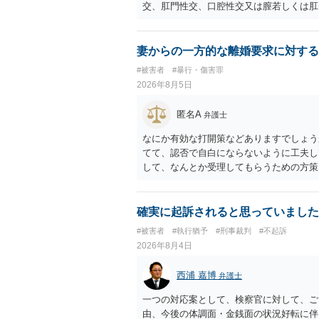
交、肛門性交、口腔性交又は膣若しくは肛
あってわいせつなもの（以下この条及び第
係の有無にかかわらず、5年以上の有期拘禁
に類する行為又は事由により、同意しない
妻からの一方的な離婚要求に対する
せ又はその状態にあることに乗じて、わい
#被害者
#暴行・傷害罪
上10年以下の拘禁刑に処する。 ③アル
2026年8月5日
と。 以上の通りですから、アルコール摂
することが困難な状態」であることが必要
匿名A
弁護士
なにか有効な打開策などありますでしょう
てて、認否で自白にならないように工夫し
して、なんとか受理してもらうための方策
ことでしょう。
確実に起訴されると思っていました
#被害者
#執行猶予
#刑事裁判
#不起訴
2026年8月4日
西浦 嘉博
弁護士
一つの対応案として、検察官に対して、ご
由、今後の体調面・金銭面の状況好転に伴