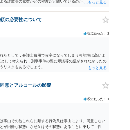
よる詐欺等の収益がどの程度だと聞いているのかということに
れたうえで対処方法を探された方がよいと思われます。 一般論
ーダーを持参して取り調べ内容を録音することは必須だと考え
頼の必要性について
役にたった
2
れたとして，弁護士費用で赤字になってしまう可能性は高いよ
題として考えられ，刑事事件の際に示談等の話がされなかったの
うリスクもあるでしょう。
同意とアルコールの影響
役にたった
1
為又は事由その他これらに類する行為又は事由により、同意しない
とが困難な状態にさせ又はその状態にあることに乗じて、性