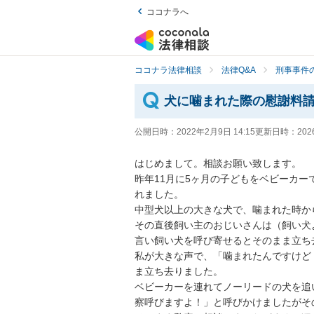
ココナラへ
ココナラ法律相談
法律Q&A
刑事事件の
犬に噛まれた際の慰謝料
公開日時：
2022年2月9日 14:15
更新日時：
202
はじめまして。相談お願い致します。

昨年11月に5ヶ月の子どもをベビーカ
れました。

中型犬以上の大きな犬で、噛まれた時か
その直後飼い主のおじいさんは（飼い犬
言い飼い犬を呼び寄せるとそのまま立ち
私が大きな声で、「噛まれたんですけど
ま立ち去りました。

ベビーカーを連れてノーリードの犬を追
察呼びますよ！」と呼びかけましたがその