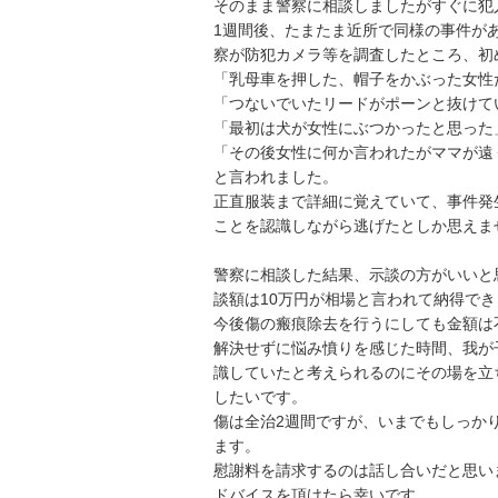
そのまま警察に相談しましたがすぐに犯
1週間後、たまたま近所で同様の事件が
察が防犯カメラ等を調査したところ、初
「乳母車を押した、帽子をかぶった女性
「つないでいたリードがポーンと抜けてい
「最初は犬が女性にぶつかったと思った」
「その後女性に何か言われたがママが遠
と言われました。

正直服装まで詳細に覚えていて、事件発
ことを認識しながら逃げたとしか思えませ
警察に相談した結果、示談の方がいいと
談額は10万円が相場と言われて納得でき
今後傷の瘢痕除去を行うにしても金額は
解決せずに悩み憤りを感じた時間、我が
識していたと考えられるのにその場を立
したいです。

傷は全治2週間ですが、いまでもしっか
ます。

慰謝料を請求するのは話し合いだと思い
ドバイスを頂けたら幸いです。