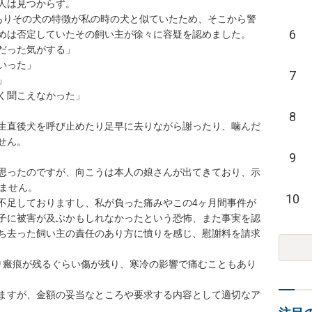
人は見つからず。

ありその犬の特徴が私の時の犬と似ていたため、そこから警
6
めは否定していたその飼い主が徐々に容疑を認めました。

だった気がする」

った」

7


く聞こえなかった」

8
生直後犬を呼び止めたり足早に去りながら謝ったり、噛んだ
ん。

9
思ったのですが、向こうは本人の娘さんが出てきており、示
ません。

10
不足しておりますし、私が負った痛みやこの4ヶ月間事件が
子に被害が及ぶかもしれなかったという恐怖、また事実を認
ち去った飼い主の責任のあり方に憤りを感じ、慰謝料を請求
り瘢痕が残るぐらい傷が残り、寒冷の影響で痛むこともあり
ますが、金額の妥当なところや要求する内容として適切なア