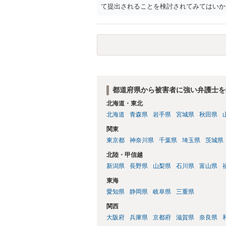
て提出されることを検討されてみてはいか
の意向を示す証拠の一つとして位置づけら
合、最寄りの法律事務所での相談を検討く
都道府県から被害者に強い弁護士を
北海道・東北
北海道
青森県
岩手県
宮城県
秋田県
関東
東京都
神奈川県
千葉県
埼玉県
茨城県
北陸・甲信越
新潟県
長野県
山梨県
石川県
富山県
東海
愛知県
静岡県
岐阜県
三重県
関西
大阪府
兵庫県
京都府
滋賀県
奈良県