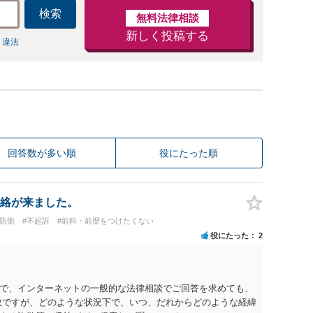
検索
無料法律相談
新しく投稿する
 違法
回答数が多い順
役にたった順
絡が来ました。
防衛
#不起訴
#前科・前歴をつけたくない
役にたった
2
で、インターネットの一般的な法律相談でご回答を求めても、
数ですが、どのような状況下で、いつ、だれからどのような経緯