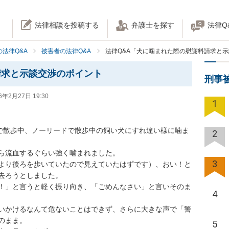
法律相談を投稿する
弁護士を探す
法律Q
法律Q&A
被害者の法律Q&A
法律Q&A「犬に噛まれた際の慰謝料請求と
請求と示談交渉のポイント
刑事
6年2月27日 19:30
1
ーで散歩中、ノーリードで散歩中の飼い犬にすれ違い様に噛ま
2
ら流血するぐらい強く噛まれました。

3
より後ろを歩いていたので見えていたはずです）、おい！と
去ろうとしました。

！」と言うと軽く振り向き、「ごめんなさい」と言いそのま
4
いかけるなんて危ないことはできず、さらに大きな声で「警
まま。

5