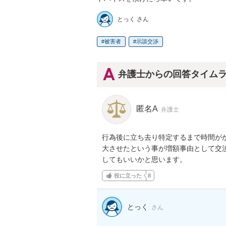
とっく さん
被害者
示談交渉
弁護士からの回答タイム
匿名A
弁護士
行為後に立ち去り特定するまで時間が
大させたという事が増額事由として交
してもいいかと思います。
役に立った
8
とっく
さん