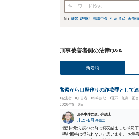
例）
離婚 慰謝料
誹謗中傷
相続 遺産
著作物
刑事被害者側の法律Q&A
新着順
警察から口座作りの詐欺罪として連
#被害者
#加害者
#特殊詐欺
#冤罪・無実・正当
2026年8月6日
刑事事件に強い弁護士
井上 祐司
弁護士
個別の取り調べの前に切羽詰まった状況下
望む回答は得られないと思います。 お手