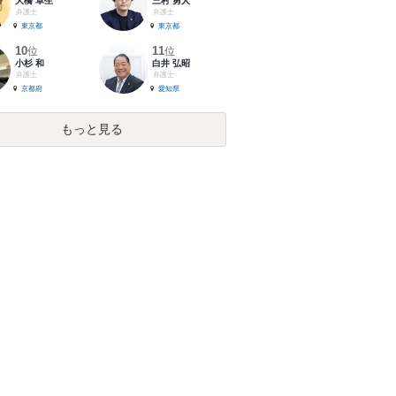
大橋 卓生
三村 勇人
弁護士
弁護士
東京都
東京都
10
11
位
位
小杉 和
白井 弘昭
弁護士
弁護士
京都府
愛知県
もっと見る