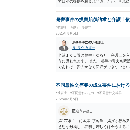
で口座の提供を頼まれ開設したか、それに
ついて、お近くで詳細な法律相談を受けら
でいえば、任意取り調べの場合、ＩＣレコ
ます。
傷害事件の損害賠償請求と弁護士依
#被害者
#暴行・傷害罪
2026年8月6日
刑事事件に強い弁護士
泉 亮介
弁護士
全治１０日間の傷害となると，弁護士を入
うに思われます。 また，相手の資力も問
であれば，資力がなく回収ができないとい
不同意性交等罪の成立要件における
#被害者
#不同意わいせつ
#不同意性交等罪
2026年8月5日
匿名A
弁護士
第177条 1 前条第1項各号に掲げる行
意思を形成し、表明し若しくは全うするこ