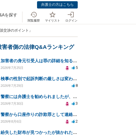
弁護士の方はこちら
&Aを探す
閲覧履歴
マイリスト
ログイン
示談交渉のポイント」
被害者側の法律Q&Aランキング
加害者の身元引受人は罪の詳細を知ることができるか？
5
2026年7月25日
検事の性別で起訴判断の厳しさは変わるのか知りたい
8
2026年7月29日
警察には弁護士を勧められましたが、費用対効果で依頼をすることを躊躇しています。
3
2026年7月30日
警察から口座作りの詐欺罪として連絡が来ました。
2
2026年8月6日
紛失した財布が見つかったが抜かれた現金について