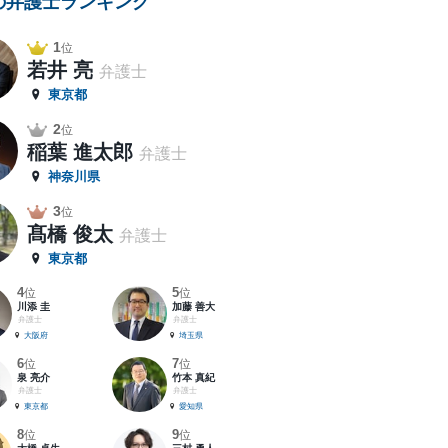
の弁護士ランキング
1
位
若井 亮
弁護士
東京都
2
位
稲葉 進太郎
弁護士
神奈川県
3
位
髙橋 俊太
弁護士
東京都
4
5
位
位
川添 圭
加藤 善大
弁護士
弁護士
大阪府
埼玉県
6
7
位
位
泉 亮介
竹本 真紀
弁護士
弁護士
東京都
愛知県
8
9
位
位