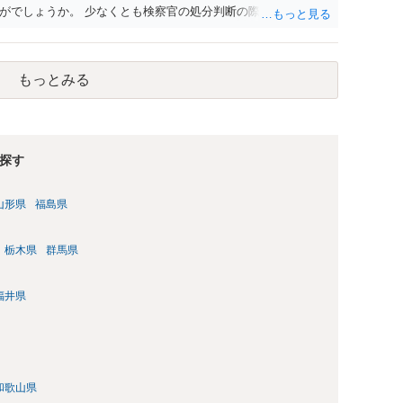
がでしょうか。 少なくとも検察官の処分判断の際、相談者さん
れる様に思われます。 より詳細についてお聞きになりたい場
ださい
もっとみる
探す
山形県
福島県
栃木県
群馬県
福井県
和歌山県