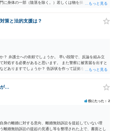
門に身体の一部（陰茎を除く。）若しくは物を挿入する行為で
179条第2項において「性交等」という。）をした者は、婚姻関
刑に処する。 第176条 1次に掲げる行為又は事由その他これら
意思を形成し、表明し若しくは全うすることが困難な状態にさ
対策と法的支援は？
せつな行為をした者は、婚姻関係の有無にかかわらず、6月以
コール若しくは薬物を摂取させること又はそれらの影響があるこ
取だけでなく、「同意しない意思を形成し、表明し若しくは全う
です。
か？ 弁護士への依頼でしょうか。 早い段階で、反論を組み立
て対処する必要があると思います。 また警察に被害届を出すと
などありますでしょうか？ 告訴状を作って証拠をそろえて出す
が…
役にたった
2
自身の離婚に対する意向、離婚無効訴訟を提起していない理
う離婚無効訴訟の提起の見通し等を整理された上で、書面とし