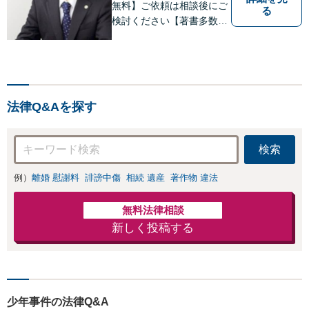
無料】ご依頼は相談後にご
る
検討ください【著書多数】
【離婚の解決実績300件以
上】心のケアもしながら全
力でサポートします【相続
問題】複雑な遺産分割・相
続放棄・遺留分なども、基
法律Q&Aを探す
本からわかりやすくご説明
します【人形町駅2分】
検索
例）
離婚 慰謝料
誹謗中傷
相続 遺産
著作物 違法
無料法律相談
新しく投稿する
少年事件の法律Q&A