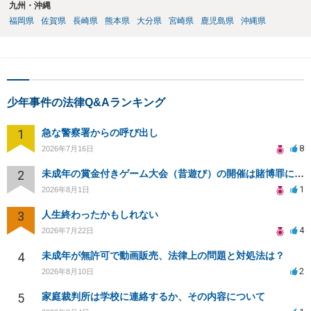
九州・沖縄
福岡県
佐賀県
長崎県
熊本県
大分県
宮崎県
鹿児島県
沖縄県
少年事件の法律Q&Aランキング
1
急な警察署からの呼び出し
8
2026年7月16日
2
未成年の賞金付きゲーム大会（昔遊び）の開催は賭博罪になりますか？
1
2026年8月1日
3
人生終わったかもしれない
4
2026年7月22日
4
未成年が無許可で動画販売、法律上の問題と対処法は？
2
2026年8月10日
5
家庭裁判所は学校に連絡するか、その内容について