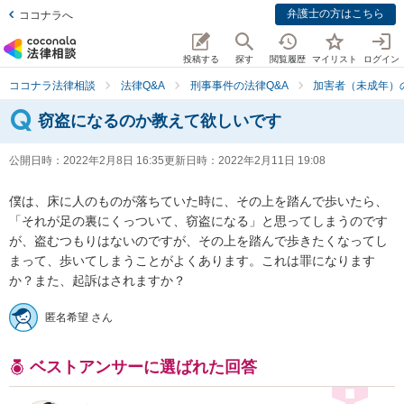
弁護士の方はこちら
ココナラへ
投稿する
探す
閲覧履歴
マイリスト
ログイン
ココナラ法律相談
法律Q&A
刑事事件の法律Q&A
加害者（未成年）
窃盗になるのか教えて欲しいです
公開日時：
2022年2月8日 16:35
更新日時：
2022年2月11日 19:08
僕は、床に人のものが落ちていた時に、その上を踏んで歩いたら、
「それが足の裏にくっついて、窃盗になる」と思ってしまうのです
が、盗むつもりはないのですが、その上を踏んで歩きたくなってし
まって、歩いてしまうことがよくあります。これは罪になります
か？また、起訴はされますか？
匿名希望 さん
ベストアンサーに選ばれた回答