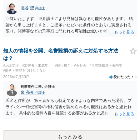
澁谷 望
弁護士
回答いたします。※弁護士により見解は異なる可能性があります。 結
論から申し上げますと、ご提示いただいた条件のとおりに実施される
限り、賭博罪などの刑事罰に問われる可能性は低いと考えられます
が、会場の利用ルールなどの点には注意が必要です。 【質問1への回
答】 賭博罪は、参加者が互いに財物を賭けてその得喪を争う場合に成
立します。 質問者様がご自身のポケットマネーから懸賞として賞金を
知人の情報を公開、名誉毀損の訴えに対処する方法
出し、参加者からの参加費が全額会場レンタル費用に充てられて賞金
は？
原資と完全に分離されている場合、参加者が自らの財物を失うリスク
#示談交渉
#加害者（未成年）
#執行猶予
#不起訴
#名誉毀損罪・侮辱罪
が存在しないため賭博罪には該当しないとする見解が一般的です。ま
#前科・前歴をつけたくない
た、利益を得る目的もないため賭博場開帳図利罪も成立しないと考え
2026年7月30日
役にたった
1
られます。 【質問2への回答】 刑事上の問題は生じにくいものの、民
刑事事件に強い弁護士
事・行政上の観点から以下の点が考慮されます。景品表示法について
泉 亮介
弁護士
は事業者が顧客を誘引するためのものではないため対象外と考えられ
ますが、自治会館の利用規約（目的外利用や金銭徴収の可否など）へ
氏名と住所が、第三者からも特定できるような内容であった場合、プ
の抵触が問題となることがあります。 【質問3への回答】 主催者とし
ライバシー権侵害等の権利侵害が認められる可能性はあるかと思われ
ての注意点として、まず参加費がすべて会場代の実費に充てられてい
ます。 具体的な投稿内容を確認する必要があるかと思われますので、
る記録（領収書や収支の管理）を残し、賞金原資とは無関係であるこ
ご不安であれば親に相談の上で、個別に弁護士にご相談されると良い
とを明確にしておくことが大切です。また、自治会館の管理者に対
でしょう。
し、参加費の集金を含む利用目的を事前に正確に伝えて了解を得てお
もっとみる
くのが賢明です。