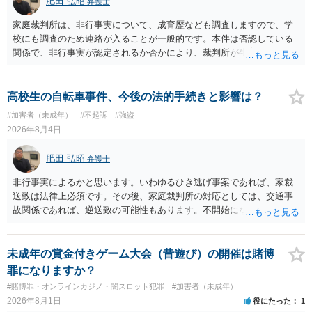
肥田 弘昭
弁護士
家庭裁判所は、非行事実について、成育歴なども調査しますので、学
校にも調査のため連絡が入ることが一般的です。本件は否認している
関係で、非行事実が認定されるか否かにより、裁判所が生育歴なども
調査する可能性があります。非行事実が認められないのであればいわ
ば無罪であり、非行がないのですから、その先の調査はないかと思い
ます。ご参考にしてください。
高校生の自転車事件、今後の法的手続きと影響は？
#加害者（未成年）
#不起訴
#強盗
2026年8月4日
肥田 弘昭
弁護士
非行事実によるかと思います。いわゆるひき逃げ事案であれば、家裁
送致は法律上必須です。その後、家庭裁判所の対応としては、交通事
故関係であれば、逆送致の可能性もあります。不開始になるかどうか
は非行事実次第です。ご参考にしてください。
未成年の賞金付きゲーム大会（昔遊び）の開催は賭博
罪になりますか？
#賭博罪・オンラインカジノ・闇スロット犯罪
#加害者（未成年）
2026年8月1日
役にたった
1