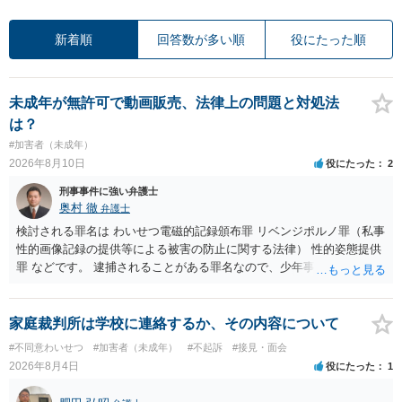
新着順
回答数が多い順
役にたった順
未成年が無許可で動画販売、法律上の問題と対処法
は？
#加害者（未成年）
2026年8月10日
役にたった
2
刑事事件に強い弁護士
奥村 徹
弁護士
検討される罪名は わいせつ電磁的記録頒布罪 リベンジポルノ罪（私事
性的画像記録の提供等による被害の防止に関する法律） 性的姿態提供
罪 などです。 逮捕されることがある罪名なので、少年事件を扱う弁護
士に直接相談してください
家庭裁判所は学校に連絡するか、その内容について
#不同意わいせつ
#加害者（未成年）
#不起訴
#接見・面会
2026年8月4日
役にたった
1