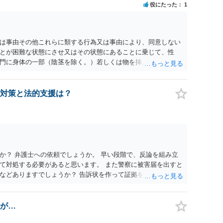
役にたった
1
為又は事由その他これらに類する行為又は事由により、同意しない
とが困難な状態にさせ又はその状態にあることに乗じて、性
門に身体の一部（陰茎を除く。）若しくは物を挿入する行為で
179条第2項において「性交等」という。）をした者は、婚姻関
刑に処する。 第176条 1次に掲げる行為又は事由その他これら
意思を形成し、表明し若しくは全うすることが困難な状態にさ
対策と法的支援は？
せつな行為をした者は、婚姻関係の有無にかかわらず、6月以
コール若しくは薬物を摂取させること又はそれらの影響があるこ
取だけでなく、「同意しない意思を形成し、表明し若しくは全う
です。
か？ 弁護士への依頼でしょうか。 早い段階で、反論を組み立
て対処する必要があると思います。 また警察に被害届を出すと
などありますでしょうか？ 告訴状を作って証拠をそろえて出す
が…