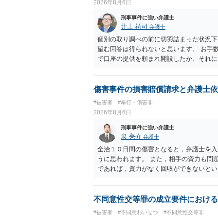
2026年8月6日
刑事事件に強い弁護士
井上 祐司
弁護士
個別の取り調べの前に切羽詰まった状況下
望む回答は得られないと思います。 お手
で口座の提供を頼まれ開設したか、それに
ついて、お近くで詳細な法律相談を受けら
でいえば、任意取り調べの場合、ＩＣレコ
ます。
傷害事件の損害賠償請求と弁護士依
#被害者
#暴行・傷害罪
2026年8月6日
刑事事件に強い弁護士
泉 亮介
弁護士
全治１０日間の傷害となると，弁護士を入
うに思われます。 また，相手の資力も問
であれば，資力がなく回収ができないとい
不同意性交等罪の成立要件における
#被害者
#不同意わいせつ
#不同意性交等罪