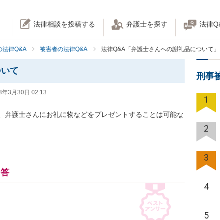
法律相談を投稿する
弁護士を探す
法律Q
法律Q&A
被害者の法律Q&A
法律Q&A「弁護士さんへの謝礼品について」
ついて
刑事
3年3月30日 02:13
1
、弁護士さんにお礼に物などをプレゼントすることは可能な
2
3
回答
4
5