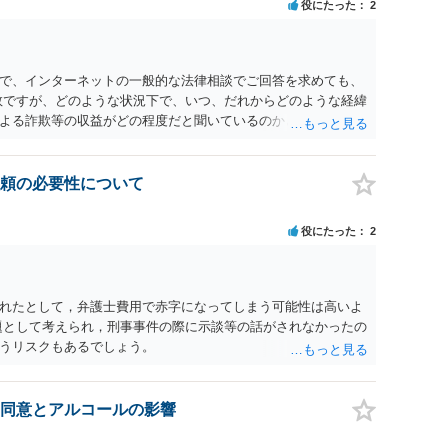
役にたった
2
で、インターネットの一般的な法律相談でご回答を求めても、
数ですが、どのような状況下で、いつ、だれからどのような経緯
よる詐欺等の収益がどの程度だと聞いているのかということに
れたうえで対処方法を探された方がよいと思われます。 一般論
ーダーを持参して取り調べ内容を録音することは必須だと考え
頼の必要性について
役にたった
2
れたとして，弁護士費用で赤字になってしまう可能性は高いよ
題として考えられ，刑事事件の際に示談等の話がされなかったの
うリスクもあるでしょう。
同意とアルコールの影響