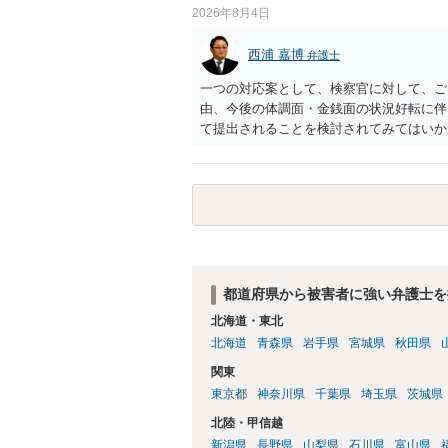
2026年8月4日
西浦 嘉博
弁護士
一つの対応案として、検察官に対して、ご
由、今後の体調面・金銭面の状況好転に伴
て提出されることを検討されてみてはいか
の意向を示す証拠の一つとして位置づけら
合、最寄りの法律事務所での相談を検討く
都道府県から被害者に強い弁護士を
北海道・東北
北海道
青森県
岩手県
宮城県
秋田県
関東
東京都
神奈川県
千葉県
埼玉県
茨城県
北陸・甲信越
新潟県
長野県
山梨県
石川県
富山県