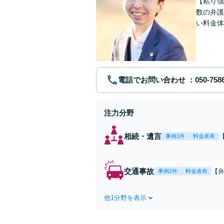
【粘り強
数の弁護
い料金体
す。まず
電話でお問い合わせ
注力分野
相続・遺言
事例1件
料金表有
交通事故
【弁
事例2件
料金表有
障
方
他1分野を表示
で
を