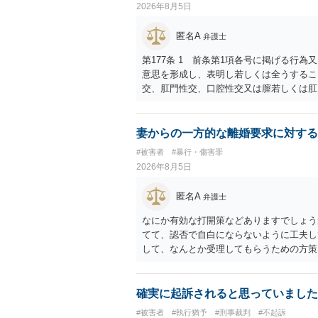
2026年8月5日
匿名A
弁護士
第177条 1 前条第1項各号に掲げる行
意思を形成し、表明し若しくは全うするこ
交、肛門性交、口腔性交又は膣若しくは肛
あってわいせつなもの（以下この条及び第
係の有無にかかわらず、5年以上の有期拘禁
に類する行為又は事由により、同意しない
妻からの一方的な離婚要求に対する
せ又はその状態にあることに乗じて、わい
#被害者
#暴行・傷害罪
上10年以下の拘禁刑に処する。 ③アル
2026年8月5日
と。 以上の通りですから、アルコール摂
することが困難な状態」であることが必要
匿名A
弁護士
なにか有効な打開策などありますでしょう
てて、認否で自白にならないように工夫し
して、なんとか受理してもらうための方策
ことでしょう。
確実に起訴されると思っていました
#被害者
#執行猶予
#刑事裁判
#不起訴