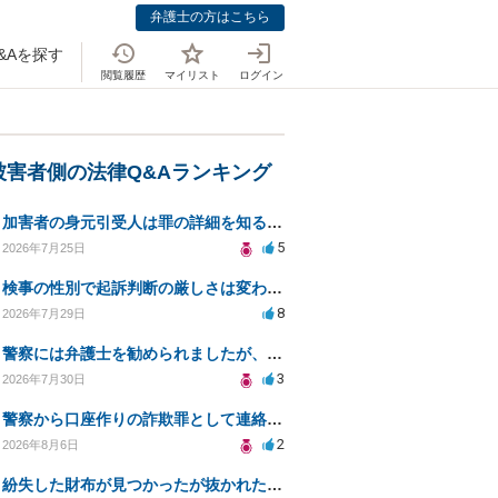
弁護士の方はこちら
&Aを探す
閲覧履歴
マイリスト
ログイン
被害者側の法律Q&Aランキング
加害者の身元引受人は罪の詳細を知ることができるか？
5
2026年7月25日
検事の性別で起訴判断の厳しさは変わるのか知りたい
8
2026年7月29日
警察には弁護士を勧められましたが、費用対効果で依頼をすることを躊躇しています。
3
2026年7月30日
警察から口座作りの詐欺罪として連絡が来ました。
2
2026年8月6日
紛失した財布が見つかったが抜かれた現金について