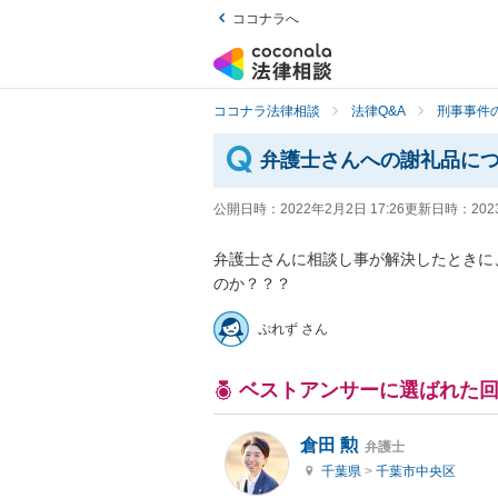
ココナラへ
ココナラ法律相談
法律Q&A
刑事事件の
弁護士さんへの謝礼品に
公開日時：
2022年2月2日 17:26
更新日時：
202
弁護士さんに相談し事が解決したときに
のか？？？
ぷれず さん
ベストアンサーに選ばれた
倉田 勲
弁護士
千葉県
>
千葉市中央区