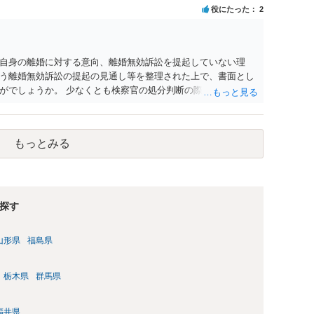
役にたった
2
自身の離婚に対する意向、離婚無効訴訟を提起していない理
う離婚無効訴訟の提起の見通し等を整理された上で、書面とし
がでしょうか。 少なくとも検察官の処分判断の際、相談者さん
れる様に思われます。 より詳細についてお聞きになりたい場
ださい
もっとみる
探す
山形県
福島県
栃木県
群馬県
福井県