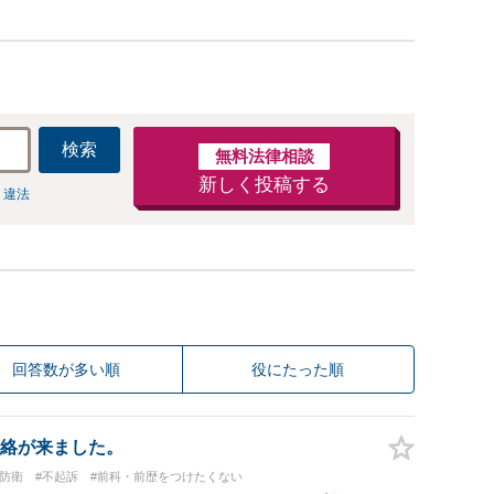
検索
無料法律相談
新しく投稿する
 違法
回答数が多い順
役にたった順
絡が来ました。
防衛
#不起訴
#前科・前歴をつけたくない