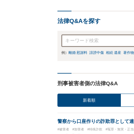
法律Q&Aを探す
例）
離婚 慰謝料
誹謗中傷
相続 遺産
著作物
刑事被害者側の法律Q&A
新着順
警察から口座作りの詐欺罪として連
#被害者
#加害者
#特殊詐欺
#冤罪・無実・正当