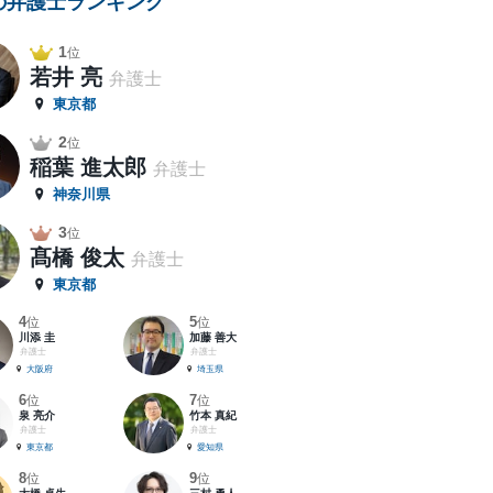
の弁護士ランキング
1
位
若井 亮
弁護士
東京都
2
位
稲葉 進太郎
弁護士
神奈川県
3
位
髙橋 俊太
弁護士
東京都
4
5
位
位
川添 圭
加藤 善大
弁護士
弁護士
大阪府
埼玉県
6
7
位
位
泉 亮介
竹本 真紀
弁護士
弁護士
東京都
愛知県
8
9
位
位