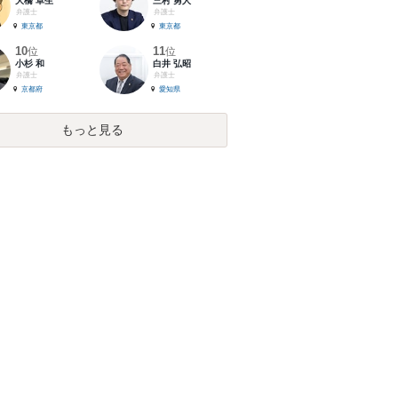
大橋 卓生
三村 勇人
弁護士
弁護士
東京都
東京都
10
11
位
位
小杉 和
白井 弘昭
弁護士
弁護士
京都府
愛知県
もっと見る