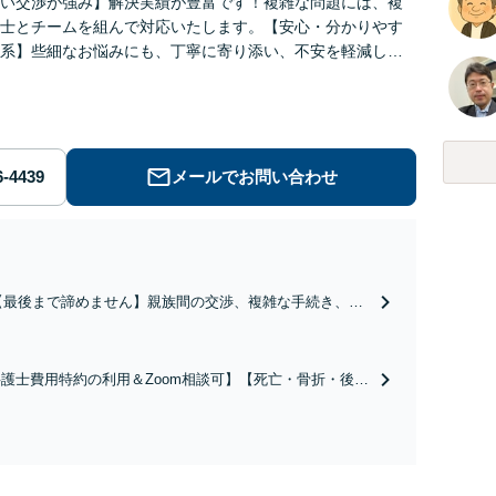
い交渉が強み】解決実績が豊富です！複雑な問題には、複
士とチームを組んで対応いたします。【安心・分かりやす
系】些細なお悩みにも、丁寧に寄り添い、不安を軽減しま
はお気軽にご相談ください。
メールでお問い合わせ
【最後まで諦めません】親族間の交渉、複雑な手続き、全
て対応します！不利な条件で合意してしまう前にご相談く
ださい。【土地・不動産】長期化している問題もできる限
り円滑な交渉へと導きます。事業承継／相続放棄も対応可
護士費用特約の利用＆Zoom相談可】【死亡・骨折・後遺
能。【JR千葉駅近く】駐車場あり
害・むち打ち等】交通事故でご家族がなくなってしまった
やお怪我された方はまずご相談ください。ご自身での対応
は損をしてしまうかもしれません。代わりに交渉・手続き
し、負担を軽減。