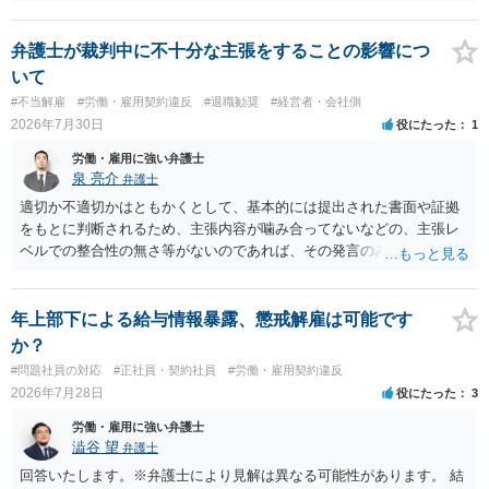
バランスの問題もありますが、修正余地があるうえ、後から争うより
コストを抑えやすいので、資料等を持参の上弁護士に確認されること
をお勧めします。 ・事務所側の解除でも、解除理由によってはタレン
弁護士が裁判中に不十分な主張をすることの影響につ
ト側に損害賠償が発生する建付けになっていることはあります。ただ
いて
し、事務所側が一方的に解除したのにタレントへ違約金を課す設計
#不当解雇
#労働・雇用契約違反
#退職勧奨
#経営者・会社側
は、合理性や対価性を欠くとして争いやすいです。逆に、タレント側
2026年7月30日
役にたった
1
の重大な契約違反がある場合は、実損害の範囲で請求される可能性は
あります。
労働・雇用に強い弁護士
泉 亮介
弁護士
適切か不適切かはともかくとして、基本的には提出された書面や証拠
をもとに判断されるため、主張内容が噛み合ってないなどの、主張レ
ベルでの整合性の無さ等がないのであれば、その発言のみで大きく不
利になるということはないように思われます。
年上部下による給与情報暴露、懲戒解雇は可能です
か？
#問題社員の対応
#正社員・契約社員
#労働・雇用契約違反
2026年7月28日
役にたった
3
労働・雇用に強い弁護士
澁谷 望
弁護士
回答いたします。※弁護士により見解は異なる可能性があります。 結