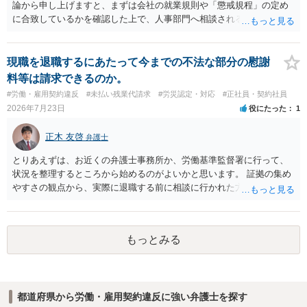
論から申し上げますと、まずは会社の就業規則や「懲戒規程」の定め
に合致しているかを確認した上で、人事部門へ相談されることが最優
先となります。 その上で、いきなりの懲戒解雇は法的ハードルが高い
ものの、重い懲戒処分の対象には十分なり得ます。 名誉や評価の回復
については、会社側に「部下の不正行為による情報漏洩」と正式に認
現職を退職するにあたって今までの不法な部分の慰謝
定させ、誤認した他部署への適切なフォローや周知を求めるのが有効
料等は請求できるのか。
です。 あるいは、懲戒があったことを社内で周知される手続があるの
#労働・雇用契約違反
#未払い残業代請求
#労災認定・対応
#正社員・契約社員
ならば、それにより軽微ながら回復はできるかもしれません。 さらに
2026年7月23日
役にたった
1
個人としても、相手に対してプライバシー侵害等に基づく損害賠償
（慰謝料）を請求する選択肢がありえます（ただし、金額は多額にな
正木 友啓
弁護士
らない可能性があります。）。
とりあえずは、お近くの弁護士事務所か、労働基準監督署に行って、
状況を整理するところから始めるのがよいかと思います。 証拠の集め
やすさの観点から、実際に退職する前に相談に行かれた方がよいかと
思います
もっとみる
都道府県から労働・雇用契約違反に強い弁護士を探す