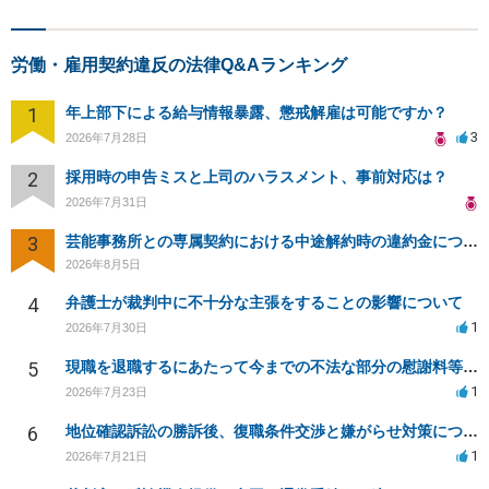
労働・雇用契約違反の法律Q&Aランキング
1
年上部下による給与情報暴露、懲戒解雇は可能ですか？
3
2026年7月28日
2
採用時の申告ミスと上司のハラスメント、事前対応は？
2026年7月31日
3
芸能事務所との専属契約における中途解約時の違約金について相談したいです
2026年8月5日
4
弁護士が裁判中に不十分な主張をすることの影響について
1
2026年7月30日
5
現職を退職するにあたって今までの不法な部分の慰謝料等は請求できるのか。
1
2026年7月23日
6
地位確認訴訟の勝訴後、復職条件交渉と嫌がらせ対策について
1
2026年7月21日