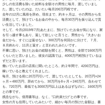
少しの生活費を除いた給料を全額その男性に毎月、渡していまし
た。渡していたのは、だいたい毎月200万円程です。

去年の12月に風俗を辞め、現在まで、約８ヶ月は、その男性から生
活費として、預けているお金の中から、毎月30万円を振り込んで貰
い生活していました。

そして、今月(2019年7月)あたまに、預けていたお金が気になり、家
を引っ越す事もあり、返して欲しいと言うと、男性から『大きいお
金だから、すぐには返せない、300万円を何回かに分けて、７月、
８月終わり、11月と返す』と言われたみたいです。

不審に思い、預けたお金の総額を聞くと、男性は、全部で1600万円
くらいだと言いました。彼女の認識では、4000万円程預けているは
ずだと言います。

働いていたお店の店長に聞いたところ、約２年間で、4200万円は、
稼いでいると教えてくれました。

毎月、預ける前に20万円引いて、渡していたとしても、20万円×24
ヶ月＝480万円、辞めてから、30万円を8ヶ月＝240万円、合わせて
も、720万円、最低でも3000万円以上はあるはずなのに、1600万円
との事です。

残念ながら、借用書等は、なく、"口約束だけ"との事です。

女性の方も信用していたみたいで、細かい毎月の預けた金額は、書