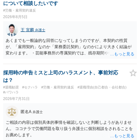
について相談したいです
#労働・雇用契約違反
2026年8月5日
王 宣麟
弁護士
あくまでも一般論的な回答になってしまうのですが、本契約の性質
が、「雇用契約」なのか「業務委託契約」なのかにより大きく結論が
変わります。 ・芸能事務所の専属契約では、残存期間や報酬額、投下
コストを基準に違約金や損害金を設定する例はあります。ただし、実
務上よくあるからといって当然に適法という意味ではなく、実際の損
害との対応関係や合理性が重要です。 ・違約金に上限がなくても、常
採用時の申告ミスと上司のハラスメント、事前対応
に有効になるわけではありません。契約が労働契約に近い実態なら労
は？
基法16条で無効となる余地があり、そうでなくても、金額が事務所の
#退職勧奨
#セクハラ
#労働・雇用契約違反
#退職理由(自己都合・会社都合)
損害と比べて過大なら無効や減額が争点になります。 ・契約前の修正
#パワハラ
交渉は一般的です。 交渉の方向としては、上限額を設ける、実損害ベ
2026年7月31日
ースにする、算定根拠を明確化する、違約金ではなく「合理的な実
費・未回収費用のみ」に限定する、などが典型です。 ・弁護士に契約
匿名A
弁護士
前に契約書の内容をレビューしてもらう価値は十分にあると思われま
す。 争点は、契約類型が雇用か業務委託か、実態として労働者性があ
ご相談の内容は個別具体的事情を確認しないと判断しようがありませ
るか、解除事由が双方にどう定められているか、違約金の算定根拠が
ん。 ココナラで労働問題を取り扱う弁護士に個別相談をされることを
合理的か、という複数論点に分かれます。契約前なら、交渉のパワー
お薦めします。