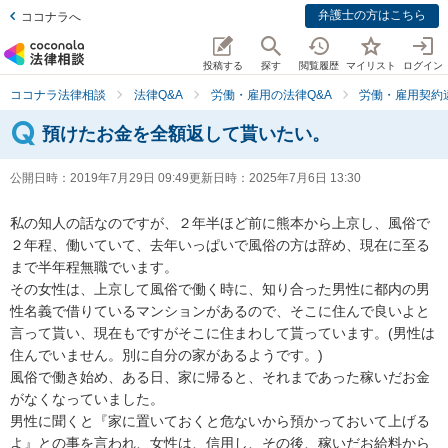
弁護士の方はこちら
ココナラへ
投稿する
探す
閲覧履歴
マイリスト
ログイン
ココナラ法律相談
法律Q&A
労働・雇用の法律Q&A
労働・雇用契約
預けたお金を全額返して貰いたい。
公開日時：
2019年7月29日 09:49
更新日時：
2025年7月6日 13:30
私の知人の話なのですが、２年半ほど前に熊本から上京し、風俗で
２年程、働いていて、去年いっぱいで風俗の方は辞め、現在に至る
まで半年程無職でいます。

その女性は、上京して風俗で働く時に、知り合った男性に都内の男
性名義で借りているマンションがあるので、そこに住んで良いよと
言って貰い、現在もですがそこに住まわして貰っています。(男性は
住んでいません。別に自分の家があるようです。)

風俗で働き始め、ある日、家に帰ると、それまであった稼いだお金
がなくなっていました。

男性に聞くと『家に置いておくと危ないから預かっておいて上げる
よ』との事を言われ、女性は、信用し、その後、稼いだお給料から