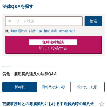
法律Q&Aを探す
検索
例）
離婚 慰謝料
誹謗中傷
相続 遺産
著作物 違法
無料法律相談
新しく投稿する
労働・雇用契約違反の法律Q&A
新着順
回答数が多い順
役にたった順
芸能事務所との専属契約における中途解約時の違約金