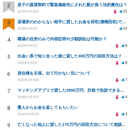
2
息子の賃貸契約で緊急連絡先にされた親が負う法的責任は？
22
2019年5月26日
3
居場所のわからない相手に貸したお金を回収(債権回収)できますか？
20
2018年4月4日
4
職場の住所のみで内容証明や少額訴訟は可能か？
8
2023年3月9日
5
出会い系で知り合った彼に貸した400万円の回収方法は？
8
2026年2月9日
6
居住権を主張。出て行かない兄について
7
2020年3月10日
7
マッチングアプリで貸した3900万円、詐欺で告訴できるか？
4
2026年3月16日
8
愛人からお金を返してもらいたい
4
2024年10月6日
9
亡くなった知人に貸した170万円の回収方法について相談したい