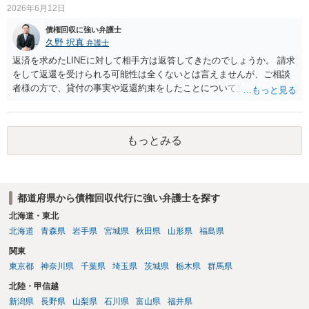
2026年6月12日
債権回収に強い弁護士
久野 択真
弁護士
返済を求めたLINEに対して相手方は返答してきたのでしょうか。 請求
をして返還を受けられる可能性は全くないとは言えませんが、ご相談
者様の方で、貸付の事実や返還約束をしたことについて立証する必要
がありますので、なかなか骨が折れると思います。 そのため、お近く
の弁護士に、貸付メモやLINEの履歴を持って、具体的に相談に行かれ
るのがよろしいかと思います。 以上ご参考までに。
もっとみる
都道府県から債権回収代行に強い弁護士を探す
北海道・東北
北海道
青森県
岩手県
宮城県
秋田県
山形県
福島県
関東
東京都
神奈川県
千葉県
埼玉県
茨城県
栃木県
群馬県
北陸・甲信越
新潟県
長野県
山梨県
石川県
富山県
福井県