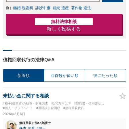
例）
離婚 慰謝料
誹謗中傷
相続 遺産
著作物 違法
無料法律相談
新しく投稿する
債権回収代行の法律Q&A
新着順
回答数が多い順
役にたった順
未払い金に関する相談
#相手(債務者)の所在・財産調査
#140万円以下
#契約書・借用書なし
#個人・プライベート
#遅延損害金回収
#債権回収代行
2026年8月6日
債権回収に強い弁護士
森本 偲音
弁護士