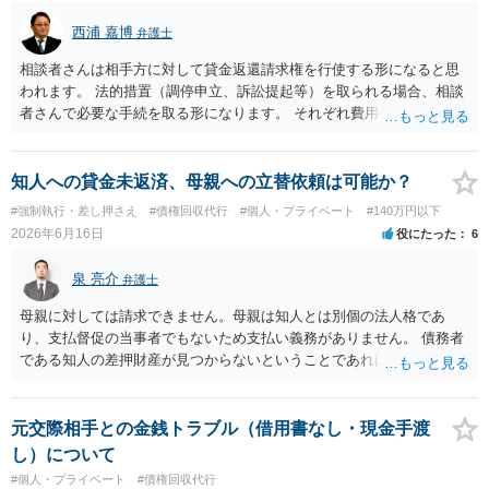
西浦 嘉博
弁護士
相談者さんは相手方に対して貸金返還請求権を行使する形になると思
われます。 法的措置（調停申立、訴訟提起等）を取られる場合、相談
者さんで必要な手続を取る形になります。 それぞれ費用や労力、時間
を要し、債務名義（判決等）を得たとしても、相手方に資力がなけれ
ば回収できないリスクがあることに留意ください。 一般民事となりま
すので、お住まいの地域の市役所での法律相談会の利用や、（資力要
知人への貸金未返済、母親への立替依頼は可能か？
件がありますが）法テラスでの相談を検討ください。
#強制執行・差し押さえ
#債権回収代行
#個人・プライベート
#140万円以下
2026年6月16日
役にたった
6
泉 亮介
弁護士
母親に対しては請求できません。母親は知人とは別個の法人格であ
り、支払督促の当事者でもないため支払い義務がありません。 債務者
である知人の差押財産が見つからないということであれば、現実的に
それ以上の回収は難しいかと思われます。
元交際相手との金銭トラブル（借用書なし・現金手渡
し）について
#個人・プライベート
#債権回収代行