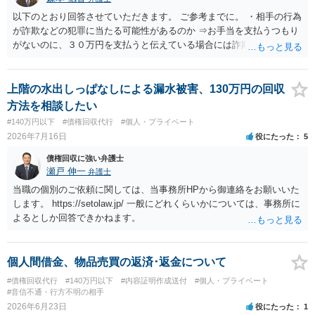
以下のとおり回答させていただきます。 ご参考までに。 ・相手の行為
が詐欺などの犯罪に当たる可能性があるのか ⇒お手当を支払うつもり
がないのに、３０万円を支払うと伝えている場合には詐欺罪に該当す
る可能性があります。 ・未払い金を回収するためにどのような法的手
段が取れるのか ⇒契約に基づく履行請求として３０万円を請求するこ
とが考えられますが、 パパ活の契約は、売春防止法に抵触する契約
上階の水出しっぱなしによる漏水被害、130万円の回収
であるため、公序良俗に反する契約として 民法上無効（民法９０
方法を相談したい
条）となるため、相手方に請求できない可能性が高いです。 ・相手の
#140万円以下
#債権回収代行
#個人・プライベート
氏名や住所が分からない状態でも対応可能なのか ⇒訴訟等の裁判上の
2026年7月16日
役にたった
5
手続を利用する場合には、原則として相手方の住所・氏名を把握して
いる必要があります。
債権回収に強い弁護士
瀬戸 伸一
弁護士
当職の個別のご依頼に関しては、当事務所HPから御連絡をお願いいた
します。 https://setolaw.jp/ 一般にどれくらいかについては、事務所に
よるとしか回答できかねます。
個人間借金、物品売買の返済･返金について
#債権回収代行
#140万円以下
#内容証明作成送付
#個人・プライベート
#音信不通・行方不明の相手
2026年6月23日
役にたった
1