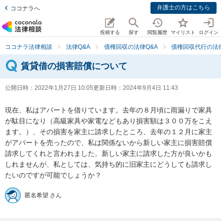
弁護士の方はこちら
ココナラへ
投稿する
探す
閲覧履歴
マイリスト
ログイン
ココナラ法律相談
法律Q&A
債権回収の法律Q&A
債権回収代行の法律
賃貸借の損害賠償について
公開日時：
2022年1月27日 10:05
更新日時：
2024年9月4日 11:43
現在、私はアパートを借りています。去年の８月頃に雨漏りで家具
が駄目になり（高級家具や家電などもあり損害額は３００万をこえ
ます。）、その損害を家主に請求したところ、去年の１２月に家主
がアパートを売ったので、私は関係ないから新しい家主に損害賠償
請求してくれと言われました。新しい家主に請求した方が良いかも
しれませんが、私としては、気持ち的に旧家主にどうしても請求し
たいのですが可能でしょうか？
匿名希望 さん