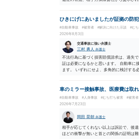
から提示される慰謝料額については、弁護
で、以下の資料・情報を準備した上で、弁
会社から届いている示談金額の提示書類 
ひきにげにあいましたが証拠の防犯
入院の有無、通院回数 ・現在も症状が残
#自動車事故
#被害者
#解決に向けた示談
#む
今回の事故で利用できる弁護士費用特約が
2026年8月3日
弁護士が受任する場合には、叔母様ご本人
思疎通が難しいとのことですので、そのあ
交通事故に強い弁護士
要があると思われます。
三村 勇人
弁護士
不法行為に基づく損害賠償請求は、過失で
証は必要になるかと思います。 自動車に
ます。 いずれにせよ、多角的に検討する
車のミラー接触事故、医療費は取れ
#自動車事故
#人身事故
#むち打ち被害
#被害者
2026年7月23日
岡田 晃朝
弁護士
相手が応じてくれない以上は訴訟で、後遺
ほどの衝撃が無いと首との関係の証明は難