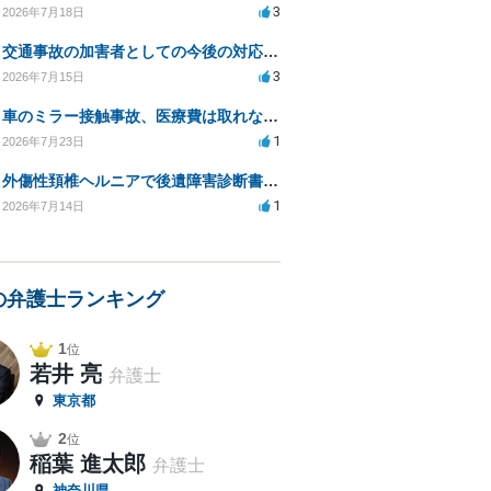
3
2026年7月18日
交通事故の加害者としての今後の対応と弁護士相談のタイミングは？
3
2026年7月15日
車のミラー接触事故、医療費は取れないのでしょうか？
1
2026年7月23日
外傷性頚椎ヘルニアで後遺障害診断書の申請での症状の伝え方等
1
2026年7月14日
の弁護士ランキング
1
位
若井 亮
弁護士
東京都
2
位
稲葉 進太郎
弁護士
神奈川県