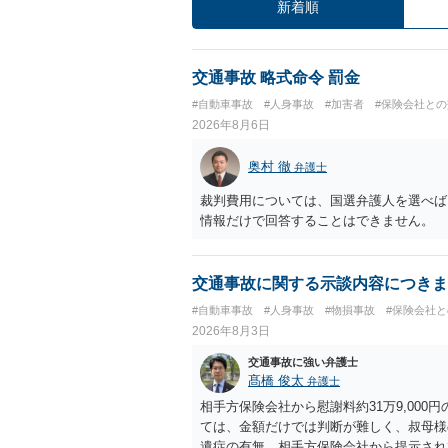
新着順
交通事故 略式命令 罰金
#自動車事故
#人身事故
#加害者
#保険会社と
2026年8月6日
奥村 徹
弁護士
裁判費用については、国選弁護人を選べば
情報だけで回答することはできません。
交通事故に関する示談内容につきま
#自動車事故
#人身事故
#物損事故
#保険会社
2026年8月3日
交通事故に強い弁護士
髙橋 俊太
弁護士
相手方保険会社から慰謝料約31万9,00
ては、金額だけでは判断が難しく、叔母様
遺症の有無、相手方保険会社から提示され