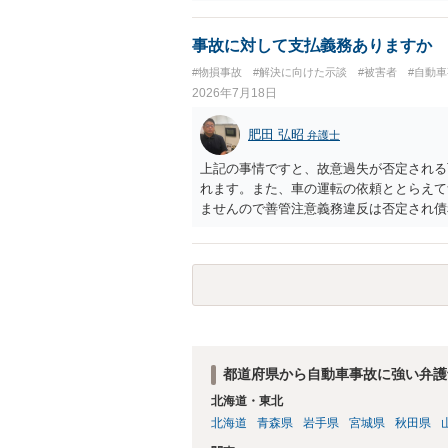
事故に対して支払義務ありますか
#物損事故
#解決に向けた示談
#被害者
#自動
2026年7月18日
肥田 弘昭
弁護士
上記の事情ですと、故意過失が否定される
れます。また、車の運転の依頼ととらえて
ませんので善管注意義務違反は否定され債
す。以上の理由から支払義務は否定される
都道府県から自動車事故に強い弁護
北海道・東北
北海道
青森県
岩手県
宮城県
秋田県