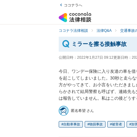
ココナラへ
ココナラ法律相談
法律Q&A
交通事故の
ミラーを擦る接触事故
公開日時：
2022年1月27日 09:12
更新日時：
20
今日、ワンデー保険に入り友達の車を借
を起こしてしまいました。30秒と走ら
方がやってきて、お小言をいただきまし
らかされて結局警察も呼ばず、連絡先も
は報告していません。私はこの後どうす
匿名希望 さん
自動車事故
物損事故
被害者
加