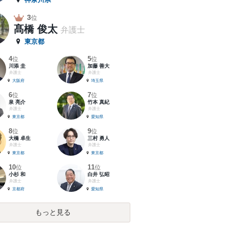
3
位
髙橋 俊太
弁護士
東京都
4
5
位
位
川添 圭
加藤 善大
弁護士
弁護士
大阪府
埼玉県
6
7
位
位
泉 亮介
竹本 真紀
弁護士
弁護士
東京都
愛知県
8
9
位
位
大橋 卓生
三村 勇人
弁護士
弁護士
東京都
東京都
10
11
位
位
小杉 和
白井 弘昭
弁護士
弁護士
京都府
愛知県
もっと見る