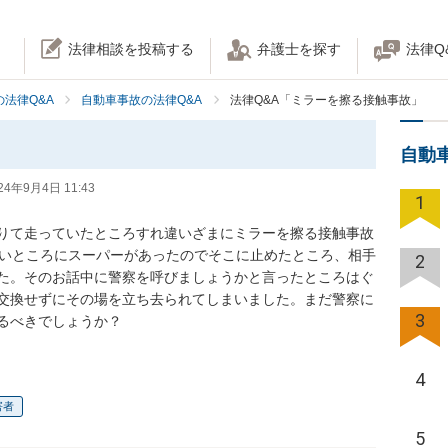
法律相談を投稿する
弁護士を探す
法律Q
法律Q&A
自動車事故の法律Q&A
法律Q&A「ミラーを擦る接触事故」
自動
24年9月4日 11:43
1
りて走っていたところすれ違いざまにミラーを擦る接触事故
ないところにスーパーがあったのでそこに止めたところ、相手
2
た。そのお話中に警察を呼びましょうかと言ったところはぐ
交換せずにその場を立ち去られてしまいました。まだ警察に
3
るべきでしょうか？
4
害者
5