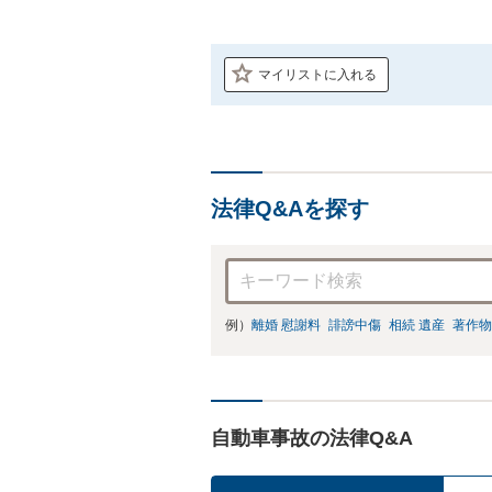
マイリストに入れる
法律Q&Aを探す
例）
離婚 慰謝料
誹謗中傷
相続 遺産
著作物
自動車事故の法律Q&A