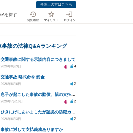
弁護士の方はこちら
&Aを探す
閲覧履歴
マイリスト
ログイン
車事故の法律Q&Aランキング
交通事故に関する示談内容につきまして
4
2026年8月3日
交通事故 略式命令 罰金
2
2026年8月6日
息子が起こした事故の賠償、親の支払義務と対策は？
2
2026年7月16日
ひきにげにあいましたが証拠の防犯カメラがうつってない
2
2026年8月3日
事故に対して支払義務ありますか