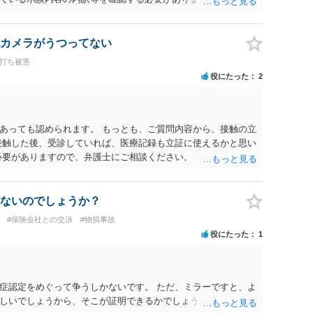
士が介入することにより増額を検討できる場合がありますの
護士に個別に相談することをお勧めいたします。 ・相手方保険
・叔母様の診断名、けがの内容 ・治療開始日及び治療終了日 ・
カメラがうつってない
っているか ・叔母様ご本人やご家族等が加入している保険に、
ち打ち被害
付帯しているか なお、被害者は叔母様ご本人となりますので、
役にたった
2
の依頼意思等を確認する必要があります。日本語での十分な意
たりのご事情も踏まえて、依頼意思の確認方法等を検討する必
あっても認められます。 もっとも、ご質問内容から、接触の立
接触した後、受診していれば、医療記録も立証に使えるかと思い
必要がありますので、弁護士にご相談ください。
ないのでしょうか？
#保険会社との交渉
#物損事故
役にたった
1
症認定をめぐって争うしかないです。 ただ、ミラーですと、よ
しいでしょうから、そこが証明できるかでしょうね。