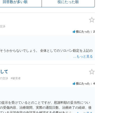
回答数が多い順
役にたった順
の交渉
役にたった
2
そうかからないでしょう。 全体としてのソロバン勘定を上記の
して
との交渉
#被害者
役にたった
4
0円の提示を受けているとのことですが、慰謝料額の妥当性につい
の受傷内容、治療期間、実際の通院日数、治療終了の経緯、後
ている示談内容の内訳等を確認する必要があります。保険会社