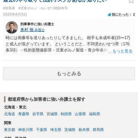
#加害者
#児童ポルノ・わいせつ物頒布等
2026年8月5日
役にたった
2
刑事事件に強い弁護士
奥村 徹
弁護士
時には画像等を送りあったりしてきました。 相手も未成年者(15〜17)
と成人が混ざっています。 ということだと、不同意わいせつ罪（176
条3項）・性的姿態撮影罪・児童ポルノ製造・青少年条例違反（わいせ
つ行為 児童ポルノ要求）などが検討されます。 重い罪もあるの
で、警察にバレれば、それなりの捜査を受けるでしょう。
もっとみる
都道府県から加害者に強い弁護士を探す
北海道・東北
北海道
青森県
岩手県
宮城県
秋田県
山形県
福島県
関東
東京都
神奈川県
千葉県
埼玉県
茨城県
栃木県
群馬県