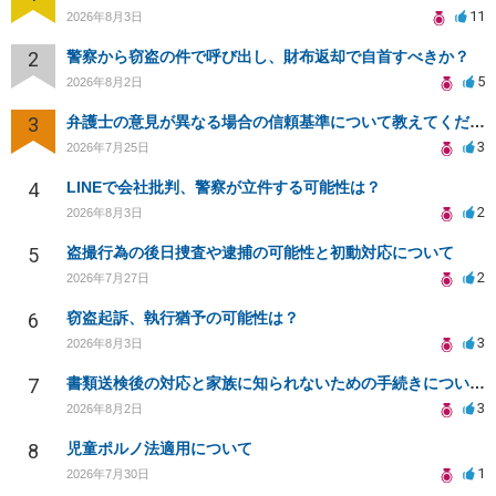
11
2026年8月3日
2
警察から窃盗の件で呼び出し、財布返却で自首すべきか？
5
2026年8月2日
3
弁護士の意見が異なる場合の信頼基準について教えてください
3
2026年7月25日
4
LINEで会社批判、警察が立件する可能性は？
2
2026年8月3日
5
盗撮行為の後日捜査や逮捕の可能性と初動対応について
2
2026年7月27日
6
窃盗起訴、執行猶予の可能性は？
3
2026年8月3日
7
書類送検後の対応と家族に知られないための手続きについて相談
3
2026年8月2日
8
児童ポルノ法適用について
1
2026年7月30日