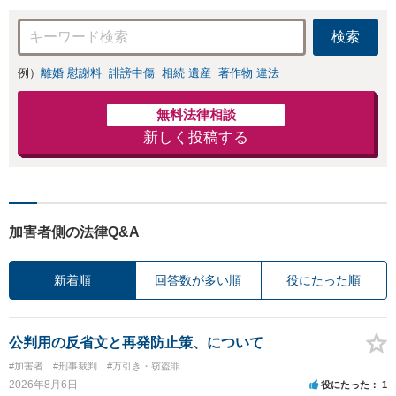
検索
例）
離婚 慰謝料
誹謗中傷
相続 遺産
著作物 違法
無料法律相談
新しく投稿する
加害者側の法律Q&A
新着順
回答数が多い順
役にたった順
公判用の反省文と再発防止策、について
#加害者
#刑事裁判
#万引き・窃盗罪
2026年8月6日
役にたった
1