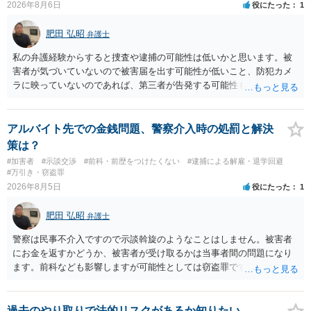
2026年8月6日
役にたった
1
肥田 弘昭
弁護士
私の弁護経験からすると捜査や逮捕の可能性は低いかと思います。被
害者が気づいていないので被害届を出す可能性が低いこと、防犯カメ
ラに映っていないのであれば、第三者が告発する可能性も低いこと、
証拠は削除されていることからです。但し、「電車内で携帯で対面に
座る女性を盗撮(全体像写真1枚と5秒程度の動画)してしまいました。下
着や胸など強調したものではありません。」とありますが、少なくと
アルバイト先での金銭問題、警察介入時の処罰と解決
も捜査段階では性的姿態等撮影罪の被疑事実で逮捕勾留されるケース
策は？
が私の弁護経験では多くなった印象です（最終的には不起訴ないし各
#加害者
#示談交渉
#前科・前歴をつけたくない
#逮捕による解雇・退学回避
都道府県の迷惑防止条例違反になることもあります）。2度としないこ
#万引き・窃盗罪
とをお勧めいたします。ご参考にしてください。
2026年8月5日
役にたった
1
肥田 弘昭
弁護士
警察は民事不介入ですので示談斡旋のようなことはしません。被害者
にお金を返すかどうか、被害者が受け取るかは当事者間の問題になり
ます。前科なども影響しますが可能性としては窃盗罪ですので、逮捕
勾留や略式起訴などの可能性もあります。ご参考にしてください。
過去のやり取りで法的リスクがあるか知りたい