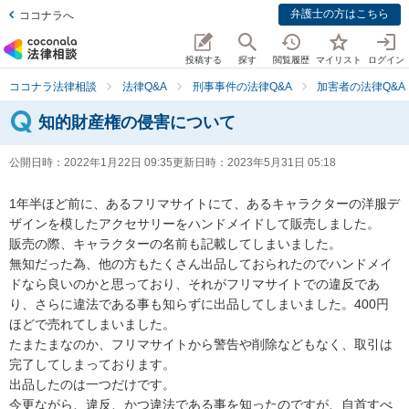
弁護士の方はこちら
ココナラへ
投稿する
探す
閲覧履歴
マイリスト
ログイン
ココナラ法律相談
法律Q&A
刑事事件の法律Q&A
加害者の法律Q&A
知的財産権の侵害について
公開日時：
2022年1月22日 09:35
更新日時：
2023年5月31日 05:18
1年半ほど前に、あるフリマサイトにて、あるキャラクターの洋服デ
ザインを模したアクセサリーをハンドメイドして販売しました。

販売の際、キャラクターの名前も記載してしまいました。

無知だった為、他の方もたくさん出品しておられたのでハンドメイ
ドなら良いのかと思っており、それがフリマサイトでの違反であ
り、さらに違法である事も知らずに出品してしまいました。400円
ほどで売れてしまいました。

たまたまなのか、フリマサイトから警告や削除などもなく、取引は
完了してしまっております。

出品したのは一つだけです。

今更ながら、違反、かつ違法である事を知ったのですが、自首すべ