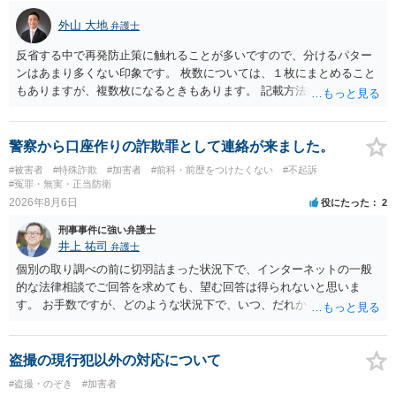
外山 大地
弁護士
反省する中で再発防止策に触れることが多いですので、分けるパター
ンはあまり多くない印象です。 枚数については、１枚にまとめること
もありますが、複数枚になるときもあります。 記載方法については、
手書きかどうかで裁判官に与える印象が大きく変わることはないと思
います。 したがいまして、いずれも良いかと考えます。
警察から口座作りの詐欺罪として連絡が来ました。
#被害者
#特殊詐欺
#加害者
#前科・前歴をつけたくない
#不起訴
#冤罪・無実・正当防衛
2026年8月6日
役にたった
2
刑事事件に強い弁護士
井上 祐司
弁護士
個別の取り調べの前に切羽詰まった状況下で、インターネットの一般
的な法律相談でご回答を求めても、望む回答は得られないと思いま
す。 お手数ですが、どのような状況下で、いつ、だれからどのような
経緯で口座の提供を頼まれ開設したか、それによる詐欺等の収益がど
の程度だと聞いているのかということについて、お近くで詳細な法律
相談を受けられたうえで対処方法を探された方がよいと思われます。
盗撮の現行犯以外の対応について
一般論でいえば、任意取り調べの場合、ＩＣレコーダーを持参して取
#盗撮・のぞき
#加害者
り調べ内容を録音することは必須だと考えます。