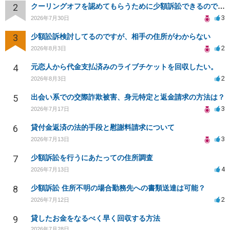
2
クーリングオフを認めてもらうために少額訴訟できるのでしょうか。
3
2026年7月30日
3
少額訟訴検討してるのですが、相手の住所がわからない
2
2026年8月3日
4
元恋人から代金支払済みのライブチケットを回収したい。
2
2026年8月3日
5
出会い系での交際詐欺被害、身元特定と返金請求の方法は？
3
2026年7月17日
6
貸付金返済の法的手段と慰謝料請求について
3
2026年7月13日
7
少額訴訟を行うにあたっての住所調査
4
2026年7月13日
8
少額訴訟 住所不明の場合勤務先への書類送達は可能？
2
2026年7月12日
9
貸したお金をなるべく早く回収する方法
2026年7月28日