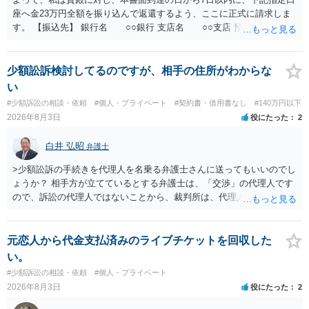
座へ金23万円全額を振り込んで返還するよう、ここに正式に請求しま
す。 【振込先】 銀行名 ○○銀行 支店名 ○○支店 預金種別 普通
口座番号 ○○○○○○○ 口座名義 ○○○○ 万一、上記期限までに返金がな
されない場合には、貴殿には任意に返金する意思がないものと判断
し、やむを得ず、返還金23万円及びこれに対する遅延損害金の支払い
少額訟訴検討してるのですが、相手の住所がわからな
を求める民事訴訟、支払督促その他必要な法的手続を直ちに講じま
い
す。 その際には、訴訟に要する費用その他法令上認められる金員につ
#少額訴訟の相談・依頼
#個人・プライベート
#契約書・借用書なし
#140万円以下
いても併せて請求する予定ですので、あらかじめ申し添えます。 本件
2026年8月3日
役にたった
2
は、貴殿自らが契約を解約したことによって生じた返還義務の履行を
求めるものにすぎません。貴殿の仕入先との取引関係や返金時期など
白井 弘昭
弁護士
の内部事情は、私に対する返還義務の発生や履行時期には何ら影響を
及ぼすものではありません。 これ以上、本件の解決を不必要に遅延さ
>少額訟訴の手続きを代理人を名乗る弁護士さんに送ってもいいのでし
せることなく、誠意をもって速やかに返金手続を履行されるよう、強
ょうか？ 相手方が立てているとする弁護士は、「交渉」の代理人です
く求めます。 以上
ので、訴訟の代理人ではないことから、裁判所は、代理人宛ての訴状
を受け取ることは無いと思われます。 なお、交渉段階で代理人が就い
ている場合は、相手方（被告）の住所で訴状を作成提出し、裁判所に
代理人が就いていたことを知らせると（訴状の記載内容から明らかな
元恋人から代金支払済みのライブチケットを回収した
場合も）、裁判所が当該代理人弁護士に事前連絡し、引き続き訴訟も
い。
受任するかを聞いたうえで、受任の意志が明らかになったところで、
#少額訴訟の相談・依頼
#個人・プライベート
直接被告に送達するのではなく、代理人に訴状の受領を促すこともあ
2026年8月3日
役にたった
2
ります。 ラインのやり取りでしか証拠がないと、実際の本人性が明ら
かではありません。もちろん弁護士（２０万円の請求で代理人弁護士