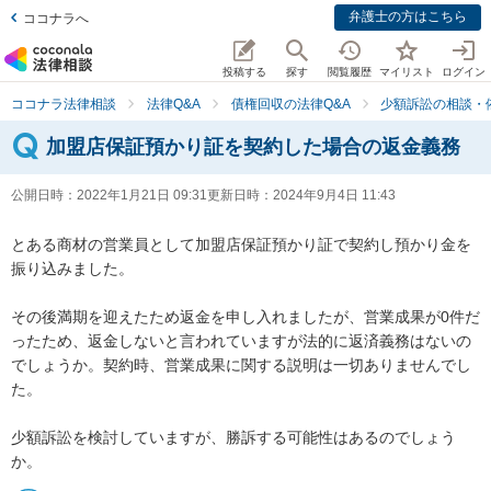
弁護士の方はこちら
ココナラへ
投稿する
探す
閲覧履歴
マイリスト
ログイン
ココナラ法律相談
法律Q&A
債権回収の法律Q&A
少額訴訟の相談・
加盟店保証預かり証を契約した場合の返金義務
公開日時：
2022年1月21日 09:31
更新日時：
2024年9月4日 11:43
とある商材の営業員として加盟店保証預かり証で契約し預かり金を
振り込みました。

その後満期を迎えたため返金を申し入れましたが、営業成果が0件だ
ったため、返金しないと言われていますが法的に返済義務はないの
でしょうか。契約時、営業成果に関する説明は一切ありませんでし
た。

少額訴訟を検討していますが、勝訴する可能性はあるのでしょう
か。