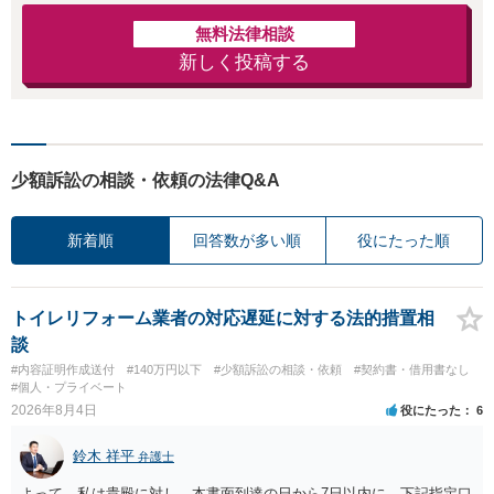
無料法律相談
新しく投稿する
少額訴訟の相談・依頼の法律Q&A
新着順
回答数が多い順
役にたった順
トイレリフォーム業者の対応遅延に対する法的措置相
談
#内容証明作成送付
#140万円以下
#少額訴訟の相談・依頼
#契約書・借用書なし
#個人・プライベート
2026年8月4日
役にたった
6
鈴木 祥平
弁護士
よって、私は貴殿に対し、本書面到達の日から7日以内に、下記指定口