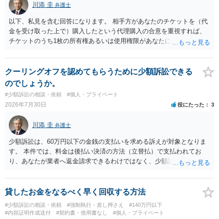
川添 圭
弁護士
に委任するかも疑わしいのですが）も住所は明らかにしないでしょ
う。 何か本人を示す事実（振込先などの情報）から、相手の住所等の
以下、私見を含む回答になります。 相手方があなたのチケットを（代
情報を割り出していくしかないように思えます。 以上、ご参考まで。
金を受け取った上で）購入したという代理購入の合意を重視すれば、
チケットのうち1枚の所有権あるいは使用権限があなたにあり、チケッ
トの引渡しを求める権利があるという主張が認められやすいといえま
す。 一方、このチケット購入には「相手方と一緒に行く」という合意
も付随していたことを無視することができません。こちらを重視すれ
クーリングオフを認めてもらうために少額訴訟できる
ば、交際を終了させたことにより「一緒に行く」という結果の実現に
のでしょうか。
重大な障害が発生しており、当然にチケットを引き渡すべきといえる
#少額訴訟の相談・依頼
#個人・プライベート
かは微妙であり、むしろ返金すべきとするのが当事者の合理的意思に
2026年7月30日
役にたった
3
合致するのではないか、という判断に傾くことになると思います。 例
えば、当該チケットが座席指定である場合、交際を解消した2人が当日
川添 圭
弁護士
隣り合わせになることは避けたいという心理が働くことも無理からぬ
ところです。一方、チケットがエリア指定のアリーナ席であれば隣り
少額訴訟は、60万円以下の金銭の支払いを求める訴えが対象となりま
合わせにならずに済むかもしれませんし、そのチケットが入手困難で
す。 本件では、料金は後払い決済の方法（立替払）で支払われてお
あったり特別席であったりすれば、判断は変わってくるかもしれませ
り、あなたが業者へ返金請求できるわけではなく、少額訴訟は使えな
ん。当該チケットがチケット転売防止法に規定する特定興行入場券に
いと思われます。 当該事業者と後払い決済業者を被告として債務不存
該当し、券面上使用者が指定されている場合には、チケット引渡し以
在確認請求訴訟を提起することも考えられますが、まずは後払い決済
外に選択肢がない場合もあるでしょう。 このように、本件の紛争は、
業者へ（原契約のクーリング・オフの証拠の写しとともに）支払拒絶
貸したお金をなるべく早く回収する方法
法的には「当事者の合理的意思」がどこにあるのかを追求した解決が
の通知書を送り、もし訴訟や支払督促を行ってきた場合には全面的に
#少額訴訟の相談・依頼
#強制執行・差し押さえ
#140万円以下
必要になると思われます。なかなか難しい問題なので、弁護士によっ
争う、というやり方がベターではないかと思います。弁護士会の相談
#内容証明作成送付
#契約書・借用書なし
#個人・プライベート
ても回答は異なるかもしれません。