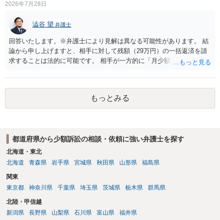
センター等で、消費者問題に強い弁護士（消費者保護委員会に所属し
2026年7月28日
ているなど）へ相談されることをお勧めします。
澁谷 望
弁護士
回答いたします。※弁護士により見解は異なる可能性があります。 結
論から申し上げますと、相手に対して残額（29万円）の一括返済を請
求することは法的に可能です。 相手が一方的に「月少額ずつ返す」と
言ってきたとしても、あなたが同意していない以上、分割払いの合意
は成立していません。当初の返済期日も過ぎているため、一括返済を
求める権利があります。 具体的には、以下の手順で進めるのが効果的
もっとみる
です。 分割拒否と一括請求の通知：PayPayのメッセージ等で「分割
払いには同意していないため、残額の一括払いを求める」旨を明確に
伝えます。 相手の本名・住所の確認：応じない場合に法的手段（少額
訴訟など）をとるには、相手の身元が必要です。分からない場合は、
都道府県から少額訴訟の相談・依頼に強い弁護士を探す
まず本名や住所の特定を進めてください。 相手が購入した高額商品
（Switch2等）の事実も踏まえ、応じない場合は法的措置を辞さない姿
北海道・東北
勢で交渉に臨むのが現実的かと思います。
北海道
青森県
岩手県
宮城県
秋田県
山形県
福島県
関東
東京都
神奈川県
千葉県
埼玉県
茨城県
栃木県
群馬県
北陸・甲信越
新潟県
長野県
山梨県
石川県
富山県
福井県