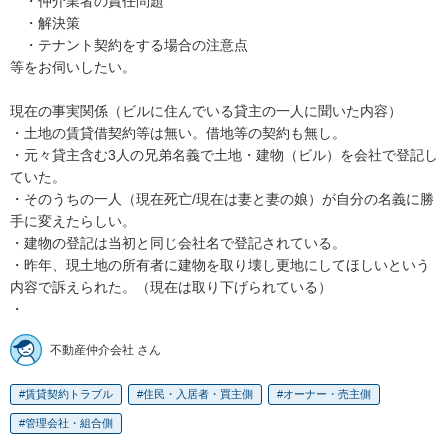
　・仲介業者の責任問題

　・解決策

　・テナント契約をする場合の注意点

等をお伺いしたい。

現在の事実関係（ビルに住んでいる貸主の一人に聞いた内容）

・土地の賃貸借契約等は無い。借地等の契約も無し。

・元々貸主含む3人の兄弟名義で土地・建物（ビル）を会社で登記し
ていた。

・そのうちの一人（現在死亡/現在は妻と妻の娘）が自分の名義に勝
手に変えたらしい。

・建物の登記は当初と同じ会社名で登記されている。

・昨年、現土地の所有者に建物を取り壊し更地にしてほしいという
内容で訴えられた。（現在は取り下げられている）

・
不動産仲介会社 さん
賃貸契約トラブル
住民・入居者・買主側
オーナー・売主側
管理会社・組合側