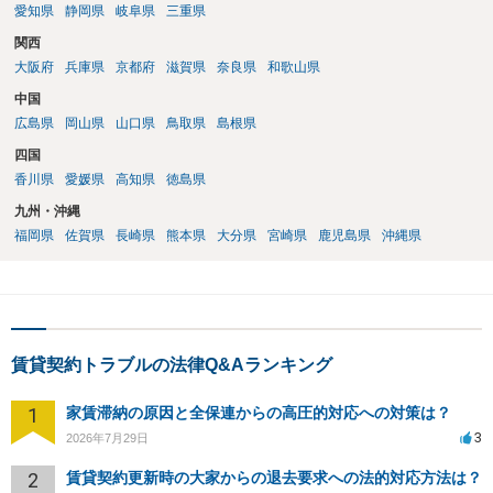
（「今回で最後」などの文言）が、借主不利な特約として無効になり
愛知県
静岡県
岐阜県
三重県
得るかどうかも含めて検討ポイントになりますので、署名押印前に内
関西
容を十分に確認し、不明点は弁護士に相談することをおすすめしま
大阪府
兵庫県
京都府
滋賀県
奈良県
和歌山県
す。
中国
広島県
岡山県
山口県
鳥取県
島根県
四国
香川県
愛媛県
高知県
徳島県
九州・沖縄
福岡県
佐賀県
長崎県
熊本県
大分県
宮崎県
鹿児島県
沖縄県
賃貸契約トラブルの法律Q&Aランキング
1
家賃滞納の原因と全保連からの高圧的対応への対策は？
3
2026年7月29日
2
賃貸契約更新時の大家からの退去要求への法的対応方法は？