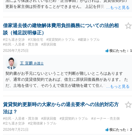
法により保護されているため「正当事由」がなければ、賃貸借契約の
更新を家主側は拒否することができません。 上記を拝見する限り、通
常どおり賃料を支払い続けている状況であれば、単に「部屋の内部を
定期確認させてもらないこと」が直ちに正当事由に当たるとは思えま
せんので、更新拒絶を拒否される方向性でよろしいかと存じます。 そ
借家退去後の建物解体費用負担義務についての法的相
の交渉の中で、一定の金銭をもらえれば退去には応じる旨交渉をして
談（補足説明修正）
みるのはいかがでしょうか。 過去に賃借人の許可なく無断で賃貸人が
#立ち退き交渉
#欠陥住宅
#賃貸契約トラブル
#建築トラブル
入室する行為自体は不法行為となり、また刑事的にも住居侵入罪が成
#住民・入居者・買主側
#原状回復
立する可能性がありますので、これを理由に一定の金銭賠償を求める
2026年7月25日
役にたった
1
のも一つでしょう。
王 宣麟
弁護士
契約書がお手元にないということで判断が難しいところはあります
が、通常の賃貸借契約であれば、借主に原状回復義務があります。 た
だ、土地を借りて、そのうえで借主が建物を建てて住んでいたケース
とは異なり、地付き一戸建て住宅（貸主所有）自体を賃借していたの
であれば、建物を収去して土地を明渡す義務は原則生じないはずで
す。 その後、建物を平屋に立て替えた場合であっても、貸主の承諾を
賃貸契約更新時の大家からの退去要求への法的対応方
得ているのであれば、単純に費用を捻出した側に平屋の所有権が帰属
法は？
する、という話になるわけでもないように思います。 そのため、現
#住民・入居者・買主側
#原状回復
#賃貸契約トラブル
#オーナー・売主側
状、解体費用を負担することが明確な案件ではないため、まずは相手
#立ち退き交渉
#定期借家トラブル
に請求の根拠（なぜ当方が平屋の解体費用を負担しなければならない
2026年7月21日
役にたった
2
のか）を確認されてみてはいかがでしょうか。