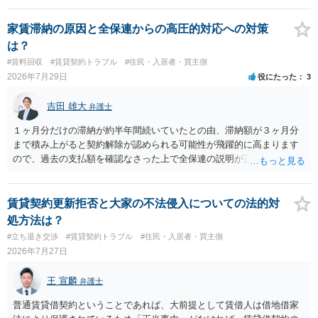
する動機づけがなくなります。 今回進められつつある手続はあくまで
も、建物を賃貸人に一日も早く明け渡すための便宜的方法として理解
家賃滞納の原因と全保連からの高圧的対応への対策
するのが良いと思います。またその方法で進めた方が、連帯保証人で
は？
あるお知り合いさんにとっても、自身の経済的負担を最小限に食い止
#賃料回収
#賃貸契約トラブル
#住民・入居者・買主側
められるため望ましいやり方だといえます。
2026年7月29日
役にたった
3
吉田 雄大
弁護士
１ヶ月分だけの滞納が約半年間続いていたとの由、滞納額が３ヶ月分
まで積み上がると契約解除が認められる可能性が飛躍的に高まります
ので、過去の支払額を確認なさった上で全保連の説明が正しければ、
全部又は一部を支払うのが最善の方法です。 約半年間も放置されてい
た理由は気になるところですが、中身のある返答は期待できないと思
います。
賃貸契約更新拒否と大家の不法侵入についての法的対
処方法は？
#立ち退き交渉
#賃貸契約トラブル
#住民・入居者・買主側
2026年7月27日
王 宣麟
弁護士
普通賃貸借契約ということであれば、大前提として賃借人は借地借家