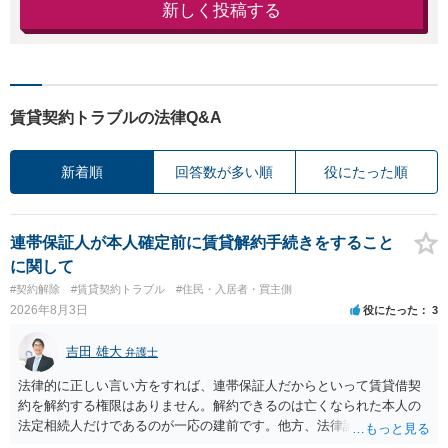
新しく投稿する
賃貸契約トラブルの法律Q&A
新着順
回答数が多い順
役にたった順
連帯保証人が本人確定前に賃貸解約手続きをすること
に関して
#契約解除
#賃貸契約トラブル
#住民・入居者・買主側
2026年8月3日
役にたった
3
吉田 雄大
弁護士
法律的に正しい言い方をすれば、連帯保証人だからといって賃貸借契
約を解約する権限はありません。解約できるのは亡くなられた本人の
法定相続人だけであるのが一応の建前です。他方、法律論はさてお
き、事実上であれ明渡が完了すれば賃貸人としてはそれ以上のことを