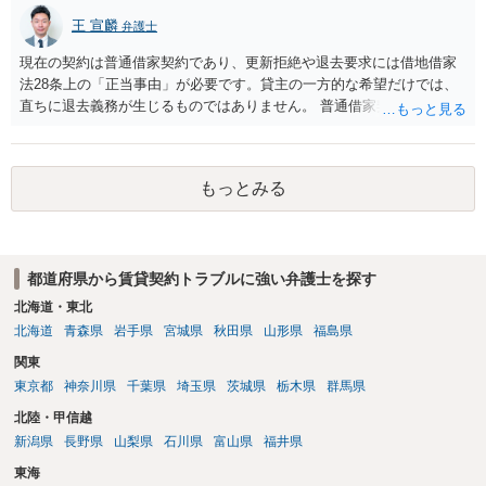
王 宣麟
弁護士
現在の契約は普通借家契約であり、更新拒絶や退去要求には借地借家
法28条上の「正当事由」が必要です。貸主の一方的な希望だけでは、
直ちに退去義務が生じるものではありません。 普通借家契約から定期
借家契約への切り替えは、既存の普通借家契約を合意解約したうえで
新たな定期借家契約を締結する形になりますが、これは任意の合意が
前提であり、借主が同意しなければ成立しません。 12年間の居住実
もっとみる
績、子どもの学校や地域とのつながり、転居費用の準備が困難な事情
などは、借主側の強い居住継続の必要性として正当事由判断において
重視される要素ですので、貸主側にかなり具体的な事情と立退料など
がない限り、更新拒絶が認められるハードルは一般的に高いと考えら
都道府県から賃貸契約トラブルに強い弁護士を探す
れます。 建物が未登記であること自体は、賃貸借契約の有効性を直ち
に否定するものではなく、引渡しがされていれば賃貸借の効力は原則
北海道・東北
有効とされています。 今後の交渉では、①現在は普通借家契約が継続
北海道
青森県
岩手県
宮城県
秋田県
山形県
福島県
しており定期借家への変更に合意していないこと、②貸主側の事情
関東
（誰が所有者で誰が実際に住む予定か等）を具体的に書面で説明して
東京都
神奈川県
千葉県
埼玉県
茨城県
栃木県
群馬県
ほしいこと、③自分たちの居住継続の必要性を丁寧に伝えること、を
基本方針としたうえで、仮に一定時期の退去を検討する場合には、立
北陸・甲信越
退料・引越費用・原状回復費用負担などの条件を明確にした書面を作
新潟県
長野県
山梨県
石川県
富山県
福井県
成することが重要です。 契約書では、更新条項・解除条項・期間の定
東海
め・定期借家に関する記載の有無、これまでの更新時の合意内容