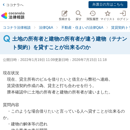
弁護士の方はこちら
ココナラへ
投稿する
探す
閲覧履歴
マイリスト
ログイン
ココナラ法律相談
法律Q&A
不動産・住まいの法律Q&A
賃貸契約ト
土地の所有者と建物の所有者が違う建物（テナン
ト契約）を貸すことが出来るのか
公開日時：
2022年1月19日 11:09
更新日時：
2026年7月15日 11:18
現在状況

　現在、貸主所有のビルを借りたいと借主から弊社へ連絡。

　賃貸借契約作成の為、貸主と打ち合わせを行う。

　謄本確認中に土地の所有者と建物の所有者が違いました。

質問内容

　・このような場合借りたいと言っている人へ貸すことが出来るの
か。

　・建物の解体等の恐れ
