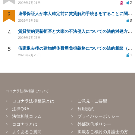
2
2026年7月21日
3
連帯保証人が本人確定前に賃貸解約手続きをすることに関して
3
2026年8月3日
4
賃貸契約更新拒否と大家の不法侵入についての法的対処方法は？
2026年7月27日
5
借家退去後の建物解体費用負担義務についての法的相談（補足説明修正）
1
2026年7月25日
ココナラ法律相談について
ココナラ法律相談とは
ご意見・ご要望
法律Q&A
利用規約
法律相談コラム
プライバシーポリシー
ココナラとは
外部送信ポリシー
よくあるご質問
掲載をご検討の弁護士の方