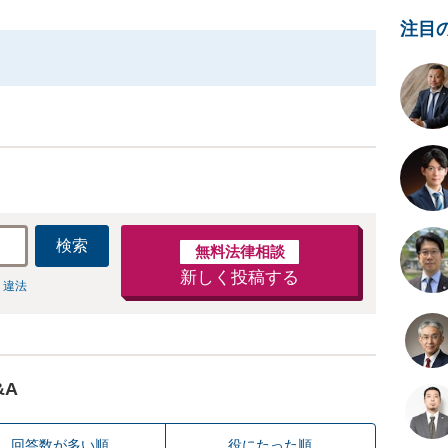
注目
検索
無料法律相談
新しく投稿する
 違法
&A
回答数が多い順
役にたった順