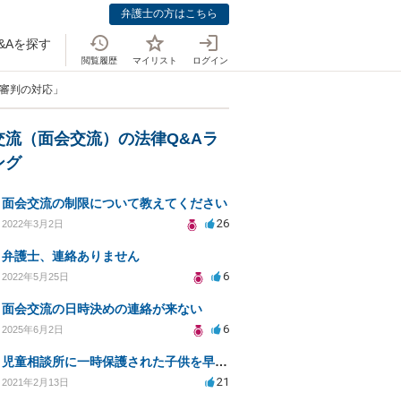
弁護士の方はこちら
&Aを探す
閲覧履歴
マイリスト
ログイン
の審判の対応」
交流（面会交流）の法律Q&Aラ
ング
面会交流の制限について教えてください
26
2022年3月2日
弁護士、連絡ありません
6
2022年5月25日
面会交流の日時決めの連絡が来ない
6
2025年6月2日
児童相談所に一時保護された子供を早く返してもらうために何をしたら良いでしょうか？
21
2021年2月13日