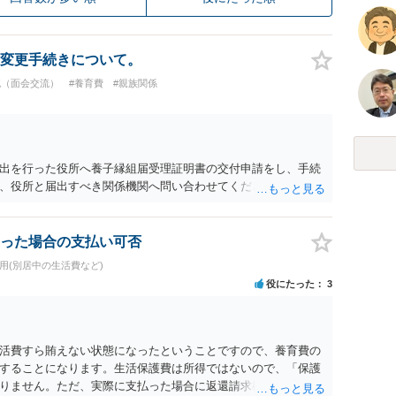
変更手続きについて。
流（面会交流）
#養育費
#親族関係
出を行った役所へ養子縁組届受理証明書の交付申請をし、手続
、役所と届出すべき関係機関へ問い合わせてください。
った場合の支払い可否
用(別居中の生活費など)
役にたった
3
活費すら賄えない状態になったということですので、養育費の
することになります。生活保護費は所得ではないので、「保護
りません。ただ、実際に支払った場合に返還請求権が認められ