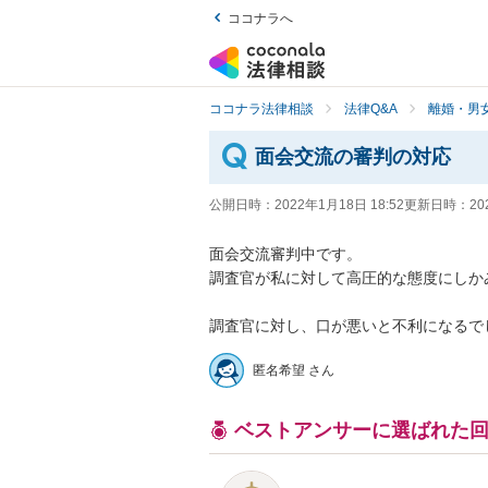
ココナラへ
ココナラ法律相談
法律Q&A
離婚・男
面会交流の審判の対応
公開日時：
2022年1月18日 18:52
更新日時：
20
面会交流審判中です。

調査官が私に対して高圧的な態度にしかみ
調査官に対し、口が悪いと不利になるで
匿名希望 さん
ベストアンサーに選ばれた