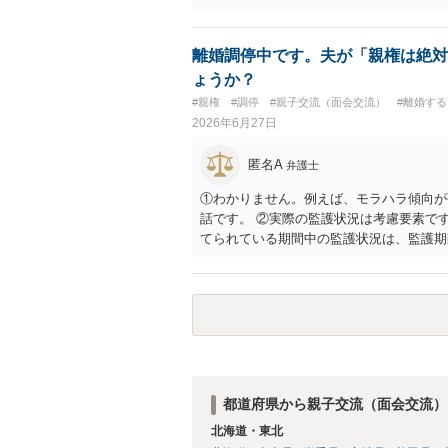
と思われます。
離婚調停中です。夫が「親権は絶対
ょうか？
#親権
#調停
#親子交流（面会交流）
#離婚す
2026年6月27日
匿名A
弁護士
①わかりません。例えば、モラハラ傾向が
話です。 ②実際の監護状況は考慮要素で
てられている期間中の監護状況は、監護期
ではないかと思います。 ③あなたが主た
あるでしょう。ただ、本案の前に保全処分
判断する）事案もあります。弁護士へ依頼
できると思います。
都道府県から親子交流（面会交流）
北海道・東北