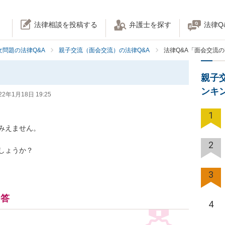
法律相談を投稿する
弁護士を探す
法律Q
女問題の法律Q&A
親子交流（面会交流）の法律Q&A
法律Q&A「面会交流
親子
ンキ
22年1月18日 19:25
1
えません。

2
しょうか？
3
回答
4