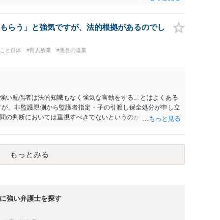
もらう」と強気ですが、法的根拠があるのでし
ること自体
#育児放棄
#悪意の遺棄
強い配偶者は法的知識もなく強気な言動をすることはよくある
すが、非監護親側から監護者指定・子の引渡し保全処分が申し立
間の判断においては重視すべきでないというのが実務の考え方
る監護者なのであれば監護者指定等の審判が認められる可能性は
（仮処分）を先行して出すことには慎重になる（本案と同時に
済みであれば、見通しについては担当弁護士の意見が最も信頼
もっとみる
に強い弁護士を探す