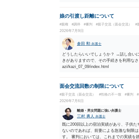
たり役所から何らかのペナルティが課され
ということになるので、生活保護を受給す
調停申立てをすべきでしょう。
娘の引渡し距離について
#親権
#調停
#審判
#親子交流（面会交流）
#
2026年7月9日
倉田 勲
弁護士
どうしたらいいでしょうか？ →話し合い
きがありますので、その手続きを利用なさってください。 ht
azi/kazi_07_09/index.html
面会交流回数の制限について
#親子交流（面会交流）
#性格の不一致
#審判
2026年7月6日
離婚・男女問題に強い弁護士
三村 勇人
弁護士
既に200回以上の宿泊実績があり、子供
ないのであれば、前妻による急激な制限は
す。 審判においては、これまでの実績を