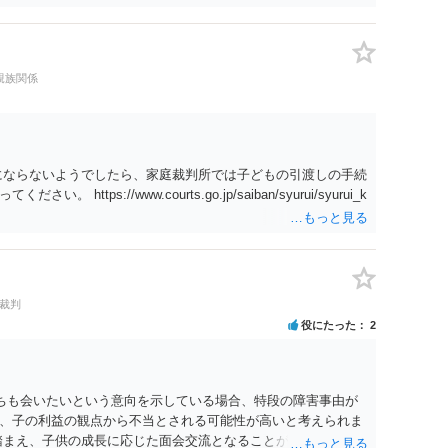
たりするわけではなく、「残りのお金で自己責任で生活せよ」
ることになった時はすみやかに合意のための話し合いあるいは
親族関係
にならないようでしたら、家庭裁判所では子どもの引渡しの手続
tps://www.courts.go.jp/saiban/syurui/syurui_k
#裁判
役にたった
2
たちも会いたいという意向を示している場合、特段の障害事由が
、子の利益の観点から不当とされる可能性が高いと考えられま
踏まえ、子供の成長に応じた面会交流となることが期待できるか