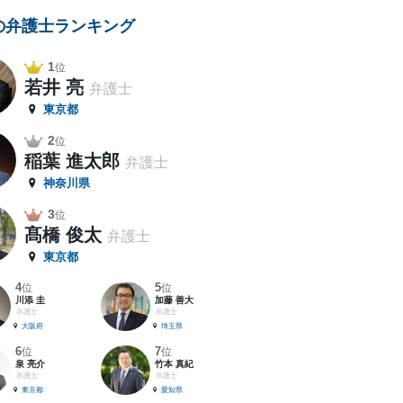
の弁護士ランキング
1
位
若井 亮
弁護士
東京都
2
位
稲葉 進太郎
弁護士
神奈川県
3
位
髙橋 俊太
弁護士
東京都
4
5
位
位
川添 圭
加藤 善大
弁護士
弁護士
大阪府
埼玉県
6
7
位
位
泉 亮介
竹本 真紀
弁護士
弁護士
東京都
愛知県