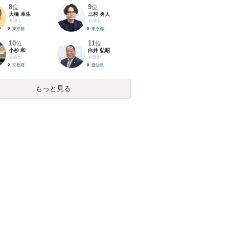
8
9
位
位
大橋 卓生
三村 勇人
弁護士
弁護士
東京都
東京都
10
11
位
位
小杉 和
白井 弘昭
弁護士
弁護士
京都府
愛知県
もっと見る