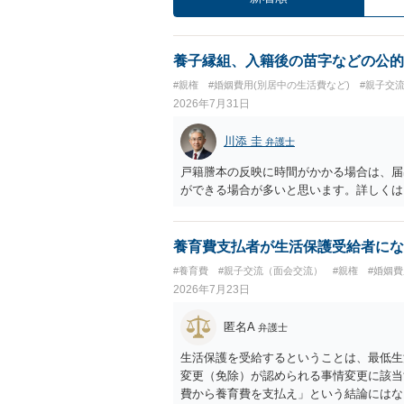
養子縁組、入籍後の苗字などの公的
#親権
#婚姻費用(別居中の生活費など)
#親子交
2026年7月31日
川添 圭
弁護士
戸籍謄本の反映に時間がかかる場合は、届
ができる場合が多いと思います。詳しくは
養育費支払者が生活保護受給者にな
#養育費
#親子交流（面会交流）
#親権
#婚姻費
2026年7月23日
匿名A
弁護士
生活保護を受給するということは、最低生
変更（免除）が認められる事情変更に該当
費から養育費を支払え」という結論にはな