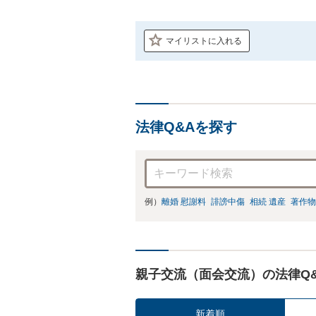
マイリストに入れる
法律Q&Aを探す
例）
離婚 慰謝料
誹謗中傷
相続 遺産
著作物
親子交流（面会交流）の法律Q
新着順