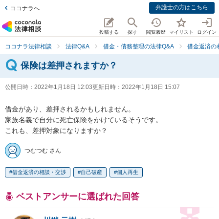
弁護士の方はこちら
ココナラへ
投稿する
探す
閲覧履歴
マイリスト
ログイン
ココナラ法律相談
法律Q&A
借金・債務整理の法律Q&A
借金返済の
保険は差押されますか？
公開日時：
2022年1月18日 12:03
更新日時：
2022年1月18日 15:07
借金があり、差押されるかもしれません。

家族名義で自分に死亡保険をかけているそうです。

これも、差押対象になりますか？
つむつむ さん
借金返済の相談・交渉
自己破産
個人再生
ベストアンサーに選ばれた回答