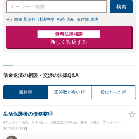
評あり【電話相談
検索
可】依頼者に寄り
添い解決まで尽
力。まずは勇気を
例）
離婚 慰謝料
誹謗中傷
相続 遺産
著作物 違法
出してご相談くだ
さい！分割払い対
無料法律相談
応可
新しく投稿する
借金返済の相談・交渉の法律Q&A
新着順
回答数が多い順
役にたった順
生活保護後の債務整理
#クレジット会社
#リボ払い
#借金返済の相談・交渉
#個人・プライベート
2026年8月7日