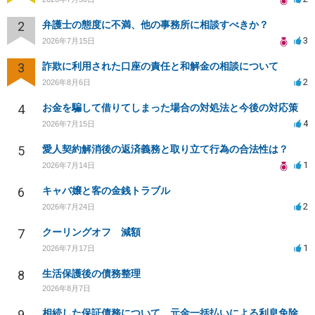
2
弁護士の態度に不満、他の事務所に相談すべきか？
3
2026年7月15日
3
詐欺に利用された口座の責任と和解金の相談について
2
2026年8月6日
4
お金を騙して借りてしまった場合の対処法と今後の対応策
4
2026年7月15日
5
愛人契約解消後の返済義務と取り立て行為の合法性は？
1
2026年7月14日
6
キャバ嬢と客の金銭トラブル
2
2026年7月24日
7
クーリングオフ 減額
1
2026年7月17日
8
生活保護後の債務整理
2026年8月7日
9
相続した保証債務について、元金一括払いによる利息免除の交渉は可能でしょうか