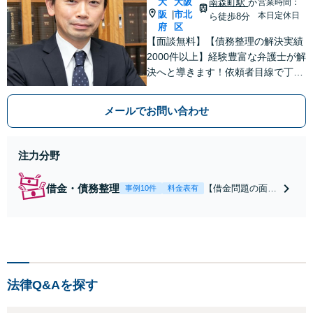
大
大阪
南森町駅
か
営業時間：
阪
市北
|
本日定休日
ら徒歩8分
府
区
【面談無料】【債務整理の解決実績
2000件以上】経験豊富な弁護士が解
決へと導きます！依頼者目線で丁寧
にお話をお伺いします。複雑な問題
でも迅速に対応！「最善の解決策を
メールでお問い合わせ
ご提案」債務整理の分野については
納得がいくまで、何度でも面談無料
にて対応いたします！
注力分野
借金・債務整理
【借金問題の面談
事例10件
料金表有
は何度でも無
料！】【解決実績
3000件以上】借金
問題は解決が可
能！経験豊富な弁
護士が丁寧にお伺
法律Q&Aを探す
いします。相談し
やすい雰囲気に定