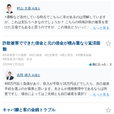
村山 大基
弁護士
>通帳など送付している時点でこちらに非があるのは理解しています
が、これは支払うべきなのでしょうか？ こちらの特殊詐欺の被害を受
けた立場でもあると思うのですが、この場合どういった対処が必要で
しょうか？ →依頼するかどうかは別にして、弁護士に相談に行った方
がいいとは思います。 そもそも、特殊詐欺関係なく旦那さんの行為
は法に触れる可能性もあります。 ＞100万を支払わず穏便に和解する
詐欺被害でできた借金と元の借金が積み重なり返済困
ことは可能でしょうか？ →一般的には難しいです。相談者さんも１０
難
０万円の被害を受けたとして、１円も払わないで和解したいと言われ
#詐欺被害での債務
#自己破産
#任意整理
#個人再生
#消費者金融
たら、 できるだけ重い刑罰を与えて欲しい、と思われるのではない
#借金返済の相談・交渉
でしょうか。 ＞弁護士さんに入ってもらうことで支払額が下がること
2026年7月30日
役にたった
2
はありますか？ そこはあり得ます、ただ、弁護士費用かけるならその
分賠償に回すことも考えられるので、 兼ね合いは考えてみましょう。
吉田 雄大
弁護士
400万円近く負債があり、収入が手取り16万円ほどでしたら、自己破産
手続を選ぶのが最善と思います。夫さんが債務整理中であるならば尚
更ですし、場合によってはご夫婦とも自己破産を選択する方法もある
と思います。
キャバ嬢と客の金銭トラブル