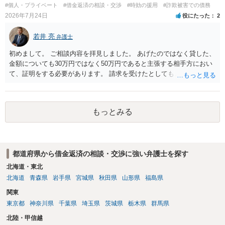
#個人・プライベート
#借金返済の相談・交渉
#時効の援用
#詐欺被害での債務
2026年7月24日
役にたった
2
若井 亮
弁護士
初めまして。 ご相談内容を拝見しました。 あげたのではなく貸した、
金額についても30万円ではなく50万円であると主張する相手方におい
て、証明をする必要があります。 請求を受けたとしても、もらったも
のであることを伝え、貸したというのであれば証拠を出すよう申し入
れることになるでしょう。 請求があるまでは、こちらからアクション
を起こす必要はないかと思います。
もっとみる
都道府県から借金返済の相談・交渉に強い弁護士を探す
北海道・東北
北海道
青森県
岩手県
宮城県
秋田県
山形県
福島県
関東
東京都
神奈川県
千葉県
埼玉県
茨城県
栃木県
群馬県
北陸・甲信越