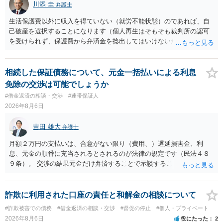
川添 圭
弁護士
生活保護費以外に収入を得ていない（就労不能状態）のであれば、自
己破産を選択することになります（個人再生はそもそも裁判所の認可
を受けられず、保護費から弁済金を捻出してはいけないため任意整理
という選択肢もありません）。法テラスの法律扶助を利用すれば弁護
士費用は法テラスが負担し、裁判所の予納金等も法テラスが援助して
くれるため、弁護士へ自己破産を任せれば解決します。
相続した保証債務について、元金一括払いによる利息
免除の交渉は可能でしょうか
#借金返済の相談・交渉
#連帯保証人
2026年8月6日
吉田 雄大
弁護士
月額２万円の支払いは、合意がない限り（費用、）遅延損害金、利
息、元金の順番に充当されるとされるのが法律の規定です（民法４８
９条）。 交渉の結果元金だけ弁済することで示談することは、弁護士
が関わる債務整理ではしばしばあることです。公的機関は減額に応じ
ることには消極的なことが多いものの、お近くの弁護士にご依頼しチ
ャレンジなさる意義は十分にあると思います。
詐欺に利用された口座の責任と和解金の相談について
#詐欺被害での債務
#借金返済の相談・交渉
#督促の停止
#個人・プライベート
2026年8月6日
役にたった
2