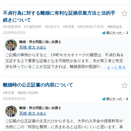
ますので妥当とまでは言えないかと思います。「養育費は当初予測出
来なかった事情の変更により双方協議の上増減出来る」と「通知義務
に勤務先」が含まれているので、私に収入が入った事は相手に通知が
不貞行為に対する離婚に有利な証拠収集方法と法的手
行く事になり、上記のような文言が無くても養育費の見直しは適宜出
続きについて
来るかと思うのですが違うのでしょうか？との点はそのとおりかと思
#有責配偶者
#不倫慰謝料
#財産分与
#養育費
#異性関係(不貞等)
#離婚協議
います。養育費は事情の変更があった場合に変更するので毎年見直す
2026年8月5日
役にたった
2
ことはあまりないです。ご参考にしてください。
離婚・男女問題に強い弁護士
髙橋 俊太
弁護士
ご記載の事情からすると、LINEやカカオトークの履歴は、不貞行為を
立証する上で重要な証拠となる可能性があります。夫が第三者と性交
渉を持っていることが立証できれば、離婚原因や慰謝料請求を検討す
る上で重要な事情となります。特に、数年間にわたって特定の相手と
性的関係を継続しているのであれば、その期間や回数が分かる資料は
できるだけ保存しておくことをお勧めいたします。 他方、「夫に不貞
離婚時の公正証書の内容について
がある＝財産分与でも多くもらえる」「当然に親権を取得できる」と
#養育費
#離婚の慰謝料
いう関係にはありません。まず、財産分与は、基本的には夫婦が婚姻
2026年8月3日
役にたった
6
中に形成した財産を清算する制度ですので、不貞行為の有無とは別
に、預貯金、不動産、保険、退職金等の資料を確保しておくことが重
離婚・男女問題に強い弁護士
要です。また、子の親権については、夫婦間の責任問題とは別に、
髙橋 俊太
弁護士
「どのような形がお子様の利益になるか」という観点です。そのた
ご記載の公正証書の文言だけからすると、大学の入学金や授業料等が
め、未就学のお子様について貴方が主として養育しているのであれ
当然にこの「特別な費用」に含まれるとは言いにくいと思います。条
ば、保育園等への送迎、食事・入浴・寝かしつけ等の日常的な育児、