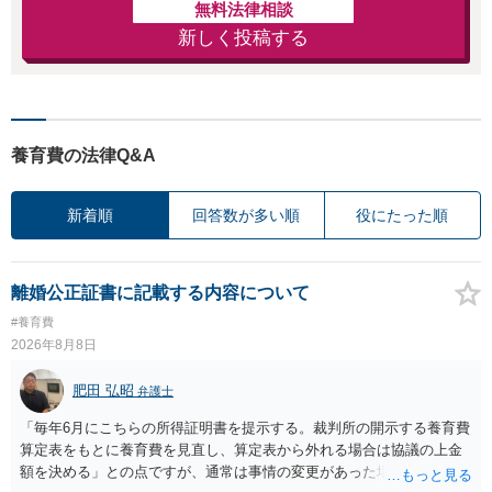
無料法律相談
新しく投稿する
養育費の法律Q&A
新着順
回答数が多い順
役にたった順
離婚公正証書に記載する内容について
#養育費
2026年8月8日
肥田 弘昭
弁護士
「毎年6月にこちらの所得証明書を提示する。裁判所の開示する養育費
算定表をもとに養育費を見直し、算定表から外れる場合は協議の上金
額を決める」との点ですが、通常は事情の変更があった場合に変更し