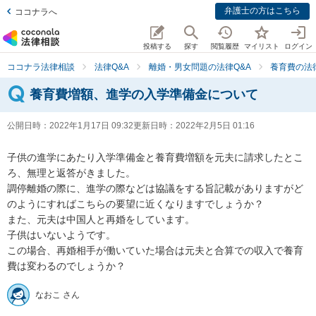
弁護士の方はこちら
ココナラへ
投稿する
探す
閲覧履歴
マイリスト
ログイン
ココナラ法律相談
法律Q&A
離婚・男女問題の法律Q&A
養育費の法
養育費増額、進学の入学準備金について
公開日時：
2022年1月17日 09:32
更新日時：
2022年2月5日 01:16
子供の進学にあたり入学準備金と養育費増額を元夫に請求したとこ
ろ、無理と返答がきました。

調停離婚の際に、進学の際などは協議をする旨記載がありますがど
のようにすればこちらの要望に近くなりますでしょうか？

また、元夫は中国人と再婚をしています。

子供はいないようです。

この場合、再婚相手が働いていた場合は元夫と合算での収入で養育
費は変わるのでしょうか？
なおこ さん