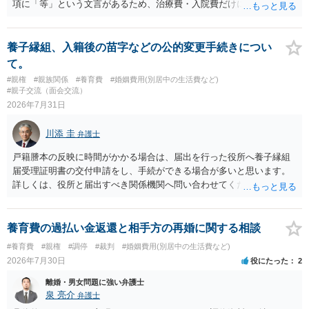
項に「等」という文言があるため、治療費・入院費だけに限定される
通院や予防接種への対応、保育園との連絡、夫婦それぞれの勤務状
わけではありませんが、その前に「病気・事故に伴う費用」と明記さ
況、別居後にどのような養育環境を用意できるかといった、これまで
れていますので、通常は、病気や事故によって臨時に必要となった医
の監護実績や今後の生活状況について整理しておくとよいでしょう。
療費その他これに類する特別支出を念頭に置いた条項と読むのが自然
養子縁組、入籍後の苗字などの公的変更手続きについ
養育費については、離婚後も父母双方がそれぞれの収入に応じて負担
です。したがって、大学の入学金、授業料、受験費用などの教育費に
て。
するのが原則となります。
ついてまで、「この条項があるから当然に半額を請求できる」とまで
#親権
#親族関係
#養育費
#婚姻費用(別居中の生活費など)
は言いにくいと思われます。なお、通常、大学進学費用をどこまで負
#親子交流（面会交流）
担すべきかについては、離婚時の合意内容のほか、子どもの年齢、大
2026年7月31日
学進学についての父母の認識、父母の学歴・収入・資産状況、進学先
や費用などを踏まえて個別に検討することになります。公正証書の他
川添 圭
弁護士
の条項において、養育費の終期についてどのように定められている
か、大学進学に関する定めの有無、「教育費」「進学費用」に関する
戸籍謄本の反映に時間がかかる場合は、届出を行った役所へ養子縁組
定めの有無等について確認する必要があると考えられます。
届受理証明書の交付申請をし、手続ができる場合が多いと思います。
詳しくは、役所と届出すべき関係機関へ問い合わせてください。
養育費の過払い金返還と相手方の再婚に関する相談
#養育費
#親権
#調停
#裁判
#婚姻費用(別居中の生活費など)
2026年7月30日
役にたった
2
離婚・男女問題に強い弁護士
泉 亮介
弁護士