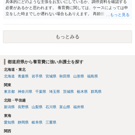
具体的にどのような主張をお互いにしているか、調停資料を確認する
必要があるかと思われます。 養育費に関しては、ケースによっては申
立をした時までしか遡れない場合もありえます。 再婚後の相手方の行
動がどのようなものであったのかも重要であるため、相手が再婚後の
養育費に関するやりとり等があればそちらについても確認する必要が
あるでしょう。 公開相談の場での回答よりも個別に弁護士にご相談さ
もっとみる
れることをお勧めいたします。
都道府県から養育費に強い弁護士を探す
北海道・東北
北海道
青森県
岩手県
宮城県
秋田県
山形県
福島県
関東
東京都
神奈川県
千葉県
埼玉県
茨城県
栃木県
群馬県
北陸・甲信越
新潟県
長野県
山梨県
石川県
富山県
福井県
東海
愛知県
静岡県
岐阜県
三重県
関西