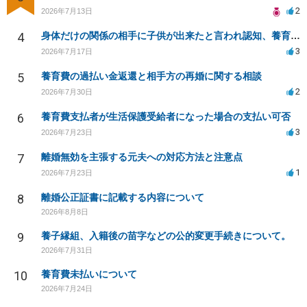
2
2026年7月13日
4
身体だけの関係の相手に子供が出来たと言われ認知、養育費を要求されているが自身の子供か分からない
3
2026年7月17日
5
養育費の過払い金返還と相手方の再婚に関する相談
2
2026年7月30日
6
養育費支払者が生活保護受給者になった場合の支払い可否
3
2026年7月23日
7
離婚無効を主張する元夫への対応方法と注意点
1
2026年7月23日
8
離婚公正証書に記載する内容について
2026年8月8日
9
養子縁組、入籍後の苗字などの公的変更手続きについて。
2026年7月31日
10
養育費未払いについて
2026年7月24日