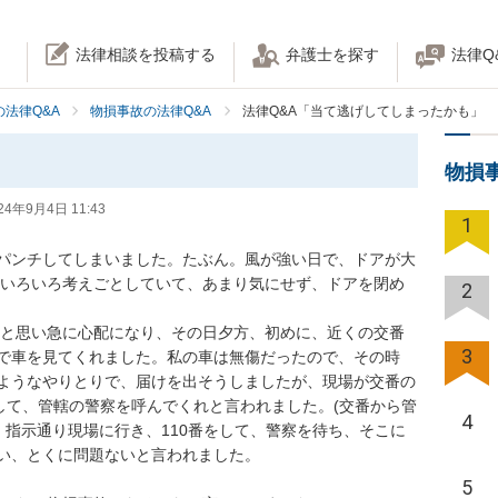
法律相談を投稿する
弁護士を探す
法律Q
法律Q&A
物損事故の法律Q&A
法律Q&A「当て逃げしてしまったかも」
も
物損
24年9月4日 11:43
1
パンチしてしまいました。たぶん。風が強い日で、ドアが大
、いろいろ考えごとしていて、あまり気にせず、ドアを閉め
2
3
で車を見てくれました。私の車は無傷だったので、その時
ようなやりとりで、届けを出そうしましたが、現場が交番の
して、管轄の警察を呼んでくれと言われました。(交番から管
4
 指示通り現場に行き、110番をして、警察を待ち、そこに
い、とくに問題ないと言われました。

5