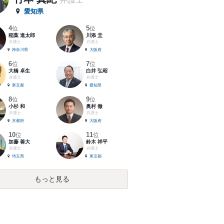
愛知県
4
5
位
位
稲葉 進太郎
川添 圭
弁護士
弁護士
神奈川県
大阪府
6
7
位
位
大橋 卓生
白井 弘昭
弁護士
弁護士
東京都
愛知県
8
9
位
位
小杉 和
奥村 徹
弁護士
弁護士
京都府
大阪府
10
11
位
位
加藤 善大
鈴木 祥平
弁護士
弁護士
埼玉県
東京都
もっと見る