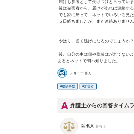
 届けも参考として受けつけと言っていました。物損事故になるかなと言っていました。

 後は被害者から、届けがあれば連絡するとの事です。

 でも家に帰って、ネットでいろいろ見たら、当て逃げになるなどいろいろ書かれていて。

 ５日経ちましたが、まだ連絡ありません。とても心配です。

 やはり、当て逃げになるのでしょうか？今後、どう対応したら、いいのでしょうか？

 後、自分の車は傷や塗装はがれてないようにみるのですが、それでも、相手の車に塗装が移る事が
あるとネットで調べ知りました。
ジョニー さん
物損事故
加害者
弁護士からの回答タイム
匿名A
弁護士