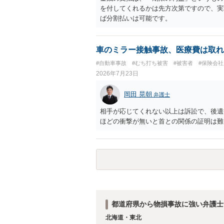
を付してくれるかは先方次第ですので、実
ば分割払いは可能です。
車のミラー接触事故、医療費は取れ
#自動車事故
#むち打ち被害
#被害者
#保険会
2026年7月23日
岡田 晃朝
弁護士
相手が応じてくれない以上は訴訟で、後遺
ほどの衝撃が無いと首との関係の証明は難
都道府県から物損事故に強い弁護士
北海道・東北