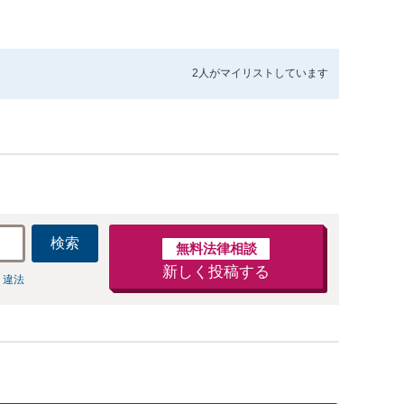
2人が
マイリストしています
検索
無料法律相談
新しく投稿する
 違法