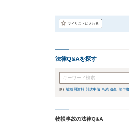
マイリストに入れる
法律Q&Aを探す
例）
離婚 慰謝料
誹謗中傷
相続 遺産
著作物
物損事故の法律Q&A