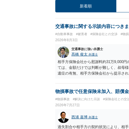
新着順
交通事故に関する示談内容につきま
#自動車事故
#被害者
#保険会社との交渉
#物
2026年8月3日
交通事故に強い弁護士
髙橋 俊太
弁護士
相手方保険会社から慰謝料約31万9,00
ては、金額だけでは判断が難しく、叔母様
遺症の有無、相手方保険会社から提示され
から提示される慰謝料額については、弁護
で、以下の資料・情報を準備した上で、弁
会社から届いている示談金額の提示書類 
物損事故で任意保険未加入、賠償金
入院の有無、通院回数 ・現在も症状が残
#物損事故
#解決に向けた示談
#保険会社との交
今回の事故で利用できる弁護士費用特約が
2026年7月27日
弁護士が受任する場合には、叔母様ご本人
思疎通が難しいとのことですので、そのあ
西浦 嘉博
弁護士
要があると思われます。
過失割合や相手方の契約状況により、相手