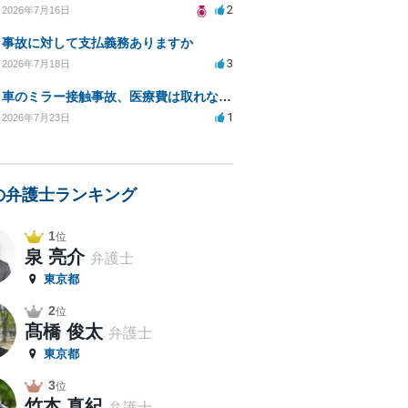
2
2026年7月16日
事故に対して支払義務ありますか
3
2026年7月18日
車のミラー接触事故、医療費は取れないのでしょうか？
1
2026年7月23日
の弁護士ランキング
1
位
泉 亮介
弁護士
東京都
2
位
髙橋 俊太
弁護士
東京都
3
位
竹本 真紀
弁護士