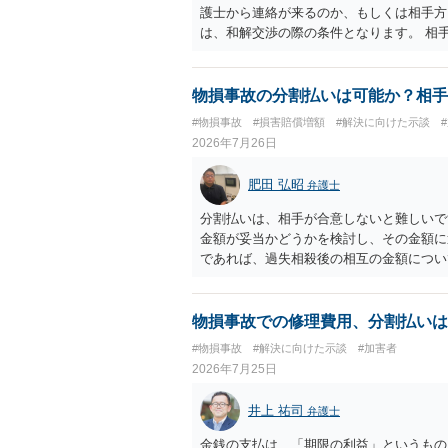
護士から連絡が来るのか、もしくは相手方
は、和解交渉の際の条件となります。 相
すれば、和解は可能です。 他方で合意し
に、交渉の方向性につき、最寄りの法律事
物損事故の分割払いは可能か？相手
#物損事故
#損害賠償増額
#解決に向けた示談
2026年7月26日
肥田 弘昭
弁護士
分割払いは、相手が合意しないと難しいで
金額が妥当かどうかを検討し、その金額に
であれば、過失相殺後の相互の金額につい
るのが良いかと思います。威圧されるので
ご参考にしてください。
物損事故での修理費用、分割払いは
#物損事故
#解決に向けた示談
#加害者
2026年7月25日
井上 祐司
弁護士
金銭の支払は、「期限の利益」というもの