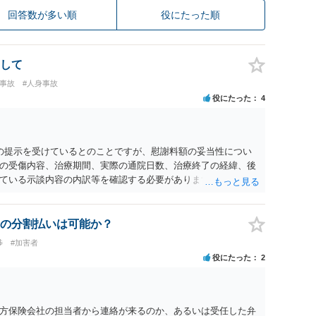
回答数が多い順
役にたった順
して
損事故
#人身事故
役にたった
4
0円の提示を受けているとのことですが、慰謝料額の妥当性につい
の受傷内容、治療期間、実際の通院日数、治療終了の経緯、後
ている示談内容の内訳等を確認する必要があります。保険会社
士が介入することにより増額を検討できる場合がありますの
護士に個別に相談することをお勧めいたします。 ・相手方保険
・叔母様の診断名、けがの内容 ・治療開始日及び治療終了日 ・
の分割払いは可能か？
っているか ・叔母様ご本人やご家族等が加入している保険に、
渉
#加害者
付帯しているか なお、被害者は叔母様ご本人となりますので、
役にたった
2
の依頼意思等を確認する必要があります。日本語での十分な意
たりのご事情も踏まえて、依頼意思の確認方法等を検討する必
方保険会社の担当者から連絡が来るのか、あるいは受任した弁