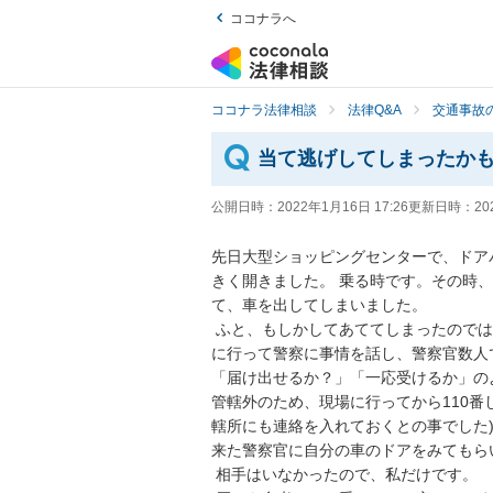
ココナラへ
ココナラ法律相談
法律Q&A
交通事故の
当て逃げしてしまったか
公開日時：
2022年1月16日 17:26
更新日時：
20
先日大型ショッピングセンターで、ドア
きく開きました。 乗る時です。その時
て、車を出してしまいました。

 ふと、もしかしてあててしまったのではと思い急に心配になり、その日夕方、初めに、近くの交番
に行って警察に事情を話し、警察官数人
「届け出せるか？」「一応受けるか」の
管轄外のため、現場に行ってから110番
轄所にも連絡を入れておくとの事でした)
来た警察官に自分の車のドアをみてもら
 相手はいなかったので、私だけです。
