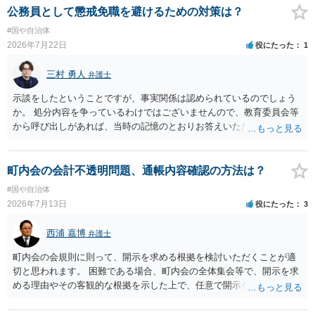
公務員として懲戒免職を避けるための対策は？
#国や自治体
2026年7月22日
役にたった
1
三村 勇人
弁護士
示談をしたということですが、事実関係は認められているのでしょう
か。 処分内容を争っているわけではございませんので、教育委員会等
から呼び出しがあれば、当時の記憶のとおりお答えいただくことにな
るかと思います。
町内会の会計不透明問題、通帳内容確認の方法は？
#国や自治体
2026年7月13日
役にたった
3
西浦 嘉博
弁護士
町内会の会規則に則って、開示を求める根拠を検討いただくことが適
切と思われます。 困難である場合、町内会の全体集会等で、開示を求
める理由やその客観的な根拠を示した上で、任意で開示を求めること
が考えられます。 より詳細についてお聞きになりたい場合、最寄りの
法律事務所での相談を検討ください。