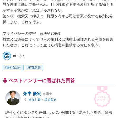
当な理由に基いて発せられ、且つ捜索する場所及び押収する物を明
示する令状がなければ、侵されない。

第２項　捜索又は押収は、権限を有する司法官憲が発する各別の令
状により、これを行ふ。

プライバシーの侵害　民法第709条

故意又は過失によって他人の権利又は法律上保護される利益を侵害
した者は、これによって生じた損害を賠償する責任を負う。
miu さん
国や自治体
行政訴訟
ベストアンサーに選ばれた回答
畑中 優宏
弁護士
神奈川県
>
横須賀市
許可なくにタンスや戸棚、カバンを開ける行為をした場合、違法