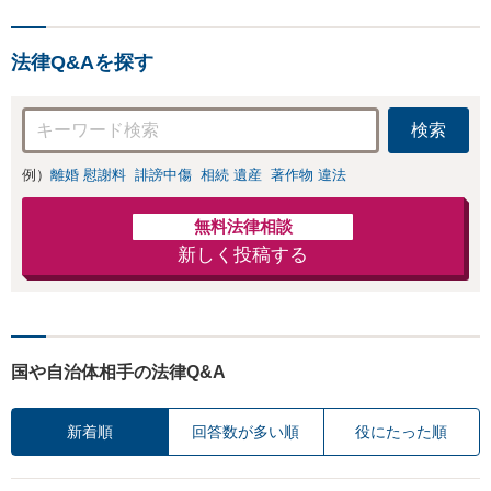
携で高度な問題にも対応可
能◎【法テラス可】【女性
法律Q&Aを探す
弁護士在籍】
検索
例）
離婚 慰謝料
誹謗中傷
相続 遺産
著作物 違法
無料法律相談
新しく投稿する
国や自治体相手の法律Q&A
新着順
回答数が多い順
役にたった順