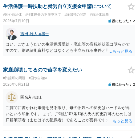
生活保護一時扶助と就労自立支援金申請について
#国や自治体
#行政処分の不服申立て
#許認可の問題
#自治体法務
2026年7月10日
役にたった
2
吉田 雄大
弁護士
はい、ごきょうだいの生活保護受給・廃止等の客観的状況は明らかで
すので、別途証拠資料などはなくとも申立られる事件と思います。
家庭崩壊してるので苗字を変えたい
#許認可の問題
#国や自治体
2026年6月21日
役にたった
2
匿名A
弁護士
ご質問に書かれた事情を見る限り、母の旧姓への変更はハードルが高
いという印象です。 まず、戸籍法107条1項の氏の変更許可のためには
戸籍筆頭者（またはその配偶者）であることが要件ですので、現在父
の戸籍に入っているなら、分籍する必要があります。 分籍後に、本件
では戸籍法107条1項に定める「やむを得ない事由」が必要になります