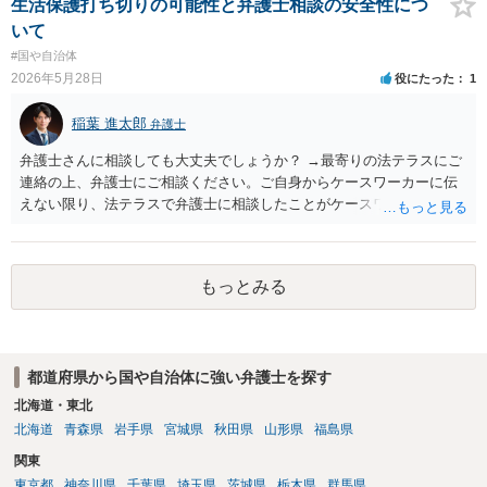
が、希望する氏は生来称していたものではなく、肝心の同居の母は婚
生活保護打ち切りの可能性と弁護士相談の安全性につ
氏続称しており母と氏を合わせるという点での必要性が説明できない
いて
（むしろ不自然な状況になる）こと、本件は親族間の揉め事を内容と
#国や自治体
するもので精神的・心理的理由と把握されて許可が得られにくいと考
2026年5月28日
役にたった
1
えられること、等からみれば、簡単に許可は得られないのではないか
という見通しです。過去の裁判例では、父親から長期間の性的暴行を
稲葉 進太郎
弁護士
受けていたことを理由とする氏及び名の変更が許可されたケースもあ
るので、心理的理由が全く考慮されないわけではないのですが、本件
弁護士さんに相談しても大丈夫でしょうか？ →最寄りの法テラスにご
は家族間の内輪の揉め事に過ぎないという評価を受けてしまうのでは
連絡の上、弁護士にご相談ください。ご自身からケースワーカーに伝
ないかと危惧します。 本気で申立てを考えておられるなら、手続戦略
えない限り、法テラスで弁護士に相談したことがケースワーカーに発
と理論を慎重に検討する必要があると思われます。まずは、戸籍法に
覚することは、通常考えられないかと存じます。なお、弁護士に相談
詳しい弁護士へ相談された方がよいでしょう。
したことをもって保護が打ち切られれば大問題となるでしょうから、
弁護士に相談したにより打ち切りとなる可能性はあまり考えられない
もっとみる
でしょう。
都道府県から国や自治体に強い弁護士を探す
北海道・東北
北海道
青森県
岩手県
宮城県
秋田県
山形県
福島県
関東
東京都
神奈川県
千葉県
埼玉県
茨城県
栃木県
群馬県