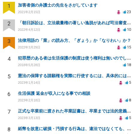
1
加害者側の弁護士の先生をさがしています
23
2021年2月15日
2
「朝日訴訟は、立法裁量権の著しい逸脱があれば司法審査の可能性を認めるという判例」という説明は誤りでは
10
2022年4月12日
3
法律用語の「業」の読み方、「ぎょう」か「なりわい」か？
15
2022年3月29日
4
犯罪歴のある者は生活保護の制度は使う権利は無いのでしょうか？
18
2018年5月28日
5
憲法の保障する請願権を実際に行使するには、具体的にはどのような手続きを踏めばよいのですか？
5
2023年1月14日
6
生活保護 返金が収入になる事での相談
8
2023年2月18日
7
正式な卒業前に渡された卒業証書は、卒業までは法的意義ある？卒業証書授与後に卒業撤回されたらどうなる？
5
2023年3月13日
8
紙幣を故意に破損・汚損する行為は、違法ではなくても、「権利の濫用」や「公序良俗に反する行為」に該当？