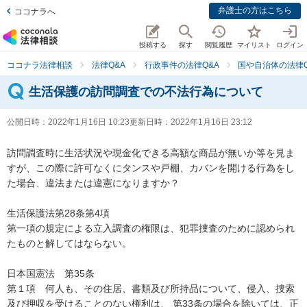
弁護士の方はこちら
ココナラへ
投稿する
探す
閲覧履歴
マイリスト
ログイン
ココナラ法律相談
法律Q&A
行政事件の法律Q&A
国や自治体の法律Q
生活保護の訪問調査での不法行為について
公開日時：
2022年1月16日 10:23
更新日時：
2022年1月16日 23:12
訪問調査時に生活状況や現金化できる高額な商品が無いか等を見ま
すが、この際に許可なくにタンスや戸棚、カバンを開ける行為をし
た場合、違法または違憲になりますか？

生活保護法第28条第4項

第一項の規定による立入調査の権限は、犯罪捜査のために認められ
たものと解してはならない。

日本国憲法　第35条

第１項　何人も、その住居、書類及び所持品について、侵入、捜索
及び押収を受けることのない権利は、 第33条の場合を除いては、正