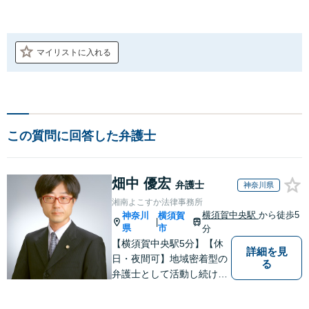
マイリストに入れる
この質問に回答した弁護士
畑中 優宏
弁護士
神奈川県
湘南よこすか法律事務所
横須賀中央駅
から徒歩5
神奈川
横須賀
|
県
市
分
【横須賀中央駅5分】【休
詳細を見
日・夜間可】地域密着型の
る
弁護士として活動し続けて
10年！豊富な弁護経験と信
頼を持つ弁護士。他士業連