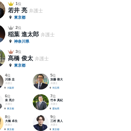
1
位
若井 亮
弁護士
東京都
2
位
稲葉 進太郎
弁護士
神奈川県
3
位
髙橋 俊太
弁護士
東京都
4
5
位
位
川添 圭
加藤 善大
弁護士
弁護士
大阪府
埼玉県
6
7
位
位
泉 亮介
竹本 真紀
弁護士
弁護士
東京都
愛知県
8
9
位
位
大橋 卓生
三村 勇人
弁護士
弁護士
東京都
東京都