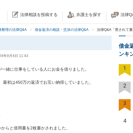
法律相談を投稿する
弁護士を探す
法律Q
務整理の法律Q&A
借金返済の相談・交渉の法律Q&A
法律Q&A「脅されて
借金
ンキ
24年9月4日 11:43
1
が一緒に仕事をしている人にお金を借りました。

最初は450万の返済でお互い納得していました。

2
3


4
からと借用書を2枚書かされました。
