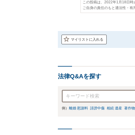
この投稿は、2022年1月18日
ご自身の責任のもと適法性・有
マイリストに入れる
法律Q&Aを探す
例）
離婚 慰謝料
誹謗中傷
相続 遺産
著作物