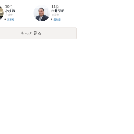
10
11
位
位
小杉 和
白井 弘昭
弁護士
弁護士
京都府
愛知県
もっと見る