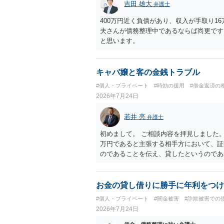
吉田 雄大
弁護士
400万円近く負債があり、収入が手取り1
夫さんが債務整理中であるならば尚更です
と思います。
キャバ嬢と客の金銭トラブル
#個人・プライベート
#時効の援用
#借金返済の
2026年7月24日
若井 亮
弁護士
初めまして。 ご相談内容を拝見しました。
万円であると主張する相手方において、証
のであることを伝え、貸したというのであ
るまでは、こちらからアクションを起こす
お金の貸し借りに勝手に年利をつけ
#個人・プライベート
#闇金被害
#詐欺被害での
2026年7月24日