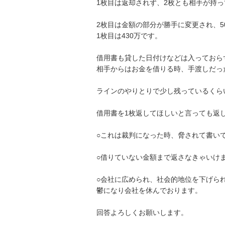
1枚目は返却されず、2枚とも相手が持っ
2枚目は金額の部分が勝手に変更され、50
1枚目は430万です。

借用書も貸した日付けなどは入っておら
相手からはお金を借りる時、手渡しだっ
ラインのやりとりで少し残っているくらい
借用書を1枚返してほしいと言っても返し
○これは裁判になった時、脅されて書いて
○借りていない金額まで返さなきゃいけま
○会社に広められ、社会的地位を下げられ
鬱になり会社を休んでおります。

回答よろしくお願いします。