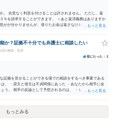
か。 合意なく利息を付けることは許されません。 ただし、返
３％を請求することができます。 ＞あと返済義務はありますか
息がが分かりませんが、借りたお金は返さなければいけません
以上、ご参考まで。
能か？証拠不十分でも弁護士に相談したい
返済の相談・交渉
役にたった
2
な証拠を見せることができる場での相談をするべき事案である
とは、 ・貸主と借主は不貞関係にあった ・あなたから相手に金
しょう。 相手の反論として予想されるのは、 ・もらったものだ
はない でしょう。 書かれた情報だけからは、不法原因給付で
。 不貞当事者間での貸金だからといって不法原因給付になるわ
たくてお金を払ってお願いしていたという事情などが必要です。
もっとみる