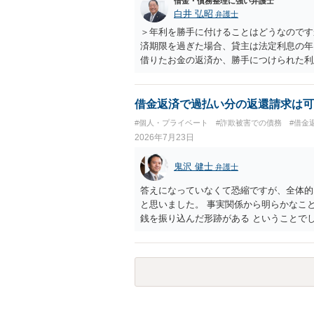
借金・債務整理に強い弁護士
白井 弘昭
弁護士
＞年利を勝手に付けることはどうなのです
済期限を過ぎた場合、貸主は法定利息の年
借りたお金の返済か、勝手につけられた利
し、勝手につけた利息は返済不要です。 
借金返済で過払い分の返還請求は可
#個人・プライベート
#詐欺被害での債務
#借金
2026年7月23日
鬼沢 健士
弁護士
答えになっていなくて恐縮ですが、全体的
と思いました。 事実関係から明らかなこ
銭を振り込んだ形跡がある ということで
・貸したかもしれないが、不法原因給付で
あるといえそうなものはありませんでした
けではありません。 あなたが性行為をし