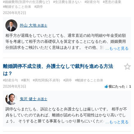
#婚姻費用(別居中の生活費など)
#生活費を渡さない
#財産分与
#悪意の遺棄
中に形成した財産を清算する制度ですので、不貞行為の有無とは別
#離婚すること自体
#調停
に、預貯金、不動産、保険、退職金等の資料を確保しておくことが重
2026年8月2日
要です。また、子の親権については、夫婦間の責任問題とは別に、
「どのような形がお子様の利益になるか」という観点です。そのた
外山 大地
弁護士
め、未就学のお子様について貴方が主として養育しているのであれ
ば、保育園等への送迎、食事・入浴・寝かしつけ等の日常的な育児、
相手方が退職をしていたとしても、通常直近の給与明細や年金受給額
通院や予防接種への対応、保育園との連絡、夫婦それぞれの勤務状
等を考慮して相手方の基礎収入を算定することになるため、婚姻費用
況、別居後にどのような養育環境を用意できるかといった、これまで
分担請求をご検討いただく意味はあります。 その他、別居の経緯、質
の監護実績や今後の生活状況について整理しておくとよいでしょう。
問者様の年収、監護されているお子様がいるかといった事情をふまえ
養育費については、離婚後も父母双方がそれぞれの収入に応じて負担
て、ご検討いただくのが良いかと思います。
するのが原則となります。
離婚調停不成立後、弁護士なしで裁判を進める方法
は？
#財産分与
#審判
#異性関係(不貞等)
#調停
#離婚すること自体
2026年8月3日
役にたった
1
鬼沢 健士
弁護士
調停ならまだしも、訴訟となると弁護士なしは厳しいです。 相手が不
貞をしていたのであれば、離婚が認められる可能性はかなり高いでし
ょう。 そうすると勝てる事案をしっかり勝ちにいくためにも弁護士委
任を強くおすすめします。