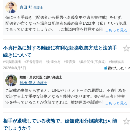
倉田 勲
弁護士
仮に何も手続き（配偶者から長男へ名義変更や遺言書作成）をせず、
配偶者が亡くなった場合は配偶者名義の資産1/2は妻（私）という認識
で合っていますでしょうか。 →ご相談内容を拝見する限りでは、その
認識で合ってはいます。 なお、逆に１/２しか権利がないため、自宅を
完全に所有する場合は、他の相続人に対して自宅の評価額の１/２の代
償金の支払いが必要になります。
不貞行為に対する離婚に有利な証拠収集方法と法的手
続きについて
#有責配偶者
#不倫慰謝料
#財産分与
#養育費
#異性関係(不貞等)
#離婚協議
2026年8月5日
役にたった
2
離婚・男女問題に強い弁護士
髙橋 俊太
弁護士
ご記載の事情からすると、LINEやカカオトークの履歴は、不貞行為を
立証する上で重要な証拠となる可能性があります。夫が第三者と性交
渉を持っていることが立証できれば、離婚原因や慰謝料請求を検討す
る上で重要な事情となります。特に、数年間にわたって特定の相手と
性的関係を継続しているのであれば、その期間や回数が分かる資料は
できるだけ保存しておくことをお勧めいたします。 他方、「夫に不貞
相手が退職している状態で、婚姻費用分担請求は可能
がある＝財産分与でも多くもらえる」「当然に親権を取得できる」と
でしょうか？
いう関係にはありません。まず、財産分与は、基本的には夫婦が婚姻