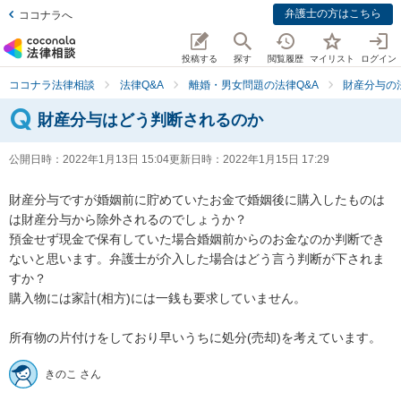
弁護士の方はこちら
ココナラへ
投稿する
探す
閲覧履歴
マイリスト
ログイン
ココナラ法律相談
法律Q&A
離婚・男女問題の法律Q&A
財産分与の
財産分与はどう判断されるのか
公開日時：
2022年1月13日 15:04
更新日時：
2022年1月15日 17:29
財産分与ですが婚姻前に貯めていたお金で婚姻後に購入したものは
は財産分与から除外されるのでしょうか？

預金せず現金で保有していた場合婚姻前からのお金なのか判断でき
ないと思います。弁護士が介入した場合はどう言う判断が下されま
すか？

購入物には家計(相方)には一銭も要求していません。

所有物の片付けをしており早いうちに処分(売却)を考えています。
きのこ さん