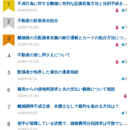
1
不貞行為に対する離婚に有利な証拠収集方法と法的手続きについて
2
2026年8月5日
2
不動産の財産保全処分
1
2026年7月29日
3
離婚後の元配偶者名義の銀行通帳とカードの処分方法について
2
2026年7月13日
4
不動産の差し押さえについて
2
2026年7月21日
5
配偶者が他界した場合の遺産相続
2
2026年8月7日
6
義母からの借地料請求と夫の支払い義務について相談
2026年7月13日
7
離婚調停不成立後、弁護士なしで裁判を進める方法は？
1
2026年8月3日
8
相手が退職している状態で、婚姻費用分担請求は可能でしょうか？
2026年8月2日