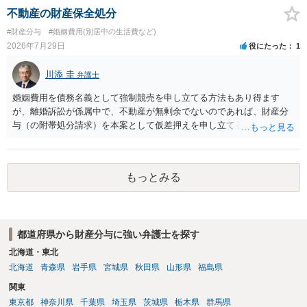
不動産の財産保全処分
#財産分与
#婚姻費用(別居中の生活費など)
2026年7月29日
役にたった
1
川添 圭
弁護士
婚姻費用を債務名義として強制競売を申し立てる方法もあり得ます
が、離婚訴訟が係属中で、不動産が無剰余でないのであれば、財産分
与（の附帯処分請求）を本案として仮差押えを申し立てる（法的には
審判前保全処分の扱いになるので管轄は家庭裁判所）という方法も考
えられます。弁護士へ依頼しているのであれば、担当弁護士とよく相
談してください。
もっとみる
都道府県から財産分与に強い弁護士を探す
北海道・東北
北海道
青森県
岩手県
宮城県
秋田県
山形県
福島県
関東
東京都
神奈川県
千葉県
埼玉県
茨城県
栃木県
群馬県