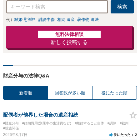
検索
例）
離婚 慰謝料
誹謗中傷
相続 遺産
著作物 違法
無料法律相談
新しく投稿する
財産分与の法律Q&A
新着順
回答数が多い順
役にたった順
配偶者が他界した場合の遺産相続
#財産分与
#婚姻費用(別居中の生活費など)
#離婚すること自体
#調停
#裁判
#親族関係
2026年8月7日
役にたった
2