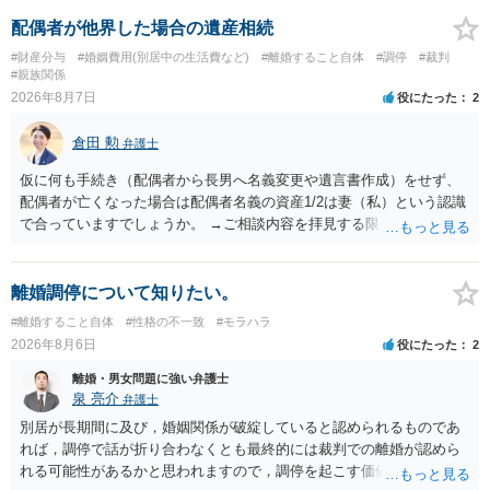
配偶者が他界した場合の遺産相続
#財産分与
#婚姻費用(別居中の生活費など)
#離婚すること自体
#調停
#裁判
#親族関係
2026年8月7日
役にたった
2
倉田 勲
弁護士
仮に何も手続き（配偶者から長男へ名義変更や遺言書作成）をせず、
配偶者が亡くなった場合は配偶者名義の資産1/2は妻（私）という認識
で合っていますでしょうか。 →ご相談内容を拝見する限りでは、その
認識で合ってはいます。 なお、逆に１/２しか権利がないため、自宅を
完全に所有する場合は、他の相続人に対して自宅の評価額の１/２の代
償金の支払いが必要になります。
離婚調停について知りたい。
#離婚すること自体
#性格の不一致
#モラハラ
2026年8月6日
役にたった
2
離婚・男女問題に強い弁護士
泉 亮介
弁護士
別居が長期間に及び，婚姻関係が破綻していると認められるものであ
れば，調停で話が折り合わなくとも最終的には裁判での離婚が認めら
れる可能性があるかと思われますので，調停を起こす価値はあるよう