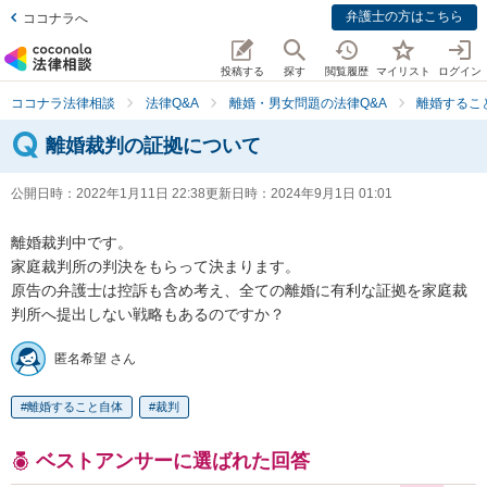
弁護士の方はこちら
ココナラへ
投稿する
探す
閲覧履歴
マイリスト
ログイン
ココナラ法律相談
法律Q&A
離婚・男女問題の法律Q&A
離婚するこ
離婚裁判の証拠について
公開日時：
2022年1月11日 22:38
更新日時：
2024年9月1日 01:01
離婚裁判中です。

家庭裁判所の判決をもらって決まります。

原告の弁護士は控訴も含め考え、全ての離婚に有利な証拠を家庭裁
判所へ提出しない戦略もあるのですか？
匿名希望 さん
離婚すること自体
裁判
ベストアンサーに選ばれた回答