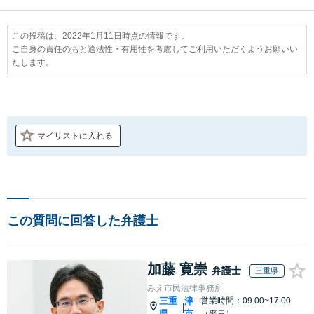
この投稿は、2022年1月11日時点の情報です。
ご自身の責任のもと適法性・有用性を考慮してご利用いただくようお願いい
たします。
マイリストに入れる
この質問に回答した弁護士
加藤 寛崇
弁護士
三重県
みえ市民法律事務所
三重
津
営業時間：09:00~17:00
|
県
市
（平日）