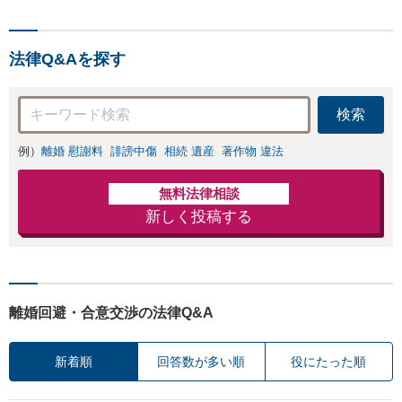
る解決を目指しま
えするなど、納得いた
す【オンライン面
だける解決のためにご
談OK】【お子さま
依頼者と二人三脚で取
連れの相談可】
法律Q&Aを探す
り組みます【オンライ
ン面談OK】
検索
例）
離婚 慰謝料
誹謗中傷
相続 遺産
著作物 違法
無料法律相談
新しく投稿する
離婚回避・合意交渉の法律Q&A
新着順
回答数が多い順
役にたった順