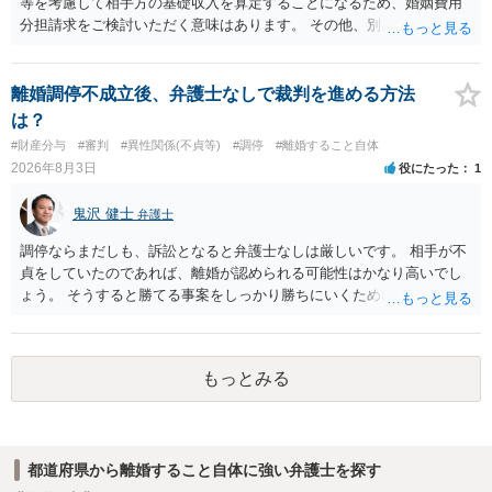
等を考慮して相手方の基礎収入を算定することになるため、婚姻費用
分担請求をご検討いただく意味はあります。 その他、別居の経緯、質
問者様の年収、監護されているお子様がいるかといった事情をふまえ
て、ご検討いただくのが良いかと思います。
離婚調停不成立後、弁護士なしで裁判を進める方法
は？
#財産分与
#審判
#異性関係(不貞等)
#調停
#離婚すること自体
2026年8月3日
役にたった
1
鬼沢 健士
弁護士
調停ならまだしも、訴訟となると弁護士なしは厳しいです。 相手が不
貞をしていたのであれば、離婚が認められる可能性はかなり高いでし
ょう。 そうすると勝てる事案をしっかり勝ちにいくためにも弁護士委
任を強くおすすめします。
もっとみる
都道府県から離婚すること自体に強い弁護士を探す