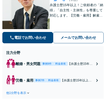
弁護士歴15年以上！ご依頼者の「納
得」「自主性・主体性」を尊重して
対応します。【労働・雇用】解雇や
未払い残業代のトラブルはお任せく
ださい。【離婚・男女】豊富な対応
実績があります。
電話でお問い合わせ
メールでお問い合わせ
注力分野
離婚・男女問題
【弁護士歴15年以
事例9件
料金表有
上】【津地方裁判
所3分】解決実績多
数！熟年離婚やW
労働・雇用
【弁護士歴15年以上】
事例7件
料金表有
不倫による調停や
未払い残業代や不当解
協議はお任せくだ
雇などの解決実績が多
さい。相談者さま
他1分野を表示
数あります。闘うため
のご意向を尊重
には証拠が肝要です！
し、納得いただけ
証拠集めのコツをお伝