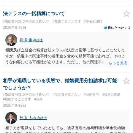
に思われます。 もっとも，調停については，お互いの合意がない限り
は調停が成立するということはないため，相手が合意するメリットを
だしてでも調停で終わらせるよう努めるのか，裁判離婚を見据えて調
法テラスの一括精算について
停での離婚に固執しないかいずれかの対応は必要となるかと思われま
#婚姻費用(別居中の生活費など)
#離婚すること自体
#不倫慰謝料
す。 お一人で対応するのは難しい側面もありますので弁護士を立てる
2026年8月3日
役にたった
1
ことを検討されると良いかと思われます。
川添 圭
弁護士
報酬及び立替金の精算は法テラスの決定と指示に基づくことになりま
すが、償還中の関連事件の着手金を含めて精算可能であれば、そのよ
うな内容になる可能性があります。ただし、他の関連事件でも相手方
から金銭を取得できる場合には個別に考える場合もあります。個別事
情によって対応が違いますので、法テラスへお尋ねいただいた方が確
実です。
相手が退職している状態で、婚姻費用分担請求は可能
でしょうか？
#婚姻費用(別居中の生活費など)
#生活費を渡さない
#財産分与
#悪意の遺棄
#離婚すること自体
#調停
2026年8月2日
外山 大地
弁護士
相手方が退職をしていたとしても、通常直近の給与明細や年金受給額