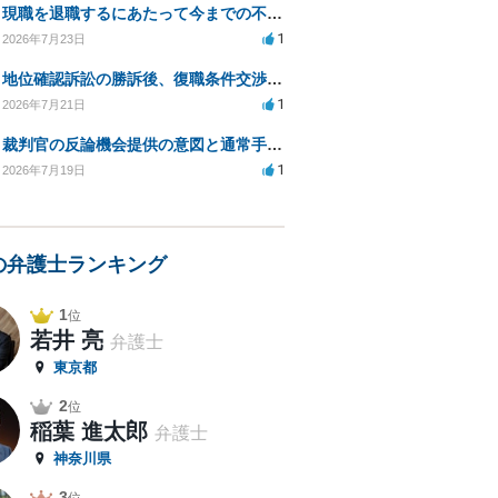
現職を退職するにあたって今までの不法な部分の慰謝料等は請求できるのか。
1
2026年7月23日
地位確認訴訟の勝訴後、復職条件交渉と嫌がらせ対策について
1
2026年7月21日
裁判官の反論機会提供の意図と通常手続きの違いは？
1
2026年7月19日
の弁護士ランキング
1
位
若井 亮
弁護士
東京都
2
位
稲葉 進太郎
弁護士
神奈川県
3