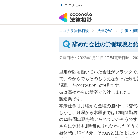
ココナラへ
ココナラ法律相談
法律Q&A
労働・雇用
辞めた会社の労働環境と
公開日時：
2022年1月11日 17:54
更新日時：
20
旦那が以前働いていた会社がブラックで
で、今からでもそのもらえなかった分を
退職したのは2019年の9月です。

彼は高校からの新卒で入社しました。

製造業です。

本来仕事は月曜から金曜の週5日、2交代
しかし、月曜から木曜までは12時間勤務
の12時間出勤を強いられていたそうです。
さらに休憩も1時間も取れなかったそうで
昼休憩は10~15分、そのあとはたまに