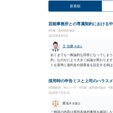
新着順
芸能事務所との専属契約における中
#労働・雇用契約違反
2026年8月5日
王 宣麟
弁護士
あくまでも一般論的な回答になってしまう
約」なのかにより大きく結論が変わります
トを基準に違約金や損害金を設定する例は
いう意味ではなく、実際の損害との対応関
になるわけではありません。契約が労働契
なくても、金額が事務所の損害と比べて過
採用時の申告ミスと上司のハラスメ
般的です。 交渉の方向としては、上限額
#退職勧奨
#セクハラ
#労働・雇用契約違反
#
ではなく「合理的な実費・未回収費用のみ
2026年7月31日
内容をレビューしてもらう価値は十分にあ
として労働者性があるか、解除事由が双方
匿名A
弁護士
う複数論点に分かれます。契約前なら、交
え、後から争うよりコストを抑えやすいの
ご相談の内容は個別具体的事情を確認しな