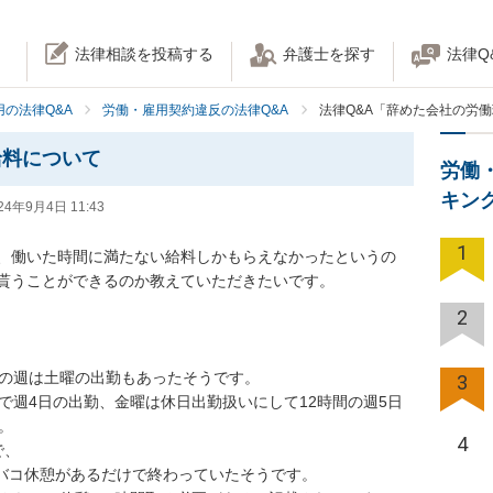
法律相談を投稿する
弁護士を探す
法律Q
の法律Q&A
労働・雇用契約違反の法律Q&A
法律Q&A「辞めた会社の労
給料について
労働
キン
24年9月4日 11:43
1
、働いた時間に満たない給料しかもらえなかったというの
貰うことができるのか教えていただきたいです。

2
の週は土曜の出勤もあったそうです。

3
で週4日の出勤、金曜は休日出勤扱いにして12時間の週5日


4
、

タバコ休憩があるだけで終わっていたそうです。
