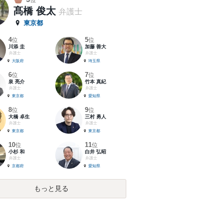
位
髙橋 俊太
弁護士
東京都
4
5
位
位
川添 圭
加藤 善大
弁護士
弁護士
大阪府
埼玉県
6
7
位
位
泉 亮介
竹本 真紀
弁護士
弁護士
東京都
愛知県
8
9
位
位
大橋 卓生
三村 勇人
弁護士
弁護士
東京都
東京都
10
11
位
位
小杉 和
白井 弘昭
弁護士
弁護士
京都府
愛知県
もっと見る