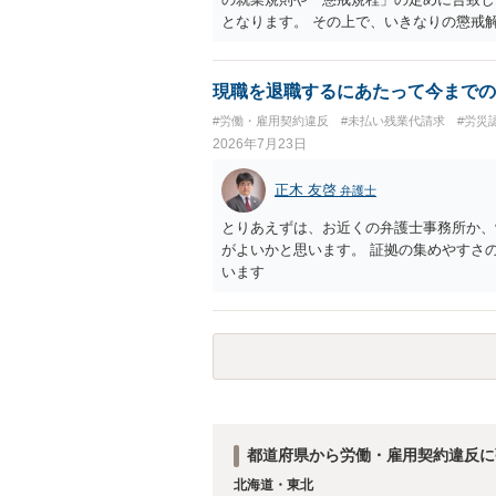
となります。 その上で、いきなりの懲戒
なり得ます。 名誉や評価の回復について
せ、誤認した他部署への適切なフォローや
内で周知される手続があるのならば、それ
現職を退職するにあたって今までの
しても、相手に対してプライバシー侵害等
#労働・雇用契約違反
#未払い残業代請求
#労災
（ただし、金額は多額にならない可能性が
2026年7月23日
正木 友啓
弁護士
とりあえずは、お近くの弁護士事務所か、
がよいかと思います。 証拠の集めやすさ
います
都道府県から労働・雇用契約違反に
北海道・東北