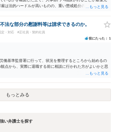
解雇は法的ハードルが高いものの、重い懲戒処分の対象には十分
は、会社側に「部下の不正行為による情報漏洩」と正式に認定さ
周知を求めるのが有効です。 あるいは、懲戒があったことを社
により軽微ながら回復はできるかもしれません。 さらに個人と
不法な部分の慰謝料等は請求できるのか。
に基づく損害賠償（慰謝料）を請求する選択肢がありえます
認定・対応
#正社員・契約社員
あります。）。
役にたった
1
労働基準監督署に行って、状況を整理するところから始めるの
の観点から、実際に退職する前に相談に行かれた方がよいかと思
もっとみる
強い弁護士を探す