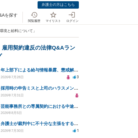
弁護士の方はこちら
&Aを探す
閲覧履歴
マイリスト
ログイン
働環境と給料について」
・雇用契約違反の法律Q&Aラン
グ
年上部下による給与情報暴露、懲戒解雇は可能ですか？
3
2026年7月28日
採用時の申告ミスと上司のハラスメント、事前対応は？
2026年7月31日
芸能事務所との専属契約における中途解約時の違約金について相談したいです
2026年8月5日
弁護士が裁判中に不十分な主張をすることの影響について
1
2026年7月30日