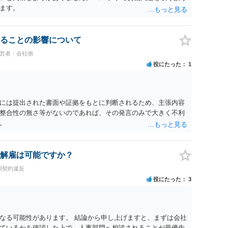
よってはタレント側に損害賠償が発生する建付けになっているこ
ます。
に解除したのにタレントへ違約金を課す設計は、合理性や対価
レント側の重大な契約違反がある場合は、実損害の範囲で請求
ることの影響について
経営者・会社側
役にたった
1
には提出された書面や証拠をもとに判断されるため、主張内容
整合性の無さ等がないのであれば、その発言のみで大きく不利
。
解雇は可能ですか？
用契約違反
役にたった
3
なる可能性があります。 結論から申し上げますと、まずは会社
ているかを確認した上で、人事部門へ相談されることが最優先