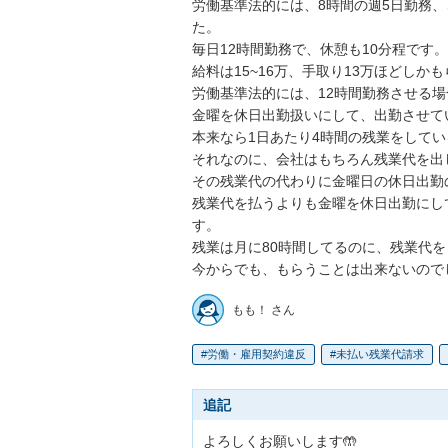
労働基準法的には、8時間の週5日勤務
た。

毎日12時間勤務で、休憩も10分程です。

給料は15~16万、手取り13万ほどしか
労働基準法的には、12時間勤務させる
金曜を休日出勤扱いにして、出勤させてい
本来なら1日あたり4時間の残業をしてい
それなのに、会社はもちろん残業代を出
その残業代の代わりに金曜日の休日出勤
残業代を払うよりも金曜を休日出勤にし
す。

残業は月に80時間してるのに、残業代を
今からでも、もらうことは出来ないので
もも！ さん
労働・雇用契約違反
未払い残業代請求
追記
よろしくお願いします🤲