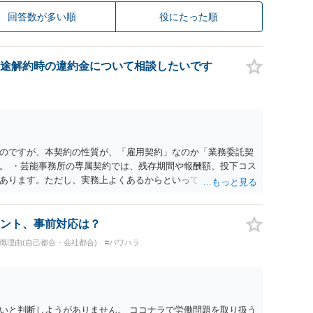
回答数が多い順
役にたった順
途解約時の違約金について相談したいです
のですが、本契約の性質が、「雇用契約」なのか「業務委託契
。 ・芸能事務所の専属契約では、残存期間や報酬額、投下コス
あります。ただし、実務上よくあるからといって当然に適法と
係や合理性が重要です。 ・違約金に上限がなくても、常に有効
約に近い実態なら労基法16条で無効となる余地があり、そうで
大なら無効や減額が争点になります。 ・契約前の修正交渉は一
ント、事前対応は？
を設ける、実損害ベースにする、算定根拠を明確化する、違約金
退職理由(自己都合・会社都合)
#パワハラ
」に限定する、などが典型です。 ・弁護士に契約前に契約書の
ると思われます。 争点は、契約類型が雇用か業務委託か、実態
にどう定められているか、違約金の算定根拠が合理的か、とい
渉のパワーバランスの問題もありますが、修正余地があるう
で、資料等を持参の上弁護士に確認されることをお勧めしま
いと判断しようがありません。 ココナラで労働問題を取り扱う