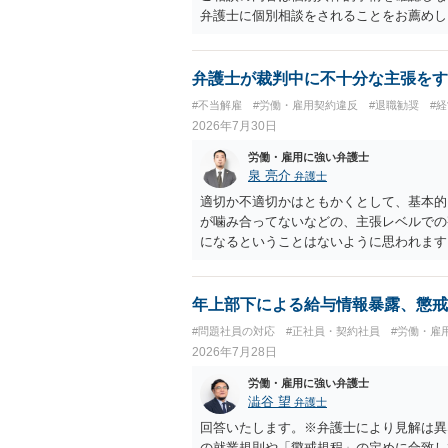
す。 ・事務所側の解除でも、解除理由に
弁護士に個別相談をされることをお薦めし
とはあります。ただし、事務所側が一方的
性を欠くとして争いやすいです。逆に、タ
される可能性はあります。
弁護士が裁判中に不十分な主張をす
#不当解雇
#労働・雇用契約違反
#退職勧奨
#
2026年7月30日
労働・雇用に強い弁護士
泉 亮介
弁護士
適切か不適切かはともかくとして、基本的
が噛み合ってないなどの、主張レベルでの
になるということはないように思われます
年上部下による給与情報暴露、懲戒
#問題社員の対応
#正社員・契約社員
#労働・雇
2026年7月28日
労働・雇用に強い弁護士
澁谷 望
弁護士
回答いたします。※弁護士により見解は異
の就業規則や「懲戒規程」の定めに合致し