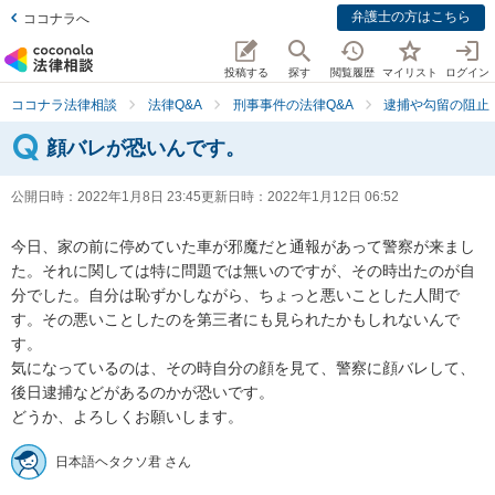
弁護士の方はこちら
ココナラへ
投稿する
探す
閲覧履歴
マイリスト
ログイン
ココナラ法律相談
法律Q&A
刑事事件の法律Q&A
逮捕や勾留の阻止
顔バレが恐いんです。
公開日時：
2022年1月8日 23:45
更新日時：
2022年1月12日 06:52
今日、家の前に停めていた車が邪魔だと通報があって警察が来まし
た。それに関しては特に問題では無いのですが、その時出たのが自
分でした。自分は恥ずかしながら、ちょっと悪いことした人間で
す。その悪いことしたのを第三者にも見られたかもしれないんで
す。

気になっているのは、その時自分の顔を見て、警察に顔バレして、
後日逮捕などがあるのかが恐いです。

どうか、よろしくお願いします。
日本語ヘタクソ君 さん