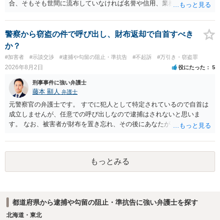
合、そもそも世間に流布していなければ名誉や信用、業務にかかる犯
罪は成立しないことになります。
警察から窃盗の件で呼び出し、財布返却で自首すべき
か？
#加害者
#示談交渉
#逮捕や勾留の阻止・準抗告
#不起訴
#万引き・窃盗罪
2026年8月2日
役にたった
5
刑事事件に強い弁護士
藤本 顯人
弁護士
元警察官の弁護士です。 すでに犯人として特定されているので自首は
成立しませんが、任意での呼び出しなので逮捕はされないと思いま
す。 なお、被害者が財布を置き忘れ、その後にあなたがトイレに入
り、再び被害者がトイレに戻ったら財布が無かったような事情がある
と言い逃れはかなり厳しいものと思います。
もっとみる
都道府県から逮捕や勾留の阻止・準抗告に強い弁護士を探す
北海道・東北