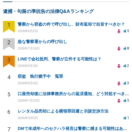
逮捕・勾留の準抗告の法律Q&Aランキング
1
警察から窃盗の件で呼び出し、財布返却で自首すべきか？
5
2026年8月2日
2
急な警察署からの呼び出し
8
2026年7月16日
3
LINEで会社批判、警察が立件する可能性は？
2
2026年8月3日
4
窃盗 執行猶予中 冤罪
3
2026年8月4日
5
口座売却後に法律事務所からの返済通知、どう対処すべきか？
5
2026年7月23日
6
レンタル品売却による横領罪回避と示談交渉方法
1
2026年8月5日
7
DMで未成年へのセクハラ発言は警察に捕まる可能性はありますか