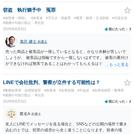
か）、弁護士に法律相談において助言をもらえば足りるでしょう。
窃盗 執行猶予中 冤罪
#加害者（再犯）
#加害者
#万引き・窃盗罪
#冤罪・無実・正当防衛
#示談交渉
#逮捕や勾留の阻止・準抗告
2026年8月4日
役にたった
3
鬼沢 健士
弁護士
売った商品と被害品が一致しているとなると、かなり弁解が苦しいで
しょうが、 被害品は指輪ですから一致しないはずです。 被害の裏付け
ができなければ無実であることはわかってもらえるはずです。
LINEで会社批判、警察が立件する可能性は？
#業務妨害罪・信用毀損罪
#加害者
#名誉毀損
#不起訴
#名誉毀損罪・侮辱罪
#逮捕や勾留の阻止・準抗告
2026年8月3日
役にたった
2
匿名A
弁護士
友人にLINEでメッセージを送る場合と、SNSなどの公開の場所で書き
込むのとでは、犯罪の成否から全く違うことになります。前者の場