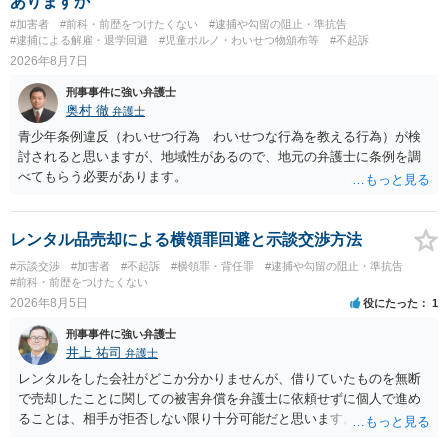
ありますか
#加害者
#前科・前歴をつけたくない
#逮捕や勾留の阻止・準抗告
#逮捕による解雇・退学回避
#児童ポルノ・わいせつ物頒布等
#不起訴
2026年8月7日
刑事事件に強い弁護士
奥村 徹
弁護士
青少年条例違反（わいせつ行為 わいせつな行為を教える行為）が検
討されると思いますが、地域性があるので、地元の弁護士に条例を調
べてもらう必要があります。
レンタル品売却による横領罪回避と示談交渉方法
#示談交渉
#加害者
#不起訴
#横領罪・背任罪
#逮捕や勾留の阻止・準抗告
#前科・前歴をつけたくない
2026年8月5日
役にたった
1
刑事事件に強い弁護士
井上 祐司
弁護士
レンタルをした会社がどこか分かりませんが、借りていたものを無断
で売却したことに関しての被害弁償を弁護士に依頼せずに個人で進め
ることは、相手が拒否しない限り十分可能だと思います。 見積を出し
てもらって、それが妥当か（正規品の市場価格と大きく齟齬がない