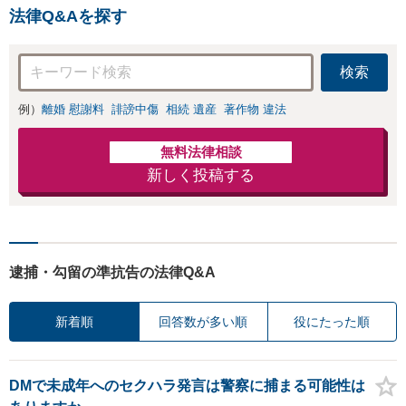
法律Q&Aを探す
検索
例）
離婚 慰謝料
誹謗中傷
相続 遺産
著作物 違法
無料法律相談
新しく投稿する
逮捕・勾留の準抗告の法律Q&A
新着順
回答数が多い順
役にたった順
DMで未成年へのセクハラ発言は警察に捕まる可能性は