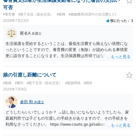
養育費支払者が生活保護受給者になった場合の支払い
可否
#養育費
#親子交流（面会交流）
#親権
#婚姻費用(別居中の生活費など)
2026年7月23日
役にたった
3
匿名A
弁護士
生活保護を受給するということは、最低生活費すら賄えない状態にな
ったということですので、養育費の変更（免除）が認められる事情変
更に該当することになります。生活保護費は所得ではないので、「保
護費から養育費を支払え」という結論にはなりません。ただ、実際に
支払った場合に返還請求権が認められたり役所から何らかのペナルテ
ィが課されたりするわけではなく、「残りのお金で自己責任で生活せ
娘の引渡し距離について
よ」ということになるので、生活保護を受給することになった時はす
#親権
#審判
#親子交流（面会交流）
#親族関係
#調停
みやかに合意のための話し合いあるいは調停申立てをすべきでしょ
2026年7月9日
う。
倉田 勲
弁護士
どうしたらいいでしょうか？ →話し合いにならないようでしたら、家
庭裁判所では子どもの引渡しの手続きがありますので、その手続きを
利用なさってください。 https://www.courts.go.jp/saiban/syurui/syurui
_kazi/kazi_07_09/index.html