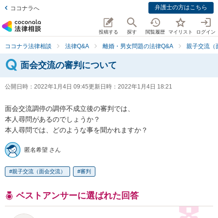
弁護士の方はこちら
ココナラへ
投稿する
探す
閲覧履歴
マイリスト
ログイン
ココナラ法律相談
法律Q&A
離婚・男女問題の法律Q&A
親子交流（
面会交流の審判について
公開日時：
2022年1月4日 09:45
更新日時：
2022年1月4日 18:21
面会交流調停の調停不成立後の審判では、

本人尋問があるのでしょうか？

本人尋問では、どのような事を聞かれますか？
匿名希望 さん
親子交流（面会交流）
審判
ベストアンサーに選ばれた回答