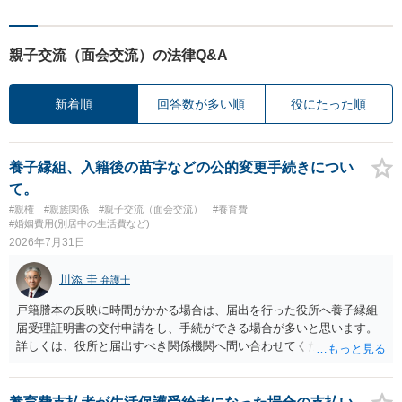
親子交流（面会交流）の法律Q&A
新着順
回答数が多い順
役にたった順
養子縁組、入籍後の苗字などの公的変更手続きについ
て。
#親権
#親族関係
#親子交流（面会交流）
#養育費
#婚姻費用(別居中の生活費など)
2026年7月31日
川添 圭
弁護士
戸籍謄本の反映に時間がかかる場合は、届出を行った役所へ養子縁組
届受理証明書の交付申請をし、手続ができる場合が多いと思います。
詳しくは、役所と届出すべき関係機関へ問い合わせてください。