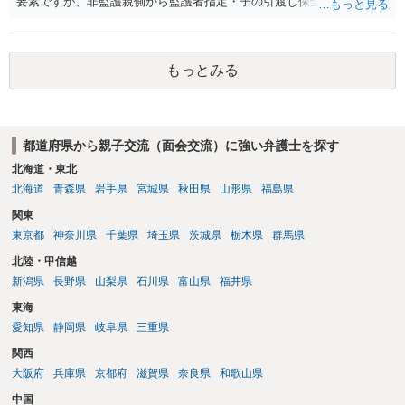
要素ですが、非監護親側から監護者指定・子の引渡し保全処分が申し
立てられている期間中の監護状況は、監護期間の判断においては重視
すべきでないというのが実務の考え方ではないかと思います。 ③あな
たが主たる監護者なのであれば監護者指定等の審判が認められる可能
もっとみる
性はあるでしょう。ただ、本案の前に保全処分（仮処分）を先行して
出すことには慎重になる（本案と同時に判断する）事案もあります。
弁護士へ依頼済みであれば、見通しについては担当弁護士の意見が最
も信頼できると思います。
都道府県から親子交流（面会交流）に強い弁護士を探す
北海道・東北
北海道
青森県
岩手県
宮城県
秋田県
山形県
福島県
関東
東京都
神奈川県
千葉県
埼玉県
茨城県
栃木県
群馬県
北陸・甲信越
新潟県
長野県
山梨県
石川県
富山県
福井県
東海
愛知県
静岡県
岐阜県
三重県
関西
大阪府
兵庫県
京都府
滋賀県
奈良県
和歌山県
中国