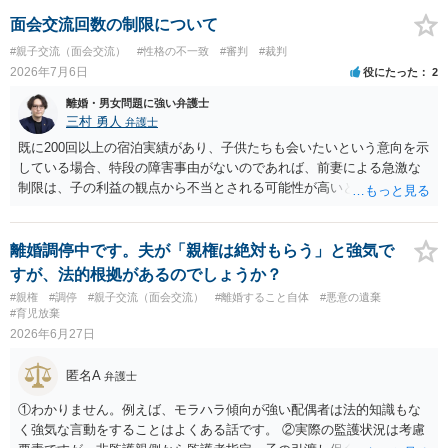
面会交流回数の制限について
#親子交流（面会交流）
#性格の不一致
#審判
#裁判
2026年7月6日
役にたった
2
離婚・男女問題に強い弁護士
三村 勇人
弁護士
既に200回以上の宿泊実績があり、子供たちも会いたいという意向を示
している場合、特段の障害事由がないのであれば、前妻による急激な
制限は、子の利益の観点から不当とされる可能性が高いと考えられま
す。 審判においては、これまでの実績を踏まえ、子供の成長に応じた
面会交流となることが期待できるかと思われます。
離婚調停中です。夫が「親権は絶対もらう」と強気で
すが、法的根拠があるのでしょうか？
#親権
#調停
#親子交流（面会交流）
#離婚すること自体
#悪意の遺棄
#育児放棄
2026年6月27日
匿名A
弁護士
①わかりません。例えば、モラハラ傾向が強い配偶者は法的知識もな
く強気な言動をすることはよくある話です。 ②実際の監護状況は考慮