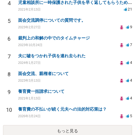
4
児童相談所に一時保護された子供を早く返してもらうために何をしたら良いでしょうか？
21
2021年2月13日
5
面会交流調停についての質問です。
9
2023年2月27日
6
裁判上の和解の中でのタイムチャージ
7
2023年10月24日
7
夫に嘘をつかれ子供を連れ去られた
4
2024年1月27日
8
面会交流、親権者について
4
2023年3月13日
9
養育費一括請求について
4
2021年1月13日
10
養育費の不払いが続く元夫への法的対応策は？
5
2026年3月24日
もっと見る