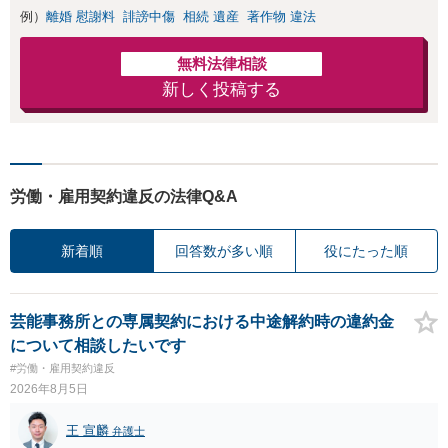
例）
離婚 慰謝料
誹謗中傷
相続 遺産
著作物 違法
無料法律相談
新しく投稿する
労働・雇用契約違反の法律Q&A
新着順
回答数が多い順
役にたった順
芸能事務所との専属契約における中途解約時の違約金
について相談したいです
#労働・雇用契約違反
2026年8月5日
王 宣麟
弁護士