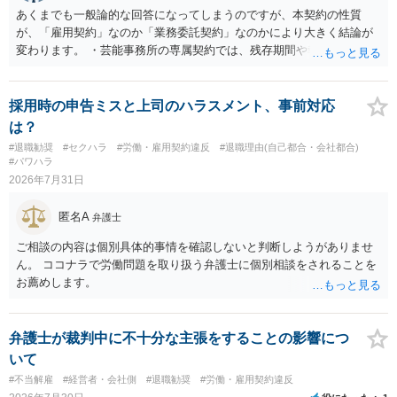
あくまでも一般論的な回答になってしまうのですが、本契約の性質
が、「雇用契約」なのか「業務委託契約」なのかにより大きく結論が
変わります。 ・芸能事務所の専属契約では、残存期間や報酬額、投下
コストを基準に違約金や損害金を設定する例はあります。ただし、実
務上よくあるからといって当然に適法という意味ではなく、実際の損
害との対応関係や合理性が重要です。 ・違約金に上限がなくても、常
採用時の申告ミスと上司のハラスメント、事前対応
に有効になるわけではありません。契約が労働契約に近い実態なら労
は？
基法16条で無効となる余地があり、そうでなくても、金額が事務所の
#退職勧奨
#セクハラ
#労働・雇用契約違反
#退職理由(自己都合・会社都合)
損害と比べて過大なら無効や減額が争点になります。 ・契約前の修正
#パワハラ
交渉は一般的です。 交渉の方向としては、上限額を設ける、実損害ベ
2026年7月31日
ースにする、算定根拠を明確化する、違約金ではなく「合理的な実
費・未回収費用のみ」に限定する、などが典型です。 ・弁護士に契約
匿名A
弁護士
前に契約書の内容をレビューしてもらう価値は十分にあると思われま
す。 争点は、契約類型が雇用か業務委託か、実態として労働者性があ
ご相談の内容は個別具体的事情を確認しないと判断しようがありませ
るか、解除事由が双方にどう定められているか、違約金の算定根拠が
ん。 ココナラで労働問題を取り扱う弁護士に個別相談をされることを
合理的か、という複数論点に分かれます。契約前なら、交渉のパワー
お薦めします。
バランスの問題もありますが、修正余地があるうえ、後から争うより
コストを抑えやすいので、資料等を持参の上弁護士に確認されること
をお勧めします。 ・事務所側の解除でも、解除理由によってはタレン
弁護士が裁判中に不十分な主張をすることの影響につ
ト側に損害賠償が発生する建付けになっていることはあります。ただ
いて
し、事務所側が一方的に解除したのにタレントへ違約金を課す設計
#不当解雇
#経営者・会社側
#退職勧奨
#労働・雇用契約違反
は、合理性や対価性を欠くとして争いやすいです。逆に、タレント側