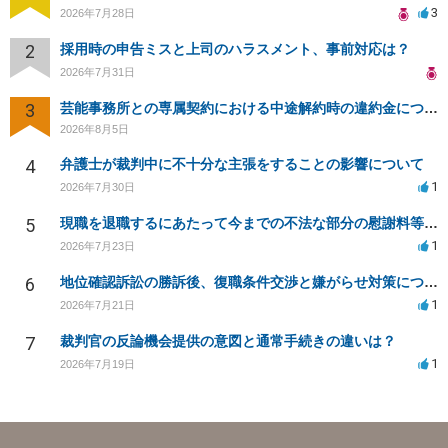
3
2026年7月28日
2
採用時の申告ミスと上司のハラスメント、事前対応は？
2026年7月31日
3
芸能事務所との専属契約における中途解約時の違約金について相談したいです
2026年8月5日
4
弁護士が裁判中に不十分な主張をすることの影響について
1
2026年7月30日
5
現職を退職するにあたって今までの不法な部分の慰謝料等は請求できるのか。
1
2026年7月23日
6
地位確認訴訟の勝訴後、復職条件交渉と嫌がらせ対策について
1
2026年7月21日
7
裁判官の反論機会提供の意図と通常手続きの違いは？
1
2026年7月19日