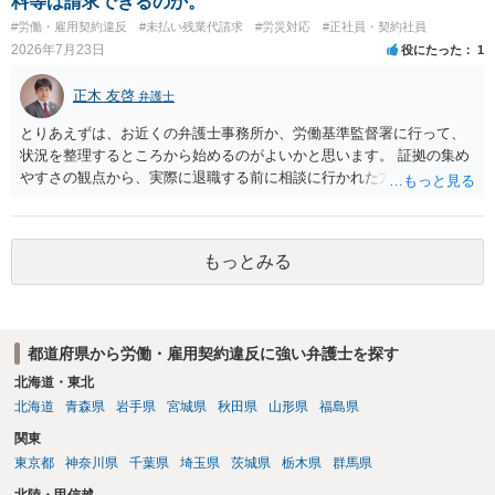
料等は請求できるのか。
です。 あるいは、懲戒があったことを社内で周知される手続があるの
#労働・雇用契約違反
#未払い残業代請求
#労災対応
#正社員・契約社員
ならば、それにより軽微ながら回復はできるかもしれません。 さらに
2026年7月23日
役にたった
1
個人としても、相手に対してプライバシー侵害等に基づく損害賠償
（慰謝料）を請求する選択肢がありえます（ただし、金額は多額にな
正木 友啓
弁護士
らない可能性があります。）。
とりあえずは、お近くの弁護士事務所か、労働基準監督署に行って、
状況を整理するところから始めるのがよいかと思います。 証拠の集め
やすさの観点から、実際に退職する前に相談に行かれた方がよいかと
思います
もっとみる
都道府県から労働・雇用契約違反に強い弁護士を探す
北海道・東北
北海道
青森県
岩手県
宮城県
秋田県
山形県
福島県
関東
東京都
神奈川県
千葉県
埼玉県
茨城県
栃木県
群馬県