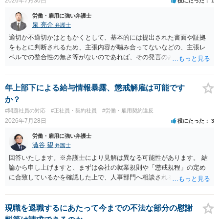
2026年7月30日
役にたった
1
の重大な契約違反がある場合は、実損害の範囲で請求される可能性は
あります。
労働・雇用に強い弁護士
泉 亮介
弁護士
適切か不適切かはともかくとして、基本的には提出された書面や証拠
をもとに判断されるため、主張内容が噛み合ってないなどの、主張レ
ベルでの整合性の無さ等がないのであれば、その発言のみで大きく不
利になるということはないように思われます。
年上部下による給与情報暴露、懲戒解雇は可能です
か？
#問題社員の対応
#正社員・契約社員
#労働・雇用契約違反
2026年7月28日
役にたった
3
労働・雇用に強い弁護士
澁谷 望
弁護士
回答いたします。※弁護士により見解は異なる可能性があります。 結
論から申し上げますと、まずは会社の就業規則や「懲戒規程」の定め
に合致しているかを確認した上で、人事部門へ相談されることが最優
先となります。 その上で、いきなりの懲戒解雇は法的ハードルが高い
ものの、重い懲戒処分の対象には十分なり得ます。 名誉や評価の回復
については、会社側に「部下の不正行為による情報漏洩」と正式に認
現職を退職するにあたって今までの不法な部分の慰謝
定させ、誤認した他部署への適切なフォローや周知を求めるのが有効