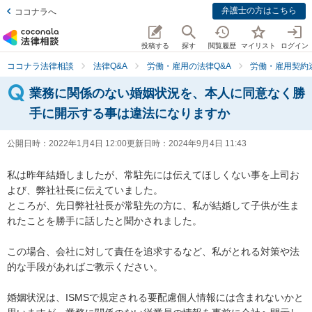
弁護士の方はこちら
ココナラへ
投稿する
探す
閲覧履歴
マイリスト
ログイン
ココナラ法律相談
法律Q&A
労働・雇用の法律Q&A
労働・雇用契約
業務に関係のない婚姻状況を、本人に同意なく勝
手に開示する事は違法になりますか
公開日時：
2022年1月4日 12:00
更新日時：
2024年9月4日 11:43
私は昨年結婚しましたが、常駐先には伝えてほしくない事を上司お
よび、弊社社長に伝えていました。

ところが、先日弊社社長が常駐先の方に、私が結婚して子供が生ま
れたことを勝手に話したと聞かされました。

この場合、会社に対して責任を追求するなど、私がとれる対策や法
的な手段があればご教示ください。

婚姻状況は、ISMSで規定される要配慮個人情報には含まれないかと