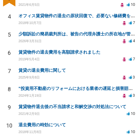
10
2021年6月5日
4
オフィス賃貸物件の退去の原状回復で、必要ない修繕費を請求されている
7
2018年10月7日
5
少額訴訟の簡易裁判所は、被告の代理弁護士の所在地が管轄になりますか？
4
2026年3月31日
6
賃貸物件の退去費用を高額請求されました
7
2019年5月4日
7
賃貸の退去費用に関して
3
2025年9月8日
8
"投資用不動産のリフォームにおける業者の遅延と損害賠償請求について"
3
2024年1月19日
9
賃貸物件退去後の不当請求と和解交渉の対処法について
10
2021年2月9日
10
退去費用の時効について
10
2018年11月8日