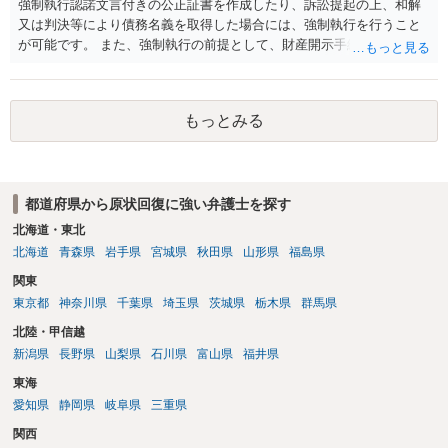
強制執行認諾文言付きの公正証書を作成したり、訴訟提起の上、和解
又は判決等により債務名義を取得した場合には、強制執行を行うこと
が可能です。 また、強制執行の前提として、財産開示手続や第三者か
らの情報取得手続等により、財産調査を行うことも考えられます。 も
っとも、実際に回収できるかは相手方の資力次第です。 そのため、相
手方に差押え可能な財産が存在しない場合には、現実的には回収が困
もっとみる
難となります。
都道府県から原状回復に強い弁護士を探す
北海道・東北
北海道
青森県
岩手県
宮城県
秋田県
山形県
福島県
関東
東京都
神奈川県
千葉県
埼玉県
茨城県
栃木県
群馬県
北陸・甲信越
新潟県
長野県
山梨県
石川県
富山県
福井県
東海
愛知県
静岡県
岐阜県
三重県
関西