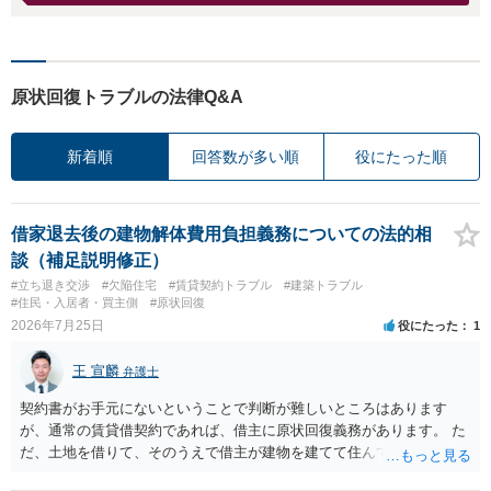
原状回復トラブルの法律Q&A
新着順
回答数が多い順
役にたった順
借家退去後の建物解体費用負担義務についての法的相
談（補足説明修正）
#立ち退き交渉
#欠陥住宅
#賃貸契約トラブル
#建築トラブル
#住民・入居者・買主側
#原状回復
2026年7月25日
役にたった
1
王 宣麟
弁護士
契約書がお手元にないということで判断が難しいところはあります
が、通常の賃貸借契約であれば、借主に原状回復義務があります。 た
だ、土地を借りて、そのうえで借主が建物を建てて住んでいたケース
とは異なり、地付き一戸建て住宅（貸主所有）自体を賃借していたの