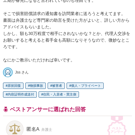
工期が春先になると言われているのも理由です。

そこで損害賠償請求の通知書を訪問業者に送ろうと考えてます。

書面は弁護士など専門家の助言を受けた方がよいと、詳しい方から
アドバイスもらいました。

しかし、額も30万程度で相手にされないかな？とか、代理人交渉を
お願いすると考えると着手金も高額になりそうなので、微妙なとこ
ろです。

なにかご教示いただければ幸いです。
Jss さん
原状回復
物損事故
被害者
個人・プライベート
内容証明作成送付
住民・入居者・買主側
ベストアンサーに選ばれた回答
匿名A
弁護士