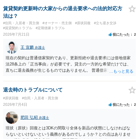
であれば、建物を収去して土地を明渡す義務は原則生じないはずで
す。 その後、建物を平屋に立て替えた場合であっても、貸主の承諾を
賃貸契約更新時の大家からの退去要求への法的対応方
得ているのであれば、単純に費用を捻出した側に平屋の所有権が帰属
法は？
する、という話になるわけでもないように思います。 そのため、現
#住民・入居者・買主側
#オーナー・売主側
#原状回復
#立ち退き交渉
状、解体費用を負担することが明確な案件ではないため、まずは相手
#賃貸契約トラブル
#定期借家トラブル
に請求の根拠（なぜ当方が平屋の解体費用を負担しなければならない
2026年7月21日
役にたった
2
のか）を確認されてみてはいかがでしょうか。
王 宣麟
弁護士
現在の契約は普通借家契約であり、更新拒絶や退去要求には借地借家
法28条上の「正当事由」が必要です。貸主の一方的な希望だけでは、
直ちに退去義務が生じるものではありません。 普通借家契約から定期
借家契約への切り替えは、既存の普通借家契約を合意解約したうえで
新たな定期借家契約を締結する形になりますが、これは任意の合意が
前提であり、借主が同意しなければ成立しません。 12年間の居住実
退去時のトラブルについて
績、子どもの学校や地域とのつながり、転居費用の準備が困難な事情
#原状回復
#住民・入居者・買主側
などは、借主側の強い居住継続の必要性として正当事由判断において
2026年7月4日
役にたった
2
重視される要素ですので、貸主側にかなり具体的な事情と立退料など
がない限り、更新拒絶が認められるハードルは一般的に高いと考えら
肥田 弘昭
弁護士
れます。 建物が未登記であること自体は、賃貸借契約の有効性を直ち
に否定するものではなく、引渡しがされていれば賃貸借の効力は原則
現状（原状）回復とは3DKの間取り全体を新品の状態にしなければな
有効とされています。 今後の交渉では、①現在は普通借家契約が継続
らないといけないという義務があるのでしょうか？との点はありませ
しており定期借家への変更に合意していないこと、②貸主側の事情