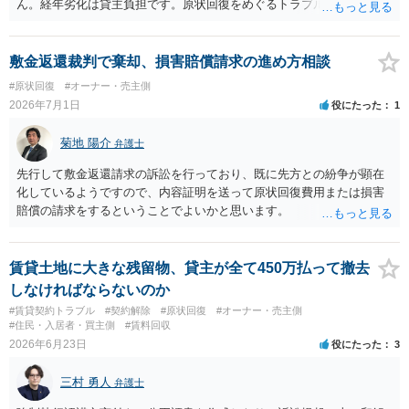
ん。経年劣化は貸主負担です。原状回復をめぐるトラブルとガイドラ
（誰が所有者で誰が実際に住む予定か等）を具体的に書面で説明して
インを国交省が出していますのでご参考にしてください。
ほしいこと、③自分たちの居住継続の必要性を丁寧に伝えること、を
基本方針としたうえで、仮に一定時期の退去を検討する場合には、立
敷金返還裁判で棄却、損害賠償請求の進め方相談
退料・引越費用・原状回復費用負担などの条件を明確にした書面を作
#原状回復
#オーナー・売主側
成することが重要です。 契約書では、更新条項・解除条項・期間の定
2026年7月1日
役にたった
1
め・定期借家に関する記載の有無、これまでの更新時の合意内容
（「今回で最後」などの文言）が、借主不利な特約として無効になり
菊地 陽介
得るかどうかも含めて検討ポイントになりますので、署名押印前に内
弁護士
容を十分に確認し、不明点は弁護士に相談することをおすすめしま
先行して敷金返還請求の訴訟を行っており、既に先方との紛争が顕在
す。
化しているようですので、内容証明を送って原状回復費用または損害
賠償の請求をするということでよいかと思います。
賃貸土地に大きな残留物、貸主が全て450万払って撤去
しなければならないのか
#賃貸契約トラブル
#契約解除
#原状回復
#オーナー・売主側
#住民・入居者・買主側
#賃料回収
2026年6月23日
役にたった
3
三村 勇人
弁護士