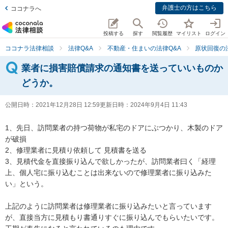
弁護士の方はこちら
ココナラへ
投稿する
探す
閲覧履歴
マイリスト
ログイン
ココナラ法律相談
法律Q&A
不動産・住まいの法律Q&A
原状回復の
業者に損害賠償請求の通知書を送っていいものか
どうか。
公開日時：
2021年12月28日 12:59
更新日時：
2024年9月4日 11:43
1、先日、訪問業者の持つ荷物が私宅のドアにぶつかり、木製のドア
が破損

2、修理業者に見積り依頼して 見積書を送る

3、見積代金を直接振り込んで欲しかったが、訪問業者曰く「経理
上、個人宅に振り込むことは出来ないので修理業者に振り込みた
い」という。

上記のように訪問業者は修理業者に振り込みたいと言っています
が、直接当方に見積もり書通りすぐに振り込んでもらいたいです。