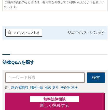
ご自身の責任のもと適法性・有用性を考慮してご利用いただくようお願いい
たします。
1人が
マイリストしています
マイリストに入れる
法律Q&Aを探す
検索
例）
離婚 慰謝料
誹謗中傷
相続 遺産
著作物 違法
無料法律相談
新しく投稿する