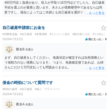
400万円近く負債があり、収入が手取り16万円ほどでしたら、自己破産
手続を選ぶのが最善と思います。夫さんが債務整理中であるならば尚
更ですし、場合によってはご夫婦とも自己破産を選択する方法もある
と思います。
自己破産申請前にお金を
#消費者金融
#自己破産
#多重債務
#クレジット会社
#銀行借り入れ
#リボ払い
2026年7月22日
役にたった
8
匿名B
弁護士
まず、自己破産をしてください。 免責決定が確定すれば自然債務とい
う強制力のない債務になります。 つまり、免責確定後であれば、お姉
さんにだけ２万円支払っても問題ありません。
借金の時効について質問です
#時効の援用
#自己破産
#個人・プライベート
2026年7月18日
役にたった
2
匿名A
弁護士