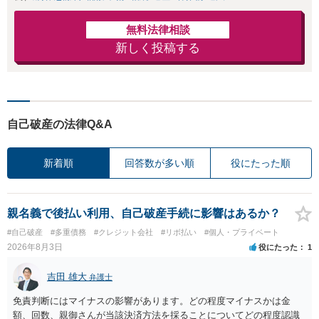
無料法律相談
新しく投稿する
自己破産の法律Q&A
新着順
回答数が多い順
役にたった順
親名義で後払い利用、自己破産手続に影響はあるか？
#自己破産
#多重債務
#クレジット会社
#リボ払い
#個人・プライベート
2026年8月3日
役にたった
1
吉田 雄大
弁護士
免責判断にはマイナスの影響があります。どの程度マイナスかは金
額、回数、親御さんが当該決済方法を採ることについてどの程度認識