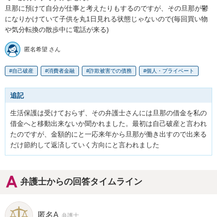
旦那に預けて自分が仕事と考えたりもするのですが、その旦那が鬱
になりかけていて子供を丸1日見れる状態じゃないので(毎回買い物
や気分転換の散歩中に電話が来る)
匿名希望 さん
自己破産
消費者金融
詐欺被害での債務
個人・プライベート
追記
生活保護は受けておらず、その弁護士さんには旦那の借金を私の
借金へと移動出来ないか聞かれました。最初は自己破産と言われ
たのですが、金額的にと一応来年から旦那が働き出すので出来る
だけ節約して返済していく方向にと言われました
弁護士からの回答タイムライン
匿名A
弁護士