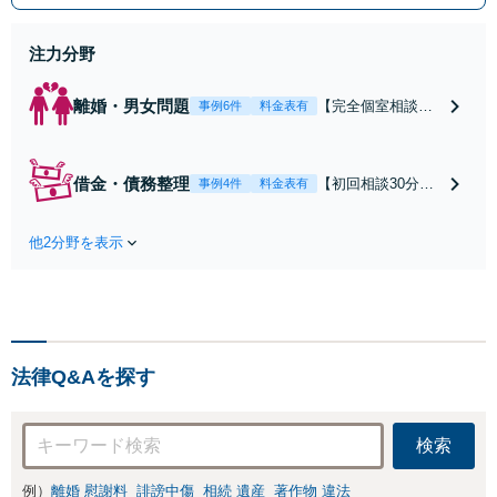
成】ご依頼人様にとって良い結果に
なるよう親身にご対応致します。
注力分野
離婚・男女問題
【完全個室相談】
事例6件
料金表有
離婚・DV・モラハ
ラなど男女問題の
あらゆるトラブル
借金・債務整理
【初回相談30分無
事例4件
料金表有
を解決に導きま
料】【法テラス
す。まずは丁寧に
可】自己破産・任
お話を伺いなが
他2分野を表示
意整理・民事再生
ら、離婚などのお
など幅広くご提案
悩みに寄り添い、
できます。仮想通
ご依頼者の再出発
貨や投資詐欺が原
をお手伝い致しま
因の借金もご相談
す。
ください【完全個
法律Q&Aを探す
室】
検索
例）
離婚 慰謝料
誹謗中傷
相続 遺産
著作物 違法