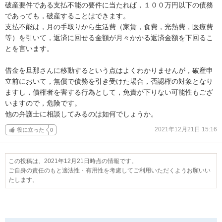
破産要件である支払不能の要件に当たれば，１００万円以下の債務
であっても，破産することはできます。

支払不能は，月の手取りから生活費（家賃，食費，光熱費，医療費
等）を引いて，返済に回せる金額が月々かかる返済金額を下回るこ
とを言います。

借金を旦那さんに移動するという点はよくわかりませんが，破産申
立前において，無償で債務を引き受けた場合，否認権の対象となり
ますし，債権者を害する行為として，免責が下りない可能性もござ
いますので，危険です。

他の弁護士に相談してみるのは如何でしょうか。
2021年12月21日 15:16
役に立った
0
この投稿は、2021年12月21日時点の情報です。
ご自身の責任のもと適法性・有用性を考慮してご利用いただくようお願いい
たします。