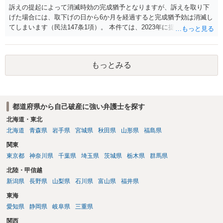
訴えの提起によって消滅時効の完成猶予となりますが、訴えを取り下
げた場合には、取下げの日から6か月を経過すると完成猶予効は消滅し
てしまいます（民法147条1項）。 本件ては、2023年に提訴された債権
者については時効の更新はなされておらず、2026年5月に提訴された債
権者については取下げ日から6か月以内に再提訴しなければやはり時効
は更新しないことになります。ただし、消滅時効の起算点は、不払い
もっとみる
日ではなく期限の利益喪失日（通常は所定の分割の支払期日から1～2
か月程度経過しても支払いがなければ一括返済可能という契約になっ
ている）ですので、時効期間の経過が2027年1月であるとは限りません
（3月や4月といった可能性がある）。
都道府県から自己破産に強い弁護士を探す
北海道・東北
北海道
青森県
岩手県
宮城県
秋田県
山形県
福島県
関東
東京都
神奈川県
千葉県
埼玉県
茨城県
栃木県
群馬県
北陸・甲信越
新潟県
長野県
山梨県
石川県
富山県
福井県
東海
愛知県
静岡県
岐阜県
三重県
関西