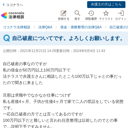
弁護士の方はこちら
ココナラへ
投稿する
探す
閲覧履歴
マイリスト
ログイン
ココナラ法律相談
法律Q&A
借金・債務整理の法律Q&A
自己破産の
自己破産についてです。よろしくお願いします。
公開日時：
2021年12月21日 14:28
更新日時：
2024年9月4日 11:43
自己破産の事なのですが

私の借金が50万円以上100万円以下で

法テラスで弁護士さんに相談したところ100万以下じゃとの事だっ
たので聞きに来ました

旦那は求職中でなかなか仕事につけず

私も産後4ヶ月、子供が生後4ヶ月で家で二人の世話をしている状態
です。

一応自己破産の方でとは言ってあるのですが

100万円以下だと難しいと言われ任意整理は以前したのでとの事
で…説明下手ですみません。
