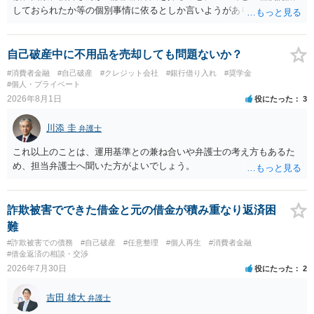
しておられたか等の個別事情に依るとしか言いようがありません。 と
もあれ、依頼しておられる弁護士さんに直ちに具体的状況をお伝えに
なって相談し、善後策を考えることをお勧めします。
自己破産中に不用品を売却しても問題ないか？
#消費者金融
#自己破産
#クレジット会社
#銀行借り入れ
#奨学金
#個人・プライベート
2026年8月1日
役にたった
3
川添 圭
弁護士
これ以上のことは、運用基準との兼ね合いや弁護士の考え方もあるた
め、担当弁護士へ聞いた方がよいでしょう。
詐欺被害でできた借金と元の借金が積み重なり返済困
難
#詐欺被害での債務
#自己破産
#任意整理
#個人再生
#消費者金融
#借金返済の相談・交渉
2026年7月30日
役にたった
2
吉田 雄大
弁護士