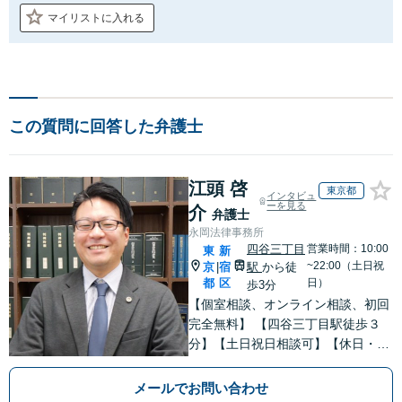
マイリストに入れる
この質問に回答した弁護士
江頭 啓
東京都
インタビュ
ーを見る
介
弁護士
永岡法律事務所
四谷三丁目
営業時間：10:00
東
新
~22:00（土日祝
京
宿
駅
から徒
|
都
区
日）
歩3分
【個室相談、オンライン相談、初回
完全無料】 【四谷三丁目駅徒歩３
分】【土日祝日相談可】【休日・夜
間相談可】【婚前契約書作成】【Ｌ
ＧＢＴパートナーシップ契約書作
メールでお問い合わせ