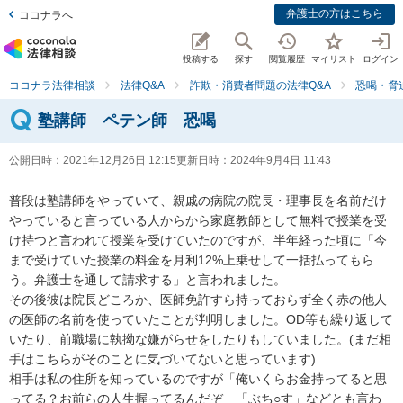
弁護士の方はこちら
ココナラへ
投稿する
探す
閲覧履歴
マイリスト
ログイン
ココナラ法律相談
法律Q&A
詐欺・消費者問題の法律Q&A
恐喝・脅
塾講師 ペテン師 恐喝
公開日時：
2021年12月26日 12:15
更新日時：
2024年9月4日 11:43
普段は塾講師をやっていて、親戚の病院の院長・理事長を名前だけ
やっていると言っている人からから家庭教師として無料で授業を受
け持つと言われて授業を受けていたのですが、半年経った頃に「今
まで受けていた授業の料金を月利12%上乗せして一括払ってもら
う。弁護士を通して請求する」と言われました。

その後彼は院長どころか、医師免許すら持っておらず全く赤の他人
の医師の名前を使っていたことが判明しました。OD等も繰り返して
いたり、前職場に執拗な嫌がらせをしたりもしていました。(まだ相
手はこちらがそのことに気づいてないと思っています)

相手は私の住所を知っているのですが「俺いくらお金持ってると思
ってる？お前らの人生握ってるんだぞ」「ぶち○す」などとも言わ