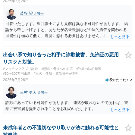
2026年7月28日
澁谷 望
弁護士
回答いたします。※弁護士により見解は異なる可能性があります。 結
論から申し上げますと、あなたが名誉毀損などの法的責任を問われる
可能性は極めて低く、過度に恐れる必要はありません。相手の行為こ
そが恐喝や脅迫にあたる悪質な手口です。相手がブロックしてきたの
は警察の介入を恐れて逃げた可能性が高いと考えられます。 今後の具
体的な対応は以下の通りです。 ・相手の要求は無視する（1対1のやり
出会い系で知り合った相手に詐欺被害、免許証の悪用
取りで「詐欺か」と聞いただけで名誉毀損は成立しません） ・マイナ
リスクと対策。
ンバー総合フリーダイヤルへ連絡し、カードの一時停止と再発行手続
#マッチングアプリ詐欺
#恐喝・脅迫への対応
#詐欺の法的措置
きを行う ・万が一に備え、会社には「個人情報を悪用されたトラブル
#50〜100万円未満
#本名・住所・電話番号が不明
に巻き込まれた」と事前伝えておく すでに警察へ相談済みとのことで
2026年7月26日
役にたった
2
すので、今後別のアカウントから連絡が来ても一切応じず、警察へ追
加の報告を行ってください。
三村 勇人
弁護士
詐欺にあっている可能性があります。 連絡が取れないのであれば、警
察に被害届を提出されることをお勧めいたします。
未成年者との不適切なやり取りが法に触れる可能性と
対処法