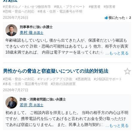
#児童ポルノ・わいせつ物頒布等
#個人・プライベート
#被害者
#加害者
#恐喝・脅迫への対応
#本名・住所・電話番号が不明
2026年7月26日
役にたった
2
刑事事件に強い弁護士
奥村 徹
弁護士
年齢確認もしていないし 後から出てきた人が、保護者だという確認も
できないので 詐欺・恐喝の可能性はあるでしょう 他方、相手方が真実
18歳未満であれば、 内容は電子マナーを送ってくれたら自慰行為など
の動画を要望通りに撮って送るよと言ったやりとりでした。 自分は動
画の尺は10分ほど、服を着たままで胸を触って欲しい、などの要望を
して、要求された金額(1000円程度)の電子マネーを送信してしまいま
男性からの脅迫と窃盗疑いについての法的対処法
した。 そこから、撮影するまで暇なので顔の雰囲気の写真を交換して
#恐喝・脅迫への対応
#マッチングアプリ詐欺
#悪徳商法
#少額訴訟サポート
欲しい、住んでいる都道府県と区を教えてと言われたので教えたりと
#本名・住所・電話番号が不明
#詐欺の法的措置
言ったやり取りをしていました。 というやりとりは、青少年条例違反
2026年7月27日
（わいせつ行為）の疑いがあります。18歳未満と知らなくても処罰可
詐欺・消費者問題に強い弁護士
能です。
若井 亮
弁護士
初めまして。 ご相談内容を拝見しました。 当時の相手方の内心は不明
ですが、携帯電話代を払ってあげると言われてお金を受け取っただけ
であれば窃盗になりません。 また、民事上も贈与契約に該当すると思
われるところ、返済の義務はありません。 これ以上のやり取りをせ