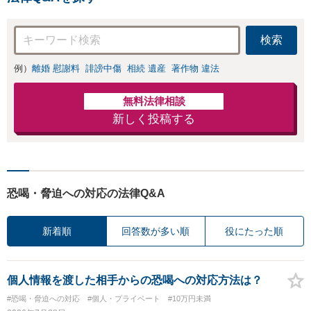
検索
例）
離婚 慰謝料
誹謗中傷
相続 遺産
著作物 違法
無料法律相談
新しく投稿する
恐喝・脅迫への対応の法律Q&A
新着順
回答数が多い順
役にたった順
個人情報を渡した相手からの恐喝への対応方法は？
#恐喝・脅迫への対応
#個人・プライベート
#10万円未満