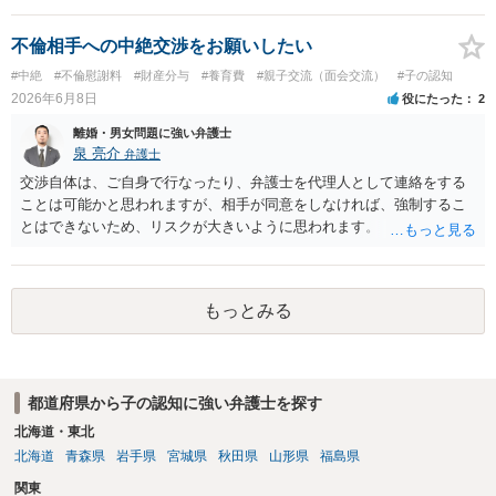
的な金額はわかりません。 例えば、育児中ということで相手女性が働
いていない場合は、年収がゼロか、 年収が１００万円ほどかる前提で
不倫相手への中絶交渉をお願いしたい
算定することがありますが、 いずれも、月額養育費は４万円から６万
#中絶
#不倫慰謝料
#財産分与
#養育費
#親子交流（面会交流）
#子の認知
円の範囲になると思われます（年収ゼロとすると６万円に近づき、年
2026年6月8日
役にたった
2
収１００万円とすると４万円に近づく感じです。）。 （息子さんの支
出を考慮して養育費を決めることは通常はありませんのでご注意くだ
離婚・男女問題に強い弁護士
さい。） ２ マンション等の権利について 相手の言い分はおそらく、
泉 亮介
弁護士
財産分与をしたいということだと思われます。 原則として、財産分与
交渉自体は、ご自身で行なったり、弁護士を代理人として連絡をする
は、結婚した後に離婚した場合、 結婚期間中に築いた財産を、原則と
ことは可能かと思われますが、相手が同意をしなければ、強制するこ
して半分ずつ分けるものですから、 結婚していない場合は、財産分与
とはできないため、リスクが大きいように思われます。
の必要はありません。 婚約解消の場合は、財産分与は認められませ
ん。 ただ、内縁関係にあって、それを解消した場合は、財産分与が認
められます。 仮に財産分与が必要だとしても （ご記載の内容だけでは
判断できませんがおそらく財産分与が必要な可能性は低いと思います
もっとみる
が。）、 財産分与は、その同居期間について認められるものですの
で、 財産分与の対象となる財産は、わずかだと思われます。 （マンシ
ョンを例にとると、マンション自体が財産分与の対象になるのではな
く、 マンションの価値と残ローンの差額が財産分与の対象になり得ま
都道府県から子の認知に強い弁護士を探す
す。） （なお、財産分与が問題になるとしても、例えば、自動車を息
北海道・東北
子さんがそれまでの貯金で購入した場合は、 そもそも、財産分与の対
北海道
青森県
岩手県
宮城県
秋田県
山形県
福島県
象にはなりません。） ３ 裁判になった場合にどうすべきか 養育費や
財産分与に争いがある場合は、調停・審判になりますが、 その場合
関東