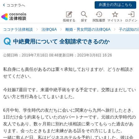
弁護士の方はこちら
ココナラへ
投稿する
探す
閲覧履歴
マイリスト
ログイン
ココナラ法律相談
法律Q&A
離婚・男女問題の法律Q&A
子の認知の
中絶費用について 全額請求できるのか
公開日時：
2019年7月18日 08:48
更新日時：
2023年3月8日 16:26
私自身にも責任があるのは重々承知しておりますが、どうか相談さ
せてください。

今妊娠7週目です。来週中絶手術をする予定です。交際はまだしてい
ない方と性行為をしてしまいました。

6月中旬、学生時代の友だちに会いに関東から九州へ旅行したとき、
1日だけ会う約束をしていたのがパートナーです。元彼の大学時代の
友人でもあり、数ヶ月前に別れた頃相談に乗ってもらった過去があ
ります。会ったときもまだ未練がある話をその方にしました。

一緒に飲んだ日、私はビジネスホテルを予約していました。彼は会