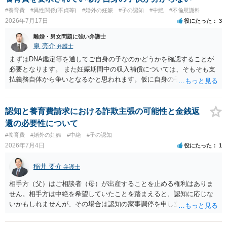
#養育費
#異性関係(不貞等)
#婚外の妊娠
#子の認知
#中絶
#不倫慰謝料
2026年7月17日
役にたった
3
離婚・男女問題に強い弁護士
泉 亮介
弁護士
まずはDNA鑑定等を通してご自身の子なのかどうかを確認することが
必要となります。 また妊娠期間中の収入補償については、そもそも支
払義務自体から争いとなるかと思われます。仮に自身の子であったと
して、そのことから当然に補償義務が発生するものではありません。
相手に弁護士がついているということであれば、依頼をするかしない
かは別として一度ご自身も個別に弁護士に相談をされたほうが良いで
認知と養育費請求における詐欺主張の可能性と金銭返
しょう。
還の必要性について
#養育費
#婚外の妊娠
#中絶
#子の認知
2026年7月4日
役にたった
1
稲井 要介
弁護士
相手方（父）はご相談者（母）が出産することを止める権利はありま
せん。相手方は中絶を希望していたことを踏まえると、認知に応じな
いかもしれませんが、その場合は認知の家事調停を申し立てることに
なります。ただ、中絶費用は、中絶しなかったので、本来的には相手
方に返還すべきものです。