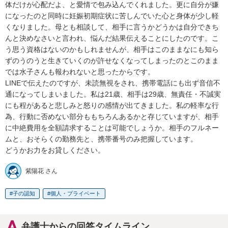
体だけが心配だよ、と愛情で包み込んでくれました。更に自分が嫌
になったのと同時に妊娠初期症状に苦しんでいた心と身体が少し軽
くなりました。母とも相談して、相手に言うかどうかは自分できち
んと決めなさいと言われ、悩んだ結果伝えることにしたのです。こ
う思う資格はないのかもしれませんが、相手はこのままなにも知ら
ずのうのうと生きていくのが許せなくなってしまったのとこのまま
では水子さんも報われないと思ったからです。

LINEで伝えたのですが、未読無視をされ、携帯電話にも出ず音信不
通になってしまいました。私は21歳、相手は29歳、無責任・不誠実
にも程があると悲しみと怒りの感情が出てきました。私の軽率な行
為、行動に否めない部分ももちろんあるかと存じていますが、相手
に中絶費用を全額請求することは可能でしょうか。相手のフルネー
ムと、おそらくの勤務先と、携帯番号のみ把握しています。

どうかお力をお貸しください。
紫陽花 さん
子の認知
個人・プライベート
弁護士からの回答タイムライン