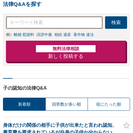
法律Q&Aを探す
検索
例）
離婚 慰謝料
誹謗中傷
相続 遺産
著作物 違法
無料法律相談
新しく投稿する
子の認知の法律Q&A
新着順
回答数が多い順
役にたった順
身体だけの関係の相手に子供が出来たと言われ認知、
養育費を要求されているが自身の子供か分からない