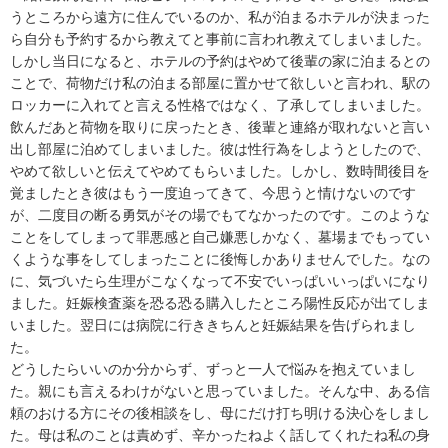
うところから遠方に住んでいるのか、私が泊まるホテルが決まった
ら自分も予約するから教えてと事前に言われ教えてしまいました。
しかし当日になると、ホテルの予約はやめて後輩の家に泊まるとの
ことで、荷物だけ私の泊まる部屋に置かせて欲しいと言われ、駅の
ロッカーに入れてと言える性格ではなく、了承してしまいました。
飲んだあと荷物を取りに戻ったとき、後輩と連絡が取れないと言い
出し部屋に泊めてしまいました。彼は性行為をしようとしたので、
やめて欲しいと伝えてやめてもらいました。しかし、数時間後目を
覚ましたとき彼はもう一度迫ってきて、今思うと情けないのです
が、二度目の断る勇気がその場でもてなかったのです。このような
ことをしてしまって罪悪感と自己嫌悪しかなく、墓場までもってい
くような事をしてしまったことに後悔しかありませんでした。なの
に、気づいたら生理がこなくなって不安でいっぱいいっぱいになり
ました。妊娠検査薬を恐る恐る購入したところ陽性反応が出てしま
いました。翌日には病院に行ききちんと妊娠結果を告げられまし
た。

どうしたらいいのか分からず、ずっと一人で悩みを抱えていまし
た。親にも言えるわけがないと思っていました。そんな中、ある信
頼のおける方にその後相談をし、母にだけ打ち明ける決心をしまし
た。母は私のことは責めず、辛かったねよく話してくれたね私の身