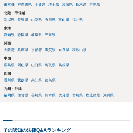
は、弁護士にご依頼になり、必要な主張をしていくといいですよ。 ご
東京都
神奈川県
千葉県
埼玉県
茨城県
栃木県
群馬県
質問に対する回答は以上ですが、可能であれば、ご依頼になるかは別
北陸・甲信越
にして、お近くの弁護士に直接相談されて、今後の対応についてアド
新潟県
長野県
山梨県
石川県
富山県
福井県
バイスを求めることをおすすめいたします。 ご参考にしていただけま
すと幸いです。
東海
愛知県
静岡県
岐阜県
三重県
関西
大阪府
兵庫県
京都府
滋賀県
奈良県
和歌山県
中国
広島県
岡山県
山口県
鳥取県
島根県
四国
香川県
愛媛県
高知県
徳島県
九州・沖縄
福岡県
佐賀県
長崎県
熊本県
大分県
宮崎県
鹿児島県
沖縄県
子の認知の法律Q&Aランキング