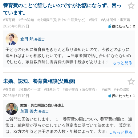
養育費のことで話したいのですがお話にならず、困っ
ています。
#養育費
#子の認知
#婚姻費用(別居中の生活費など)
#調停
#内縁関係・事実婚
2026年6月29日
役にたった
2
倉田 勲
弁護士
子どものために養育費をきちんと取り決めたいので、今後どのように
進めればよいか相談したいです。 →当事者間で話し合いにならないの
でしたら、家庭裁判所に養育費の調停手続きがありますので、そちら
をご利用ください。 調停手続きであれば調停委員が相手方と話をして
養育費の金額を決めるよう勧めてくれます。 仮に合意が成立しなけれ
ば裁判官が金額を判断する審判手続きに進みますので、金額は確実に
未婚、認知、養育費相談(父親側)
決まります。
#養育費
#性格の不一致
#財産分与
#親子交流（面会交流）
#裁判
#子の認知
2026年6月19日
役にたった
1
離婚・男女問題に強い弁護士
加藤 善大
弁護士
ご質問に回答いたします。 １ 養育費の額について 養育費の額は、通
常は、裁判所が明らかにしている算定表に基づいて決めます。 算定表
は、双方の年収とお子さまの人数・年齢によって、大まかな金額がわ
かる用になっていますので、 相手（女性）の年収がわからないと具体