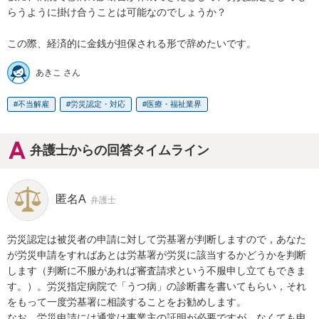
らうように掛け合うことは可能なのでしょうか？

この際、経済的に金銭が担保される形で辞めたいです。
あきこ さん
不当解雇
労災認定・対応
医療・福祉業界
弁護士からの回答タイムライン
匿名A
弁護士
労災認定は被災者の申請に対して労基署が判断しますので，あなた
が労災申請をすればあとは労基署が労災に該当するかどうかを判断
します（判断に不服があれば審査請求という不服申し立てもできま
す。）。労災指定病院で「うつ病」の診断書を書いてもらい，それ
をもって一度労基署に相談することをお勧めします。

なお，労災申請には通常は事業主の証明が必要ですが，なくても申