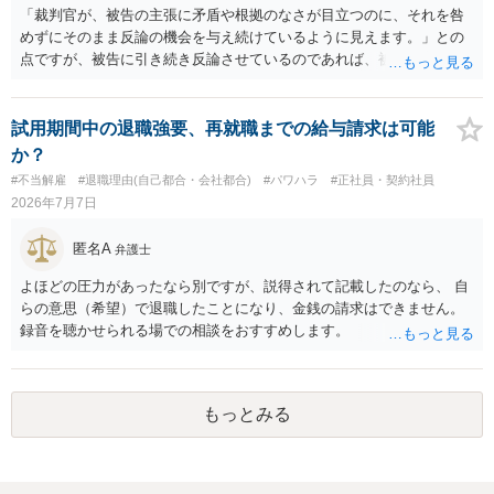
「裁判官が、被告の主張に矛盾や根拠のなさが目立つのに、それを咎
めずにそのまま反論の機会を与え続けているように見えます。」との
点ですが、被告に引き続き反論させているのであれば、被告の主張が
不十分な点が裁判官からしてもあるからかと思います。手続保障を尽
くしている場合があります。被告がこれ以上ありませんと言えば終わ
るかと思います。ご参考にしてください。
試用期間中の退職強要、再就職までの給与請求は可能
か？
#不当解雇
#退職理由(自己都合・会社都合)
#パワハラ
#正社員・契約社員
2026年7月7日
匿名A
弁護士
よほどの圧力があったなら別ですが、説得されて記載したのなら、 自
らの意思（希望）で退職したことになり、金銭の請求はできません。
録音を聴かせられる場での相談をおすすめします。
もっとみる