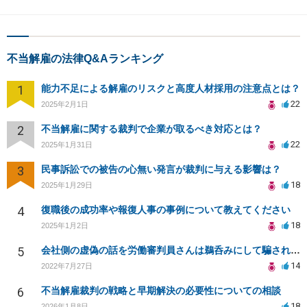
不当解雇の法律Q&Aランキング
1
能力不足による解雇のリスクと高度人材採用の注意点とは？
22
2025年2月1日
2
不当解雇に関する裁判で企業が取るべき対応とは？
22
2025年1月31日
3
民事訴訟での被告の心無い発言が裁判に与える影響は？
18
2025年1月29日
4
復職後の成功率や報復人事の事例について教えてください
18
2025年1月2日
5
会社側の虚偽の話を労働審判員さんは鵜呑みにして騙されてしまいました。
14
2022年7月27日
6
不当解雇裁判の戦略と早期解決の必要性についての相談
18
2026年1月8日