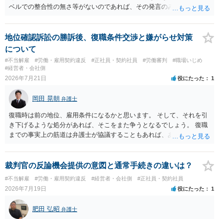
ベルでの整合性の無さ等がないのであれば、その発言のみで大きく不
利になるということはないように思われます。
地位確認訴訟の勝訴後、復職条件交渉と嫌がらせ対策
について
#不当解雇
#労働・雇用契約違反
#正社員・契約社員
#労働審判
#職場いじめ
#経営者・会社側
2026年7月21日
役にたった
1
岡田 晃朝
弁護士
復職時は前の地位、雇用条件になるかと思います。 そして、それを引
き下げるような処分があれば、そこをまた争うとなるでしょう。 復職
までの事実上の筋道は弁護士が協議することもあれば、あなたがご自
身で協議することもあります。 たいていは、訴訟判決までの依頼でし
ょうから、別途費用が発生することもありますが、出勤日時の設定く
らいならサービスでしてくれるかもしれません。
裁判官の反論機会提供の意図と通常手続きの違いは？
#不当解雇
#労働・雇用契約違反
#経営者・会社側
#正社員・契約社員
2026年7月19日
役にたった
1
肥田 弘昭
弁護士