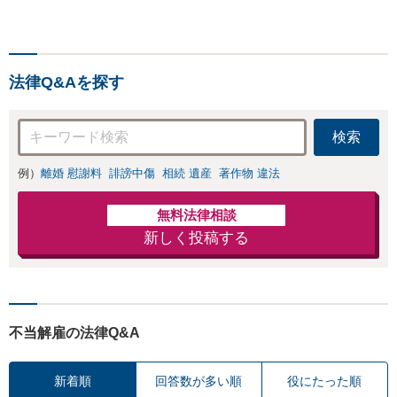
法律Q&Aを探す
検索
例）
離婚 慰謝料
誹謗中傷
相続 遺産
著作物 違法
無料法律相談
新しく投稿する
不当解雇の法律Q&A
新着順
回答数が多い順
役にたった順