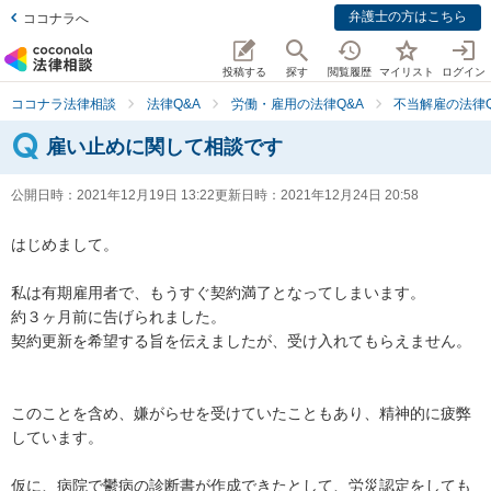
弁護士の方はこちら
ココナラへ
投稿する
探す
閲覧履歴
マイリスト
ログイン
ココナラ法律相談
法律Q&A
労働・雇用の法律Q&A
不当解雇の法律Q
雇い止めに関して相談です
公開日時：
2021年12月19日 13:22
更新日時：
2021年12月24日 20:58
はじめまして。

私は有期雇用者で、もうすぐ契約満了となってしまいます。

約３ヶ月前に告げられました。

契約更新を希望する旨を伝えましたが、受け入れてもらえません。

このことを含め、嫌がらせを受けていたこともあり、精神的に疲弊
しています。

仮に、病院で鬱病の診断書が作成できたとして、労災認定をしても