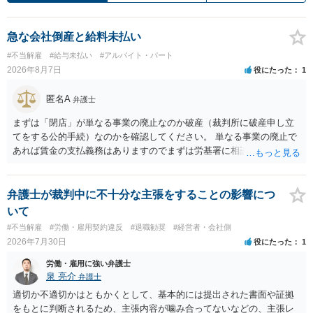
急な会社倒産と給料未払い
#不当解雇
#給与未払い
#アルバイト・パート
2026年8月7日
役にたった
1
匿名A
弁護士
まずは「閉店」が単なる事業の廃止なのか破産（裁判所に破産申し立
てをする公的手続）なのかを確認してください。 単なる事業の廃止で
あれば賃金の支払義務はありますのでまずは労基署に相談してくださ
い。破産申立てであれば破産手続きの中で破産管財人から（全額は難
しいかもしれませんが）賃金などの労働債権は他の債務より優先して
支払われます。ただし支払までにかなり時間がかかるでしょう。 さら
弁護士が裁判中に不十分な主張をすることの影響につ
に、「独立行政法人労働者健康安全機構 」という公的機関が未払賃金
いて
の立替事業を行っています。詳しくは、同機構の＜未払賃金立替払相
#不当解雇
#労働・雇用契約違反
#退職勧奨
#経営者・会社側
談コーナー＞ TEL 044-431-8663 相談時間：土日祝日を除く9:15～1
2026年7月30日
役にたった
1
7:00 に相談してみてください。同じように未払となった他の従業員の
方がいれば一緒に相談してみるといいでしょう。
労働・雇用に強い弁護士
泉 亮介
弁護士
適切か不適切かはともかくとして、基本的には提出された書面や証拠
をもとに判断されるため、主張内容が噛み合ってないなどの、主張レ