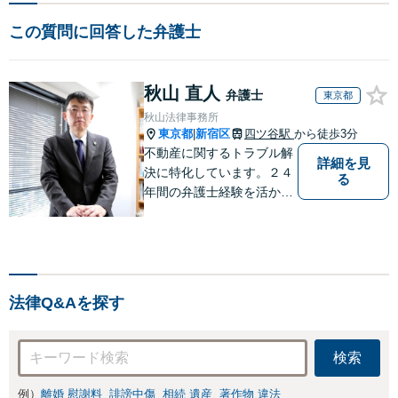
この質問に回答した弁護士
秋山 直人
弁護士
東京都
秋山法律事務所
東京都
新宿区
四ツ谷駅
から徒歩3分
|
不動産に関するトラブル解
詳細を見
決に特化しています。２４
る
年間の弁護士経験を活かし
ます。 【初回相談60分以
内11,000円（消費税別）】
不動産トラブル解決に特化
したサイト→http://fudosan
-lawyer-akiyama.com/
法律Q&Aを探す
検索
例）
離婚 慰謝料
誹謗中傷
相続 遺産
著作物 違法