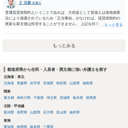
王 宣麟
弁護士
植え等で供養する「プランター葬」や、ペット霊園等への納骨を検討
されるのが確実かと思います。
普通賃貸借契約ということであれば、大前提として賃借人は借地借家
法により保護されているため「正当事由」がなければ、賃貸借契約の
更新を家主側は拒否することができません。 上記を拝見する限り、通
常どおり賃料を支払い続けている状況であれば、単に「部屋の内部を
定期確認させてもらないこと」が直ちに正当事由に当たるとは思えま
せんので、更新拒絶を拒否される方向性でよろしいかと存じます。 そ
もっとみる
の交渉の中で、一定の金銭をもらえれば退去には応じる旨交渉をして
みるのはいかがでしょうか。 過去に賃借人の許可なく無断で賃貸人が
入室する行為自体は不法行為となり、また刑事的にも住居侵入罪が成
立する可能性がありますので、これを理由に一定の金銭賠償を求める
都道府県から住民・入居者・買主側に強い弁護士を探す
のも一つでしょう。
北海道・東北
北海道
青森県
岩手県
宮城県
秋田県
山形県
福島県
関東
東京都
神奈川県
千葉県
埼玉県
茨城県
栃木県
群馬県
北陸・甲信越
新潟県
長野県
山梨県
石川県
富山県
福井県
東海
愛知県
静岡県
岐阜県
三重県