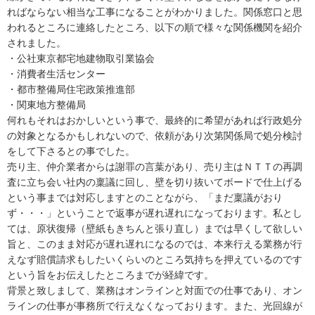
ればならない相当な工事になることがわかりました。関係窓口と思
われるところに連絡したところ、以下の順で様々な関係機関を紹介
されました。

・公社東京都宅地建物取引業協会

・消費者生活センター

・都市整備局住宅政策推進部

・関東地方整備局

何れもそれはおかしいという事で、最終的に希望があれば行政処分
の対象となるかもしれないので、依頼があり次第関係局で処分検討
をして下さるとの事でした。

売り主、仲介業者からは謝罪の言葉があり、売り主はＮＴＴの再調
査に立ち会い社内の稟議に回し、壁を切り抜いてボードで仕上げる
という事までは対応しますとのことながら、「まだ稟議がおり
ず・・・」ということで返事が遅れ遅れになっております。私とし
ては、原状復帰（壁紙もきちんと張り直し）までは早くして欲しい
旨と、このまま対応が遅れ遅れになるのでは、本来行える業務が行
えなず賠償請求もしたいくらいのところ気持ちを押えているのです
という旨をお伝えしたところまでが経緯です。

背景と致しまして、業務はオンラインと対面での仕事であり、オン
ラインの仕事が事務所で行えなくなっております。また、光回線が