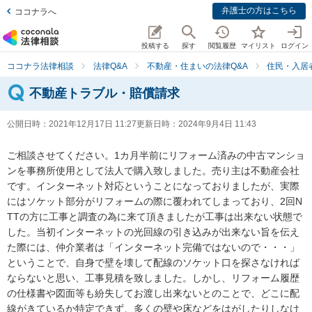
弁護士の方はこちら
ココナラへ
投稿する
探す
閲覧履歴
マイリスト
ログイン
ココナラ法律相談
法律Q&A
不動産・住まいの法律Q&A
住民・入居
不動産トラブル・賠償請求
公開日時：
2021年12月17日 11:27
更新日時：
2024年9月4日 11:43
ご相談させてください。1カ月半前にリフォーム済みの中古マンショ
ンを事務所使用として法人で購入致しました。売り主は不動産会社
です。インターネット対応ということになっておりましたが、実際
にはソケット部分がリフォームの際に覆われてしまっており、2回N
TTの方に工事と調査の為に来て頂きましたが工事は出来ない状態で
した。当初インターネットの光回線の引き込みが出来ない旨を伝え
た際には、仲介業者は「インターネット完備ではないので・・・」
ということで、自身で壁を壊して配線のソケット口を探さなければ
ならないと思い、工事見積を致しました。しかし、リフォーム履歴
の仕様書や図面等も紛失してお渡し出来ないとのことで、どこに配
線がきているか特定できず、多くの壁や床などをはがしたりしなけ