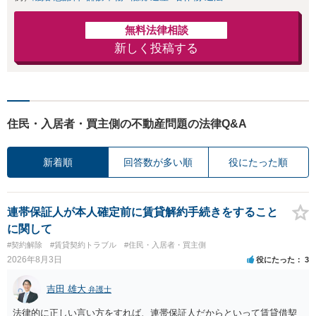
無料法律相談
新しく投稿する
住民・入居者・買主側の不動産問題の法律Q&A
新着順
回答数が多い順
役にたった順
連帯保証人が本人確定前に賃貸解約手続きをすること
に関して
#契約解除
#賃貸契約トラブル
#住民・入居者・買主側
2026年8月3日
役にたった
3
吉田 雄大
弁護士
法律的に正しい言い方をすれば、連帯保証人だからといって賃貸借契