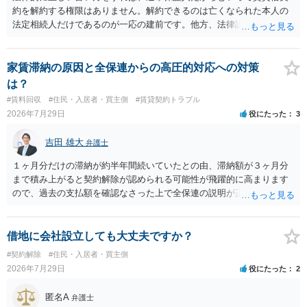
約を解約する権限はありません。解約できるのは亡くなられた本人の
法定相続人だけであるのが一応の建前です。他方、法律論はさてお
き、事実上であれ明渡が完了すれば賃貸人としてはそれ以上のことを
する動機づけがなくなります。 今回進められつつある手続はあくまで
も、建物を賃貸人に一日も早く明け渡すための便宜的方法として理解
家賃滞納の原因と全保連からの高圧的対応への対策
するのが良いと思います。またその方法で進めた方が、連帯保証人で
は？
あるお知り合いさんにとっても、自身の経済的負担を最小限に食い止
#賃料回収
#住民・入居者・買主側
#賃貸契約トラブル
められるため望ましいやり方だといえます。
2026年7月29日
役にたった
3
吉田 雄大
弁護士
１ヶ月分だけの滞納が約半年間続いていたとの由、滞納額が３ヶ月分
まで積み上がると契約解除が認められる可能性が飛躍的に高まります
ので、過去の支払額を確認なさった上で全保連の説明が正しければ、
全部又は一部を支払うのが最善の方法です。 約半年間も放置されてい
た理由は気になるところですが、中身のある返答は期待できないと思
います。
借地に会社設立しても大丈夫ですか？
#契約解除
#住民・入居者・買主側
2026年7月29日
役にたった
2
匿名A
弁護士