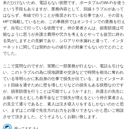
未だひけないため、電話もない状態です。ポータブルのWi-Fiを使う
という手段もありますが、業務内容として、回線トラブルがあって
はならず、有線で行うことが推奨されている仕事であり、その旨も
HPで掲載しているため、この事務所ではオンラインでの業務を行え
ず、自宅にて行っている状態です。仲介業者さんは、損害賠償は可
能なように思うが弁護士費用や労力を考えるとやっても徒労に終わ
る気がしますとの見解であり、シロアリや水漏れと違って、インタ
ーネットに関しては契約からの値引きの対象でもないのでとのこと
でした。

ここで質問なのですが、実際に一部業務が行えない、電話も引けな
い、このトラブルの為に現地調査や交渉などで時間を相当に奪われ
ている等明らかに私自身の仕事で損失が出ている、またインターネ
ット回線を通すために壁を壊したりなどの損失もある状態なのです
が、損害賠償を行うことは可能でしょうか？また、弁護士の先生に
お願いするとむしろ着手金などで損失が増えるという仲介業者さん
の見立て通りであると、素人は泣き寝入りをするしかないのかと思
い、まずはこの場で先生方のお力をお借りできないかと思いご相談
させて頂きました。どうぞよろしくお願い致します。
困ってます さん