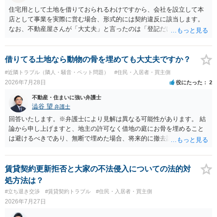
住宅用として土地を借りておられるわけですから、会社を設立して本
店として事業を実際に営む場合、形式的には契約違反に該当します。
なお、不動産屋さんが「大丈夫」と言ったのは「登記だけなら実務上
トラブルになることは少ない」という経験則に基づいたものと推測さ
れますが、これは法的な保証ではありません。 ただ、解除まで認めら
れるかどうかについては信頼関係が破壊されたかどうかで判断されま
借りてる土地なら動物の骨を埋めても大丈夫ですか？
すので、建物を事務所・店舗用に大きく改築する等までなさらない限
#近隣トラブル（隣人・騒音・ペット問題）
#住民・入居者・買主側
り、リスクはそれほど大きくないかもしれません。 しかしそれでも、
2026年7月28日
役にたった
2
大家さんが契約違反を口実に、将来の更新時に更新料の上乗せを要求
したり、立ち退きを迫る材料に使ったりする可能性は否定できませ
不動産・住まいに強い弁護士
ん。
澁谷 望
弁護士
回答いたします。※弁護士により見解は異なる可能性があります。 結
論から申し上げますと、地主の許可なく借地の庭にお骨を埋めること
は避けるべきであり、無断で埋めた場合、将来的に撤去請求や退去時
の損害賠償（原状回復費用）を求められるリスクがあります。 法律
上、自分のペットの遺骨を埋める行為自体は墓地埋葬法違反や不法投
棄には該当しないため、犯罪になるわけではありません。しかし、建
賃貸契約更新拒否と大家の不法侵入についての法的対
物の所有者は質問者様であっても、土地の所有権はあくまで地主にあ
処方法は？
ります。そのため、地主に無断でお骨を埋める行為は、他人の所有権
#立ち退き交渉
#賃貸契約トラブル
#住民・入居者・買主側
を侵害する行為や、借地人としての善管注意義務違反とみなされる可
2026年7月27日
能性が高いのが私見です。 どうしてもお近くで供養されたい場合は、
事前に地主へ相談して許可を得るか、土地に直接埋めずに大きめの鉢