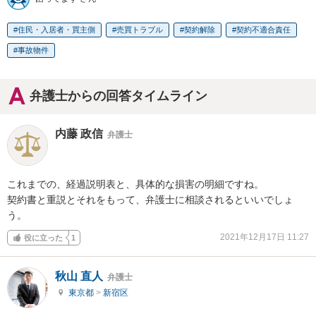
住民・入居者・買主側
売買トラブル
契約解除
契約不適合責任
事故物件
弁護士からの回答タイムライン
内藤 政信
弁護士
これまでの、経過説明表と、具体的な損害の明細ですね。

契約書と重説とそれをもって、弁護士に相談されるといいでしょ
う。
2021年12月17日 11:27
役に立った
1
秋山 直人
弁護士
東京都
>
新宿区