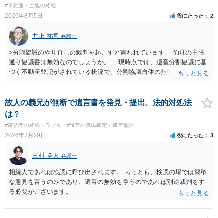
#不動産・土地の相続
2026年8月5日
役にたった
2
井上 祐司
弁護士
>分割協議のやり直しの裁判を起こすと言われています。 伯母の主張
通り協議書は無効なのでしょうか。 現時点では、遺産分割協議に基
づく不動産登記がされている状況で、分割協議自体の無効を裁判所が
認めたわけではないので、分割協議の効力に影響はありません。 先
方の訴訟の主張及び立証次第ですが、 ・御祖母様の認知能力に関する
医師の意見書、筆跡鑑定 が提出されればその効力が否定される可能性
故人の義兄が無断で遺言書を発見・提出、法的対処法
はありますが、 ・伯母様自身が分割協議に加わっていること ・御祖母
は？
様の意に反する遺産分割協議を行う実益が誰にあったかの立証が困難
#家族間の相続トラブル
#遺言の真偽鑑定・遺言無効
であること からすると、実際に遺産分割協議の効力が否定される可能
2026年7月29日
役にたった
3
性はそれほど高くない（立証のハードルは非常に高い）ということが
言えると思います。
三村 勇人
弁護士
相続人であれば検認に呼び出されます。 もっとも、検認の場では簡単
な意見を言うのみであり、遺言の無効を争うのであれば別途裁判をす
る必要がございます。