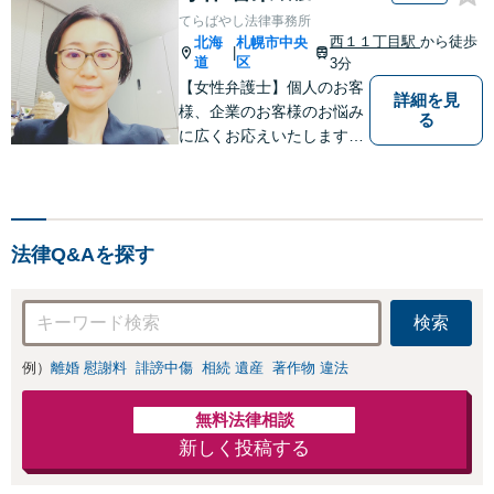
てらばやし法律事務所
西１１丁目駅
から徒歩
北海
札幌市中央
|
道
区
3分
【女性弁護士】個人のお客
詳細を見
様、企業のお客様のお悩み
る
に広くお応えいたします。
【西11丁目駅徒歩３分】
法律Q&Aを探す
検索
例）
離婚 慰謝料
誹謗中傷
相続 遺産
著作物 違法
無料法律相談
新しく投稿する