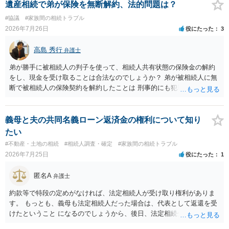
遺産相続で弟が保険を無断解約、法的問題は？
#協議
#家族間の相続トラブル
2026年7月26日
役にたった
3
高島 秀行
弁護士
弟が勝手に被相続人の判子を使って、相続人共有状態の保険金の解約
をし、現金を受け取ることは合法なのでしょうか？ 弟が被相続人に無
断で被相続人の保険契約を解約したことは 刑事的にも犯罪となる可能
性があり、民事的には無効だと思います。 保険会社で解約の際に提出
された書類のコピーを取得して、弁護士に面談で詳しい事情を話して
相談 されたら良いと思います。
義母と夫の共同名義ローン返済金の権利について知り
たい
#不動産・土地の相続
#相続人調査・確定
#家族間の相続トラブル
2026年7月25日
役にたった
1
匿名A
弁護士
約款等で特段の定めがなければ、法定相続人が受け取り権利がありま
す。 もっとも、義母も法定相続人だった場合は、代表として返還を受
けたということ になるのでしょうから、後日、法定相続分に基づいて
精算を求めることは可能と思います。