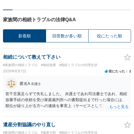
家族間の相続トラブルの法律Q&A
新着順
回答数が多い順
役にたった順
相続について教えて下さい
#家族間の相続トラブル
#相続放棄
#相続トラブルの代理交渉
2026年8月7日
役にたった
2
匿名A
弁護士
若干言葉足らずで失礼しました。 弁護士であれ司法書士であれ、相続
放棄手続の依頼を受け家庭裁判所への書類提出まで行った場合には、
順位が繰り上がる方への連絡を事実上（サービスとして）行うことは
あります。その「連絡」だけを弁護士が業務としてお受けすることは
できない、という意味でした。
遺産分割協議のやり直し
#家族間の相続トラブル
#遺産分割
#相続トラブルの代理交渉