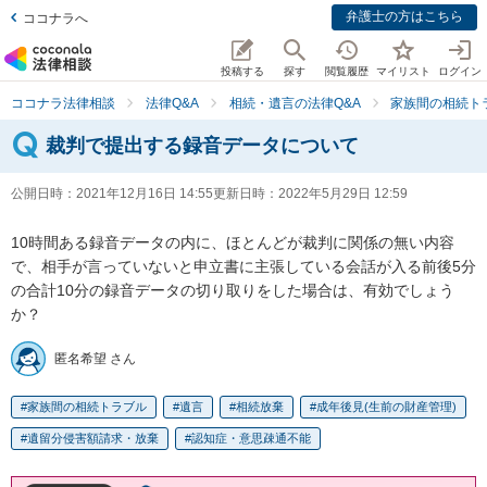
弁護士の方はこちら
ココナラへ
投稿する
探す
閲覧履歴
マイリスト
ログイン
ココナラ法律相談
法律Q&A
相続・遺言の法律Q&A
家族間の相続ト
裁判で提出する録音データについて
公開日時：
2021年12月16日 14:55
更新日時：
2022年5月29日 12:59
10時間ある録音データの内に、ほとんどが裁判に関係の無い内容
で、相手が言っていないと申立書に主張している会話が入る前後5分
の合計10分の録音データの切り取りをした場合は、有効でしょう
か？
匿名希望 さん
家族間の相続トラブル
遺言
相続放棄
成年後見(生前の財産管理)
遺留分侵害額請求・放棄
認知症・意思疎通不能