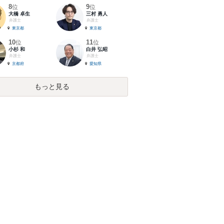
8
9
位
位
大橋 卓生
三村 勇人
弁護士
弁護士
東京都
東京都
10
11
位
位
小杉 和
白井 弘昭
弁護士
弁護士
京都府
愛知県
もっと見る