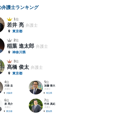
の弁護士ランキング
1
位
若井 亮
弁護士
東京都
2
位
稲葉 進太郎
弁護士
神奈川県
3
位
髙橋 俊太
弁護士
東京都
4
5
位
位
川添 圭
加藤 善大
弁護士
弁護士
大阪府
埼玉県
6
7
位
位
泉 亮介
竹本 真紀
弁護士
弁護士
東京都
愛知県