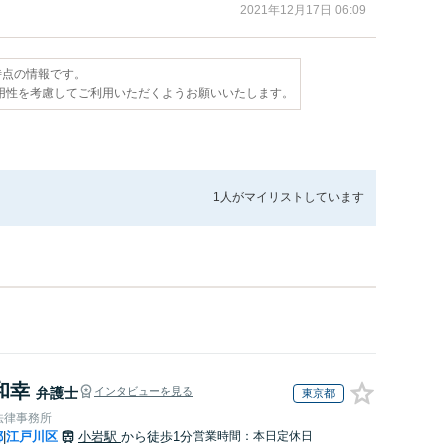
2021年12月17日 06:09
日時点の情報です。
用性を考慮してご利用いただくようお願いいたします。
1人が
マイリストしています
和幸
弁護士
インタビューを見る
東京都
法律事務所
都
江戸川区
小岩駅
から徒歩1分
営業時間：本日定休日
|