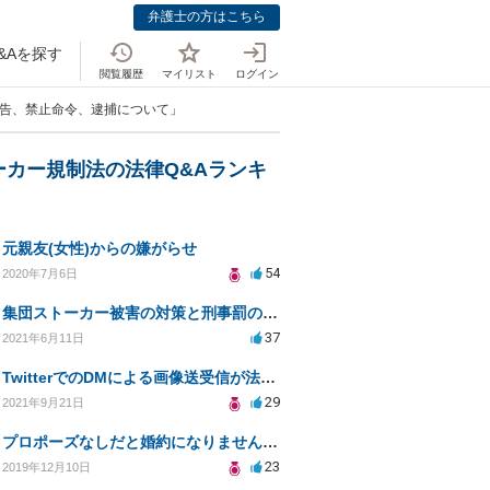
弁護士の方はこちら
&Aを探す
閲覧履歴
マイリスト
ログイン
警告、禁止命令、逮捕について」
ーカー規制法の法律Q&Aランキ
元親友(女性)からの嫌がらせ
54
2020年7月6日
集団ストーカー被害の対策と刑事罰のための相談先は？
37
2021年6月11日
TwitterでのDMによる画像送受信が法的問題になるか？
29
2021年9月21日
プロポーズなしだと婚約になりませんか？
23
2019年12月10日