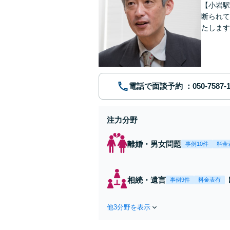
【小岩駅
断られて
たします
動産業界
電話で面談予約
注力分野
離婚・男女問題
事例10件
料金
相続・遺言
事例9件
料金表有
他3分野を表示