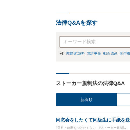
法律Q&Aを探す
例）
離婚 慰謝料
誹謗中傷
相続 遺産
著作物
ストーカー規制法の法律Q&A
新着順
同窓会をしたくて同級生に手紙を送
#前科・前歴をつけたくない
#ストーカー規制法