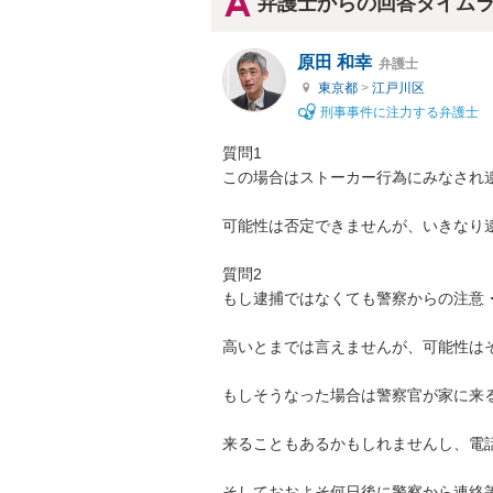
弁護士からの回答タイム
原田 和幸
弁護士
東京都
>
江戸川区
刑事事件に注力する弁護士
質問1

この場合はストーカー行為にみなされ逮
可能性は否定できませんが、いきなり逮
質問2

もし逮捕ではなくても警察からの注意・
高いとまでは言えませんが、可能性はそ
もしそうなった場合は警察官が家に来る
来ることもあるかもしれませんし、電話
そしておおよそ何日後に警察から連絡等