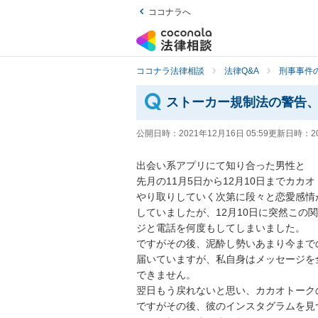
ココナラへ
ココナラ法律相談
法律Q&A
刑事事件の
ストーカー規制法の警告
公開日時：
2021年12月16日 05:59
更新日時：
2
出会い系アプリにて知り合った男性と

先月の11月5日から12月10日までカ
やり取りしていく次第に段々と恋愛感情
していましたが、12月10日に突然こ
ジと電話を何度もしてしまいました。

ですがその後、泥酔し勢いあまり今まで
届いていますが、私自身はメッセージを
できません。

翌日もう戻れないと思い、カカオトーク
ですがその後、彼のインスタグラムを見