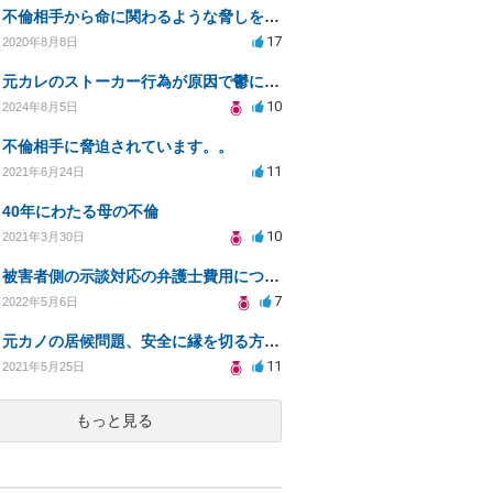
不倫相手から命に関わるような脅しを受け、恐怖から精神的にまいっています。
17
2020年8月8日
元カレのストーカー行為が原因で鬱に、法的対処方法は？
10
2024年8月5日
不倫相手に脅迫されています。。
11
2021年6月24日
40年にわたる母の不倫
10
2021年3月30日
被害者側の示談対応の弁護士費用について！
7
2022年5月6日
元カノの居候問題、安全に縁を切る方法と法的対策
11
2021年5月25日
もっと見る