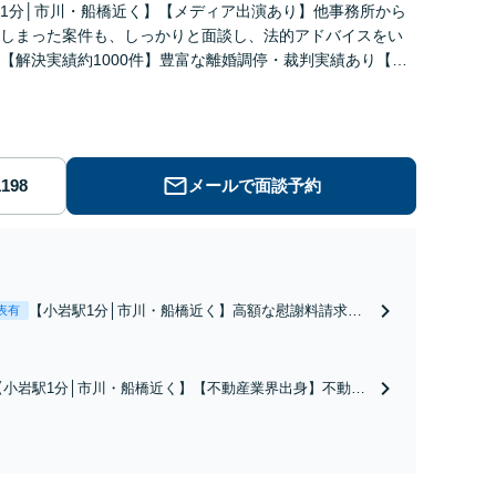
1分│市川・船橋近く】【メディア出演あり】他事務所から
しまった案件も、しっかりと面談し、法的アドバイスをい
【解決実績約1000件】豊富な離婚調停・裁判実績あり【不
出身】豊富な専門知識あり
メールで面談予約
【小岩駅1分│市川・船橋近く】高額な慰謝料請求の
表有
回避、裁判提起前の和解、子の認知と養育費請求な
ど実績多数【不動産業界出身】知見を活かし、持ち
家の財産分与に対応！離婚に関するお悩みは、お気
【小岩駅1分│市川・船橋近く】【不動産業界出身】不動産
軽にご相談ください【メディア出演】【早朝・夜間
を含む複雑な相続の手続き、遺言書作成に強みあり！【江
対応可】
戸川区内出張サービス実施中】来所が難しい地域の皆さま
も、気兼ねなくお問い合わせください【メディア出演】
【早朝・夜間・休日対応可】