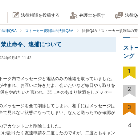
法律相談を投稿する
弁護士を探す
法律Q
法律Q&A
ストーカー規制法の法律Q&A
法律Q&A「ストーカー規制法の
、禁止命令、逮捕について
スト
ング
024年9月4日 11:43
1
カオトーク内でメッセージと電話のみの連絡を取っていました。

が生まれ、お互いに好きだよ、会いたいなど毎日やり取りを
2
の関係をやめたいと言われ、悲しさのあまり飲酒をしメッセー
のメッセージを全て削除してしまい、相手にはメッセージは
3
全て見れない状態になってしまい、なんと送ったのか確認が
4
のアカウントごと削除しました。

つけ謝りたく友達申請を二度したのですが、二度ともキャン