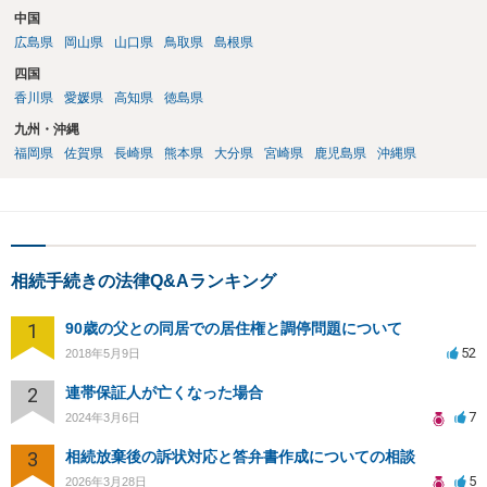
中国
広島県
岡山県
山口県
鳥取県
島根県
四国
香川県
愛媛県
高知県
徳島県
九州・沖縄
福岡県
佐賀県
長崎県
熊本県
大分県
宮崎県
鹿児島県
沖縄県
相続手続きの法律Q&Aランキング
1
90歳の父との同居での居住権と調停問題について
52
2018年5月9日
2
連帯保証人が亡くなった場合
7
2024年3月6日
3
相続放棄後の訴状対応と答弁書作成についての相談
5
2026年3月28日