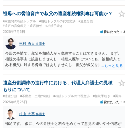
合意に基づき、不動産の相続登記を申請する（法務局）。 ・住宅ロー
ンと抵当権の名義について、金融機関と協議し、可能ならあなた名義
に切り替える（団信の見直しなども含めて）。 ・ただし、親子ローン
祖母への脅迫音声で叔父の遺産相続権剥奪は可能か？
で義母も共有名義に入っている場合、通常は、義母の持分や義母のロ
#家族間の相続トラブル
#相続トラブルの代理交渉
#遺産分割
ーン部分を動かすには、義母本人の同意・協議が不可欠です。 ここが
#遺言の真偽鑑定・遺言無効
#相続手続き
今回の「義母と連絡が取れない」状況での大きなネックになります。
2026年7月6日
役にたった
3
連絡が取れない相続人・共有者がいる場合、相続手続きは次のような
段階的対応が推奨されています。 １．戸籍・戸籍の附票・住民票で義
三村 勇人
弁護士
母の最新住所と生存状況を確認する。 まずは、被相続人（ご主人）の
戸籍から相続人を辿り、義母の戸籍・戸籍附票を取り、現住所や転居
今回の事情で、叔父を相続人から廃除することはできません。 まず、
履歴を確認する方法が一般的です。 ２．住所が分かった場合、内容証
相続欠格事由に該当しませんし、相続人廃除についても、被相続人で
明郵便などの方法で手紙を送る。 電話やメールで連絡が取れないとき
ある祖父に対する脅迫ではありませんし、祖父が叔父を排除する意思
は、公的な通知手段として内容証明郵便を使い、「遺産分割協議をし
も現れておりません。 そのため、「遺産相続権を剥奪」することは難
たい」「持分の調整をしたい」旨を正式に通知することが推奨されて
しいです。 それよりも、質問の内容ですと、お母様は、遺留分侵害額
います。 ３．それでも連絡がつかない／返信がない場合 義母が行方不
請求を検討できますので、そちらを相談したほうがよいと思われま
遺産分割調停の進行中における、代理人弁護士の見積
明状態で、所在が確認できない場合：「不在者財産管理人の選任」を
す。
もりについて
家庭裁判所に申し立てて、管理人を通じて手続を進める方法が検討さ
#遺産分割
#不動産・土地の相続
#相続トラブルの代理交渉
#相続手続き
#調停
れます。 また、住所は分かるが、意図的に連絡を無視されている／協
2026年6月26日
役にたった
3
議に応じない場合は、家庭裁判所に「遺産分割調停」を申し立てて、
裁判所の場で話し合い・調整をする方法が有効とされています。 どの
村山 大基
弁護士
方法で進めるべきか、という点に関して公開の場でアドバイスするの
にも限界があるかと思いますので、具体的な資料等をご持参の上、弁
補足です。 仮に、今の弁護士と料金をめぐって意見の違いや不信感が
護士の相談されることをお勧めします。