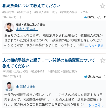
能と思われます。時間が思った以上にないので必要書類をてきぱきと
揃える必要があります。その点是非御注意ください。
相続放棄について教えてください
#相続放棄
#相続手続き
#相続人調査・確定
#家族間の相続トラブル
2026年7月9日
役にたった
2
相続・遺言に強い弁護士
小寺 弘通
弁護士
お困りのことと存じます。 相続放棄をされた場合に、被相続人の方が
住まれていた賃貸住宅について、 残置物の処分や明渡しを行ってよい
のかどうかは、個別の事情にもよるところで悩ましい問題です。 相続
放棄をされた方が賃貸借契約を解約し、残置物を処分して明け渡した
場合、 「相続財産を処分」したと評価され、相続放棄が無効となるリ
スクが一応あるからです。 ただし、実際には、自宅内にめぼしい財産
夫の相続手続きと親子ローン関係の名義変更について
がなく、滞納賃料が増え続けるのを止めるため、 解約をして鍵を返却
教えてください
してしまうというケースもそれなりにあります。 また、お母様の通帳
#不動産・土地の相続
#相続手続き
#相続登記（義務化対応）
や印鑑などは現に保管されているのであれば、 そのまま保管されてお
2026年7月7日
役にたった
1
いた方が良いかと思います。 相続人全員が相続放棄された場合には、
相続財産清算人が選任される場合があり、 その場合には当該清算人に
王 宣麟
弁護士
引き継いでいただくことになります。 ちなみに前提として、お母様の
お姉さんがご存命である以上、 その子（甥、姪）にはそもそも相続権
一般的な相続手続きの流れとして、 ・ご主人の相続人を確定する（戸
は発生しないので、甥姪の方々は相続放棄は不要になると考えられま
籍を辿って、相続関係を整理）。 ・相続人全員で「遺産分割協議」を
す。 明確にお答えができずに申し訳ありませんが、以上ご参考にして
行い、家の持分をご自身に集約する内容の合意を書面にする。 ・その
いただければ幸いです。