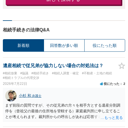
相続手続きの法律Q&A
新着順
回答数が多い順
役にたった順
遺産相続で従兄弟が協力しない場合の対処法は？
#相続放棄
#協議
#相続手続き
#相続人調査・確定
#不動産・土地の相続
#相続トラブルの代理交渉
2026年7月22日
役にたった
2
小杉 和
弁護士
まず前段の質問ですが、その従兄弟の方々を相手方とする遺産分割調
停を（曾祖父の最後の住所地を管轄する）家庭裁判所に申し立てるこ
とが考えられます。裁判所からの呼出しがあれば応答する可能性がま
だあるのではないでしょうか。 後段の質問については、相続放棄は可