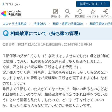
弁護士の方はこちら
ココナラへ
投稿する
探す
閲覧履歴
マイリスト
ログイン
ココナラ法律相談
法律Q&A
相続・遺言の法律Q&A
相続手続きの法律
相続放棄について（持ち家の管理）
公開日時：
2021年12月15日 16:11
更新日時：
2024年6月5日 09:14
生活保護の父が亡くなり（引き取りはしませんでした）母とは2年前
に離婚しており、私の妹も父の兄弟も受け取り拒否をしました。

今後、私と妹は相続放棄の手続きをする予定です。

父が住んでいた家（持ち家、土地の所有者はもしかしたら父の兄か
もしれません）の管理は相続破棄の手続きが完了するまで私になる
のでしょうか?

昨日まで生活していた人が亡くなったので、匂いの出るものなどあ
れば整理したいのですが、相続破棄する予定であれば手をつないよ
うにという情報も見たりししたので、どこまで手を付けていいの
か、まったく立ち入らない方がいいのかを知りたいです。
