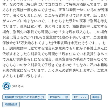
す。なので夫は毎日家にいてゴロゴロして毎晩お酒飲んでます。処
方された薬は一度も飲んでません。正直24時間一緒にいるのが苦痛
です。長くなりましたが、ここから質問させて頂きます。話し合い
がスムーズに進まないので、これからまた県外の実家で別居を考え
ています。住所は変えず、夫と同じままで、婚姻費用申し立てする
場合、別居先の家裁でも可能なのか？夫は現在収入なし。この場合
お金は貰えるのか？(私も専業主婦で1歳の子供がいます。全国健康
保険金が13万支給されてました)仕事復帰は未定だそうです。。も
し、調停離婚申し立てする場合も別居先でも可能か？弁護士さんに
依頼するとしたら別居先でも可能か？現在住んでいる賃貸引き払っ
てお互い実家暮らしになる場合、住所変更等の手続きで帰らなくて
はならないのか？別居先で手続きできるのか？ちなみに私の本籍地
も夫の実家になっています。たくさんの質問失礼しますが、ご意見
よろしくお願い致します。
yka さん
婚姻費用(別居中の生活費など)
性格の不一致
モラハラ
調停
離婚協議