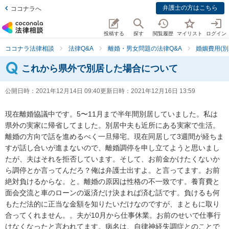
弁護士の方はこちら
ココナラへ
投稿する
探す
閲覧履歴
マイリスト
ログイン
ココナラ法律相談
法律Q&A
離婚・男女問題の法律Q&A
婚姻費用(別
これから県外で別居した場合について
公開日時：
2021年12月14日 09:40
更新日時：
2021年12月16日 13:59
現在離婚協議中です。5〜11月まで半年間別居していました。私は
県外の実家に帰省してました。別居中夫も近所にある実家で生活。
離婚の方向で話を進めるべく一旦帰宅。現在同居して3週間が経ちま
すが話し合いが進まないので、離婚調停を申し立てようと思いまし
たが、夫はそれを拒否しています。そして、お前金かけたくないか
ら調停とか言ってんだろ？俺は弁護士出すよ。と言ってます。お前
絶対負けるからな。と。離婚の原因は性格の不一致です。養育費と
面会交流と車のローンの返済だけ決まれば済む話です。負けるも何
もただ法的に正当な金額を知りたいだけなのですが、まともに取り
合ってくれません。。夫が10月から仕事休業。お前のせいで仕事行
けなくなったと言われてます。病名は、自律神経失調症とのことで