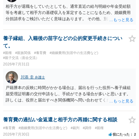
相手方が退職をしていたとしても、通常直近の給与明細や年金受給額
等を考慮して相手方の基礎収入を算定することになるため、婚姻費用
分担請求をご検討いただく意味はあります。 その他、別居の経緯、質
問者様の年収、監護されているお子様がいるかといった事情をふまえ
て、ご検討いただくのが良いかと思います。
養子縁組、入籍後の苗字などの公的変更手続きについ
て。
#親権
#親族関係
#養育費
#婚姻費用(別居中の生活費など)
#親子交流（面会交流）
2026年7月31日
川添 圭
弁護士
戸籍謄本の反映に時間がかかる場合は、届出を行った役所へ養子縁組
届受理証明書の交付申請をし、手続ができる場合が多いと思います。
詳しくは、役所と届出すべき関係機関へ問い合わせてください。
養育費の過払い金返還と相手方の再婚に関する相談
#養育費
#婚姻費用(別居中の生活費など)
#裁判
#調停
#親権
2026年7月30日
役にたった
2