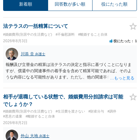
新着順
回答数が多い順
役にたった順
法テラスの一括精算について
#婚姻費用(別居中の生活費など)
#不倫慰謝料
#離婚すること自体
2026年8月3日
役にたった
1
川添 圭
弁護士
報酬及び立替金の精算は法テラスの決定と指示に基づくことになりま
すが、償還中の関連事件の着手金を含めて精算可能であれば、そのよ
うな内容になる可能性があります。ただし、他の関連事件でも相手方
から金銭を取得できる場合には個別に考える場合もあります。個別事
情によって対応が違いますので、法テラスへお尋ねいただいた方が確
実です。
相手が退職している状態で、婚姻費用分担請求は可能
でしょうか？
#婚姻費用(別居中の生活費など)
#生活費を渡さない
#財産分与
#調停
#悪意の遺棄
#離婚すること自体
2026年8月2日
外山 大地
弁護士