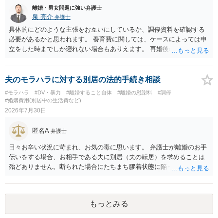
離婚・男女問題に強い弁護士
泉 亮介
弁護士
具体的にどのような主張をお互いにしているか、調停資料を確認する
必要があるかと思われます。 養育費に関しては、ケースによっては申
立をした時までしか遡れない場合もありえます。 再婚後の相手方の行
動がどのようなものであったのかも重要であるため、相手が再婚後の
養育費に関するやりとり等があればそちらについても確認する必要が
あるでしょう。 公開相談の場での回答よりも個別に弁護士にご相談さ
夫のモラハラに対する別居の法的手続き相談
れることをお勧めいたします。
#モラハラ
#DV・暴力
#離婚すること自体
#離婚の慰謝料
#調停
#婚姻費用(別居中の生活費など)
2026年7月30日
匿名A
弁護士
日々お辛い状況に苛まれ、お気の毒に思います。 弁護士が離婚のお手
伝いをする場合、お相手である夫に別居（夫の転居）を求めることは
殆どありません。断られた場合にたちまち膠着状態に陥ってしまうの
と、同居中の依頼者ご本人をますます窮地に陥らせてしまう可能性が
高いためです。 実務的には、ご相談者さまが転居する形で離婚協議等
を進める選択を採らざるを得ないことが圧倒的多数です。
もっとみる