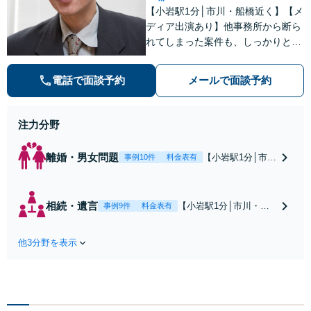
【小岩駅1分│市川・船橋近く】【メ
ディア出演あり】他事務所から断ら
れてしまった案件も、しっかりと面
談し、法的アドバイスをいたします
【解決実績約1000件】豊富な離婚調
電話で面談予約
メールで面談予約
停・裁判実績あり【不動産業界出
身】豊富な専門知識あり
注力分野
離婚・男女問題
【小岩駅1分│市
事例10件
料金表有
川・船橋近く】高
額な慰謝料請求の
回避、裁判提起前
相続・遺言
【小岩駅1分│市川・船
事例9件
料金表有
の和解、子の認知
橋近く】【不動産業界
と養育費請求など
出身】不動産を含む複
実績多数【不動産
他3分野を表示
雑な相続の手続き、遺
業界出身】知見を
言書作成に強みあり！
活かし、持ち家の
【江戸川区内出張サー
財産分与に対応！
ビス実施中】来所が難
離婚に関するお悩
しい地域の皆さまも、
みは、お気軽にご