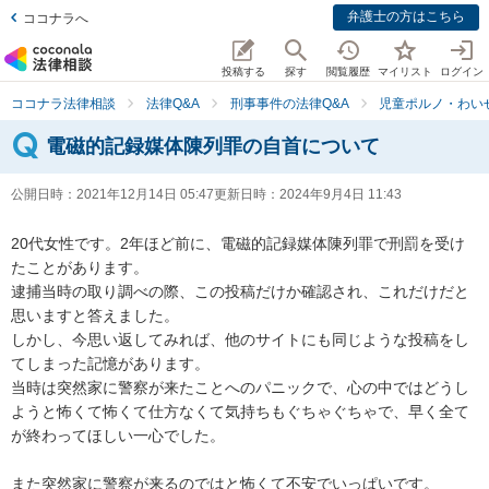
弁護士の方はこちら
ココナラへ
投稿する
探す
閲覧履歴
マイリスト
ログイン
ココナラ法律相談
法律Q&A
刑事事件の法律Q&A
児童ポルノ・わい
電磁的記録媒体陳列罪の自首について
公開日時：
2021年12月14日 05:47
更新日時：
2024年9月4日 11:43
20代女性です。2年ほど前に、電磁的記録媒体陳列罪で刑罰を受け
たことがあります。

逮捕当時の取り調べの際、この投稿だけか確認され、これだけだと
思いますと答えました。

しかし、今思い返してみれば、他のサイトにも同じような投稿をし
てしまった記憶があります。

当時は突然家に警察が来たことへのパニックで、心の中ではどうし
ようと怖くて怖くて仕方なくて気持ちもぐちゃぐちゃで、早く全て
が終わってほしい一心でした。

また突然家に警察が来るのではと怖くて不安でいっぱいです。
