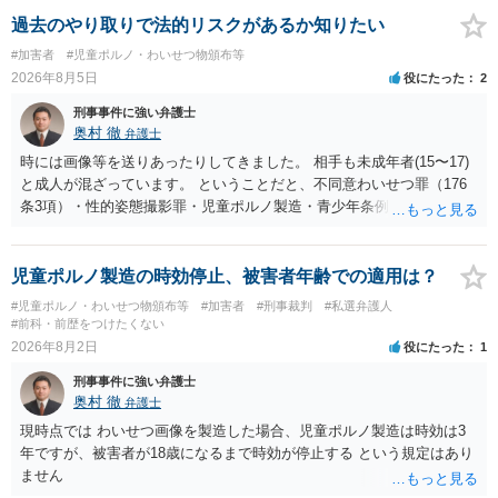
過去のやり取りで法的リスクがあるか知りたい
#加害者
#児童ポルノ・わいせつ物頒布等
2026年8月5日
役にたった
2
刑事事件に強い弁護士
奥村 徹
弁護士
時には画像等を送りあったりしてきました。 相手も未成年者(15〜17)
と成人が混ざっています。 ということだと、不同意わいせつ罪（176
条3項）・性的姿態撮影罪・児童ポルノ製造・青少年条例違反（わいせ
つ行為 児童ポルノ要求）などが検討されます。 重い罪もあるの
で、警察にバレれば、それなりの捜査を受けるでしょう。
児童ポルノ製造の時効停止、被害者年齢での適用は？
#児童ポルノ・わいせつ物頒布等
#加害者
#刑事裁判
#私選弁護人
#前科・前歴をつけたくない
2026年8月2日
役にたった
1
刑事事件に強い弁護士
奥村 徹
弁護士
現時点では わいせつ画像を製造した場合、児童ポルノ製造は時効は3
年ですが、被害者が18歳になるまで時効が停止する という規定はあり
ません