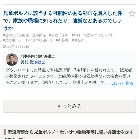
児童ポルノに該当する可能性のある動画を購入した件
で、家族や職場に知られたり、逮捕などあるのでしょ
うか
#逮捕による解雇・退学回避
#釈放・保釈
#前科・前歴をつけたくない
#児童ポルノ・わいせつ物頒布等
#不起訴
#加害者
2026年7月30日
刑事事件に強い弁護士
奥村 徹
弁護士
ダウンロードした時点で単純所持罪（7条1項）を疑われます。 販売者
が検挙されたタイミングで、単純所持罪で捜索差押などの捜査を受け
ることがあります。 対応としては、 弁護士と相談して、 児童ポルノ
と知らなかったという弁解を厚くした書面を作成してもらい 警察に相
談しておく などが考えられます。
もっとみる
都道府県から児童ポルノ・わいせつ物頒布等に強い弁護士を探す