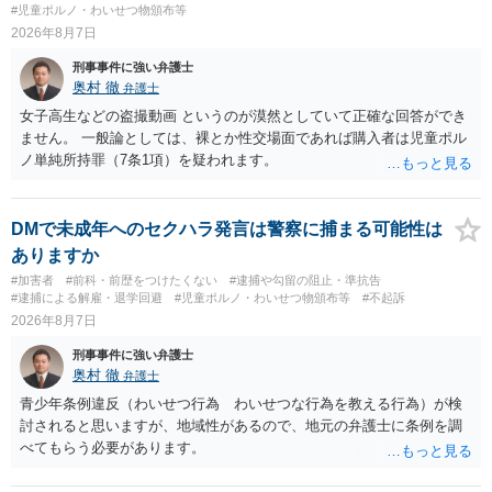
#児童ポルノ・わいせつ物頒布等
2026年8月7日
刑事事件に強い弁護士
奥村 徹
弁護士
女子高生などの盗撮動画 というのが漠然としていて正確な回答ができ
ません。 一般論としては、裸とか性交場面であれば購入者は児童ポル
ノ単純所持罪（7条1項）を疑われます。
DMで未成年へのセクハラ発言は警察に捕まる可能性は
ありますか
#加害者
#前科・前歴をつけたくない
#逮捕や勾留の阻止・準抗告
#逮捕による解雇・退学回避
#児童ポルノ・わいせつ物頒布等
#不起訴
2026年8月7日
刑事事件に強い弁護士
奥村 徹
弁護士
青少年条例違反（わいせつ行為 わいせつな行為を教える行為）が検
討されると思いますが、地域性があるので、地元の弁護士に条例を調
べてもらう必要があります。