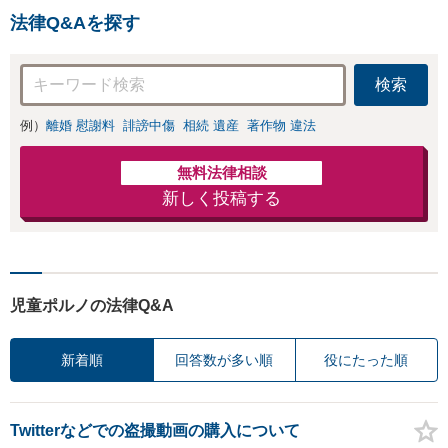
気兼ねなくお問い合わ
相談ください【メ
法律Q&Aを探す
せください【メディア
ディア出演】【早
出演】【早朝・夜間・
朝・夜間対応可】
休日対応可】
検索
例）
離婚 慰謝料
誹謗中傷
相続 遺産
著作物 違法
無料法律相談
新しく投稿する
児童ポルノの法律Q&A
新着順
回答数が多い順
役にたった順
Twitterなどでの盗撮動画の購入について