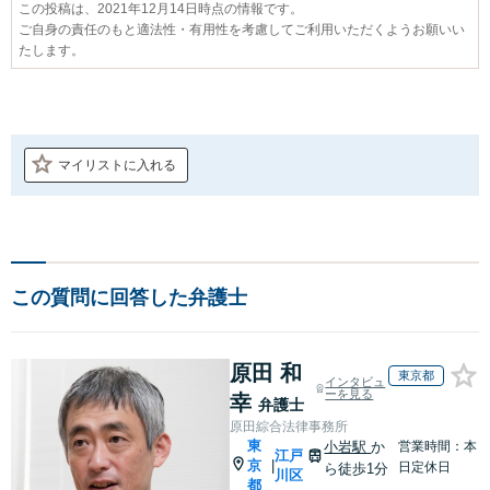
この投稿は、2021年12月14日時点の情報です。
ご自身の責任のもと適法性・有用性を考慮してご利用いただくようお願いい
たします。
マイリストに入れる
この質問に回答した弁護士
原田 和
東京都
インタビュ
ーを見る
幸
弁護士
原田綜合法律事務所
東
小岩駅
か
営業時間：本
江戸
京
|
日定休日
ら徒歩1分
川区
都