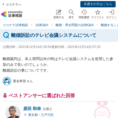
弁護士の方はこちら
ココナラへ
投稿する
探す
閲覧履歴
マイリスト
ログイン
ココナラ法律相談
法律Q&A
離婚・男女問題の法律Q&A
離婚するこ
離婚訴訟のテレビ会議システムについて
公開日時：
2021年12月14日 05:54
更新日時：
2021年12月14日 07:25
離婚裁判は、本人尋問以外の時はテレビ会議システムを使用した参
加のみで良いのでしょうか。

離婚訴訟の事についてです。
匿名希望 さん
ベストアンサーに選ばれた回答
原田 和幸
弁護士
東京都
>
江戸川区