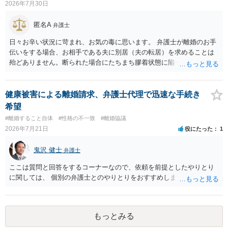
2026年7月30日
匿名A
弁護士
日々お辛い状況に苛まれ、お気の毒に思います。 弁護士が離婚のお手
伝いをする場合、お相手である夫に別居（夫の転居）を求めることは
殆どありません。断られた場合にたちまち膠着状態に陥ってしまうの
と、同居中の依頼者ご本人をますます窮地に陥らせてしまう可能性が
高いためです。 実務的には、ご相談者さまが転居する形で離婚協議等
を進める選択を採らざるを得ないことが圧倒的多数です。
健康被害による離婚請求、弁護士代理で迅速な手続き
希望
#離婚すること自体
#性格の不一致
#離婚協議
2026年7月21日
役にたった
1
鬼沢 健士
弁護士
ここは質問と回答をするコーナーなので、依頼を前提としたやりとり
に関しては、 個別の弁護士とのやりとりをおすすめします。
もっとみる