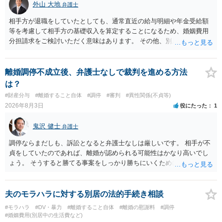
外山 大地
弁護士
相手方が退職をしていたとしても、通常直近の給与明細や年金受給額
等を考慮して相手方の基礎収入を算定することになるため、婚姻費用
分担請求をご検討いただく意味はあります。 その他、別居の経緯、質
問者様の年収、監護されているお子様がいるかといった事情をふまえ
て、ご検討いただくのが良いかと思います。
離婚調停不成立後、弁護士なしで裁判を進める方法
は？
#財産分与
#離婚すること自体
#調停
#審判
#異性関係(不貞等)
2026年8月3日
役にたった
1
鬼沢 健士
弁護士
調停ならまだしも、訴訟となると弁護士なしは厳しいです。 相手が不
貞をしていたのであれば、離婚が認められる可能性はかなり高いでし
ょう。 そうすると勝てる事案をしっかり勝ちにいくためにも弁護士委
任を強くおすすめします。
夫のモラハラに対する別居の法的手続き相談
#モラハラ
#DV・暴力
#離婚すること自体
#離婚の慰謝料
#調停
#婚姻費用(別居中の生活費など)