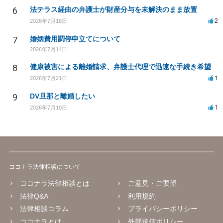
6
法テラス経由の弁護士が財産分与を未解決のまま放置
2
2026年7月18日
7
婚姻費用調停申立てについて
2026年7月14日
8
健康被害による離婚請求、弁護士代理で迅速な手続き希望
1
2026年7月21日
9
DV旦那と離婚したい
1
2026年7月10日
ココナラ法律相談について
ココナラ法律相談とは
ご意見・ご要望
法律Q&A
利用規約
法律相談コラム
プライバシーポリシー
ココナラとは
外部送信ポリシー