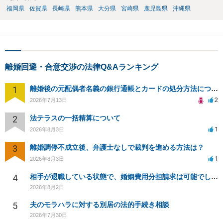
福岡県
佐賀県
長崎県
熊本県
大分県
宮崎県
鹿児島県
沖縄県
離婚回避・合意交渉の法律Q&Aランキング
1
離婚後の元配偶者名義の銀行通帳とカードの処分方法について
2
2026年7月13日
2
法テラスの一括精算について
1
2026年8月3日
3
離婚調停不成立後、弁護士なしで裁判を進める方法は？
1
2026年8月3日
4
相手が退職している状態で、婚姻費用分担請求は可能でしょうか？
2026年8月2日
5
夫のモラハラに対する別居の法的手続き相談
2026年7月30日