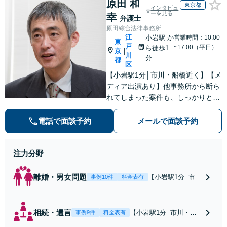
原田 和
東京都
インタビュ
ーを見る
幸
弁護士
原田綜合法律事務所
江
小岩駅
か
営業時間：10:00
東
戸
~17:00（平日）
ら徒歩1
京
|
川
分
都
区
【小岩駅1分│市川・船橋近く】【メ
ディア出演あり】他事務所から断ら
れてしまった案件も、しっかりと面
談し、法的アドバイスをいたします
【解決実績約1000件】豊富な離婚調
電話で面談予約
メールで面談予約
停・裁判実績あり【不動産業界出
身】豊富な専門知識あり
注力分野
離婚・男女問題
【小岩駅1分│市
事例10件
料金表有
川・船橋近く】高
額な慰謝料請求の
回避、裁判提起前
相続・遺言
【小岩駅1分│市川・船
事例9件
料金表有
の和解、子の認知
橋近く】【不動産業界