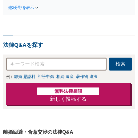
と養育費請求など
出身】不動産を含む複
実績多数【不動産
他3分野を表示
雑な相続の手続き、遺
業界出身】知見を
言書作成に強みあり！
活かし、持ち家の
【江戸川区内出張サー
財産分与に対応！
ビス実施中】来所が難
離婚に関するお悩
しい地域の皆さまも、
みは、お気軽にご
気兼ねなくお問い合わ
相談ください【メ
法律Q&Aを探す
せください【メディア
ディア出演】【早
出演】【早朝・夜間・
朝・夜間対応可】
休日対応可】
検索
例）
離婚 慰謝料
誹謗中傷
相続 遺産
著作物 違法
無料法律相談
新しく投稿する
離婚回避・合意交渉の法律Q&A