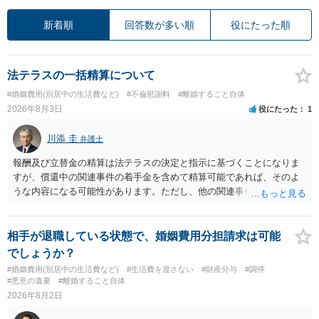
新着順
回答数が多い順
役にたった順
法テラスの一括精算について
#婚姻費用(別居中の生活費など)
#不倫慰謝料
#離婚すること自体
2026年8月3日
役にたった
1
川添 圭
弁護士
報酬及び立替金の精算は法テラスの決定と指示に基づくことになりま
すが、償還中の関連事件の着手金を含めて精算可能であれば、そのよ
うな内容になる可能性があります。ただし、他の関連事件でも相手方
から金銭を取得できる場合には個別に考える場合もあります。個別事
情によって対応が違いますので、法テラスへお尋ねいただいた方が確
実です。
相手が退職している状態で、婚姻費用分担請求は可能
でしょうか？
#婚姻費用(別居中の生活費など)
#生活費を渡さない
#財産分与
#調停
#悪意の遺棄
#離婚すること自体
2026年8月2日