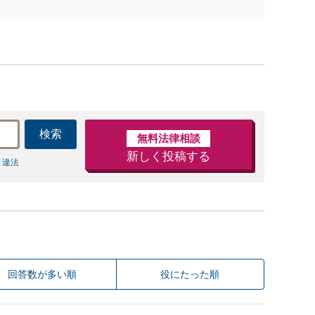
使用期間中の解雇も解決金あり／コロナ関係の解雇・残業
代未払いも対応可【相談無料】
検索
無料法律相談
新しく投稿する
 違法
回答数が多い順
役にたった順