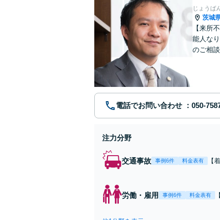
じょうば
茨城
【来所不
能人なり
のご相談
残業代未
電話でお問い合わせ
注力分野
交通事故
【
事例6件
料金表有
重
金0
当
労働・雇用
事例6件
料金表有
【