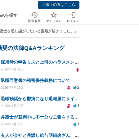
弁護士の方はこちら
&Aを探す
閲覧履歴
マイリスト
ログイン
弁護士を通し話がしたいと書類が届きました。」
勧奨の法律Q&Aランキング
採用時の申告ミスと上司のハラスメント、事前対応は？
2026年7月31日
退職同意書の秘密保持義務について
2
2026年7月17日
退職勧奨から鬱病になり退職届にサインした
1
2026年7月22日
弁護士が裁判中に不十分な主張をすることの影響について
1
2026年7月30日
友人が会社と共謀し給与明細改ざん、生活保護不正受給の法的影響は？