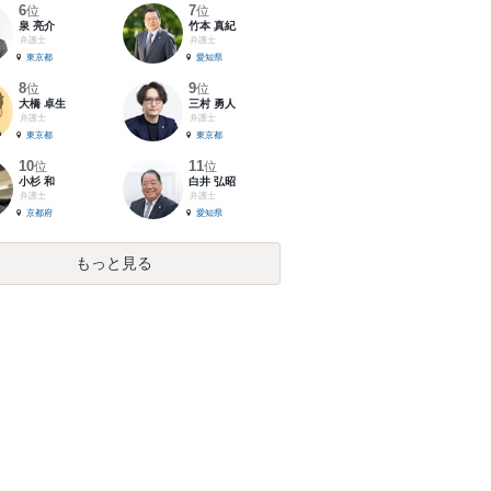
6
7
位
位
泉 亮介
竹本 真紀
弁護士
弁護士
東京都
愛知県
8
9
位
位
大橋 卓生
三村 勇人
弁護士
弁護士
東京都
東京都
10
11
位
位
小杉 和
白井 弘昭
弁護士
弁護士
京都府
愛知県
もっと見る