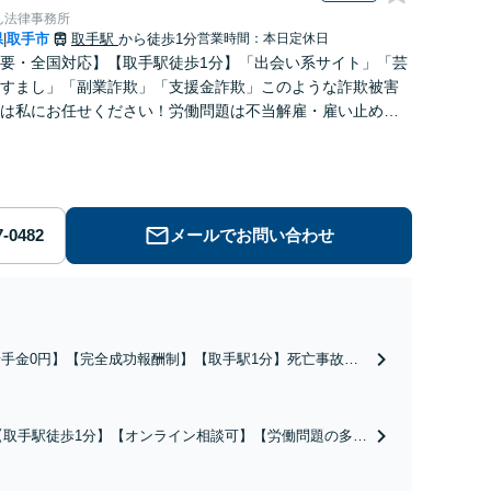
ん法律事務所
県
取手市
取手駅
から徒歩1分
営業時間：本日定休日
|
要・全国対応】【取手駅徒歩1分】「出会い系サイト」「芸
すまし」「副業詐欺」「支援金詐欺」このような詐欺被害
は私にお任せください！労働問題は不当解雇・雇い止め・
払いの相談【完全成功報酬制】【相談料着手金0円】
メールでお問い合わせ
着手金0円】【完全成功報酬制】【取手駅1分】死亡事故・
度後遺障害に実績多数あり！3カ月以内スピード解決／示談
円→500万円の事例も「死亡事故の慰謝料請求は遺族の正
な権利です」【24時間予約受付】【休日・電話相談可】
【取手駅徒歩1分】【オンライン相談可】【労働問題の多彩
全国出張対応】
な解決方法をご提案】「会社と争うのは気が引ける」「残
業代不払いは何が証拠になるの？」ご相談で悩みを解消！