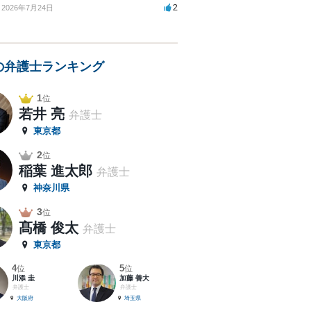
2
2026年7月24日
の弁護士ランキング
1
位
若井 亮
弁護士
東京都
2
位
稲葉 進太郎
弁護士
神奈川県
3
位
髙橋 俊太
弁護士
東京都
4
5
位
位
川添 圭
加藤 善大
弁護士
弁護士
大阪府
埼玉県