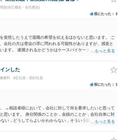
職理由(自己都合・会社都合)
役にたった
2
を覚悟したうえで退職の希望を伝えるほかないと思います。 ご
、会社の方は脅迫の罪に問われる可能性がありますが、感覚と
います。 逮捕されるかどうかはケースバイケースです。
インした
労働審判
#正社員・契約社員
役にたった
1
。 →相談者様において，会社に対して何を要求したいと思って
と思います。 身分関係のことか，金銭のことか，会社自体に対
いない，どうしてらよいかわからない，そういう状態なのであれ
のがよいと思います。