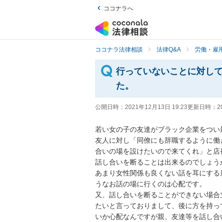
ココナラへ
ココナラ法律相談
法律Q&A
労働・雇用
行っていないことに対し
た。
公開日時：
2021年12月13日 19:23
更新日時：
2
若い女の子の友達がブラック企業をつい
友人に対し「同僚にも辞職するように働
合いの場を設けたいので来てくれ」と店
話し合いを断ることは出来るのでしょうか
あまり女性関係も良くない話を耳にする
うなお話の場に行くのは心配です。

又、話し合いを断ることができない場合
たいと言っておりまして、後に方を持っ
いか心配なんですが親、友達等を話し合