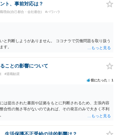
ント、事前対応は？
退職理由(自己都合・会社都合)
#パワハラ
いと判断しようがありません。 ココナラで労働問題を取り扱う
ます。
ることの影響について
側
#退職勧奨
役にたった
1
には提出された書面や証拠をもとに判断されるため、主張内容
整合性の無さ等がないのであれば、その発言のみで大きく不利
。
、生活保護不正受給の法的影響は？