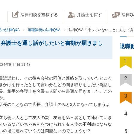
法律相談を投稿する
弁護士を探す
法律Q
の法律Q&A
退職勧奨の法律Q&A
法律Q&A「行っていないことに対して
て弁護士を通し話がしたいと書類が届きまし
退職
1
024年9月4日 11:43
2
最近退社し、その後も会社の同僚と連絡を取っていたところ
きかけを行ったとして言い分などの聞き取りをしたい為話し
長、相手の弁護士を名乗る人間から書類が届きました。この
3
。

店長のことなので店長、弁護士のみと3人になってしまうよ
4
立ち会い人として友人の親、友達を第三者として連れていき
ているなどいちゃもんをつけられて友人側の不利益にならな
5
いの場に連れていくのは問題ないのでしょうか？