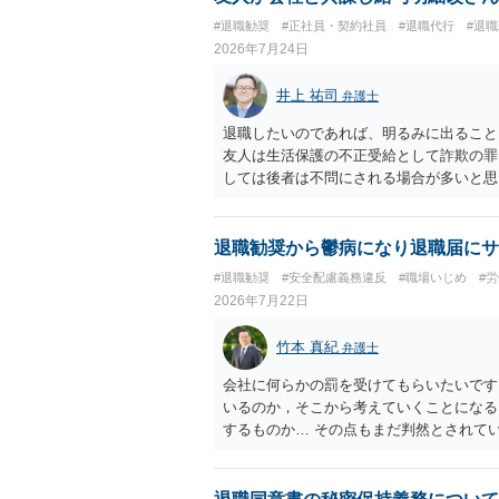
#退職勧奨
#正社員・契約社員
#退職代行
#退
2026年7月24日
井上 祐司
弁護士
退職したいのであれば、明るみに出ること
友人は生活保護の不正受給として詐欺の罪
しては後者は不問にされる場合が多いと思
退職勧奨から鬱病になり退職届にサ
#退職勧奨
#安全配慮義務違反
#職場いじめ
#
2026年7月22日
竹本 真紀
弁護士
会社に何らかの罰を受けてもらいたいです
いるのか，そこから考えていくことになる
するものか… その点もまだ判然とされて
ば，その点を検討していくことから始める