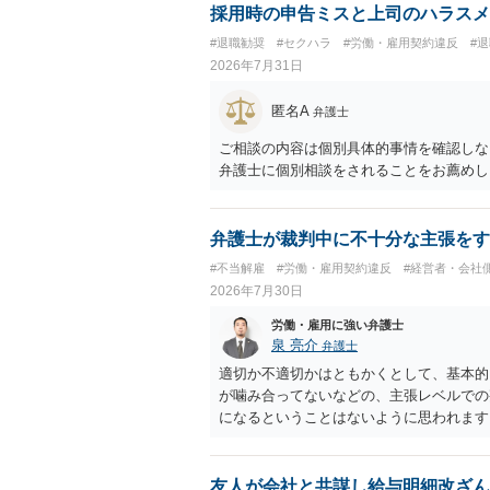
採用時の申告ミスと上司のハラスメ
#退職勧奨
#セクハラ
#労働・雇用契約違反
#
2026年7月31日
匿名A
弁護士
ご相談の内容は個別具体的事情を確認しな
弁護士に個別相談をされることをお薦めし
弁護士が裁判中に不十分な主張をす
#不当解雇
#労働・雇用契約違反
#経営者・会社
2026年7月30日
労働・雇用に強い弁護士
泉 亮介
弁護士
適切か不適切かはともかくとして、基本的
が噛み合ってないなどの、主張レベルでの
になるということはないように思われます
友人が会社と共謀し給与明細改ざん