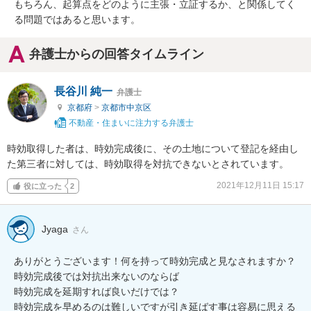
もちろん、起算点をどのように主張・立証するか、と関係してく
る問題ではあると思います。
弁護士からの回答タイムライン
長谷川 純一
弁護士
京都府
>
京都市中京区
不動産・住まいに注力する弁護士
時効取得した者は、時効完成後に、その土地について登記を経由し
た第三者に対しては、時効取得を対抗できないとされています。
2021年12月11日 15:17
役に立った
2
Jyaga
さん
ありがとうございます！何を持って時効完成と見なされますか？

時効完成後では対抗出来ないのならば

時効完成を延期すれば良いだけでは？

時効完成を早めるのは難しいですが引き延ばす事は容易に思える