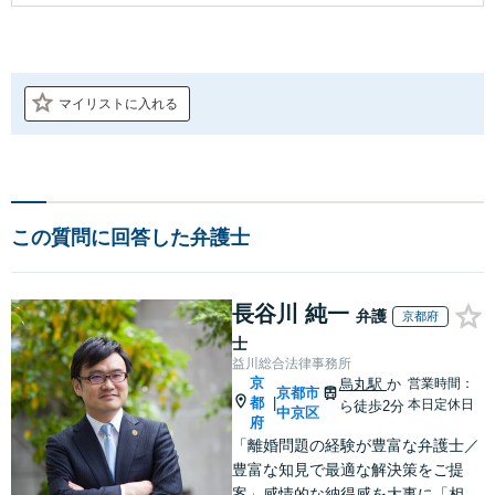
マイリストに入れる
この質問に回答した弁護士
長谷川 純一
弁護
京都府
士
益川総合法律事務所
京
烏丸駅
か
営業時間：
京都市
都
|
本日定休日
ら徒歩2分
中京区
府
「離婚問題の経験が豊富な弁護士／
豊富な知見で最適な解決策をご提
案」感情的な納得感を大事に「相続