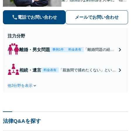
問題：親族間で揉めたくない」とい
う不安に寄り添う。相続人同士の関
電話でお問い合わせ
メールでお問い合わせ
係にも配慮し、きめ細やかに対応
【夜間面談あり】
注力分野
離婚・男女問題
「離婚問題の経験
事例1件
料金表有
が豊富な弁護士／
豊富な知見で最適
な解決策をご提
相続・遺言
「親族間で揉めたくない」という
料金表有
案」明確な離婚原
不安に寄り添う「相続問題の経験
因が思いつかなく
が豊富な弁護士／複雑な相続案件
ても構わないの
他3分野を表示
もお任せください」依頼者さまの
で、まずは一度ご
意向を第一に、利益の最大化を目
相談ください。感
指します。相続人同士の関係にも
情的な納得感を大
配慮し、きめ細やかに対応
事にしつつ、冷静
に問題を解決【休
日・夜間面談あ
法律Q&Aを探す
り】