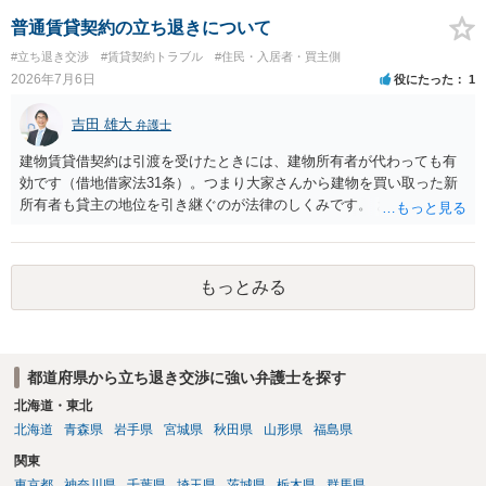
ターンが多いかと存じます。
基本方針としたうえで、仮に一定時期の退去を検討する場合には、立
普通賃貸契約の立ち退きについて
退料・引越費用・原状回復費用負担などの条件を明確にした書面を作
#立ち退き交渉
#賃貸契約トラブル
#住民・入居者・買主側
成することが重要です。 契約書では、更新条項・解除条項・期間の定
2026年7月6日
役にたった
1
め・定期借家に関する記載の有無、これまでの更新時の合意内容
（「今回で最後」などの文言）が、借主不利な特約として無効になり
吉田 雄大
得るかどうかも含めて検討ポイントになりますので、署名押印前に内
弁護士
容を十分に確認し、不明点は弁護士に相談することをおすすめしま
建物賃貸借契約は引渡を受けたときには、建物所有者が代わっても有
す。
効です（借地借家法31条）。つまり大家さんから建物を買い取った新
所有者も貸主の地位を引き継ぐのが法律のしくみです。 おそらくは、
新所有者から立退料の提示があることかと思います。金額などの条件
が納得いくものであれば応じても良いですが、納得できなければ断る
（家賃を支払い居住を続ける）のが良いでしょう。
もっとみる
都道府県から立ち退き交渉に強い弁護士を探す
北海道・東北
北海道
青森県
岩手県
宮城県
秋田県
山形県
福島県
関東
東京都
神奈川県
千葉県
埼玉県
茨城県
栃木県
群馬県