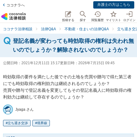
弁護士の方はこちら
ココナラへ
投稿する
探す
閲覧履歴
マイリスト
ログイン
ココナラ法律相談
法律Q&A
不動産・住まいの法律Q&A
立ち退き交
登記名義が変わっても時効取得の権利は失われ無
いのでしょうか？解除されないのでしょうか？
公開日時：
2021年12月11日 15:17
更新日時：
2026年7月15日 09:45
時効取得の要件を満たした後でその土地を売買や贈与で得た第三者
にでも時効取得の権利効力は継続されるのでしょうか？

売買や贈与で登記名義を変更してもその登記名義人に時効取得の権
利効力は継続して存在するのでしょうか？
Jyaga さん
立ち退き交渉
境界線