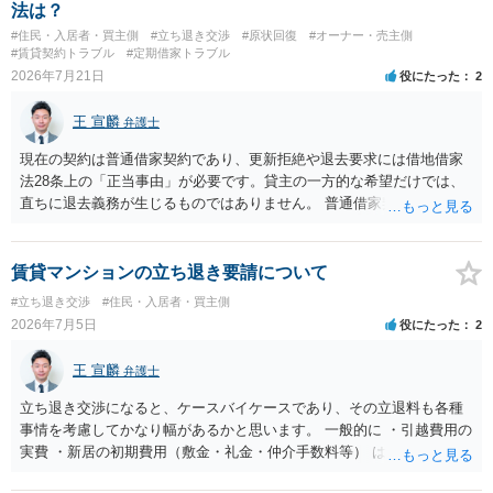
得ているのであれば、単純に費用を捻出した側に平屋の所有権が帰属
法は？
する、という話になるわけでもないように思います。 そのため、現
#住民・入居者・買主側
#立ち退き交渉
#原状回復
#オーナー・売主側
状、解体費用を負担することが明確な案件ではないため、まずは相手
#賃貸契約トラブル
#定期借家トラブル
に請求の根拠（なぜ当方が平屋の解体費用を負担しなければならない
2026年7月21日
役にたった
2
のか）を確認されてみてはいかがでしょうか。
王 宣麟
弁護士
現在の契約は普通借家契約であり、更新拒絶や退去要求には借地借家
法28条上の「正当事由」が必要です。貸主の一方的な希望だけでは、
直ちに退去義務が生じるものではありません。 普通借家契約から定期
借家契約への切り替えは、既存の普通借家契約を合意解約したうえで
新たな定期借家契約を締結する形になりますが、これは任意の合意が
前提であり、借主が同意しなければ成立しません。 12年間の居住実
賃貸マンションの立ち退き要請について
績、子どもの学校や地域とのつながり、転居費用の準備が困難な事情
#立ち退き交渉
#住民・入居者・買主側
などは、借主側の強い居住継続の必要性として正当事由判断において
2026年7月5日
役にたった
2
重視される要素ですので、貸主側にかなり具体的な事情と立退料など
がない限り、更新拒絶が認められるハードルは一般的に高いと考えら
王 宣麟
弁護士
れます。 建物が未登記であること自体は、賃貸借契約の有効性を直ち
に否定するものではなく、引渡しがされていれば賃貸借の効力は原則
立ち退き交渉になると、ケースバイケースであり、その立退料も各種
有効とされています。 今後の交渉では、①現在は普通借家契約が継続
事情を考慮してかなり幅があるかと思います。 一般的に ・引越費用の
しており定期借家への変更に合意していないこと、②貸主側の事情
実費 ・新居の初期費用（敷金・礼金・仲介手数料等） は固い部分かと
（誰が所有者で誰が実際に住む予定か等）を具体的に書面で説明して
思われ、後は、現在の家賃６か月分前後の金額をもらって退去するパ
ほしいこと、③自分たちの居住継続の必要性を丁寧に伝えること、を