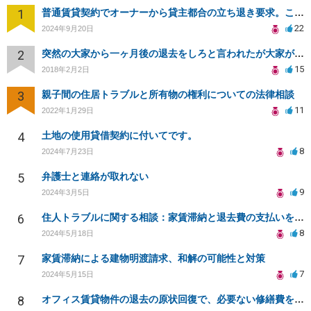
1
普通賃貸契約でオーナーから貸主都合の立ち退き要求。このまま住み続けるには？
22
2024年9月20日
2
突然の大家から一ヶ月後の退去をしろと言われたが大家が損害請求に応じない
15
2018年2月2日
3
親子間の住居トラブルと所有物の権利についての法律相談
11
2022年1月29日
4
土地の使用貸借契約に付いてです。
8
2024年7月23日
5
弁護士と連絡が取れない
9
2024年3月5日
6
住人トラブルに関する相談：家賃滞納と退去費の支払いを拒否され、管理鍵の横領も発生
8
2024年5月18日
7
家賃滞納による建物明渡請求、和解の可能性と対策
7
2024年5月15日
8
オフィス賃貸物件の退去の原状回復で、必要ない修繕費を請求されている