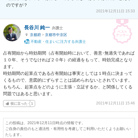
のですが？
2021年12月11日 15:33
長谷川 純一
弁護士
京都府
>
京都市中京区
不動産・住まいに注力する弁護士
占有開始から時効期間（占有開始時において、善意･無過失であれば
１０年、そうでなければ２０年）の経過をもって、時効完成となり
ます。

時効期間の起算点である占有開始は事実としては１時点に決まって
くるもので、意図的にずらすことは認められないとされています。

もちろん、起算点をどのように主張・立証するか、と関係してくる
問題ではあると思います。
2021年12月11日 15:46
役に立った
1
この投稿は、2021年12月11日時点の情報です。
ご自身の責任のもと適法性・有用性を考慮してご利用いただくようお願いい
たします。