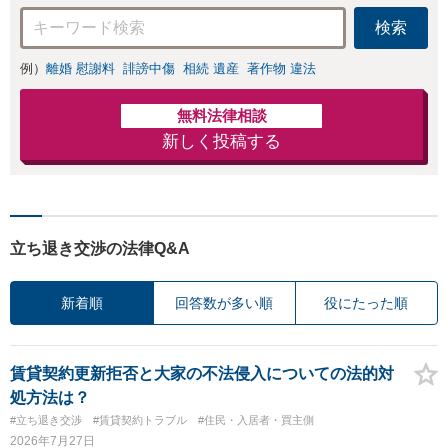
検索
例）
離婚 慰謝料
誹謗中傷
相続 遺産
著作物 違法
無料法律相談
新しく投稿する
立ち退き交渉の法律Q&A
新着順
回答数が多い順
役にたった順
賃貸契約更新拒否と大家の不法侵入についての法的対
処方法は？
#立ち退き交渉
#賃貸契約トラブル
#住民・入居者・買主側
2026年7月27日