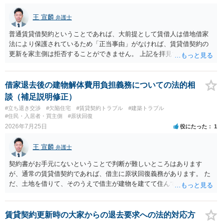
王 宣麟
弁護士
普通賃貸借契約ということであれば、大前提として賃借人は借地借家
法により保護されているため「正当事由」がなければ、賃貸借契約の
更新を家主側は拒否することができません。 上記を拝見する限り、通
常どおり賃料を支払い続けている状況であれば、単に「部屋の内部を
定期確認させてもらないこと」が直ちに正当事由に当たるとは思えま
せんので、更新拒絶を拒否される方向性でよろしいかと存じます。 そ
借家退去後の建物解体費用負担義務についての法的相
の交渉の中で、一定の金銭をもらえれば退去には応じる旨交渉をして
談（補足説明修正）
みるのはいかがでしょうか。 過去に賃借人の許可なく無断で賃貸人が
#立ち退き交渉
#欠陥住宅
#賃貸契約トラブル
#建築トラブル
入室する行為自体は不法行為となり、また刑事的にも住居侵入罪が成
#住民・入居者・買主側
#原状回復
立する可能性がありますので、これを理由に一定の金銭賠償を求める
2026年7月25日
役にたった
1
のも一つでしょう。
王 宣麟
弁護士
契約書がお手元にないということで判断が難しいところはあります
が、通常の賃貸借契約であれば、借主に原状回復義務があります。 た
だ、土地を借りて、そのうえで借主が建物を建てて住んでいたケース
とは異なり、地付き一戸建て住宅（貸主所有）自体を賃借していたの
であれば、建物を収去して土地を明渡す義務は原則生じないはずで
す。 その後、建物を平屋に立て替えた場合であっても、貸主の承諾を
賃貸契約更新時の大家からの退去要求への法的対応方