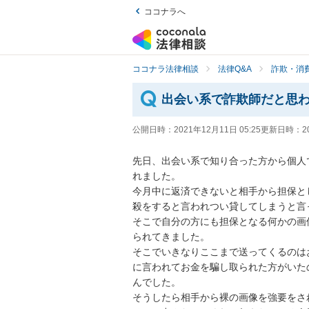
ココナラへ
ココナラ法律相談
法律Q&A
詐欺・消
出会い系で詐欺師だと思
公開日時：
2021年12月11日 05:25
更新日時：
2
先日、出会い系で知り合った方から個人
れました。

今月中に返済できないと相手から担保と
殺をすると言われつい貸してしまうと言
そこで自分の方にも担保となる何かの画
られてきました。

そこでいきなりここまで送ってくるのは
に言われてお金を騙し取られた方がいた
んでした。

そうしたら相手から裸の画像を強要をさ