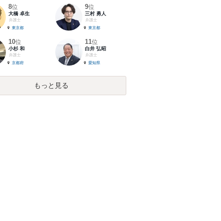
8
9
位
位
大橋 卓生
三村 勇人
弁護士
弁護士
東京都
東京都
10
11
位
位
小杉 和
白井 弘昭
弁護士
弁護士
京都府
愛知県
もっと見る