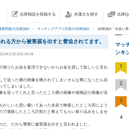
法律相談を投稿する
弁護士を探す
法律Q
費者問題の法律Q&A
マッチングアプリ詐欺の法律Q&A
法律Q&A「出会い
われる方から被害届を出すと脅迫されてます。
マッ
ンキ
021年12月19日 05:48
1
で借りたお金を返済できないからお金を貸して欲しいと言わ
して送った裸の画像を晒されてしまいそんな事になったら自
2
ってしまいました。

像を送ってくれと言ったところ裸の画像や保険証の画像が送
3
おかしいと思い書いてあった名前で検索したところ同じよう
ので連絡したところ詐欺だと教えてもらい振り込みをしませ
4
れた、だから警察に被害届を出すと言われました。
