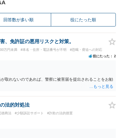
&A
回答数が多い順
役にたった順
害、免許証の悪用リスクと対策。
100万円未満
#本名・住所・電話番号が不明
#恐喝・脅迫への対応
役にたった
2
絡が取れないのであれば、警察に被害届を提出されることをお勧
の法的対処法
悪徳商法
#少額訴訟サポート
#詐欺の法的措置