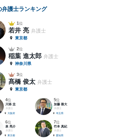
の弁護士ランキング
1
位
若井 亮
弁護士
東京都
2
位
稲葉 進太郎
弁護士
神奈川県
3
位
髙橋 俊太
弁護士
東京都
4
5
位
位
川添 圭
加藤 善大
弁護士
弁護士
大阪府
埼玉県
6
7
位
位
泉 亮介
竹本 真紀
弁護士
弁護士
東京都
愛知県