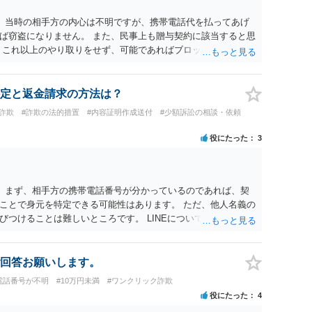
。 当時の相手方の内心は不明ですが、携帯電話代を払ってあげ
ば窃盗になりません。 また、民事上も贈与契約に該当すると思
 これ以上のやり取りをせず、可能であればブロックをするよう
りの警察署に相談をしても良いかもしれません。 以上、ご参考
定と返金請求の方法は？
詐欺
#詐欺の法的措置
#内容証明作成送付
#少額訴訟の相談・依頼
役にたった
3
。 まず、相手方の携帯電話番号が分かっているのであれば、契
ことで身元を特定できる可能性はあります。 ただ、他人名義の
つけることは難しいところです。 LINEについても、詐欺の
が、携帯電話の番号を経由する方法より難しくなります。 身元
かを確認していきます。 基本的に贈与に該当する場合には返金
返金の理屈があるかどうかを確認していきます。 さらに、渡し
回答お願いします。
精査します。 上記を経て、身元の特定、返金の理屈があると判
電話番号が不明
#10万円未満
#ワンクリック詐欺
ートすることになるでしょう。 ご理解のとおり、詐欺であるこ
役にたった
4
件化が出来るのであれば、返金交渉で有利になる可能性がありま