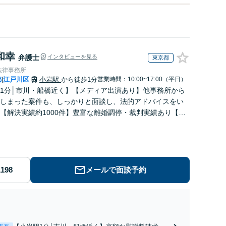
和幸
弁護士
インタビューを見る
東京都
法律事務所
都
江戸川区
小岩駅
から徒歩1分
営業時間：10:00~17:00（平日）
|
1分│市川・船橋近く】【メディア出演あり】他事務所から
しまった案件も、しっかりと面談し、法的アドバイスをい
【解決実績約1000件】豊富な離婚調停・裁判実績あり【不
出身】豊富な専門知識あり
メールで面談予約