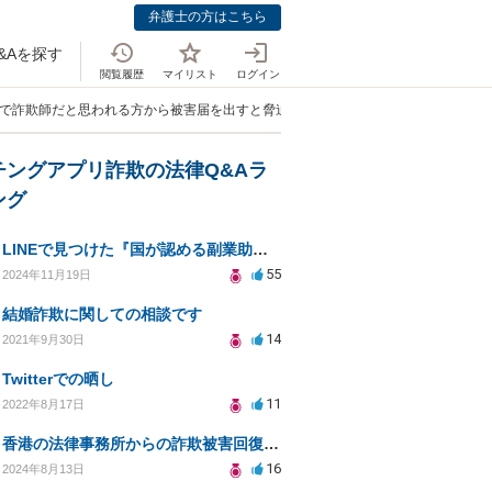
弁護士の方はこちら
&Aを探す
閲覧履歴
マイリスト
ログイン
系で詐欺師だと思われる方から被害届を出すと脅迫されてます。」
チングアプリ詐欺の法律Q&Aラ
ング
LINEで見つけた『国が認める副業助成金』は本当にあるのですか？今それで訴えられそうでどうすれば？
55
2024年11月19日
結婚詐欺に関しての相談です
14
2021年9月30日
Twitterでの晒し
11
2022年8月17日
香港の法律事務所からの詐欺被害回復の誘いは信用できる？
16
2024年8月13日