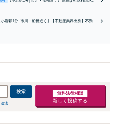
【小岩駅1分│市川・船橋近く】高額な慰謝料請求の
表有
回避、裁判提起前の和解、子の認知と養育費請求な
ど実績多数【不動産業界出身】知見を活かし、持ち
家の財産分与に対応！離婚に関するお悩みは、お気
【小岩駅1分│市川・船橋近く】【不動産業界出身】不動産
軽にご相談ください【メディア出演】【早朝・夜間
を含む複雑な相続の手続き、遺言書作成に強みあり！【江
対応可】
戸川区内出張サービス実施中】来所が難しい地域の皆さま
も、気兼ねなくお問い合わせください【メディア出演】
【早朝・夜間・休日対応可】
検索
無料法律相談
新しく投稿する
 違法