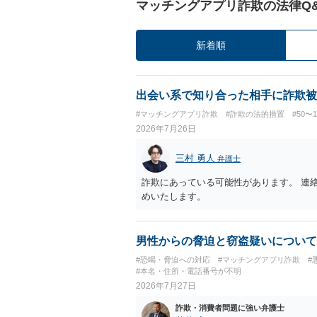
マッチングアプリ詐欺の法律Q
新着順
出会い系で知り合った相手に詐欺被
#マッチングアプリ詐欺
#詐欺の法的措置
#50〜
2026年7月26日
三村 勇人
弁護士
詐欺にあっている可能性があります。 連
めいたします。
男性からの脅迫と窃盗疑いについて
#恐喝・脅迫への対応
#マッチングアプリ詐欺
#
#本名・住所・電話番号が不明
2026年7月27日
詐欺・消費者問題に強い弁護士