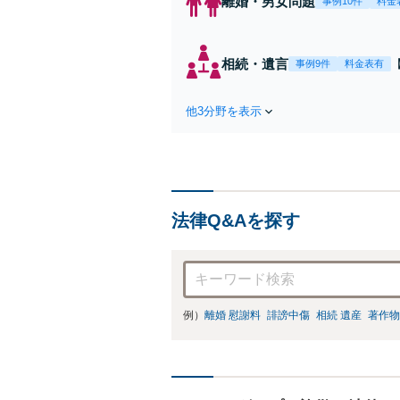
離婚・男女問題
事例10件
料金
相続・遺言
事例9件
料金表有
他3分野を表示
法律Q&Aを探す
例）
離婚 慰謝料
誹謗中傷
相続 遺産
著作物