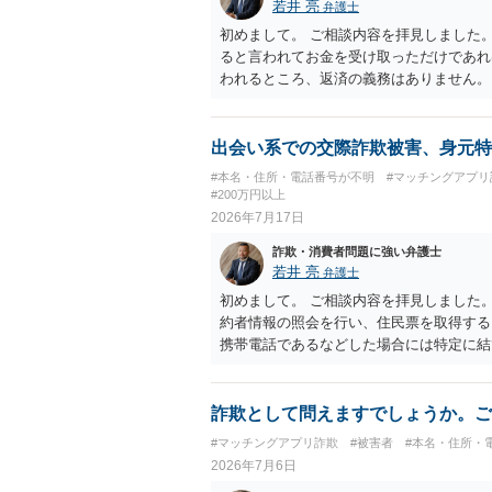
若井 亮
弁護士
初めまして。 ご相談内容を拝見しました
ると言われてお金を受け取っただけであれ
われるところ、返済の義務はありません。
にしてください。 ご不安であれば、最寄
になれば幸いです。
出会い系での交際詐欺被害、身元特
#本名・住所・電話番号が不明
#マッチングアプリ
#200万円以上
2026年7月17日
詐欺・消費者問題に強い弁護士
若井 亮
弁護士
初めまして。 ご相談内容を拝見しました
約者情報の照会を行い、住民票を取得する
携帯電話であるなどした場合には特定に結び
事案であれば照会できる可能性はあります
を特定した後は、返金の理屈があるかどう
請求ができません。 詐欺を含め、当方に
詐欺として問えますでしょうか。ご
た金額について、裏付けがあるかどうかも
#マッチングアプリ詐欺
#被害者
#本名・住所・
断できるのであれば、まずは交渉からスタ
2026年7月6日
との立証は簡単ではありません。 刑事事