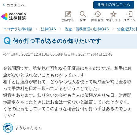
弁護士の方はこちら
ココナラへ
投稿する
探す
閲覧履歴
マイリスト
ログイン
ココナラ法律相談
法律Q&A
借金・債務整理の法律Q&A
借金返済の
何か打つ手があるのか知りたいです
公開日時：
2021年12月10日 05:58
更新日時：
2024年9月4日 11:43
金銭問題です。強制執行可能な公正証書はあるのですが、相手にお
金がないと取れないこともわかっています

相手とは連絡が取れて、どうやら他人を使って助成金や補助金を取
って手数料を日本一取っているということでした。

録音もあります。知り合いの会社も当人に債権があり先日、財産開
示請求をやったときにはお金は一切ないと証言していたそうです。
うその証言をしていてこのような場合は何か打つ手はあるのでしょ
うか？
ようちゃん さん