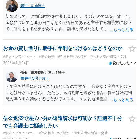
若井 亮
弁護士
初めまして。 ご相談内容を拝見しました。 あげたのではなく貸した、
金額についても30万円ではなく50万円であると主張する相手方におい
て、証明をする必要があります。 請求を受けたとしても、もらったも
のであることを伝え、貸したというのであれば証拠を出すよう申し入
れることになるでしょう。 請求があるまでは、こちらからアクション
を起こす必要はないかと思います。
お金の貸し借りに勝手に年利をつけるのはどうなのか
#個人・プライベート
#闇金被害
#詐欺被害での債務
#借金返済の相談・交渉
2026年7月24日
役にたった
2
借金・債務整理に強い弁護士
白井 弘昭
弁護士
＞年利を勝手に付けることはどうなのですか。 合意なく利息を付ける
ことは許されません。 ただし、返済期限を過ぎた場合、貸主は法定利
息の年３％を請求することができます。 ＞あと返済義務はありますか
借りたお金の返済か、勝手につけられた利息がが分かりませんが、借
りたお金は返さなければいけませんし、勝手につけた利息は返済不要
です。 以上、ご参考まで。
借金返済で過払い分の返還請求は可能か？証拠不十分
でも弁護士に相談したい
#個人・プライベート
#詐欺被害での債務
#借金返済の相談・交渉