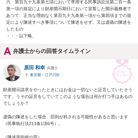
六　第百九十九条第七項において準用する民事訴訟法第二百一条
第一項の規定により財産開示期日において宣誓した開示義務者で
あつて、正当な理由なく第百九十九条第一項から第四項までの規
定により陳述すべき事項について陳述をせず、又は虚偽の陳述を
したもの

・・・以下略。
弁護士からの回答タイムライン
原田 和幸
弁護士
東京都
>
江戸川区
財産開示請求をやったときにはお金は一切ないと証言していたそう
です。うその証言をしていてこのような場合は何か打つ手はあるの
でしょうか？

虚偽の陳述をした場合、罰則が科される可能性があると思います
（民事執行法213条1項6号）。

（陳述等拒絶の罪）
