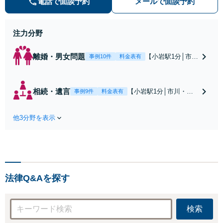
電話で面談予約
メールで面談予約
停・裁判実績あり【不動産業界出
身】豊富な専門知識あり
注力分野
離婚・男女問題
【小岩駅1分│市
事例10件
料金表有
川・船橋近く】高
額な慰謝料請求の
回避、裁判提起前
相続・遺言
【小岩駅1分│市川・船
事例9件
料金表有
の和解、子の認知
橋近く】【不動産業界
と養育費請求など
出身】不動産を含む複
実績多数【不動産
他3分野を表示
雑な相続の手続き、遺
業界出身】知見を
言書作成に強みあり！
活かし、持ち家の
【江戸川区内出張サー
財産分与に対応！
ビス実施中】来所が難
離婚に関するお悩
しい地域の皆さまも、
みは、お気軽にご
気兼ねなくお問い合わ
相談ください【メ
法律Q&Aを探す
せください【メディア
ディア出演】【早
出演】【早朝・夜間・
朝・夜間対応可】
休日対応可】
検索