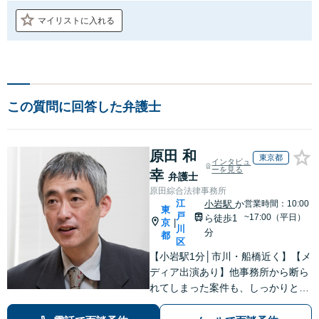
マイリストに入れる
この質問に回答した弁護士
原田 和
東京都
インタビュ
ーを見る
幸
弁護士
原田綜合法律事務所
江
小岩駅
か
営業時間：10:00
東
戸
~17:00（平日）
ら徒歩1
京
|
川
分
都
区
【小岩駅1分│市川・船橋近く】【メ
ディア出演あり】他事務所から断ら
れてしまった案件も、しっかりと面
談し、法的アドバイスをいたします
【解決実績約1000件】豊富な離婚調