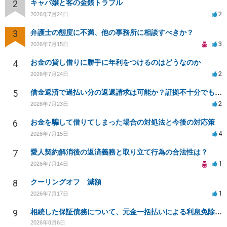
2
キャバ嬢と客の金銭トラブル
2
2026年7月24日
3
弁護士の態度に不満、他の事務所に相談すべきか？
3
2026年7月15日
4
お金の貸し借りに勝手に年利をつけるのはどうなのか
2
2026年7月24日
5
借金返済で過払い分の返還請求は可能か？証拠不十分でも弁護士に相談したい
2
2026年7月23日
6
お金を騙して借りてしまった場合の対処法と今後の対応策
4
2026年7月15日
7
愛人契約解消後の返済義務と取り立て行為の合法性は？
1
2026年7月14日
8
クーリングオフ 減額
1
2026年7月17日
9
相続した保証債務について、元金一括払いによる利息免除の交渉は可能でしょうか
2026年8月6日