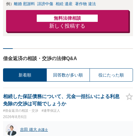
例）
離婚 慰謝料
誹謗中傷
相続 遺産
著作物 違法
無料法律相談
新しく投稿する
借金返済の相談・交渉の法律Q&A
新着順
回答数が多い順
役にたった順
相続した保証債務について、元金一括払いによる利息
免除の交渉は可能でしょうか
#借金返済の相談・交渉
#連帯保証人
2026年8月6日
吉田 雄大
弁護士