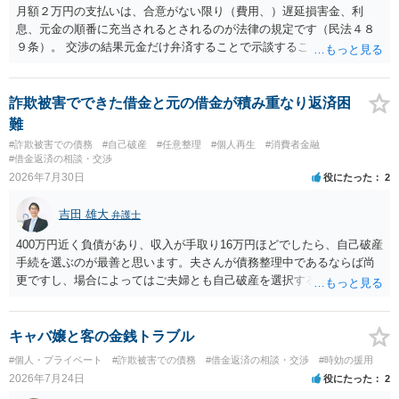
月額２万円の支払いは、合意がない限り（費用、）遅延損害金、利
息、元金の順番に充当されるとされるのが法律の規定です（民法４８
９条）。 交渉の結果元金だけ弁済することで示談することは、弁護士
が関わる債務整理ではしばしばあることです。公的機関は減額に応じ
ることには消極的なことが多いものの、お近くの弁護士にご依頼しチ
ャレンジなさる意義は十分にあると思います。
詐欺被害でできた借金と元の借金が積み重なり返済困
難
#詐欺被害での債務
#自己破産
#任意整理
#個人再生
#消費者金融
#借金返済の相談・交渉
2026年7月30日
役にたった
2
吉田 雄大
弁護士
400万円近く負債があり、収入が手取り16万円ほどでしたら、自己破産
手続を選ぶのが最善と思います。夫さんが債務整理中であるならば尚
更ですし、場合によってはご夫婦とも自己破産を選択する方法もある
と思います。
キャバ嬢と客の金銭トラブル
#個人・プライベート
#詐欺被害での債務
#借金返済の相談・交渉
#時効の援用
2026年7月24日
役にたった
2