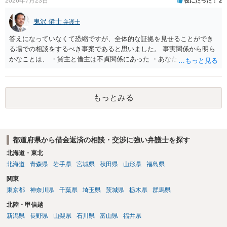
2026年7月23日
役にたった
2
鬼沢 健士
弁護士
答えになっていなくて恐縮ですが、全体的な証拠を見せることができ
る場での相談をするべき事案であると思いました。 事実関係から明ら
かなことは、 ・貸主と借主は不貞関係にあった ・あなたから相手に金
銭を振り込んだ形跡がある ということでしょう。 相手の反論として予
想されるのは、 ・もらったものだ ・貸したかもしれないが、不法原因
給付ではない でしょう。 書かれた情報だけからは、不法原因給付であ
もっとみる
るといえそうなものはありませんでした。 不貞当事者間での貸金だか
らといって不法原因給付になるわけではありません。 あなたが性行為
をしたくてお金を払ってお願いしていたという事情などが必要です。
都道府県から借金返済の相談・交渉に強い弁護士を探す
北海道・東北
北海道
青森県
岩手県
宮城県
秋田県
山形県
福島県
関東
東京都
神奈川県
千葉県
埼玉県
茨城県
栃木県
群馬県
北陸・甲信越
新潟県
長野県
山梨県
石川県
富山県
福井県