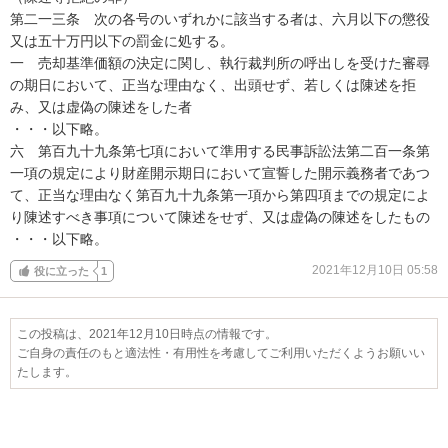
第二一三条　次の各号のいずれかに該当する者は、六月以下の懲役
又は五十万円以下の罰金に処する。

一　売却基準価額の決定に関し、執行裁判所の呼出しを受けた審尋
の期日において、正当な理由なく、出頭せず、若しくは陳述を拒
み、又は虚偽の陳述をした者

・・・以下略。

六　第百九十九条第七項において準用する民事訴訟法第二百一条第
一項の規定により財産開示期日において宣誓した開示義務者であつ
て、正当な理由なく第百九十九条第一項から第四項までの規定によ
り陳述すべき事項について陳述をせず、又は虚偽の陳述をしたもの

・・・以下略。
2021年12月10日 05:58
役に立った
1
この投稿は、2021年12月10日時点の情報です。
ご自身の責任のもと適法性・有用性を考慮してご利用いただくようお願いい
たします。