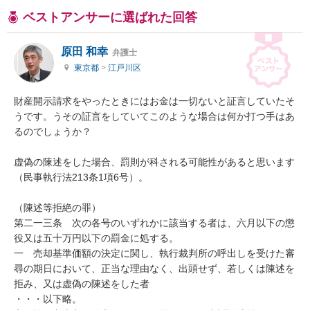
ベストアンサーに選ばれた回答
原田 和幸
弁護士
東京都
>
江戸川区
財産開示請求をやったときにはお金は一切ないと証言していたそ
うです。うその証言をしていてこのような場合は何か打つ手はあ
るのでしょうか？

虚偽の陳述をした場合、罰則が科される可能性があると思います
（民事執行法213条1項6号）。

（陳述等拒絶の罪）

第二一三条　次の各号のいずれかに該当する者は、六月以下の懲
役又は五十万円以下の罰金に処する。

一　売却基準価額の決定に関し、執行裁判所の呼出しを受けた審
尋の期日において、正当な理由なく、出頭せず、若しくは陳述を
拒み、又は虚偽の陳述をした者

・・・以下略。
