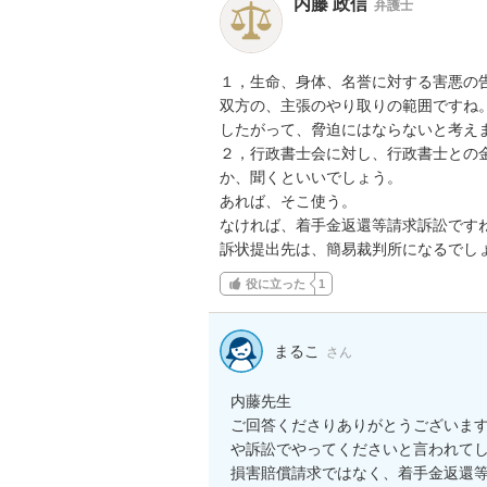
内藤 政信
弁護士
１，生命、身体、名誉に対する害悪の告
双方の、主張のやり取りの範囲ですね。
したがって、脅迫にはならないと考えま
２，行政書士会に対し、行政書士との金
か、聞くといいでしょう。

あれば、そこ使う。

なければ、着手金返還等請求訴訟ですね
訴状提出先は、簡易裁判所になるでし
役に立った
1
まるこ
さん
内藤先生

ご回答くださりありがとうございま
や訴訟でやってくださいと言われてし
損害賠償請求ではなく、着手金返還等