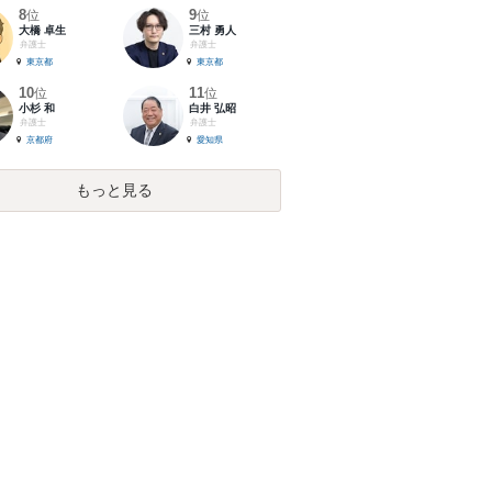
8
9
位
位
大橋 卓生
三村 勇人
弁護士
弁護士
東京都
東京都
10
11
位
位
小杉 和
白井 弘昭
弁護士
弁護士
京都府
愛知県
もっと見る