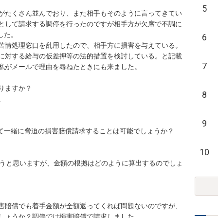
5
がたくさん並んでおり、また相手もそのように言ってきてい
として請求する調停を行ったのですが相手方が欠席で不調に
た。

6
苦情処理窓口を乱用したので、相手方に損害を与えている。
に対する給与の仮差押等の法的措置を検討している。と記載
7
私がメールで理由を尋ねたときにも来ました。

ますか？

8


9
して一緒に脅迫の損害賠償請求することは可能でしょうか？

10
ようと思いますが、金額の根拠はどのように算出するのでしょ
害賠償でも着手金額が全額返ってくれば問題ないのですが、
しょうか？調停では損害賠償で請求しました。
