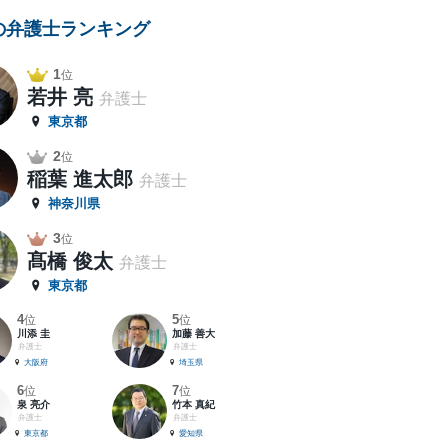
の弁護士ランキング
1
位
若井 亮
弁護士
東京都
2
位
稲葉 進太郎
弁護士
神奈川県
3
位
髙橋 俊太
弁護士
東京都
4
5
位
位
川添 圭
加藤 善大
弁護士
弁護士
大阪府
埼玉県
6
7
位
位
泉 亮介
竹本 真紀
弁護士
弁護士
東京都
愛知県