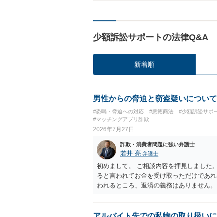
少額訴訟サポートの法律Q&A
新着順
男性からの脅迫と窃盗疑いについて
#恐喝・脅迫への対応
#悪徳商法
#少額訴訟サポ
#マッチングアプリ詐欺
2026年7月27日
詐欺・消費者問題に強い弁護士
若井 亮
弁護士
初めまして。 ご相談内容を拝見しました
ると言われてお金を受け取っただけであれ
われるところ、返済の義務はありません。
にしてください。 ご不安であれば、最寄
になれば幸いです。
アルバイト先での私物の取り扱いに