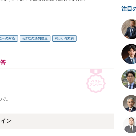
注目
迫への対応
詐欺の法的措置
10万円未満
回答
で。

ライン