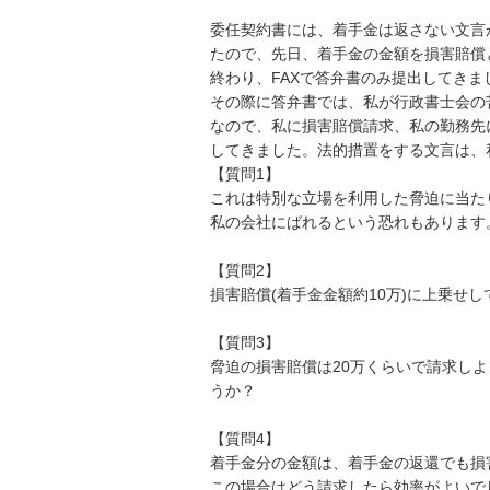
委任契約書には、着手金は返さない文言
たので、先日、着手金の金額を損害賠償
終わり、FAXで答弁書のみ提出してきまし
その際に答弁書では、私が行政書士会の
なので、私に損害賠償請求、私の勤務先
してきました。法的措置をする文言は、
【質問1】

これは特別な立場を利用した脅迫に当たり
私の会社にばれるという恐れもあります。
【質問2】

損害賠償(着手金金額約10万)に上乗せ
【質問3】

脅迫の損害賠償は20万くらいで請求し
うか？

【質問4】

着手金分の金額は、着手金の返還でも損
この場合はどう請求したら効率がよいで