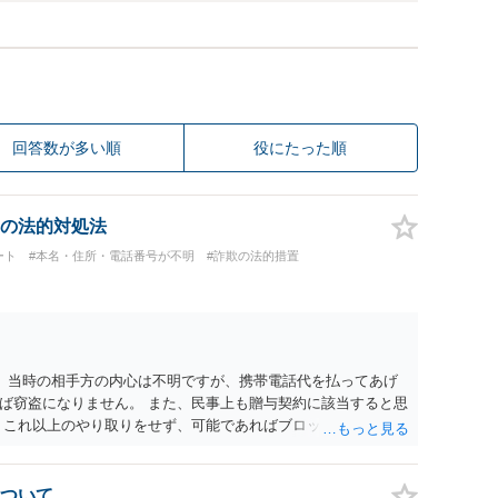
回答数が多い順
役にたった順
の法的対処法
ート
#本名・住所・電話番号が不明
#詐欺の法的措置
。 当時の相手方の内心は不明ですが、携帯電話代を払ってあげ
ば窃盗になりません。 また、民事上も贈与契約に該当すると思
 これ以上のやり取りをせず、可能であればブロックをするよう
りの警察署に相談をしても良いかもしれません。 以上、ご参考
ついて