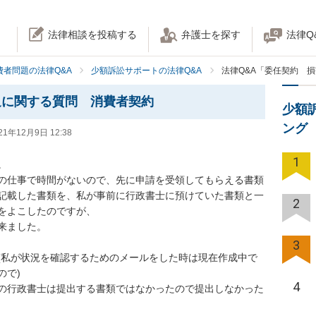
法律相談を投稿する
弁護士を探す
法律Q
費者問題の法律Q&A
少額訴訟サポートの法律Q&A
法律Q&A「委任契約 
迫に関する質問 消費者契約
少額
ング
21年12月9日 12:38
1


の仕事で時間がないので、先に申請を受領してもらえる書類
記載した書類を、私が事前に行政書士に預けていた書類と一
2
をよこしたのですが、

ました。

3
(私が状況を確認するためのメールをした時は現在作成中で
で)

4
の行政書士は提出する書類ではなかったので提出しなかった