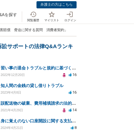
弁護士の方はこちら
&Aを探す
閲覧履歴
マイリスト
ログイン
損害賠償 脅迫に関する質問 消費者契約」
訴訟サポートの法律Q&Aランキ
習い事の退会トラブルと規約に基づく支払い義務の相談
16
2022年12月20日
知人間の金銭の貸し借りトラブル
16
2023年4月8日
誤配送物の破棄、費用補填請求の法的可能性は？
14
2021年4月29日
身に覚えのない口座開設に関する支払い義務について
8
2024年4月21日