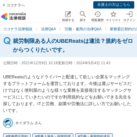
弁護士の方はこちら
ココナラへ
投稿する
探す
閲覧履歴
マイリスト
ログイン
ココナラ法律相談
法律Q&A
労働・雇用の法律Q&A
業務委託契約の
就労制限ある人のUBEReatsは違法？規約をゼロ
からつくりたいです。
公開日時：
2021年12月8日 10:18
更新日時：
2024年9月4日 11:43
UBEReatsのようなドライバーと配達して欲しい企業をマッチング
するプラットフォームを運営しております。今後は運ぶサービスだ
けではなく便利屋のような様々な業務を直接発注するマッチングサ
ービスにしていきたいのですが利用規約などをお願いできる先生を
探しております。ITと労務、副業や労働法に詳しい方でお願いした
いです。
キイダラム さん
業務委託契約
業務上過失・損害賠償
労働・雇用契約違反