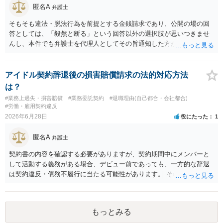
事者の認識やメール・チャットの内容等の証拠関係によって結論が変
匿名A
の重大な契約違反がある場合は、実損害の範囲で請求される可能性は
弁護士
わります。 ３ 報酬額については、事前の取決めがなくても、同種業
あります。
務の相場や通常の報酬水準を基準に「相当額」を算定して請求するこ
そもそも違法・脱法行為を前提とする金銭請求であり、公開の場の回
と自体は法律上否定されません。 ただし、相手方が「無償のつもりだ
答としては、「毅然と断る」という回答以外の選択肢が思いつきませ
った」と反論する可能性も高く、請求額の全額がそのまま認められる
んし、本件でも弁護士を代理人としてその旨通知した方がよい事案で
とは限らないため、交渉の場面では「理論上の満額」と「現実的な落
はないかと思います。
としどころ」を分けて考える必要があります。 ４ 制作側から名刺が
支給され、その肩書きで外部と打合せ・広報活動を行っていた事実
アイドル契約辞退後の損害賠償請求の法的対応方法
は、「プロジェクトの一員として継続的に業務を担当していた」こと
は？
を裏付ける有力な事情になります。もっとも、名刺の存在だけで有償
#業務上過失・損害賠償
#業務委託契約
#退職理由(自己都合・会社都合)
契約や具体的な報酬額が自動的に認められるわけではなく、あくまで
#労働・雇用契約違反
他の証拠と併せて評価される位置付けです。 ５ 今後も関わる場合
2026年6月28日
役にたった
1
は、業務範囲、報酬、期間・解約条件、著作権・クレジット表記、費
用負担等を明確に定めた業務委託契約書を締結しておくことを強くお
匿名A
弁護士
すすめします。円満な話し合いのためには、 ・これまでの業務内容・
負担を時系列で整理し事実関係を共有すること ・「過去の貢献への最
契約書の内容を確認する必要がありますが、契約期間中にメンバーと
低限の謝意・一部清算」と「今後の関係・契約条件」の双方につい
して活動する義務がある場合、デビュー前であっても、一方的な辞退
て、複数の選択肢を用意して提案すること を意識されるとよいかと思
は契約違反・債務不履行に当たる可能性があります。 そのため、運営
います。 いずれにしても、契約書がないまま継続してきた経緯や、お
側に損害賠償請求の余地が全くないとはいえません。新メンバー募集
互いの認識・証拠関係によって結論が左右されるため、この回答はあ
費用、ライブ準備費用、レッスン関係費用なども、辞退によって実際
くまで一般論にとどまるものです。 具体的な見通しや請求可能額の目
に追加で発生した合理的費用であれば、損害として主張される可能性
安については、実際のメール・チャット・業務内容の資料をお持ちの
もっとみる
があります。 もっとも、運営側の請求額がそのまま認められるわけで
うえ、弁護士に個別相談されることをおすすめします。