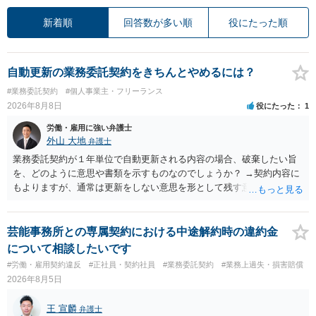
新着順
回答数が多い順
役にたった順
自動更新の業務委託契約をきちんとやめるには？
#業務委託契約
#個人事業主・フリーランス
2026年8月8日
役にたった
1
労働・雇用に強い弁護士
外山 大地
弁護士
業務委託契約が１年単位で自動更新される内容の場合、破棄したい旨
を、どのように意思や書類を示すものなのでしょうか？ →契約内容に
もよりますが、通常は更新をしない意思を形として残す意味で、書面
やメールで伝えることが多いという印象です。 そのような形だけの数
の確保の他に何か企業側にメリットがあるのでしょうか？ →企業側の
メリットは分かりかねますが、ご質問者様が業務を受託する側のお立
芸能事務所との専属契約における中途解約時の違約金
場であれば、自動更新で契約が延長されると、企業側は報酬を支払う
について相談したいです
義務を負うことになるので（ご質問者様も業務を提供する義務を負
#労働・雇用契約違反
#正社員・契約社員
#業務委託契約
#業務上過失・損害賠償
う）、放置をすることは望ましい状態ではないと思料いたします。
2026年8月5日
王 宣麟
弁護士