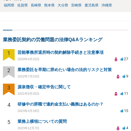
福岡県
佐賀県
長崎県
熊本県
大分県
宮崎県
鹿児島県
沖縄県
業務委託契約の労働問題の法律Q&Aランキング
1
芸能事務所退所時の契約解除手続きと注意事項
27
2020年4月15日
2
業務委託を早期に辞めたい場合の法的リスクと対策
9
2022年7月23日
3
源泉徴収・確定申告に関して
11
2021年9月25日
4
研修中の辞職で違約金支払い義務はあるのか？
15
2023年4月18日
5
業務上横領についての質問
4
2023年12月7日