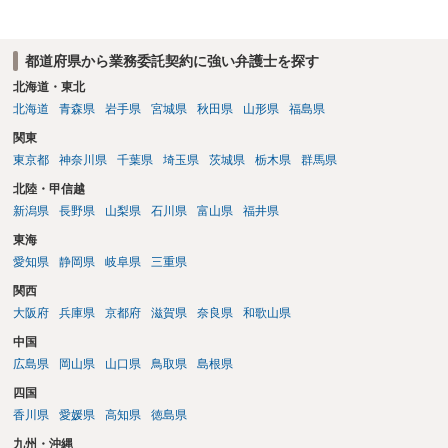
はありません。各費目について、具体的な損害、金額、辞退との因果
関係を示す必要があります。特に「レッスン費用無料」と表示されて
いた場合、辞退後に講師代やスタジオ代を当然に全額請求できるかは
都道府県から業務委託契約に強い弁護士を探す
慎重な検討が必要です。 また「家庭の事情」が正当な辞退理由になる
かは、その具体的内容によります。介護、転居、健康問題など、活動
北海道・東北
継続が客観的に困難といえる事情があるかが重要です。 未成年であれ
北海道
青森県
岩手県
宮城県
秋田県
山形県
福島県
ば、契約時に親権者の同意があったか、契約期間・活動義務・中途辞
関東
退時の扱いについて親権者に説明されていたかも確認すべきです。 現
東京都
神奈川県
千葉県
埼玉県
茨城県
栃木県
群馬県
時点では、安易に支払義務を認めず、契約書、募集記事、LINE等を保
存したうえで、請求費目、金額、根拠資料の明示を求めるのがよいと
北陸・甲信越
思います。回答前に弁護士へ相談することをおすすめします。
新潟県
長野県
山梨県
石川県
富山県
福井県
東海
愛知県
静岡県
岐阜県
三重県
関西
大阪府
兵庫県
京都府
滋賀県
奈良県
和歌山県
中国
広島県
岡山県
山口県
鳥取県
島根県
四国
香川県
愛媛県
高知県
徳島県
九州・沖縄