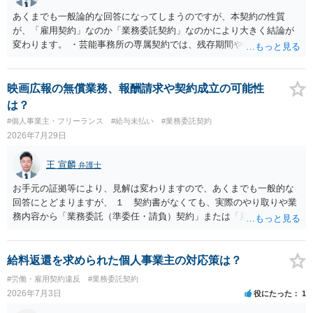
あくまでも一般論的な回答になってしまうのですが、本契約の性質
が、「雇用契約」なのか「業務委託契約」なのかにより大きく結論が
変わります。 ・芸能事務所の専属契約では、残存期間や報酬額、投下
コストを基準に違約金や損害金を設定する例はあります。ただし、実
務上よくあるからといって当然に適法という意味ではなく、実際の損
害との対応関係や合理性が重要です。 ・違約金に上限がなくても、常
映画広報の無償業務、報酬請求や契約成立の可能性
に有効になるわけではありません。契約が労働契約に近い実態なら労
は？
基法16条で無効となる余地があり、そうでなくても、金額が事務所の
#個人事業主・フリーランス
#給与未払い
#業務委託契約
損害と比べて過大なら無効や減額が争点になります。 ・契約前の修正
2026年7月29日
交渉は一般的です。 交渉の方向としては、上限額を設ける、実損害ベ
ースにする、算定根拠を明確化する、違約金ではなく「合理的な実
王 宣麟
弁護士
費・未回収費用のみ」に限定する、などが典型です。 ・弁護士に契約
前に契約書の内容をレビューしてもらう価値は十分にあると思われま
お手元の証拠等により、見解は変わりますので、あくまでも一般的な
す。 争点は、契約類型が雇用か業務委託か、実態として労働者性があ
回答にとどまりますが、 １ 契約書がなくても、実際のやり取りや業
るか、解除事由が双方にどう定められているか、違約金の算定根拠が
務内容から「業務委託（準委任・請負）契約」または「雇用契約」が
合理的か、という複数論点に分かれます。契約前なら、交渉のパワー
黙示に成立していると評価される余地があります。 もっとも、当初ボ
バランスの問題もありますが、修正余地があるうえ、後から争うより
ランティア・無償協力という色彩が強かった場合には、契約内容（有
コストを抑えやすいので、資料等を持参の上弁護士に確認されること
償か無償か）について当事者間の認識が大きな争点となり得ます。
給料返還を求められた個人事業主の対応策は？
をお勧めします。 ・事務所側の解除でも、解除理由によってはタレン
２ 上記を前提に、これまでの業務についても、有償の業務委託契約
#労働・雇用契約違反
#業務委託契約
ト側に損害賠償が発生する建付けになっていることはあります。ただ
や雇用契約が成立していた前提で給与を請求するルートなどが理論上
2026年7月3日
役にたった
1
し、事務所側が一方的に解除したのにタレントへ違約金を課す設計
考えられます。 もっとも、裁判等で必ず認められるわけではなく、当
は、合理性や対価性を欠くとして争いやすいです。逆に、タレント側