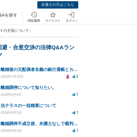
弁護士の方はこちら
&Aを探す
閲覧履歴
マイリスト
ログイン
ＤＶの主張について」
回避・合意交渉の法律Q&Aラン
グ
離婚後の元配偶者名義の銀行通帳とカードの処分方法について
2
2026年7月13日
離婚調停について知りたい。
1
2026年8月6日
法テラスの一括精算について
1
2026年8月3日
離婚調停不成立後、弁護士なしで裁判を進める方法は？
1
2026年8月3日