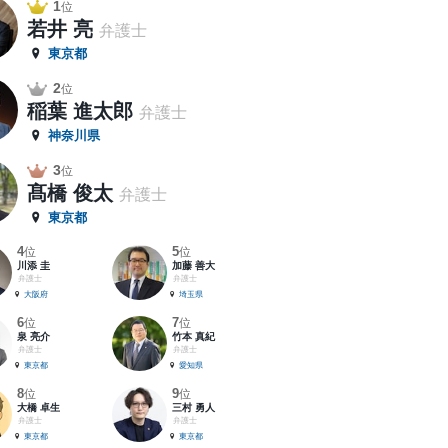
1
位
若井 亮
弁護士
東京都
2
位
稲葉 進太郎
弁護士
神奈川県
3
位
髙橋 俊太
弁護士
東京都
4
5
位
位
川添 圭
加藤 善大
弁護士
弁護士
大阪府
埼玉県
6
7
位
位
泉 亮介
竹本 真紀
弁護士
弁護士
東京都
愛知県
8
9
位
位
大橋 卓生
三村 勇人
弁護士
弁護士
東京都
東京都