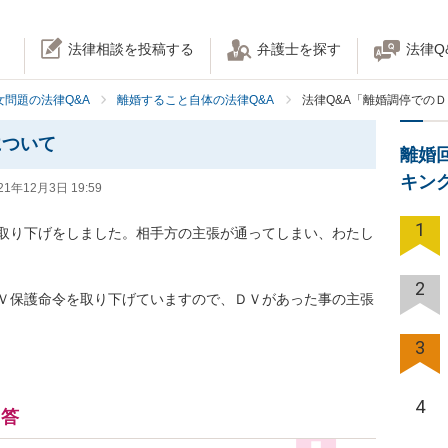
法律相談を投稿する
弁護士を探す
法律Q
女問題の法律Q&A
離婚すること自体の法律Q&A
法律Q&A「離婚調停での
について
離婚
キン
21年12月3日 19:59
1
取り下げをしました。相手方の主張が通ってしまい、わたし
2
Ｖ保護命令を取り下げていますので、ＤＶがあった事の主張
3
4
回答