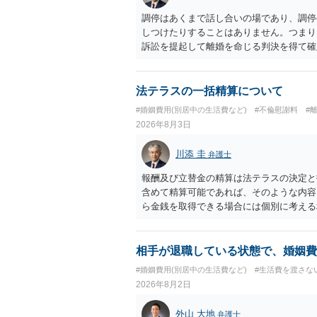
調停はあくまで話し合いの場であり、調停
しつけたりすることはありません。つまり
訴訟を提起して離婚を命じる判決を得て確
するなら、夫が離婚に前向きになるような
ば、夫から「この条件なら離婚してもよい
いかもしれません）。ただ、離婚訴訟をし
法テラスの一括精算について
れてしまいますので、注意する必要があり
#婚姻費用(別居中の生活費など)
#不倫慰謝料
#
淡々と調停不成立にして離婚訴訟で離婚原
2026年8月3日
りません。見通し等を含め、弁護士へ相談
川添 圭
弁護士
報酬及び立替金の精算は法テラスの決定と
含めて精算可能であれば、そのような内容
ら金銭を取得できる場合には個別に考える
ラスへお尋ねいただいた方が確実です。
相手が退職している状態で、婚姻費
#婚姻費用(別居中の生活費など)
#生活費を渡さな
2026年8月2日
外山 大地
弁護士