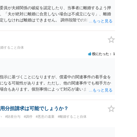
委員が夫婦関係の破綻を認定したり、当事者に離婚するよう押
、「夫が絶対に離婚に合意しない場合は不成立になり」、離婚
定しなければ離婚はできません。 調停段階での離婚成立を希望
条件提示をする等、模索するほかありません（極端な話をいえ
」として提示された条件を全部丸呑みする、という方法しかな
たくないという考えを見透かされてしまうと、逆に足下を見ら
ます。 夫が離婚に抵抗する可能性が高いのであれば、むしろ
離婚すること自体
因を主張し、判決へ持っていく方が近道であることも少なくあ
役にたった
1
・依頼した方がよいと思います。
指示に基づくことになりますが、償還中の関連事件の着手金を
になる可能性があります。ただし、他の関連事件でも相手方か
場合もあります。個別事情によって対応が違いますので、法テ
用分担請求は可能でしょうか？
い
#財産分与
#調停
#悪意の遺棄
#離婚すること自体