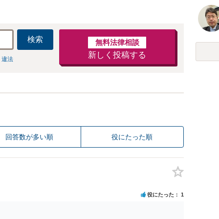
検索
無料法律相談
新しく投稿する
 違法
回答数が多い順
役にたった順
役にたった
1