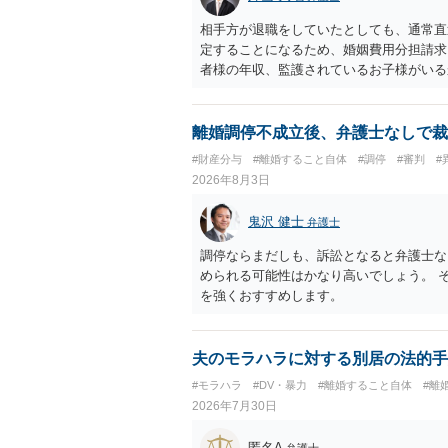
相手方が退職をしていたとしても、通常直
定することになるため、婚姻費用分担請求
者様の年収、監護されているお子様がいる
ます。
離婚調停不成立後、弁護士なしで裁
#財産分与
#離婚すること自体
#調停
#審判
#
2026年8月3日
鬼沢 健士
弁護士
調停ならまだしも、訴訟となると弁護士な
められる可能性はかなり高いでしょう。 
を強くおすすめします。
夫のモラハラに対する別居の法的手
#モラハラ
#DV・暴力
#離婚すること自体
#離
2026年7月30日
匿名A
弁護士