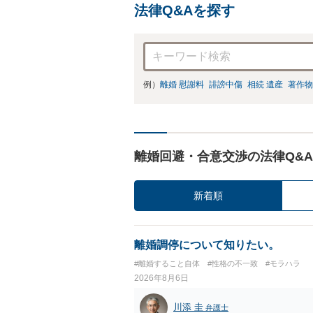
法律Q&Aを探す
例）
離婚 慰謝料
誹謗中傷
相続 遺産
著作物
離婚回避・合意交渉の法律Q&A
新着順
離婚調停について知りたい。
#離婚すること自体
#性格の不一致
#モラハラ
2026年8月6日
川添 圭
弁護士