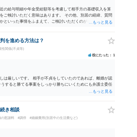
近の給与明細や年金受給額等を考慮して相手方の基礎収入を算
をご検討いただく意味はあります。 その他、別居の経緯、質問
かといった事情をふまえて、ご検討いただくのが良いかと思い
判を進める方法は？
異性関係(不貞等)
役にたった
1
しは厳しいです。 相手が不貞をしていたのであれば、離婚が認
そうすると勝てる事案をしっかり勝ちにいくためにも弁護士委任
続き相談
婚の慰謝料
#調停
#婚姻費用(別居中の生活費など)