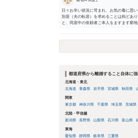
日々お辛い状況に苛まれ、お気の毒に思い
別居（夫の転居）を求めることは殆どあり
と、同居中の依頼者ご本人をますます窮地
者さまが転居する形で離婚協議等を進める
都道府県から離婚すること自体に強
北海道・東北
北海道
青森県
岩手県
宮城県
秋田県
関東
東京都
神奈川県
千葉県
埼玉県
茨城県
北陸・甲信越
新潟県
長野県
山梨県
石川県
富山県
東海
愛知県
静岡県
岐阜県
三重県