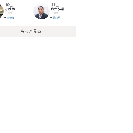
10
11
位
位
小杉 和
白井 弘昭
弁護士
弁護士
京都府
愛知県
もっと見る