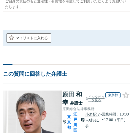
ご自身の責任のもと適法性・有用性を考慮してご利用いただくようお願いい
たします。
マイリストに入れる
この質問に回答した弁護士
原田 和
東京都
インタビュ
ーを見る
幸
弁護士
原田綜合法律事務所
江
小岩駅
か
営業時間：10:00
東
戸
~17:00（平日）
ら徒歩1
京
|
川
分
都
区