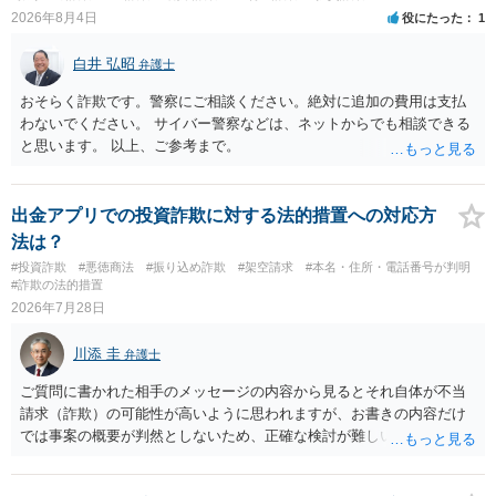
2026年8月4日
役にたった
1
白井 弘昭
弁護士
おそらく詐欺です。警察にご相談ください。絶対に追加の費用は支払
わないでください。 サイバー警察などは、ネットからでも相談できる
と思います。 以上、ご参考まで。
出金アプリでの投資詐欺に対する法的措置への対応方
法は？
#投資詐欺
#悪徳商法
#振り込め詐欺
#架空請求
#本名・住所・電話番号が判明
#詐欺の法的措置
2026年7月28日
川添 圭
弁護士
ご質問に書かれた相手のメッセージの内容から見るとそれ自体が不当
請求（詐欺）の可能性が高いように思われますが、お書きの内容だけ
では事案の概要が判然としないため、正確な検討が難しいです。例え
ば、最寄りの消費生活センターや自治体の無料法律相談等で、実際の
画面を見て貰いながらアドバイスう受けた方が確実です。