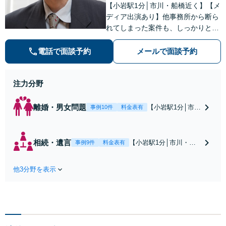
【小岩駅1分│市川・船橋近く】【メ
ディア出演あり】他事務所から断ら
れてしまった案件も、しっかりと面
談し、法的アドバイスをいたします
【解決実績約1000件】豊富な離婚調
電話で面談予約
メールで面談予約
停・裁判実績あり【不動産業界出
身】豊富な専門知識あり
注力分野
離婚・男女問題
【小岩駅1分│市
事例10件
料金表有
川・船橋近く】高
額な慰謝料請求の
回避、裁判提起前
相続・遺言
【小岩駅1分│市川・船
事例9件
料金表有
の和解、子の認知
橋近く】【不動産業界
と養育費請求など
出身】不動産を含む複
実績多数【不動産
他3分野を表示
雑な相続の手続き、遺
業界出身】知見を
言書作成に強みあり！
活かし、持ち家の
【江戸川区内出張サー
財産分与に対応！
ビス実施中】来所が難
離婚に関するお悩
しい地域の皆さまも、
みは、お気軽にご
気兼ねなくお問い合わ