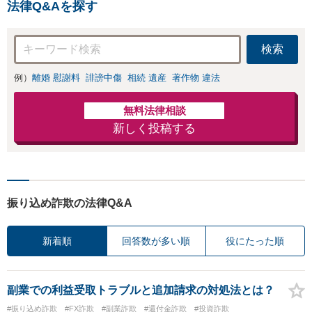
相談ください【メ
法律Q&Aを探す
せください【メディア
ディア出演】【早
出演】【早朝・夜間・
朝・夜間対応可】
休日対応可】
検索
例）
離婚 慰謝料
誹謗中傷
相続 遺産
著作物 違法
無料法律相談
新しく投稿する
振り込め詐欺の法律Q&A
新着順
回答数が多い順
役にたった順
副業での利益受取トラブルと追加請求の対処法とは？
#振り込め詐欺
#FX詐欺
#副業詐欺
#還付金詐欺
#投資詐欺