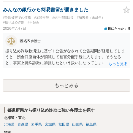
間、費用、労力を要し、仮に相談者さんの主張が認められ、裁判所か
ら判決等の債務名義を得たとしても、相手方が無資力の場合は回収が
みんなの銀行から簡易書留が届きました
できないというリスクがあることに留意ください。 どれだけの手続を
#詐欺被害での債務
#示談交渉
#信用情報回復
#加害者（未成年）
行うのか、どこまでの回収見込みがあるのかを含め、まずは最寄りの
#振り込め詐欺
#不起訴
法律事務所で相談されることをお勧めします。
2026年7月7日
役にたった
5
匿名B
弁護士
振り込め詐欺救済法に基づく公告がなされて公告期間が経過してしま
うと、預金口座自体が消滅して被害分配手続に入ります。そうなる
と、事実上特殊詐欺に加担したという扱いになってしまい、金融機関
の犯罪利用口座リストに基づいて既存の口座を強制解約されたり口座
の新規作成等ができなくなってしまったりすることになりかねないの
で、あなたが詐欺に加担していない（例えば口座を売っていない等）
もっとみる
のであれば、毅然と対応しなければならないでしょう。費用の問題は
確かにありますが、費用面を理由に弁護士へ依頼せず手をこまねいて
いると、まともな社会生活を送ることが難しくなってしまいますの
で、悠長なことを言っている場合ではないと思います。弁護士費用に
都道府県から振り込め詐欺に強い弁護士を探す
不安があるなら法テラス利用可能な弁護士へ依頼したり法テラスへ直
接代理援助を申し込む（弁護士を紹介してもらう等）ことを強くお勧
北海道・東北
めします。逆に、口座売買等に関与したのであれば、警察への自首等
北海道
青森県
岩手県
宮城県
秋田県
山形県
福島県
も考えた方がよい場合があります。この点についても、弁護士へ相談