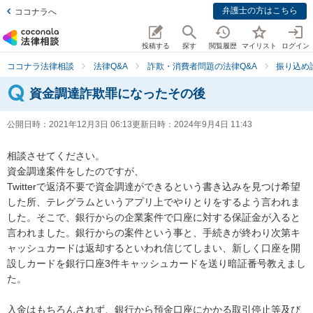
弁護士の方はこちら
ココナラへ
投稿する
探す
閲覧履歴
マイリスト
ログイン
ココナラ法律相談
法律Q&A
詐欺・消費者問題の法律Q&A
振り込め
資金調達詐欺罪になったその後
公開日時：
2021年12月3日 06:13
更新日時：
2024年9月4日 11:43
相談させてください。

資金調達案件をしたのですが、

Twitterで返済不要で資金調達ができるという書き込みを見つけ希望
した所、テレグラムというアプリ上でやりとりをするよう言われま
した。そこで、銀行からの企業案件で口座に対する保証金が入ると
言われました。銀行からの案件という事と、手続きが終わり次第キ
ャッシュカードは返却するといわれ信じてしまい、新しく口座を開
設しカードを銀行口座3件キャッシュカードを送り暗証番号教えまし
た。

入金はもちろんされず、銀行から預金口座にかかる取引停止等及び