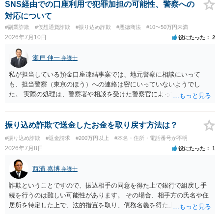
SNS経由での口座利用で犯罪加担の可能性、警察への
対応について
#副業詐欺
#仮想通貨詐欺
#振り込め詐欺
#悪徳商法
#10〜50万円未満
2026年7月10日
役にたった
2
瀬戸 伸一
弁護士
私が担当している預金口座凍結事案では、地元警察に相談にいって
も、担当警察（東京のほう）への連絡は密にいっていないようでし
た。 実際の処理は、警察署や相談を受けた警察官によってだいぶ変わ
ると思われます。 不安があれば、費用はかかりますが、警察対応につ
いて弁護士に依頼を検討されてください。
振り込め詐欺で送金したお金を取り戻す方法は？
#振り込め詐欺
#返金請求
#200万円以上
#本名・住所・電話番号が不明
2026年7月8日
役にたった
1
西浦 嘉博
弁護士
詐欺ということですので、振込相手の同意を得た上で銀行で組戻し手
続を行うのは難しい可能性があります。 その場合、相手方の氏名や住
居所を特定した上で、法的措置を取り、債務名義を得た上で、金員を
回収するという一連の手続が考えられます。 法的措置を行う場合、時