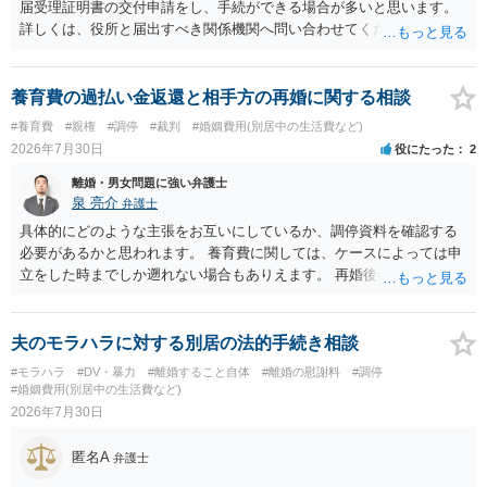
届受理証明書の交付申請をし、手続ができる場合が多いと思います。
詳しくは、役所と届出すべき関係機関へ問い合わせてください。
養育費の過払い金返還と相手方の再婚に関する相談
#養育費
#親権
#調停
#裁判
#婚姻費用(別居中の生活費など)
2026年7月30日
役にたった
2
離婚・男女問題に強い弁護士
泉 亮介
弁護士
具体的にどのような主張をお互いにしているか、調停資料を確認する
必要があるかと思われます。 養育費に関しては、ケースによっては申
立をした時までしか遡れない場合もありえます。 再婚後の相手方の行
動がどのようなものであったのかも重要であるため、相手が再婚後の
養育費に関するやりとり等があればそちらについても確認する必要が
あるでしょう。 公開相談の場での回答よりも個別に弁護士にご相談さ
夫のモラハラに対する別居の法的手続き相談
れることをお勧めいたします。
#モラハラ
#DV・暴力
#離婚すること自体
#離婚の慰謝料
#調停
#婚姻費用(別居中の生活費など)
2026年7月30日
匿名A
弁護士