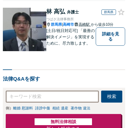
【江戸川区内出張サー
財産分与に対応！
ビス実施中】来所が難
離婚に関するお悩
林 高弘
しい地域の皆さまも、
弁護士
群馬県
みは、お気軽にご
気兼ねなくお問い合わ
つばさ法律事務所
相談ください【メ
せください【メディア
群馬県
高崎市
高崎駅
から徒歩10分
|
ディア出演】【早
出演】【早朝・夜間・
[土日/祝日対応可] 「最善の
朝・夜間対応可】
詳細を見
休日対応可】
解決イメージ」を実現する
る
ために、尽力致します。
法律Q&Aを探す
検索
例）
離婚 慰謝料
誹謗中傷
相続 遺産
著作物 違法
無料法律相談