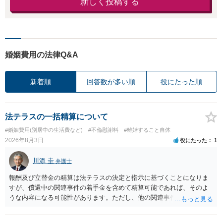
新しく投稿する
婚姻費用の法律Q&A
新着順
回答数が多い順
役にたった順
法テラスの一括精算について
#婚姻費用(別居中の生活費など)
#不倫慰謝料
#離婚すること自体
2026年8月3日
役にたった
1
川添 圭
弁護士
報酬及び立替金の精算は法テラスの決定と指示に基づくことになりま
すが、償還中の関連事件の着手金を含めて精算可能であれば、そのよ
うな内容になる可能性があります。ただし、他の関連事件でも相手方
から金銭を取得できる場合には個別に考える場合もあります。個別事
情によって対応が違いますので、法テラスへお尋ねいただいた方が確