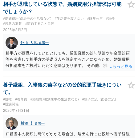
実です。
相手が退職している状態で、婚姻費用分担請求は可能
でしょうか？
#婚姻費用(別居中の生活費など)
#生活費を渡さない
#財産分与
#調停
#悪意の遺棄
#離婚すること自体
2026年8月2日
外山 大地
弁護士
相手方が退職をしていたとしても、通常直近の給与明細や年金受給額
等を考慮して相手方の基礎収入を算定することになるため、婚姻費用
分担請求をご検討いただく意味はあります。 その他、別居の経緯、質
問者様の年収、監護されているお子様がいるかといった事情をふまえ
て、ご検討いただくのが良いかと思います。
養子縁組、入籍後の苗字などの公的変更手続きについ
て。
#親権
#養育費
#婚姻費用(別居中の生活費など)
#親子交流（面会交流）
#親族関係
2026年7月31日
川添 圭
弁護士
戸籍謄本の反映に時間がかかる場合は、届出を行った役所へ養子縁組