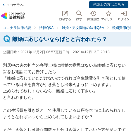
弁護士の方はこちら
ココナラへ
投稿する
探す
閲覧履歴
マイリスト
ログイン
ココナラ法律相談
法律Q&A
離婚・男女問題の法律Q&A
婚姻費用(別
離婚に応じないならばとと言われたら？
公開日時：
2021年12月2日 06:57
更新日時：
2021年12月13日 20:13
別居中の夫の担当の弁護士様に離婚の意思はない為離婚に応じない
旨をお電話にてお告げしたら

「離婚に応じていただけないので有れば今生活費を引き落として使
っている口座を貴方が引き落とし出来ぬように止めますよ。

止められて欲しくないなら、離婚に応じて下さい」

と言われました。

この生活費を引き落として使用している口座を本当に止められてし
まうとなればいつから止められてしまいますか？

まだ引き落とし可能な間数ヶ月分引き落としておいた方が良いです