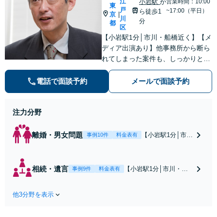
江
小岩駅
か
営業時間：10:00
東
戸
~17:00（平日）
ら徒歩1
京
|
川
分
都
区
【小岩駅1分│市川・船橋近く】【メ
ディア出演あり】他事務所から断ら
れてしまった案件も、しっかりと面
談し、法的アドバイスをいたします
【解決実績約1000件】豊富な離婚調
電話で面談予約
メールで面談予約
停・裁判実績あり【不動産業界出
身】豊富な専門知識あり
注力分野
離婚・男女問題
【小岩駅1分│市
事例10件
料金表有
川・船橋近く】高
額な慰謝料請求の
回避、裁判提起前
相続・遺言
【小岩駅1分│市川・船
事例9件
料金表有
の和解、子の認知
橋近く】【不動産業界
と養育費請求など
出身】不動産を含む複
実績多数【不動産
他3分野を表示
雑な相続の手続き、遺
業界出身】知見を
言書作成に強みあり！
活かし、持ち家の