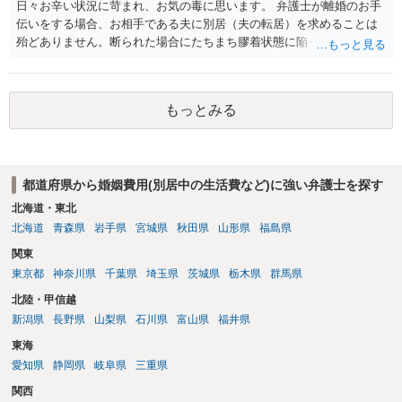
日々お辛い状況に苛まれ、お気の毒に思います。 弁護士が離婚のお手
伝いをする場合、お相手である夫に別居（夫の転居）を求めることは
殆どありません。断られた場合にたちまち膠着状態に陥ってしまうの
と、同居中の依頼者ご本人をますます窮地に陥らせてしまう可能性が
高いためです。 実務的には、ご相談者さまが転居する形で離婚協議等
を進める選択を採らざるを得ないことが圧倒的多数です。
もっとみる
都道府県から婚姻費用(別居中の生活費など)に強い弁護士を探す
北海道・東北
北海道
青森県
岩手県
宮城県
秋田県
山形県
福島県
関東
東京都
神奈川県
千葉県
埼玉県
茨城県
栃木県
群馬県
北陸・甲信越
新潟県
長野県
山梨県
石川県
富山県
福井県
東海
愛知県
静岡県
岐阜県
三重県
関西