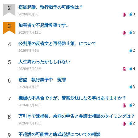
2
窃盗起訴、執行猶予の可能性は？
3
2026年8月3日
3
加害者で不起訴希望です。
6
2026年7月12日
4
公判用の反省文と再発防止策、について
2
2026年8月6日
5
人生終わったかもしれない
4
2026年7月22日
6
窃盗 執行猶予中 冤罪
3
2026年8月4日
7
機械の不具合ですが、警察沙汰になる事はありますか？
2
2026年7月18日
8
万引きで逮捕後、余罪の申告と弁護士相談のタイミングは？
2
2026年7月15日
9
不起訴の可能性と略式起訴についての相談