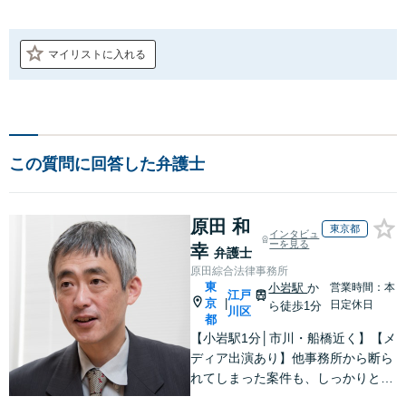
マイリストに入れる
この質問に回答した弁護士
原田 和
東京都
インタビュ
ーを見る
幸
弁護士
原田綜合法律事務所
東
小岩駅
か
営業時間：本
江戸
京
|
日定休日
ら徒歩1分
川区
都
【小岩駅1分│市川・船橋近く】【メ
ディア出演あり】他事務所から断ら
れてしまった案件も、しっかりと面
談し、法的アドバイスをいたします