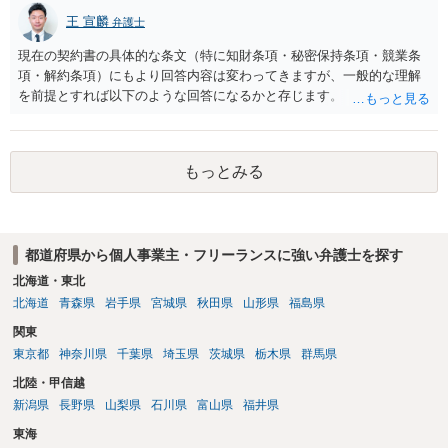
王 宣麟
弁護士
現在の契約書の具体的な条文（特に知財条項・秘密保持条項・競業条
項・解約条項）にもより回答内容は変わってきますが、一般的な理解
を前提とすれば以下のような回答になるかと存じます。 ・ツールの作
成・提供自体が業務委託の成果物の範囲に含まれていないのであれ
ば、相談者様が独自に開発したツールであるため知的財産が相談者様
に帰属する ・相手方の同意が得られるのであれば、契約を合意解除す
もっとみる
ることも可能。ただし合意解除する場合の条項については、契約書上
の他の条項との兼ね合いで不利にならないよう調整が必要 ・契約を残
す場合は、競業避止義務が契約上課されているのであれば、同業に納
品することが難しくなるケースもある。他方で契約終了後であっても
都道府県から個人事業主・フリーランスに強い弁護士を探す
「●年間、競業避止義務が存続する」という建付けになっている場合
は、契約終了後であっても注意が必要 ということになるかと存じま
北海道・東北
す。 ご不安であれば、契約書類等一式を持参して弁護士の相談される
北海道
青森県
岩手県
宮城県
秋田県
山形県
福島県
ことをお勧めします。
関東
東京都
神奈川県
千葉県
埼玉県
茨城県
栃木県
群馬県
北陸・甲信越
新潟県
長野県
山梨県
石川県
富山県
福井県
東海