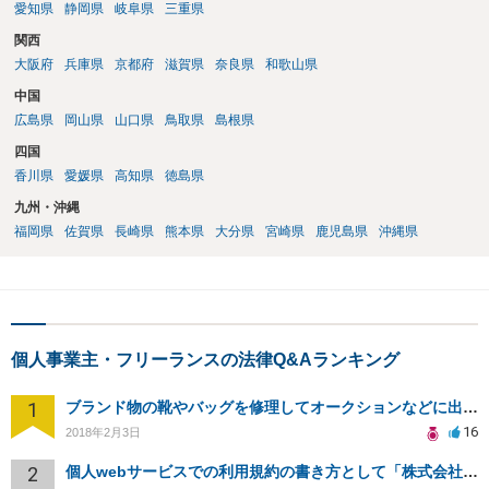
愛知県
静岡県
岐阜県
三重県
関西
大阪府
兵庫県
京都府
滋賀県
奈良県
和歌山県
中国
広島県
岡山県
山口県
鳥取県
島根県
四国
香川県
愛媛県
高知県
徳島県
九州・沖縄
福岡県
佐賀県
長崎県
熊本県
大分県
宮崎県
鹿児島県
沖縄県
個人事業主・フリーランスの法律Q&Aランキング
1
ブランド物の靴やバッグを修理してオークションなどに出品したりすることは商標権の侵害にあたりますか？
16
2018年2月3日
2
個人webサービスでの利用規約の書き方として「株式会社○○（以下当社）」と違う表現はありますか？