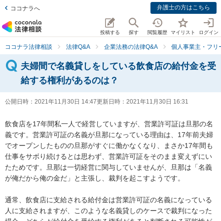
弁護士の方はこちら
ココナラへ
投稿する
探す
閲覧履歴
マイリスト
ログイン
ココナラ法律相談
法律Q&A
企業法務の法律Q&A
個人事業主・フリ
夫婦間で名義貸しをしている飲食店の給付金を受
給する権利があるのは？
公開日時：
2021年11月30日 14:47
更新日時：
2021年11月30日 16:31
飲食店を17年間私一人で経営していますが、営業許可証は旦那の名
義です。営業許可証の名義が旦那になっている理由は、17年前夫婦
でオープンしたものの旦那がすぐに働かなくなり、まさか17年間も
仕事をサボり続けるとは思わず、営業許可証をそのまま変えずにい
たためです。旦那は一切経営に関与していませんが、旦那は「名義
が俺だから俺の金だ」と主張し、裁判を起こすようです。

通常、飲食店に支給される給付金は営業許可証の名義になっている
人に支給されますが、このような名義貸しのケースで裁判になった