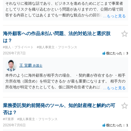
の作家の例は、許諾を得ている、権利が消滅している、侵害に当たら
それなりに複雑な話であり、ビジネスを進めるためにどこまで事業者
ない、又は単に権利行使されていないなど、様々な可能性がありま
としてリスクを織り込むかという問題がありますので、公開の場で回
す。他人が販売していることだけでは、適法とは判断できません。
答する内容としてはあくまでも一般的な観点からの回答になります
が、 全体的な方向性でいえば、 ・提供するサービスの中心を「日本語
授業・言語コーチング」と明確に位置付け、サーフィンや農業体験、
工場見学等のアクティビティは、旅行商品ではなく授業に付随した無
海外顧客への作品未払い問題、法的対処法と選択肢
償の交流・学習機会として整理すること。 ・宿泊・交通・レンタカー
は？
等の契約主体および支払は常にクライアント本人と事業者の間で完結
#個人・プライベート
#個人事業主・フリーランス
させ、日本語講師は予約手続や支払の代理・媒介・取次・窓口を担わ
2026年7月7日
役にたった
3
ないこと。 ・利用規約・免責条項では、①講師は旅行業者ではなく運
送・宿泊等のサービス提供者とは独立した立場であること、②参加者
王 宣麟
弁護士
の移動・アクティビティ参加は自己の判断と責任によること、③講師
の故意・重大な過失を除く範囲で事故等についての責任を限定するこ
本件のように海外顧客が相手方の場合、 ・契約書が存在するか ・相手
とを明示すること。 この辺りは意識して書類等を作成された方がよろ
方所在地（国含め）を特定できるか が最も重要になります。 相手方の
しいかと思います。 公開の場で個別具体的な内容に従って回答するの
所在地が特定できたとしても、仮に国外在住者であれば、当該国の弁
にも限界がありますので、資料などを持参の上、弁護士の相談される
護士を起用してレターを送付するか、示談交渉を依頼するかを検討し
ことをお勧めします。
なければなりませんが、海外弁護士は一般的に、日本の弁護士よりも
タイムチャージが高く、費用倒れになる可能性も高いです。 公開の場
業務委託契約前開発のツール、知的財産権と解約の可
で詳細なご相談を聞くには限界がありますので、詳細は別途お問合せ
否は？
いただいた方がよいかと存じます。
#IT業界
#個人事業主・フリーランス
2026年7月6日
役にたった
1