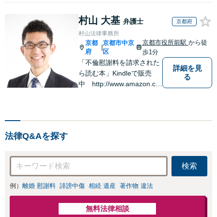
村山 大基
弁護士
京都府
村山法律事務所
京都市役所前駅
から徒
京都
京都市中京
|
府
区
歩1分
「不倫慰謝料を請求された
詳細を見
ら読む本」Kindleで販売
る
中 http://www.amazon.co.
jp/dp/B0FJCDXDNV
法律Q&Aを探す
検索
例）
離婚 慰謝料
誹謗中傷
相続 遺産
著作物 違法
無料法律相談