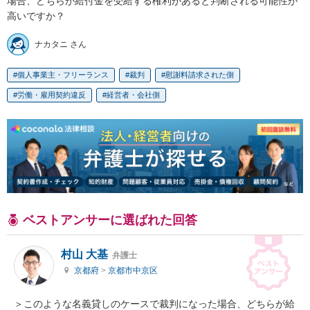
場合、どちらが給付金を受給する権利があると判断される可能性が
高いですか？
ナカタニ さん
個人事業主・フリーランス
裁判
慰謝料請求された側
労働・雇用契約違反
経営者・会社側
ベストアンサーに選ばれた回答
村山 大基
弁護士
京都府
>
京都市中京区
＞このような名義貸しのケースで裁判になった場合、どちらが給