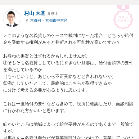
村山 大基
弁護士
京都府
>
京都市中京区
＞このような名義貸しのケースで裁判になった場合、どちらが給付
金を受給する権利があると判断される可能性が高いですか？

お尋ねの趣旨とはずれるかもしれませんが、

①そもそも名義貸ししているにすぎない旦那は、給付金請求の要件
を満たしているのか

（もっというと、あとから不正受給などと言われないか）

②満たしていたとして、最終的にこちらが取得できるか

に分けて考える必要があるように思います。

これは一度給付の要件なども含めて、役所に確認したり、面談相談
に行かれた方がいいと思います。

細かいところは地域によって給付要件があるのであくまで一般論で
すが、

旦那さん→名義は自分だが営業実態はないわけで、営業していない