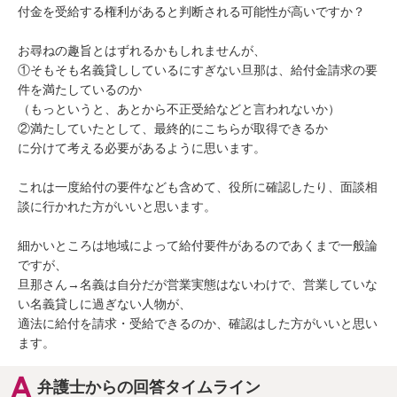
付金を受給する権利があると判断される可能性が高いですか？

お尋ねの趣旨とはずれるかもしれませんが、

①そもそも名義貸ししているにすぎない旦那は、給付金請求の要
件を満たしているのか

（もっというと、あとから不正受給などと言われないか）

②満たしていたとして、最終的にこちらが取得できるか

に分けて考える必要があるように思います。

これは一度給付の要件なども含めて、役所に確認したり、面談相
談に行かれた方がいいと思います。

細かいところは地域によって給付要件があるのであくまで一般論
ですが、

旦那さん→名義は自分だが営業実態はないわけで、営業していな
い名義貸しに過ぎない人物が、

適法に給付を請求・受給できるのか、確認はした方がいいと思い
ます。
弁護士からの回答タイムライン