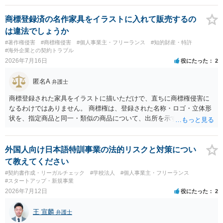
商標登録済の名作家具をイラストに入れて販売するの
は違法でしょうか
#著作権侵害
#商標権侵害
#個人事業主・フリーランス
#知的財産・特許
#海外企業との契約トラブル
2026年7月16日
役にたった
2
匿名A
弁護士
商標登録された家具をイラストに描いただけで、直ちに商標権侵害に
なるわけではありません。 商標権は、登録された名称・ロゴ・立体形
状を、指定商品と同一・類似の商品について、出所を示す表示として
使用した場合に問題となります。したがって、家具を作品の題材とし
て描くにとどまる場合は、通常、商標権侵害にはなりにくいと考えら
れます。 ただし、家具名や特徴的な形状を商品名・広告に大きく表示
外国人向け日本語特訓事業の法的リスクと対策につい
し、公式商品やライセンス商品と誤認させる販売方法であれば、商標
て教えてください
権や不正競争防止法上の問題が生じ得ます。家具のデザインに著作権
#契約書作成・リーガルチェック
#学校法人
#個人事業主・フリーランス
が認められる場合は、著作権も別途問題となります。 無料のSNS投稿
#スタートアップ・新規事業
やプレゼントでも、著作権侵害は成立し得ます。商標権については、
2026年7月12日
役にたった
2
有料か無料かよりも、商標として使用しているかが重要です。 また、
日本の商標権は原則として日本国内にのみ効力を持ちます。外国で販
王 宣麟
弁護士
売する場合は、販売国の商標・意匠等を確認する必要があります。 他